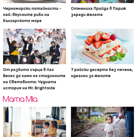
Черноморски потайности -
Отмениха Прайда в Париж
най-вкусните риби на
заради жегата
българското море
От разбито сърце в Лас
7 райски десерта без печене,
Вегас до химн на стадионите
идеални за жегите
на Световното: Чудната
история на Mr. Brightside