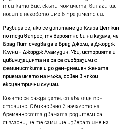
тъй като вие, скъпи момичета, винаги ще
носите неговото име в презимето си.
Разбира се, ако се допитаме до Клара Цеткин
по този въпрос, тя вероятно би ни казала, че
Брад Пит следва да е Брад Джоли, а Джордж
Клуни - Джордж Аламудин. Уви, историята и
цивилизацията не са се съобразили с
феминистките и до ден-днешен жената
приема името на мъжа, освен в някои
ексцентрични случаи.
Когато се ражда дете, става още по-
страшно. Обикновено в началото на
бременността двамата родители са
съгласни, че те сами ще изберат име на