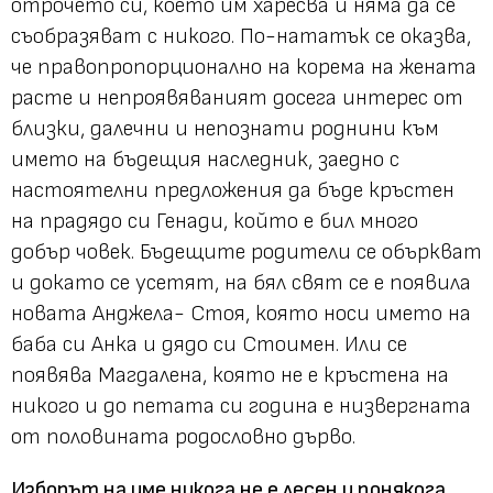
отрочето си, което им харесва и няма да се
съобразяват с никого. По-нататък се оказва,
че правопропорционално на корема на жената
расте и непроявяваният досега интерес от
близки, далечни и непознати роднини към
името на бъдещия наследник, заедно с
настоятелни предложения да бъде кръстен
на прадядо си Генади, който е бил много
добър човек. Бъдещите родители се объркват
и докато се усетят, на бял свят се е появила
новата Анджела- Стоя, която носи името на
баба си Анка и дядо си Стоимен. Или се
появява Магдалена, която не е кръстена на
никого и до петата си година е низвергната
от половината родословно дърво.
Изборът на име никога не е лесен и понякога