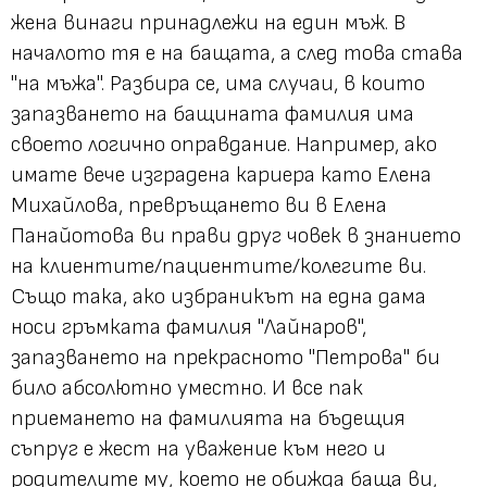
жена винаги принадлежи на един мъж. В
началото тя е на бащата, а след това става
"на мъжа". Разбира се, има случаи, в които
запазването на бащината фамилия има
своето логично оправдание. Например, ако
имате вече изградена кариера като Елена
Михайлова, превръщането ви в Елена
Панайотова ви прави друг човек в знанието
на клиентите/пациентите/колегите ви.
Също така, ако избраникът на една дама
носи гръмката фамилия "Лайнаров",
запазването на прекрасното "Петрова" би
било абсолютно уместно. И все пак
приемането на фамилията на бъдещия
съпруг е жест на уважение към него и
родителите му, което не обижда баща ви,