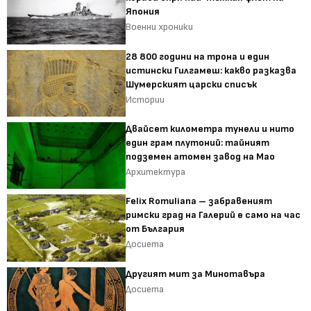
Япония
Военни хроники
28 800 години на трона и един
истински Гилгамеш: какво разказва
Шумерският царски списък
Истории
Двайсет километра тунели и нито
един грам плутоний: тайният
подземен атомен завод на Мао
Архитектура
Felix Romuliana – забравеният
римски град на Галерий е само на час
от България
Досиета
Другият мит за Минотавъра
Досиета