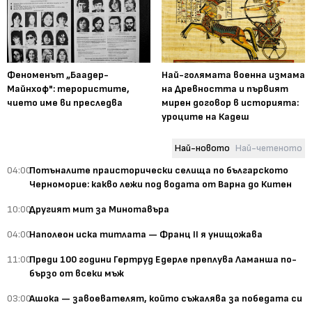
Феноменът „Баадер-
Най-голямата военна измама
Майнхоф": терористите,
на Древността и първият
чието име ви преследва
мирен договор в историята:
уроците на Кадеш
Най-новото
Най-четеното
04:00
Потъналите праисторически селища по българското
Черноморие: какво лежи под водата от Варна до Китен
10:00
Другият мит за Минотавъра
04:00
Наполеон иска титлата — Франц II я унищожава
11:00
Преди 100 години Гертруд Едерле преплува Ламанша по-
бързо от всеки мъж
03:00
Ашока — завоевателят, който съжалява за победата си