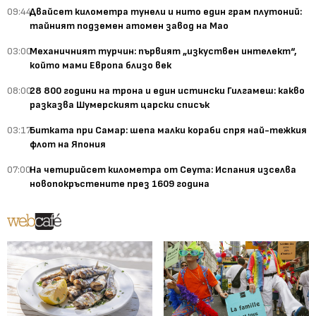
09:44
Двайсет километра тунели и нито един грам плутоний:
тайният подземен атомен завод на Мао
03:00
Механичният турчин: първият „изкуствен интелект“,
който мами Европа близо век
08:00
28 800 години на трона и един истински Гилгамеш: какво
разказва Шумерският царски списък
03:17
Битката при Самар: шепа малки кораби спря най-тежкия
флот на Япония
07:00
На четирийсет километра от Сеута: Испания изселва
новопокръстените през 1609 година