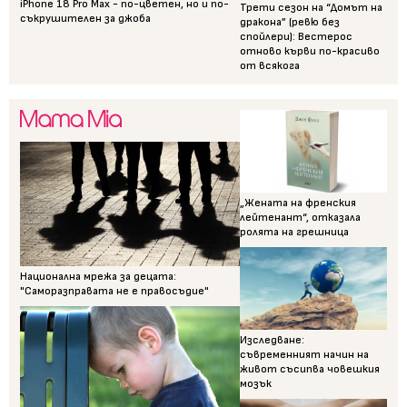
iPhone 18 Pro Max - по-цветен, но и по-
Трети сезон на “Домът на
съкрушителен за джоба
дракона” (ревю без
спойлери): Вестерос
отново кърви по-красиво
от всякога
„Жената на френския
лейтенант“, отказала
ролята на грешница
Национална мрежа за децата:
"Саморазправата не е правосъдие"
Изследване:
съвременният начин на
живот съсипва човешкия
мозък