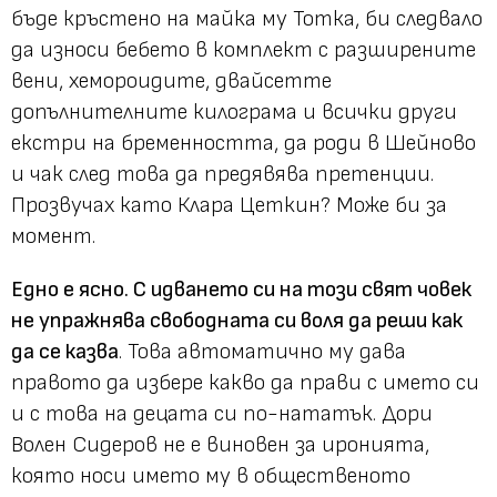
бъде кръстено на майка му Тотка, би следвало
да износи бебето в комплект с разширените
вени, хемороидите, двайсетте
допълнителните килограма и всички други
екстри на бременността, да роди в Шейново
и чак след това да предявява претенции.
Прозвучах като Клара Цеткин? Може би за
момент.
Едно е ясно. С идването си на този свят човек
не упражнява свободната си воля да реши как
да се казва
. Това автоматично му дава
правото да избере какво да прави с името си
и с това на децата си по-нататък. Дори
Волен Сидеров не е виновен за иронията,
която носи името му в общественото