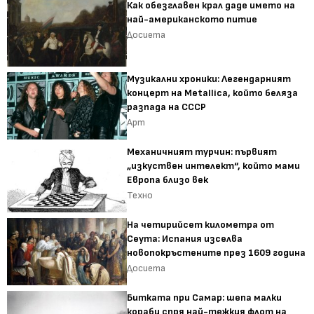
Как обезглавен крал даде името на
най-американското питие
Досиета
Музикални хроники: Легендарният
концерт на Metallica, който беляза
разпада на СССР
Арт
Механичният турчин: първият
„изкуствен интелект“, който мами
Европа близо век
Техно
На четирийсет километра от
Сеута: Испания изселва
новопокръстените през 1609 година
Досиета
Битката при Самар: шепа малки
кораби спря най-тежкия флот на