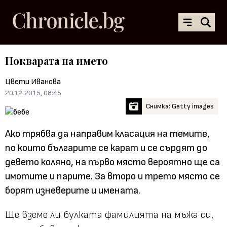
Покварата на името
Цвети Иванова
20.12.2015, 08:45
Снимка: Getty images
Ако трябва да направим класация на темите,
по които българите се карат и се сърдят до
девето коляно, на първо място вероятно ще са
имотите и парите. За второ и трето място се
борят изневерите и имената.
Ще вземе ли булката фамилията на мъжа си,