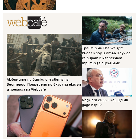
Трейлър на The Weight:
Ръсел Кроу и Итън Хоук се
събират в напрегнат
трилър за оцеляване
Любимите ни битки от света на
Вестерос: Подредени по вкуса за екшън
и зрелища на Webcafe
Бюджет 2026 - кой ще ни
даде пари?!