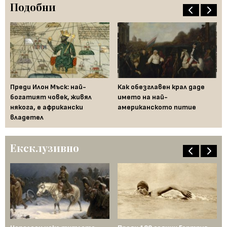
Подобни
Преди Илон Мъск: най-
Как обезглавен крал даде
Бе
богатият човек, живял
името на най-
из
някога, е африкански
американското питие
ис
владетел
Ексклузивно