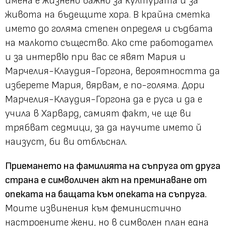
имена е жизнено важно за културата и за
живота на бъдещите хора. В крайна сметка
името до голяма степен определя и съдбата
на малкото същество. Ако сте работодател
и за интервю при вас се явят Мария и
Марчелия-Клаудия-Горгона, вероятността да
изберете Мария, вярвам, е по-голяма. Дори
Марчелия-Клаудия-Горгона да е руса и да е
учила в Харвард, самият факт, че ще ви
трябват седмици, за да научите името й
наизуст, би ви отблъснал.
Приемането на фамилията на съпруга от друга
страна е символичен акт на преминаване от
опеката на бащата към опеката на съпруга.
Моите извинения към феминистично
настроените жени, но в символен план една