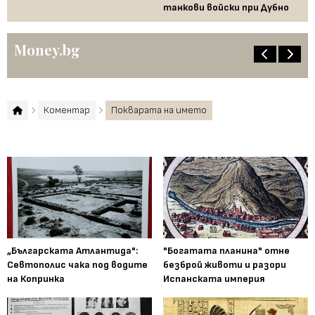
танкови войски при Дубно
Money.bg
Коментар
Покварата на името
„Българската Атлантида":
"Богатата планина" отне
Севтополис чака под водите
безброй животи и разори
на Копринка
Испанската империя