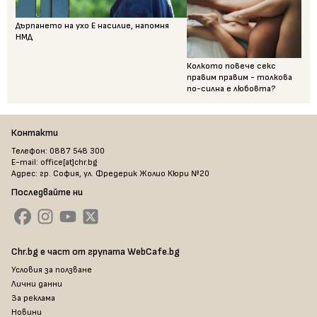
Дърпането на ухо Е насилие, напомня
НМД
Колкото повече секс
правим правим - толкова
по-силна е любовта?
Контакти
Телефон: 0887 548 300
E-mail: office[at]chr.bg
Адрес: гр. София, ул. Фредерик Жолио Кюри №20
Последвайте ни
Chr.bg е част от групата WebCafe.bg
Условия за ползване
Лични данни
За реклама
Новини