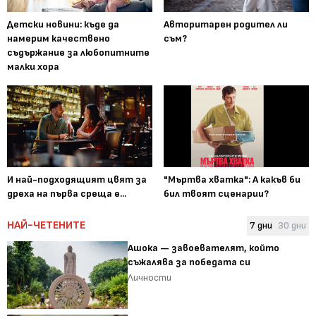
Детски новини: къде да
Авторитарен родител ли
намерим качествено
съм?
съдържание за любопитните
малки хора
И най-подходящият цвят за
"Мъртва хватка": А какъв би
дреха на първа среща е...
бил твоят сценарии?
НАЙ-ЧЕТЕНИТЕ
7 дни
30 дни
Ашока — завоевателят, който
съжалява за победата си
Личности