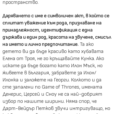
пространство.
Даряването с име е символичен акт, в който се
сплитат уважение към рода, признаване на
принадлежност, идентификация с една
държава и един род, красота на звучене, смисъл
на името и лично предпочитание.
Та ако
детето ви да бъде красиво като хубавата
Елена от Троя, не го кръщавайте Кунка. Ако
искате да бъде богато като Илон Мъск, но
живеете в България, забравете за Илон/
Илонка и заложете на Георги. Колкото и да
сте запалени по Game of Тhrones, имената
Денерис, Церсей и Сноу не са най-добрият
избор по нашите ширини. Няма спор, че
Дарт-Вейдър Петков звучи интригуващо, но