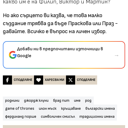
какво им е на Филип, Виктор и Мартин?
Но ако сърцето ви казва, че това малко
създание трябва да бъде Праскова или Праз -
давайте. Всичко е въпрос на личен избор.
Добави ни в предпочитани източници в
→
Google
СПОДЕЛЯНЕ
ХАРЕСВА МИ
СПОДЕЛЯНЕ
роднини
джордж клуни
брад пит
име
род
game of thrones
илон мъск
кръщаване
български имена
фердинанд порше
символичен смисъл
традиционни имена