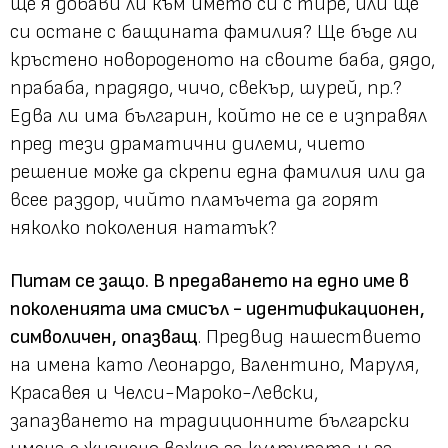
ще я добави ли към името си с тире, или ще
си остане с бащината фамилия? Ще бъде ли
кръстено новороденото на своите баба, дядо,
прабаба, прадядо, чичо, свекър, шурей, пр.?
Едва ли има българин, който не се е изправял
пред тези драматични дилеми, чието
решение може да скрепи една фамилия или да
всее раздор, чийто пламъчета да горят
няколко поколения нататък?
Питам се защо. В предаването на едно име в
поколенията има смисъл - идентификационен,
символичен, опазващ
. Предвид нашествието
на имена като Леонардо, Валентино, Маруля,
Красавея и Челси-Мароко-Левски,
запазването на традиционните български