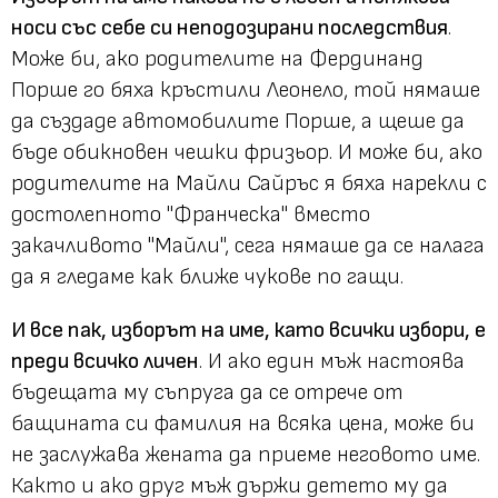
носи със себе си неподозирани последствия
.
Може би, ако родителите на Фердинанд
Порше го бяха кръстили Леонело, той нямаше
да създаде автомобилите Порше, а щеше да
бъде обикновен чешки фризьор. И може би, ако
родителите на Майли Сайръс я бяха нарекли с
достолепното "Франческа" вместо
закачливото "Майли", сега нямаше да се налага
да я гледаме как ближе чукове по гащи.
И все пак, изборът на име, като всички избори, е
преди всичко личен
. И ако един мъж настоява
бъдещата му съпруга да се отрече от
бащината си фамилия на всяка цена, може би
не заслужава жената да приеме неговото име.
Както и ако друг мъж държи детето му да