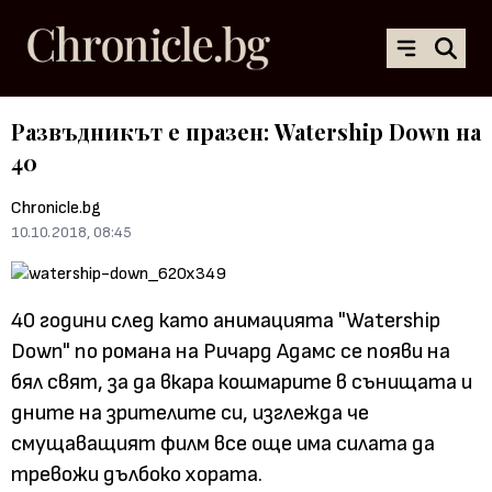
Развъдникът е празен: Watership Down на
40
Chronicle.bg
10.10.2018, 08:45
40 години след като анимацията "Watership
Down" по романа на Ричард Адамс се появи на
бял свят, за да вкара кошмарите в сънищата и
дните на зрителите си, изглежда че
смущаващият филм все още има силата да
тревожи дълбоко хората.