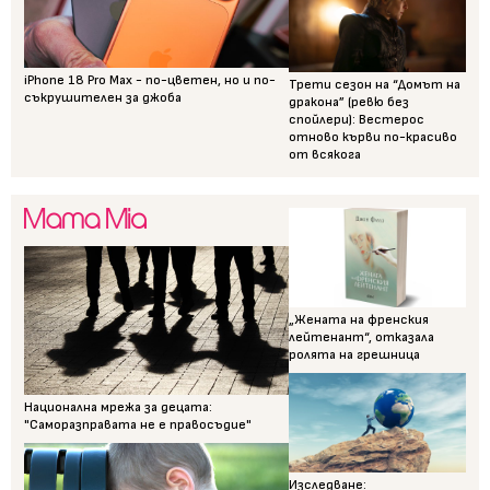
iPhone 18 Pro Max - по-цветен, но и по-
Трети сезон на “Домът на
съкрушителен за джоба
дракона” (ревю без
спойлери): Вестерос
отново кърви по-красиво
от всякога
„Жената на френския
лейтенант“, отказала
ролята на грешница
Национална мрежа за децата:
"Саморазправата не е правосъдие"
Изследване: