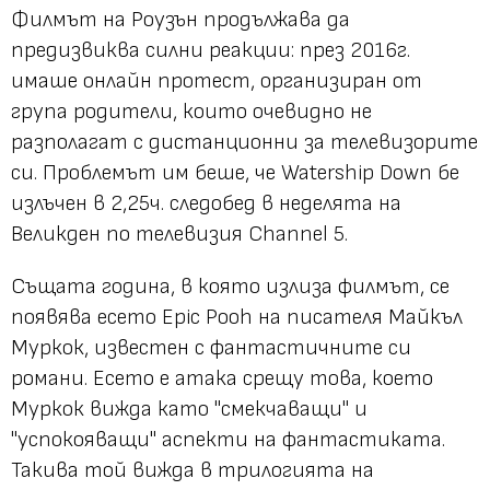
Филмът на Роузън продължава да
предизвиква силни реакции: през 2016г.
имаше онлайн протест, организиран от
група родители, които очевидно не
разполагат с дистанционни за телевизорите
си. Проблемът им беше, че Watership Down бе
излъчен в 2,25ч. следобед в неделята на
Великден по телевизия Channel 5.
Същата година, в която излиза филмът, се
появява есето Epic Pooh на писателя Майкъл
Муркок, известен с фантастичните си
романи. Есето е атака срещу това, което
Муркок вижда като "смекчаващи" и
"успокояващи" аспекти на фантастиката.
Такива той вижда в трилогията на