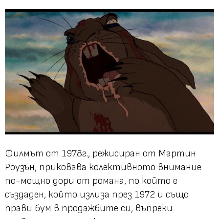
Филмът от 1978г., режисиран от Мартин
Роузън, приковава колективното внимание
по-мощно дори от романа, по който е
създаден, който излиза през 1972 и също
прави бум в продажбите си, въпреки