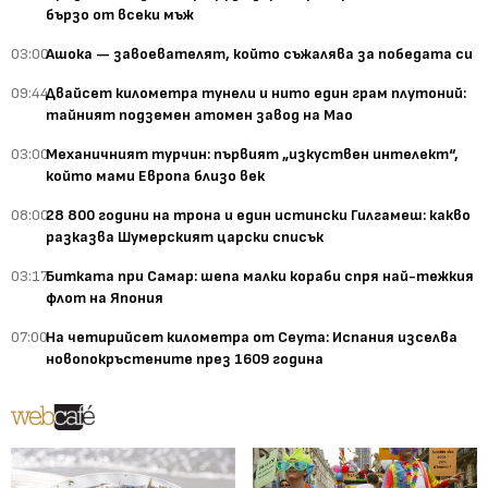
бързо от всеки мъж
03:00
Ашока — завоевателят, който съжалява за победата си
09:44
Двайсет километра тунели и нито един грам плутоний:
тайният подземен атомен завод на Мао
03:00
Механичният турчин: първият „изкуствен интелект“,
който мами Европа близо век
08:00
28 800 години на трона и един истински Гилгамеш: какво
разказва Шумерският царски списък
03:17
Битката при Самар: шепа малки кораби спря най-тежкия
флот на Япония
07:00
На четирийсет километра от Сеута: Испания изселва
новопокръстените през 1609 година