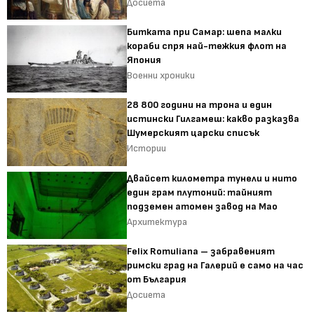
Досиета
Битката при Самар: шепа малки
кораби спря най-тежкия флот на
Япония
Военни хроники
28 800 години на трона и един
истински Гилгамеш: какво разказва
Шумерският царски списък
Истории
Двайсет километра тунели и нито
един грам плутоний: тайният
подземен атомен завод на Мао
Архитектура
Felix Romuliana – забравеният
римски град на Галерий е само на час
от България
Досиета