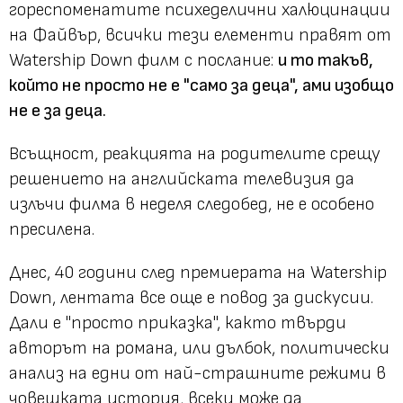
гореспоменатите психеделични халюцинации
на Файвър, всички тези елементи правят от
Watership Down филм с послание:
и то такъв,
който не просто не е "само за деца", ами изобщо
не е за деца.
Всъщност, реакцията на родителите срещу
решението на английската телевизия да
излъчи филма в неделя следобед, не е особено
пресилена.
Днес, 40 години след премиерата на Watership
Down, лентата все още е повод за дискусии.
Дали е "просто приказка", както твърди
авторът на романа, или дълбок, политически
анализ на едни от най-страшните режими в
човешката история, всеки може да