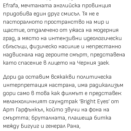
Efrafa, мечтаната английска провинция
придобива един друг смисъл. Тя не е
пасторалното пространство на мир и
щастие, отдалечено от ужаса на модерния
град, а място на интензивни идеологически
сблъсъци, физическо насилие и непрестанно
надвиснала над героите смърт, представена
като спасение в лицето на Черния заек.
Дори да оставим всякакви политическа
интерпретация настрана, има радикализъм
дори само в това как филмът е представен:
меланхоличният саундтрак ‘Bright Eyes’ от
Арт Гарфънкъл, който звучи на фона на
смъртта; бруталната, плашеща битка
между Бигуиг и генерал Рана,