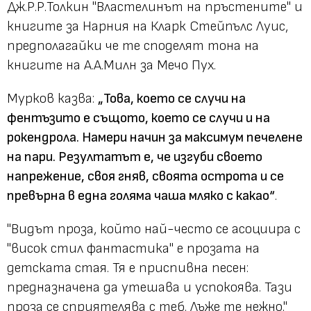
Дж.Р.Р.Толкин "Властелинът на пръстените" и
книгите за Нарния на Кларк Стейпълс Луис,
предполагайки че те споделят тона на
книгите на А.А.Милн за Мечо Пух.
Мурков казва:
„Това, което се случи на
фентъзито е същото, което се случи и на
рокендрола. Намери начин за максимум печелене
на пари. Резултатът е, че изгуби своето
напрежение, своя гняв, своята острота и се
превърна в една голяма чаша мляко с какао“
.
"Видът проза, който най-често се асоциира с
"висок стил фантастика" е прозата на
детската стая. Тя е приспивна песен:
предназначена да утешава и успокоява. Тази
проза се сприятелява с теб. Лъже те нежно."