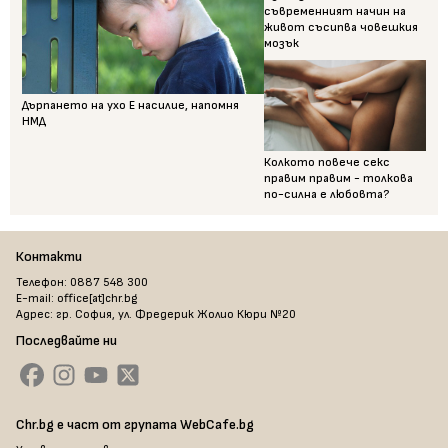
съвременният начин на
живот съсипва човешкия
мозък
Дърпането на ухо Е насилие, напомня
НМД
Колкото повече секс
правим правим - толкова
по-силна е любовта?
Контакти
Телефон: 0887 548 300
E-mail: office[at]chr.bg
Адрес: гр. София, ул. Фредерик Жолио Кюри №20
Последвайте ни
Chr.bg е част от групата WebCafe.bg