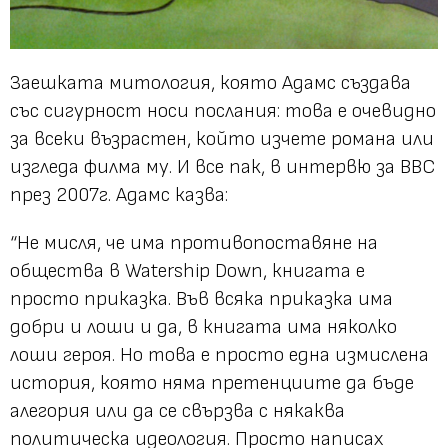
Заешката митология, която Адамс създава
със сигурност носи послания: това е очевидно
за всеки възрастен, който изчете романа или
изгледа филма му. И все пак, в интервю за BBC
през 2007г. Адамс казва:
“Не мисля, че има противопоставяне на
общества в Watership Down, книгата е
просто приказка. Във всяка приказка има
добри и лоши и да, в книгата има няколко
лоши героя. Но това е просто една измислена
история, която няма претенциите да бъде
алегория или да се свързва с някаква
политическа идеология. Просто написах