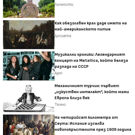
Личности
Как обезглавен крал даде името на
най-американското питие
Досиета
Музикални хроники: Легендарният
концерт на Metallica, който беляза
разпада на СССР
Арт
Механичният турчин: първият
„изкуствен интелект“, който мами
Европа близо век
Техно
На четирийсет километра от
Сеута: Испания изселва
новопокръстените през 1609 година