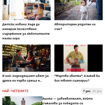
Детски новини: къде да
Авторитарен родител ли
намерим качествено
съм?
съдържание за любопитните
малки хора
И най-подходящият цвят за
"Мъртва хватка": А какъв би
дреха на първа среща е...
бил твоят сценарии?
НАЙ-ЧЕТЕНИТЕ
7 дни
30 дни
Ашока — завоевателят, който
съжалява за победата си