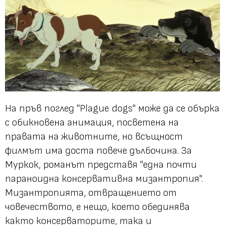
На пръв поглед "Plague dogs" може да се обърка
с обикновена анимация, посветена на
правата на животните, но всъщност
филмът има доста повече дълбочина. За
Муркок, романът представя "една почти
параноидна консервативна мизантропия".
Мизантропията, отвращението от
човечеството, е нещо, което обединява
както консерваторите, така и