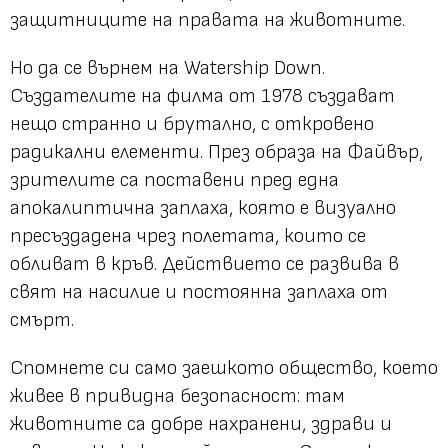
защитниците на правата на животните.
Но да се върнем на Watership Down.
Създателите на филма от 1978 създават
нещо странно и брутално, с откровено
радикални елементи. През образа на Файвър,
зрителите са поставени пред една
апокалиптична заплаха, която е визуално
пресъздадена чрез полетата, които се
обливат в кръв. Действието се развива в
свят на насилие и постоянна заплаха от
смърт.
Спомнете си само заешкото общество, което
живее в привидна безопасност: там
животните са добре нахранени, здрави и