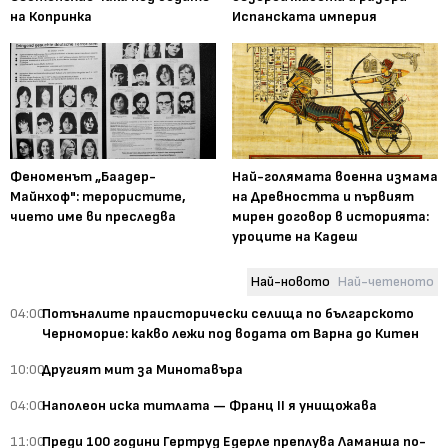
на Копринка
Испанската империя
Феноменът „Баадер-
Най-голямата военна измама
Майнхоф": терористите,
на Древността и първият
чието име ви преследва
мирен договор в историята:
уроците на Кадеш
Най-новото
Най-четеното
04:00
Потъналите праисторически селища по българското
Черноморие: какво лежи под водата от Варна до Китен
10:00
Другият мит за Минотавъра
04:00
Наполеон иска титлата — Франц II я унищожава
11:00
Преди 100 години Гертруд Едерле преплува Ламанша по-