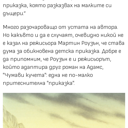
приказка, която разказвах на малките си
дъщери.”
Много разочароващо от устата на автора.
Но какъвто и да е случаят, очевидно никой не
е казал на режисьора Мартин Роузън, че става
дума за обикновена детска приказка. Добре е
да припомним, че Роузън е и режисьорът,
който адаптира друг роман на Адамс,
"Чумави кучета": една не по-малко
притеснителна "приказка".