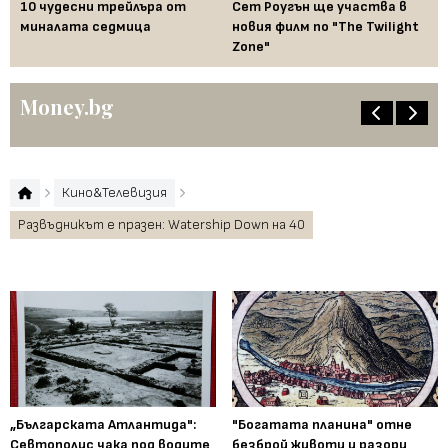
ука
10 чудесни трейлъра от
Сет Роугън ще участва в
Гл
л
миналата седмица
новия филм по "The Twilight
бл
Zone"
сл
Money.bg
Кино&Телевизия
Развъдникът е празен: Watership Down на 40
„Българската Атлантида":
"Богатата планина" отне
Севтополис чака под водите
безброй животи и разори