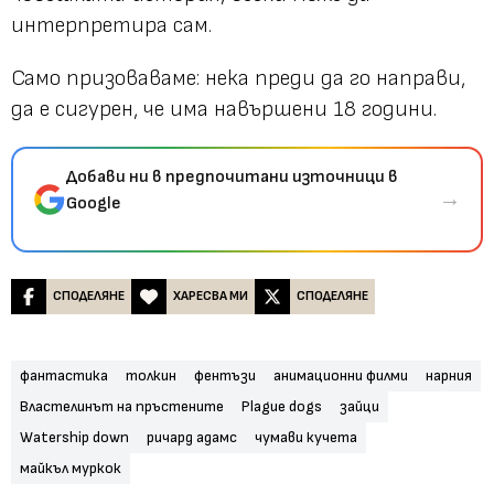
интерпретира сам.
Само призоваваме: нека преди да го направи,
да е сигурен, че има навършени 18 години.
Добави ни в предпочитани източници в
→
Google
СПОДЕЛЯНЕ
ХАРЕСВА МИ
СПОДЕЛЯНЕ
фантастика
толкин
фентъзи
анимационни филми
нарния
Властелинът на пръстените
Plague dogs
зайци
Watership down
ричард адамс
чумави кучета
майкъл муркок