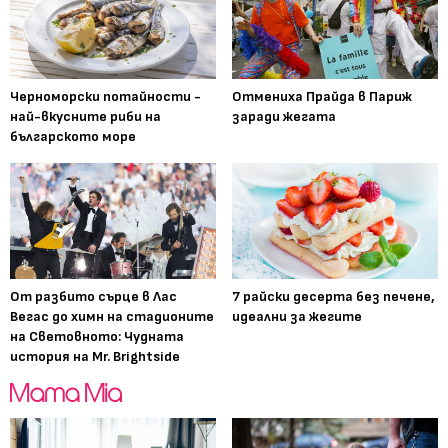
Черноморски потайности -
Отмениха Прайда в Париж
най-вкусните риби на
заради жегата
българското море
От разбито сърце в Лас
7 райски десерта без печене,
Вегас до химн на стадионите
идеални за жегите
на Световното: Чудната
история на Mr. Brightside