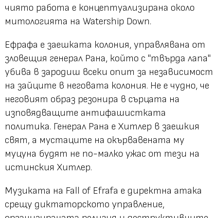
чиято работа е концептуализирана около
митологията на Watership Down.
Ефрафа е заешката колония, управлявана от
зловещия генерал Рана, който с "твърда лапа"
убива в зародиш всеки опит за независимост
на зайците в неговата колония. Не е чудно, че
неговият образ резонира в сърцата на
изповядващите антифашистката
политика. Генерал Рана е Хитлер в заешкия
свят, а мустаците на окървавената му
муцуна будят не по-малко ужас от тези на
истинския Хитлер.
Музиката на Fall of Efrafa е директна атака
срещу диктаторското управление,
организираната религия и деструктивните