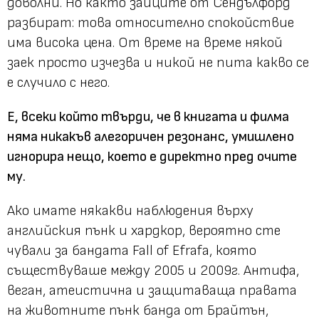
доволни. Но както зайците от Сендълфорд
разбират: това относително спокойствие
има висока цена. От време на време някой
заек просто изчезва и никой не пита какво се
е случило с него.
Е, всеки който твърди, че в книгата и филма
няма никакъв алегоричен резонанс, умишлено
игнорира нещо, което е директно пред очите
му.
Ако имате някакви наблюдения върху
английския пънк и хардкор, вероятно сте
чували за бандата Fall of Efrafa, която
съществуваше между 2005 и 2009г. Антифа,
веган, атеистична и защитаваща правата
на животните пънк банда от Брайтън,