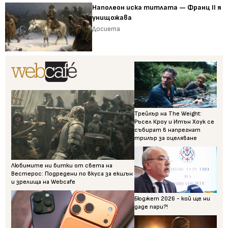
Наполеон иска титлата — Франц II я
унищожава
Досиета
Трейлър на The Weight:
Ръсел Кроу и Итън Хоук се
събират в напрегнат
трилър за оцеляване
Любимите ни битки от света на
Вестерос: Подредени по вкуса за екшън
и зрелища на Webcafe
Бюджет 2026 - кой ще ни
даде пари?!