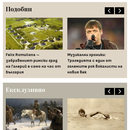
Подобни
 е
Felix Romuliana –
Музикални хроники:
Ка
забравеният римски град
Трагедията с един от
им
на Галерий е само на час от
големите рок вокалисти на
ам
България
новия век
Ексклузивно