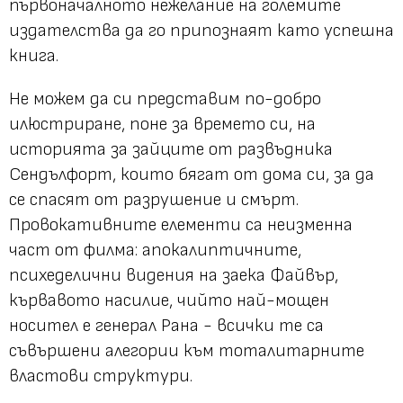
първоначалното нежелание на големите
издателства да го припознаят като успешна
книга.
Не можем да си представим по-добро
илюстриране, поне за времето си, на
историята за зайците от развъдника
Сендълфорт, които бягат от дома си, за да
се спасят от разрушение и смърт.
Провокативните елементи са неизменна
част от филма: апокалиптичните,
психеделични видения на заека Файвър,
кървавото насилие, чийто най-мощен
носител е генерал Рана - всички те са
съвършени алегории към тоталитарните
властови структури.