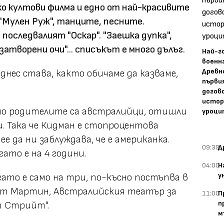
ко култови филма и едно от най-красивите
 "Мулен Руж", танците, песните.
 последвалият "Оскар". "Заешка дупка",
затворени очи"... списъкът е много дълъг.
Най-г
военн
Древн
 днес става, както обичаме да казваме,
първи
догово
истор
, но родителите са австралийци, отишли
уроци
. Така че Кидман е стопроцентова
е да ни заблуждава, че е американка.
09:39
Д
гато е на 4 години.
04:00
Н
у
гато е само на три, по-късно постъпва в
нт Мартин, Австралийския театър за
11:00
П
п
п Стрийт".
м