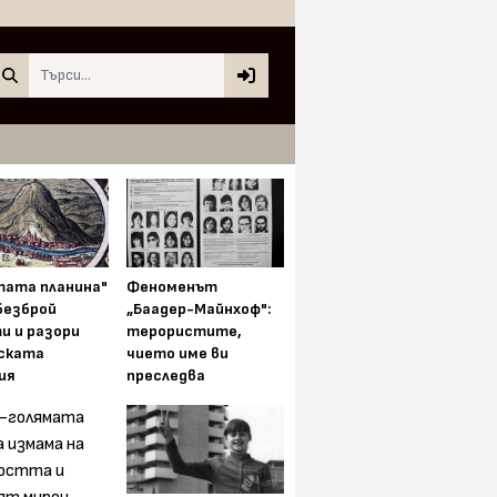
Search
тата планина"
Феноменът
безброй
„Баадер-Майнхоф":
и и разори
терористите,
ската
чието име ви
ия
преследва