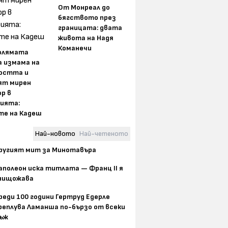
От Монреал до
бягството през
границата: двата
живота на Надя
Команечи
олямата
а измама на
остта и
ят мирен
р в
ията:
те на Кадеш
Най-новото
Най-четеното
ругият мит за Минотавъра
аполеон иска титлата — Франц II я
нищожава
реди 100 години Гертруд Едерле
реплува Ламанша по-бързо от всеки
ъж