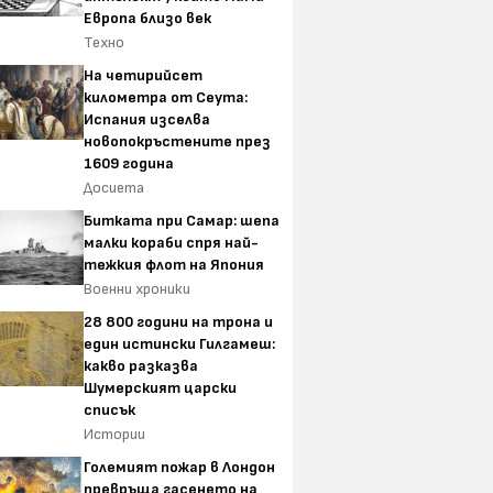
Европа близо век
Техно
На четирийсет
километра от Сеута:
Испания изселва
новопокръстените през
1609 година
Досиета
Битката при Самар: шепа
малки кораби спря най-
тежкия флот на Япония
Военни хроники
28 800 години на трона и
един истински Гилгамеш:
какво разказва
Шумерският царски
списък
Истории
Големият пожар в Лондон
превръща гасенето на