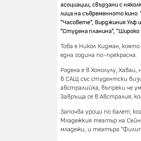
асоциации, свързани с някол
лица на съвременното кино.
"Часовете", Вирджиния Улф и
"Студена планина", "Широко 
Това е Никол Кидман, която
една година по-прекрасна.
Родена е в Хонолулу, Хаваи
в САЩ със студентски визи
австралийка, въпреки че уме
Завръща се в Австралия, ко
Започва уроци по балет, ко
Младежкия театър на Сей
младежи, и театъра "Фили