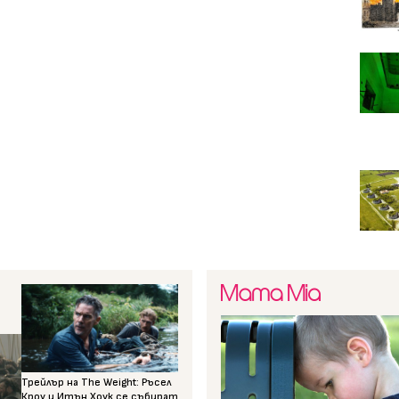
Трейлър на The Weight: Ръсел
Кроу и Итън Хоук се събират