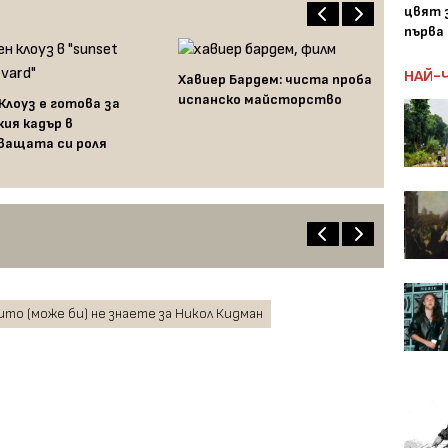
цвят з
първа 
НАЙ-
Хавиер Бардем: чиста проба
испанско майсторство
 Клоуз е готова за
кия кадър в
ващата си роля
ито (може би) не знаете за Никол Кидман