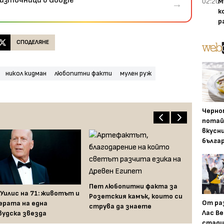
източници в Google
02:20
М
→
к
р
СПОДЕЛЯНЕ
никол кидман
любопитни факти
мулен руж
Черно
потай
вкусн
бълга
Пет любопитни факта за
 Уилис на 71: животът и
Розетския камък, които си
От ра
ерата на една
струва да знаете
Лас Ве
вудска звезда
стади