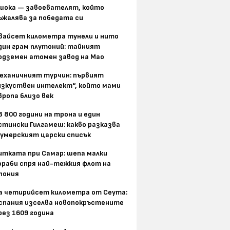
шока — завоевателят, който
ъжалява за победата си
вайсет километра тунели и нито
дин грам плутоний: тайният
одземен атомен завод на Мао
еханичният турчин: първият
изкуствен интелект“, който мами
вропа близо век
8 800 години на трона и един
стински Гилгамеш: какво разказва
умерският царски списък
итката при Самар: шепа малки
ораби спря най-тежкия флот на
пония
а четирийсет километра от Сеута:
спания изселва новопокръстените
рез 1609 година