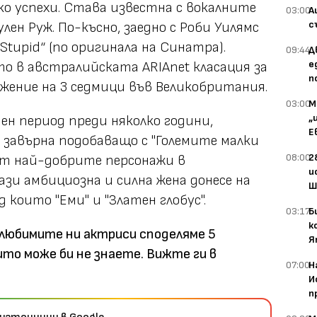
ко успехи. Става известна с вокалните
03:00
А
с
лен Руж. По-късно, заедно с Роби Уилямс
Stupid“ (по оригинала на Синатра).
09:44
Д
е
о в австралийската ARIAnet класация за
п
ължение на 3 седмици във Великобритания.
03:00
М
„
ен период преди няколко години,
Е
 завърна подобаващо с "Големите малки
08:00
2
 от най-добрите персонажи в
и
ази амбициозна и силна жена донесе на
Ш
 които "Еми" и "Златен глобус".
03:17
Б
к
 любимите ни актриси споделяме 5
Я
ито може би не знаете. Вижте ги в
07:00
Н
И
п