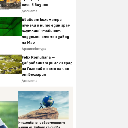
огън в бизнес
Досиета
Двайсет километра
тунели и нито един грам
плутоний: тайният
подземен атомен завод
на Мао
Архитектура
Felix Romuliana –
забравеният римски град
на Галерий е само на час
от България
Досиета
Изследване: съвременният
начин на живот съсипва