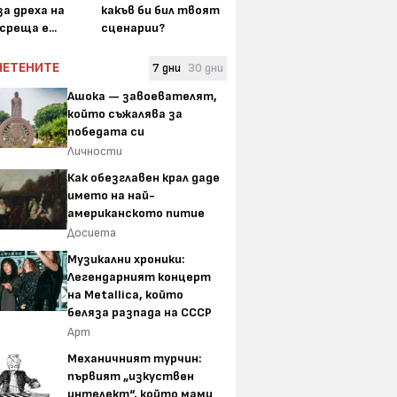
а дреха на
какъв би бил твоят
среща е...
сценарии?
ЧЕТЕНИТЕ
7 дни
30 дни
Ашока — завоевателят,
който съжалява за
победата си
Личности
Как обезглавен крал даде
името на най-
американското питие
Досиета
Музикални хроники:
Легендарният концерт
на Metallica, който
беляза разпада на СССР
Арт
Механичният турчин:
първият „изкуствен
интелект“, който мами