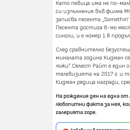
Като певица има не по-мал
си изпълнения във филма Му
записва песента „Somethin' 
Песента достига 8-мо мяст
сингли, и е номер 1 в прод
След сравнително безуспеш
миналата година Кидман се
лъжи". Селест Райт е един
телевизията на 2017 г. и т
Кидман редица награди, сред
На рождения ден на една от
любопитни факта за нея, ко
галерията горе.