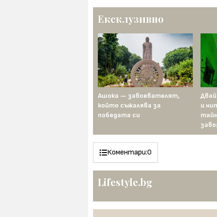
Ексклузивно
Преди 100 години Гертруд
Ашока — завоевателят,
Двай
Едерле преплува Ламанша
който съжалява за
и ни
по-бързо от всеки мъж
победата си
тайн
заво
Коментари:
0
Lifestyle.bg