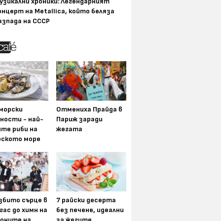
узикални хроники: Легендарният
онцерт на Metallica, който беляза
азпада на СССР
морски
Отмениха Прайда в
ности - най-
Париж заради
ите риби на
жегата
рското море
збито сърце в
7 райски десерта
гас до химн на
без печене, идеални
оните на
за жегите