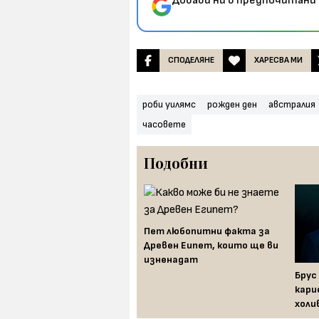
Добави ни в предпочитани 
СПОДЕЛЯНЕ
ХАРЕСВА МИ
роби уилямс
рожден ден
австралия
часовете
Подобни
Пет любопитни факта за
Древен Еипет, които ще ви
изненадат
Уилям Шекспир: шест
Брус
любопитни факта за най-
кари
великия драматург
холи