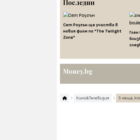
Последни
Сет Роугън ще участва в
новия филм по "The Twilight
10 чудесни трейлъра от
Глен
Zone"
миналата седмица
близ
след
Money.bg
Кино&Телевизия
5 неща, ко