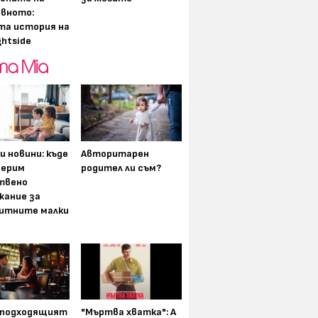
вното:
та история на
ghtside
и новини: къде
Авторитарен
мерим
родител ли съм?
твено
жание за
итните малки
-подходящият
"Мъртва хватка": А