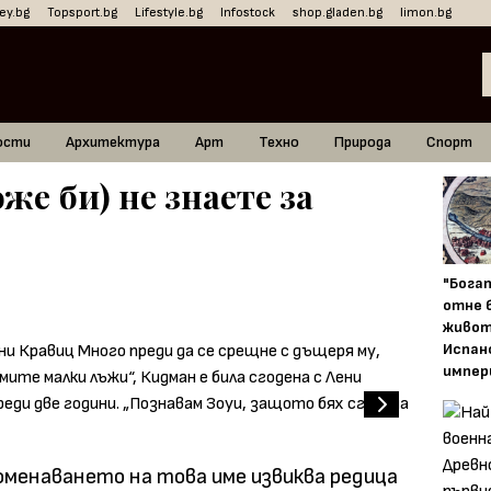
ey.bg
Topsport.bg
Lifestyle.bg
Infostock
shop.gladen.bg
limon.bg
ости
Архитектура
Арт
Техно
Природа
Спорт
же би) не знаете за
"Бога
отне 
живот
Испан
импер
поменаването на това име извиква редица