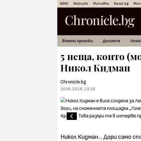
WMG
Webcafe
MamaMia
News.bg
Mon
Военни хроники
Досиета
Личн
5 неща, които (мо
Никол Кидман
Chronicle.bg
20.06.2018, 13:18
Никол Кидман... Дори само с