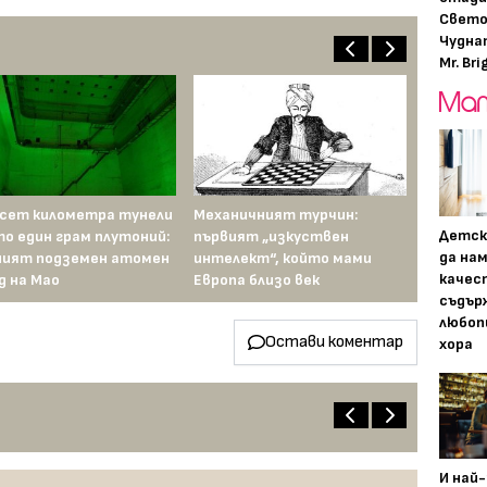
Свето
Чудна
Mr. Bri
сет километра тунели
Механичният турчин:
Детск
то един грам плутоний:
първият „изкуствен
да на
ият подземен атомен
интелект“, който мами
качес
д на Мао
Европа близо век
съдър
любоп
Остави коментар
хора
И най