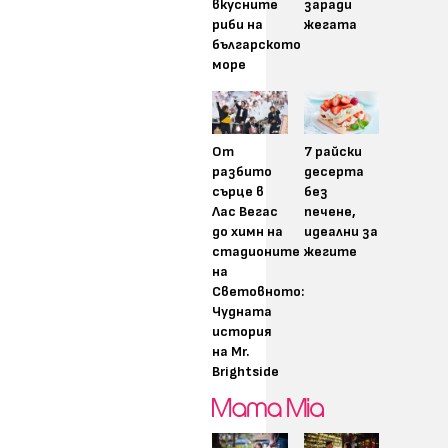
вкусните
заради
риби на
жегата
българското
море
От
7 райски
разбито
десерта
сърце в
без
Лас Вегас
печене,
до химн на
идеални за
стадионите
жегите
на
Световното:
Чудната
история
на Mr.
Brightside