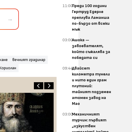
11:00
Преди 100 години
Гертруд Едерле
преплува Ламанша
→
по-бързо от всеки
мъж
03:00
Ашока —
завоевателят,
който съжалява за
победата си
кане
вечният градинар
Кориолан
09:44
Двайсет
километра тунели
и нито един грам
плутоний:
тайният подземен
атомен завод на
Мао
03:00
Механичният
турчин: първият
„изкуствен
интелект“, който