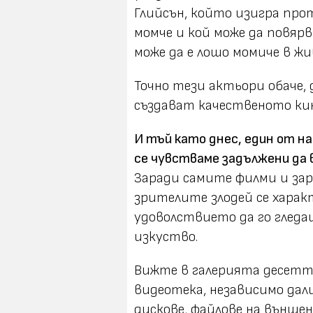
Глийсън, който изигра прот
момче и кой може да повярв
може да е лошо момиче в ж
Точно тези актьори обаче,
създават качественото кин
И тъй като днес, един от н
се чувстваме задължени да 
Заради самите филми и за
зрителите злодей се характ
удоволствието да го гледаш
изкуство.
Вижте в галерията десетт
видеотека, независимо дал
дискове, файлове на външе