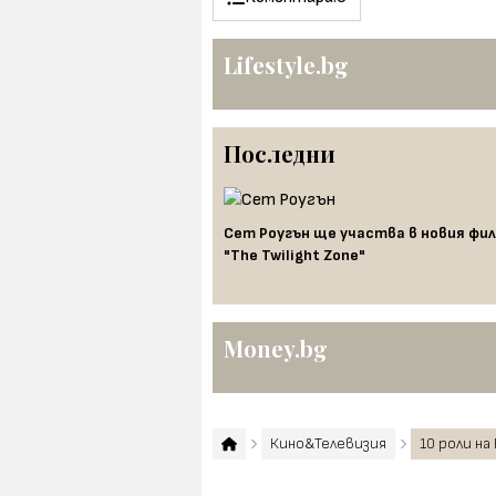
Lifestyle.bg
Последни
 трейлъра от миналата
Сет Роугън ще участва в новия фил
"The Twilight Zone"
Money.bg
Кино&Телевизия
10 роли на