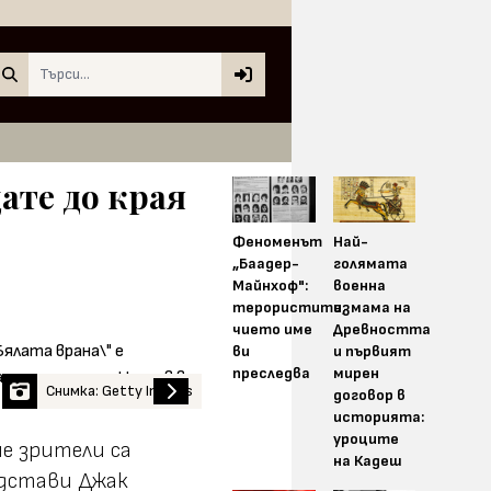
Search
ате до края
Феноменът
Най-
„Баадер-
голямата
Майнхоф":
военна
терористите,
измама на
чието име
Древността
ви
и първият
преследва
мирен
Снимка: Getty Images
договор в
историята:
уроците
е зрители са
на Кадеш
едстави Джак