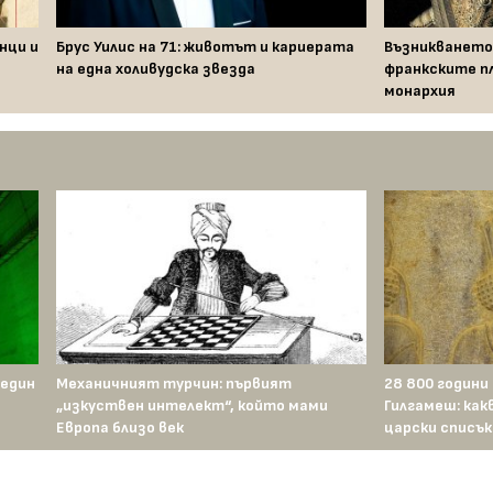
нци и
Брус Уилис на 71: животът и кариерата
Възникването
на една холивудска звезда
франкските п
монархия
 един
Механичният турчин: първият
28 800 години
„изкуствен интелект“, който мами
Гилгамеш: как
Европа близо век
царски списък