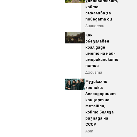
завоевателят,
който
съжалява за
победата си
Личности
Как
обезглавен
крал даде
името на най-
американското
питие
Досиета
Музикални
хроники:
Легендарният
концерт на
Metallica,
който беляза
разпада на
СССР
Арт