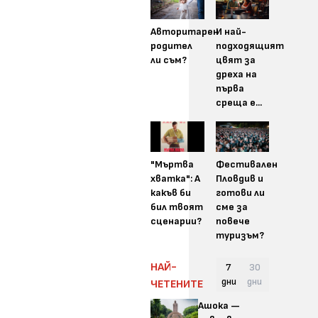
Авторитарен
И най-
родител
подходящият
ли съм?
цвят за
дреха на
първа
среща е...
"Мъртва
Фестивален
хватка": А
Пловдив и
какъв би
готови ли
бил твоят
сме за
сценарии?
повече
туризъм?
НАЙ-
7
30
дни
дни
ЧЕТЕНИТЕ
Ашока —