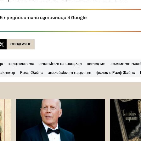
 в предпочитани източници в Google
СПОДЕЛЯНЕ
ди
херцогинята
списъкът на шиндлер
четецът
голямото плис
актьор
Ралф Файнс
английският пациент
филми с Ралф Файнс