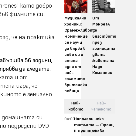
hrones" като добро
 във филмите си,
Музикални
От
хроники:
Монреал
Срамежливото
до
момиченце
бягството
ряд, че на практика
се научи
през
да вярва в
границата:
себе си и
двата
навършва 56 години,
стана
живота на
една от
Надя
трябва да гледате.
най-
Команечи
ката и от
големите
британски
тена игра, че
певици
 киното е гениално
Най-
Най-
новото
четеното
в домашната си
04:00
Наполеон иска
титлата — Франц
жно подредени DVD
II я унищожава