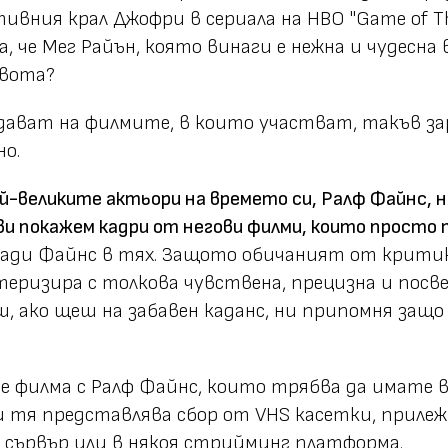
ивния крал Джофри в сериала на HBO "Game of T
а, че Мег Райън, която винаги е нежна и чудесна
ивота?
 дават на филмите, в които участват, такъв за
о.
ай-великите актьори на времето си, Ралф Файнс, 
ви покажем кадри от негови филми, които просто 
ради Файнс в тях. Защото обичаният от крити
еризира с толкова чувствена, прецизна и посве
, ако щеш на забавен каданс, ни припомня защо
е филма с Ралф Файнс, които трябва да имате 
и тя представлява сбор от VHS касетки, приле
н сървър или в някоя стрийминг платформа.