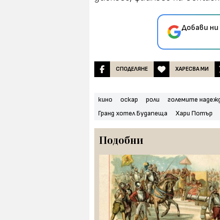
Добави ни
СПОДЕЛЯНЕ
ХАРЕСВА МИ
кино
оскар
роли
големите надеж
Гранд хотел Будапеща
Хари Потър
Подобни