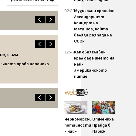
02:20
Музикални хроники:
Легендарният
концерт на
Metallica, който
беляза разпада на
СССР
12:47
Как обезглавен
крал даде името на
: чиста проба испанско
най-
американското
питие
Черноморски
Отмениха
потайности
Прайда в
- най-
Париж