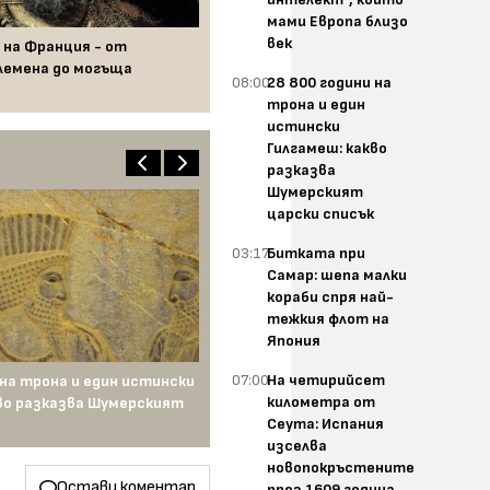
мами Европа близо
век
 на Франция - от
лемена до могъща
08:00
28 800 години на
трона и един
истински
Гилгамеш: какво
разказва
Шумерският
царски списък
03:17
Битката при
Самар: шепа малки
кораби спря най-
тежкия флот на
Япония
07:00
На четирийсет
 на трона и един истински
километра от
во разказва Шумерският
Сеута: Испания
изселва
новопокръстените
Остави коментар
през 1609 година