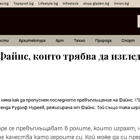
ey.bg
Topsport.bg
Lifestyle.bg
Infostock
shop.gladen.bg
limon.bg
ости
Архитектура
Арт
Техно
Природа
Спорт
Файнс, които трябва да изглед
ре се превъплъщават в ролите, които играят, ч
е качества като героите си. Кой може да си пр