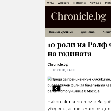
WMG
Webcafe
MamaMia
News.bg
Mon
Военни хроники
Досиета
Личн
10 роли на Ралф 
на годината
Chronicle.bg
22.12.2018, 14:00
Снимка: Getty Images
Някои актьори толкова доб
убедени, че те имат същит