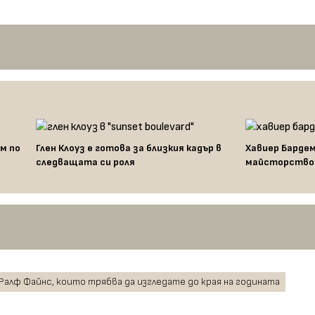
м по
Глен Клоуз е готова за близкия кадър в
Хавиер Бардем
следващата си роля
майсторство
 Ралф Файнс, които трябва да изгледате до края на годината