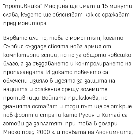
"противника". Мнозина ще имат и 15 минути
слава, където ще обясняват как се сражават
пред монитора.
Вярвате или не, това е моментът, когато
Сърбия създаде своята нова армия от
компютърни гении, но не за общото човешко
благо, а за създаването и контролирането на
пропагандата. И докато повечето са
облечени изцяло в идеята за защита на
нацията и сражение срещу големите
противници. Войната приключва, но
знанията остават и този път ще се открие
нов фронт и страни като Русия и Китай са
готови да заплатят, при това в долари.
Много пред 2000 г. и появата на Анонимните,