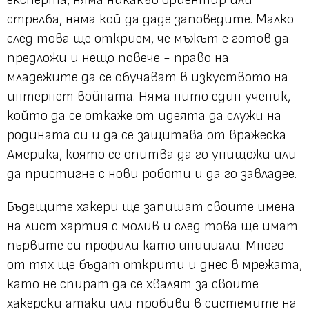
стрелба, няма кой да даде заповедите. Малко
след това ще открием, че мъжът е готов да
предложи и нещо повече - право на
младежите да се обучават в изкуството на
интернет войната. Няма нито един ученик,
който да се откаже от идеята да служи на
родината си и да се защитава от вражеска
Америка, която се опитва да го унищожи или
да пристигне с нови роботи и да го завладее.
Бъдещите хакери ще запишат своите имена
на лист хартия с молив и след това ще имат
първите си профили като инициали. Много
от тях ще бъдат открити и днес в мрежата,
като не спират да се хвалят за своите
хакерски атаки или пробиви в системите на