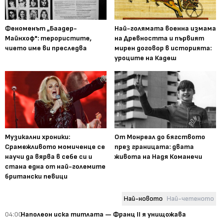
Феноменът „Баадер-
Най-голямата военна измама
Майнхоф": терористите,
на Древността и първият
чието име ви преследва
мирен договор в историята:
уроците на Кадеш
Музикални хроники:
От Монреал до бягството
Срамежливото момиченце се
през границата: двата
научи да вярва в себе си и
живота на Надя Команечи
стана една от най-големите
британски певици
Най-новото
Най-четеното
04:00
Наполеон иска титлата — Франц II я унищожава