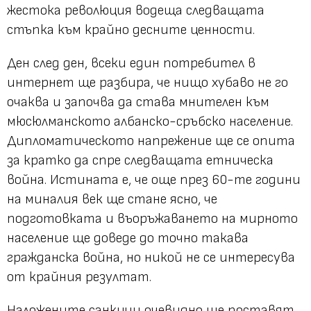
жестока революция водеща следващата
стъпка към крайно десните ценности.
Ден след ден, всеки един потребител в
интернет ще разбира, че нищо хубаво не го
очаква и започва да става мнителен към
мюсюлманското албанско-сръбско население.
Дипломатическото напрежение ще се опита
за кратко да спре следващата етническа
война. Истината е, че още през 60-те години
на миналия век ще стане ясно, че
подготовката и въоръжаването на мирното
население ще доведе до точно такава
гражданска война, но никой не се интересува
от крайния резултат.
Наложените санкции очевидно ще поставят