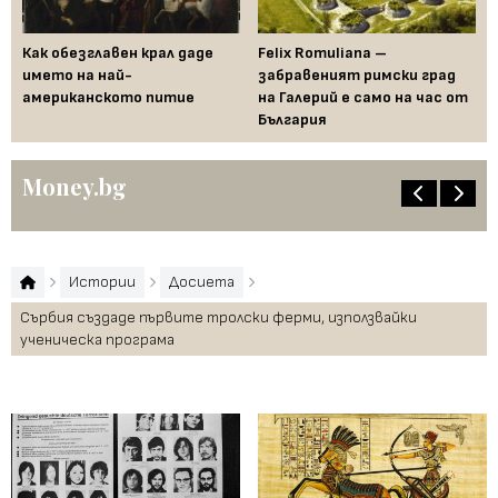
ра
Как обезглавен крал даде
Felix Romuliana –
Го
ва
името на най-
забравеният римски град
пр
американското питие
на Галерий е само на час от
в 
България
Money.bg
Истории
Досиета
Сърбия създаде първите тролски ферми, използвайки
ученическа програма