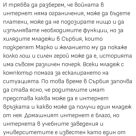
И трябва да разберем, че войната в
интернет няма ограничения, може да бъдете
платени, може да не подозирате нищо и да
изпълнявате необходимите функции, но за
хилядите младежи в Сърбия, които
подкрепят Марко и желанието му да покаже
колко лош и силен герой може да е, историята
има съвсем различен почерк. Всеки младеж с
компютър помага за ескалирането на
ситуацията. По това време в Сърбия започва
да става ясно, че родителите имат
представа каква може да е интернет
връзката и какво може да получи един младеж
от нея. Домашният интернет е благо, но
интернета в учебните заведения и
университетите е известен като един от