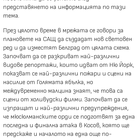
представянето на информацията по тази
тема.
През цялото време в мрежата се говори за
плановете на САЩ да създадат нов световен
ред и да изместят Белград от цялата схема.
Започват да се разкриват най-различни
видове репортажи, които идват от Ню Йорк,
показват се най-различни пожари и сцени на
насилие от Голямата ябълка, но
междувременно малцина знаят, че това са
сцени от холивудски филми. Започват да се
изпращат и най-различни предупреждения,
че мюсюлманските орди се подготвят за една
последна и финална атака в Косов, която ще
предскаже и началото на една още по-