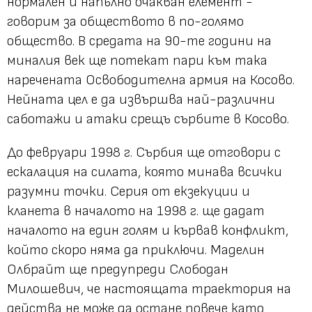
нормален и напълно очакван елемент -
говорим за обществото в по-голямо
общество. В средата на 90-те години на
миналия век ще потекат пари към така
наречената Освободителна армия на Косово.
Нейната цел е да извършва най-различни
саботажи и атаки срещъ сърбите в Косово.
До февруари 1998 г. Сърбия ще отговори с
ескалация на силата, която минава всички
разумни точки. Серия от екзекуции и
кланета в началото на 1998 г. ще дадат
началото на един голям и кървав конфликт,
който скоро няма да приключи. Маделин
Олбрайт ще предупреди Слободан
Милошевич, че настоящата траектория на
действа не може да остане повече като