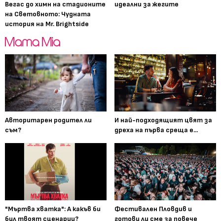
Вегас до химн на стадионите
идеални за жегите
на Световното: Чудната
история на Mr. Brightside
Авторитарен родител ли
И най-подходящият цвят за
съм?
дреха на първа среща е...
"Мъртва хватка": А какъв би
Фестивален Пловдив и
бил твоят сценарии?
готови ли сме за повече