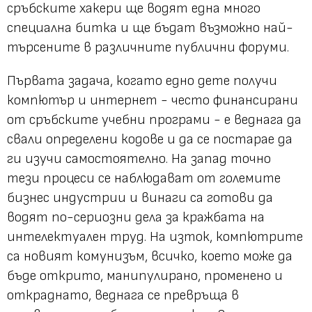
сръбските хакери ще водят една много
специална битка и ще бъдат възможно най-
търсените в различните публични форуми.
Първата задача, когато едно дете получи
компютър и интернет - често финансирани
от сръбските учебни програми - е веднага да
свали определени кодове и да се постарае да
ги изучи самостоятелно. На запад точно
тези процеси се наблюдават от големите
бизнес индустрии и винаги са готови да
водят по-сериозни дела за кражбата на
интелектуален труд. На изток, компютрите
са новият комунизъм, всичко, което може да
бъде открито, манипулирано, променено и
откраднато, веднага се превръща в