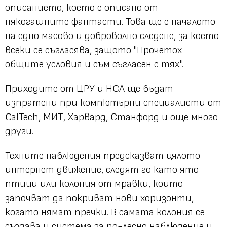
описанието, което е описано от
някогашните фантасти. Това ще е началото
на едно масово и доброволно следене, за което
всеки се съгласява, защото "Прочетох
общите условия и съм съгласен с тях.".
Приходите от ЦРУ и НСА ще бъдат
изпратени при компютърни специалисти от
CalTech, МИТ, Харвард, Станфорд и още много
други.
Техните наблюдения предсказват цялото
интернет движение, следят го като ято
птици или колония от мравки, които
започват да покриват нови хоризонти,
когато нямат пречки. В самата колония се
създава и система за по-лесно наблюдение и