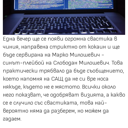
Една вечер ще се появи огромна свастика в
чиния, направена стриктно от кокаин и ще
бъде сервирана на Марко Милошевич -
синът-плейбой на Слободан Милошевич. Това
практически трябвало да бъде съобщението,
което напомня на САЩ да не си вре носа
някъде, където не е мястото. Всички около
него показват, че одобряват визията, а какво
се е случило със свастиката, това най-
вероятно няма да разберем, но можем да
гадаем.