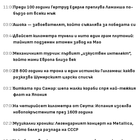
11:00
Преди 100 години Гертруд Едерле преплува Ламанша по-
бързо от всеки мъж
03:00
Ашока — завоевателят, който съжалява за победата си
09:44
Двайсет километра тунели и нито един грам плутоний:
тайният подземен атомен завод на Мао
03:00
Механичният турчин: първият „изкуствен интелект“,
който мами Европа близо век
08:00
28 800 години на трона и един истински Гилгамеш: какво
разказва Шумерският царски списък
03:17
Битката при Самар: шепа малки кораби спря най-тежкия
флот на Япония
07:00
На четирийсет километра от Сеута: Испания изселва
новопокръстените през 1609 година
02:20
Музикални хроники: Легендарният концерт на Metallica,
който беляза разпада на СССР