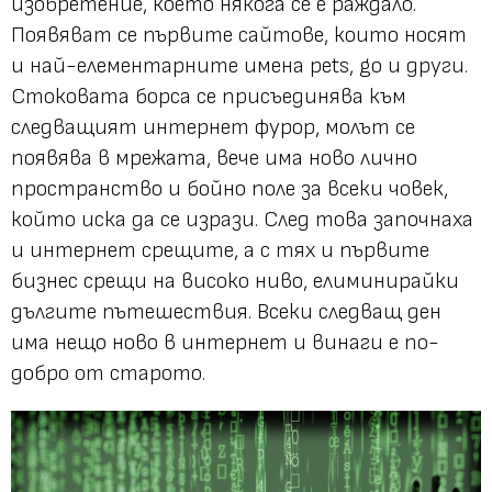
изобретение, което някога се е раждало.
Появяват се първите сайтове, които носят
и най-елементарните имена pets, go и други.
Стоковата борса се присъединява към
следващият интернет фурор, молът се
появява в мрежата, вече има ново лично
пространство и бойно поле за всеки човек,
който иска да се изрази. След това започнаха
и интернет срещите, а с тях и първите
бизнес срещи на високо ниво, елиминирайки
дългите пътешествия. Всеки следващ ден
има нещо ново в интернет и винаги е по-
добро от старото.