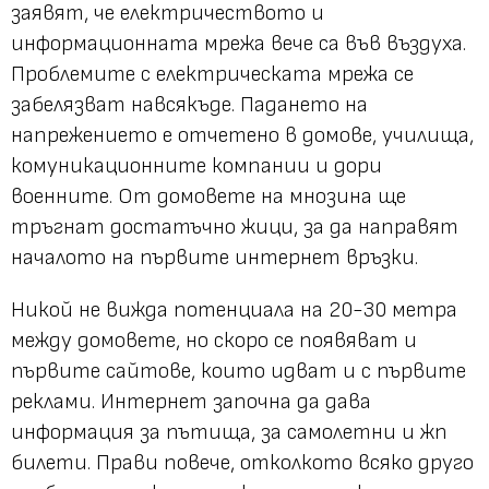
заявят, че електричеството и
информационната мрежа вече са във въздуха.
Проблемите с електрическата мрежа се
забелязват навсякъде. Падането на
напрежението е отчетено в домове, училища,
комуникационните компании и дори
военните. От домовете на мнозина ще
тръгнат достатъчно жици, за да направят
началото на първите интернет връзки.
Никой не вижда потенциала на 20-30 метра
между домовете, но скоро се появяват и
първите сайтове, които идват и с първите
реклами. Интернет започна да дава
информация за пътища, за самолетни и жп
билети. Прави повече, отколкото всяко друго