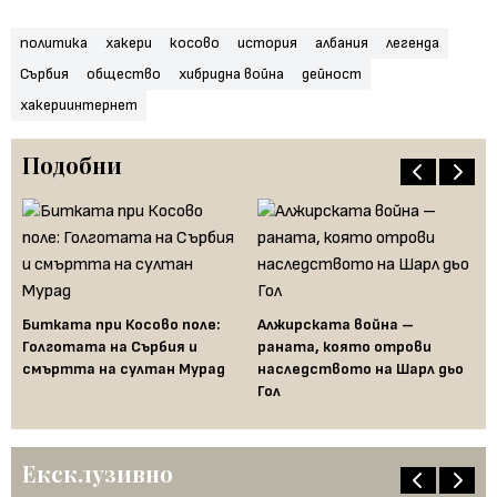
политика
хакери
косово
история
албания
легенда
Сърбия
общество
хибридна война
дейност
хакериинтернет
Подобни
я,
Битката при Косово поле:
Алжирската война –
Па
Голготата на Сърбия и
раната, която отрови
ге
смъртта на султан Мурад
наследството на Шарл дьо
по
Гол
св
Ексклузивно