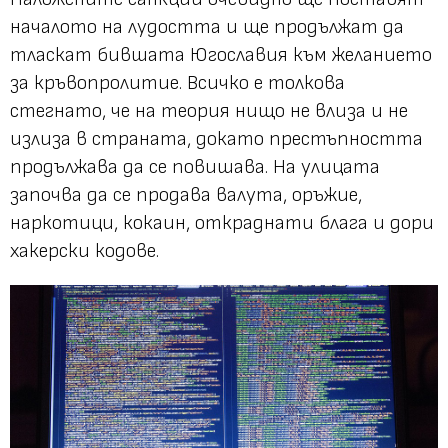
началото на лудостта и ще продължат да
тласкат бившата Югославия към желанието
за кръвопролитие. Всичко е толкова
стегнато, че на теория нищо не влиза и не
излиза в страната, докато престъпността
продължава да се повишава. На улицата
започва да се продава валута, оръжие,
наркотици, кокаин, откраднати блага и дори
хакерски кодове.