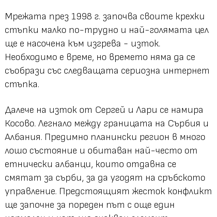
Мрежата през 1998 г. започва своите крехки
стъпки малко по-трудно и най-голямата цел
ще е насочена към изгрева - изток.
Необходимо е време, но времето няма да се
съобрази със следващата сериозна интернет
стъпка.
Далече на изток от Сергей и Лари се намира
Косово. Легнало между границата на Сърбия и
Албания. Предимно планински регион в много
лошо състояние и обитаван най-често от
етнически албанци, които отдавна се
смятат за сърби, за да угодят на сръбското
управление. Предстоящият жесток конфликт
ще започне за пореден път с още един