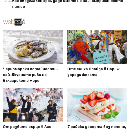
12:47
Как обезглавен крал даде името на най-американското
питие
Черноморски потайности -
Отмениха Прайда в Париж
най-вкусните риби на
заради жегата
българското море
От разбито сърце в Лас
7 райски десерта без печене,