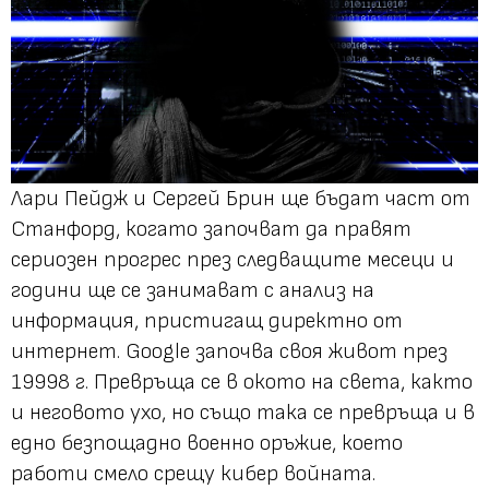
Лари Пейдж и Сергей Брин ще бъдат част от
Станфорд, когато започват да правят
сериозен прогрес през следващите месеци и
години ще се занимават с анализ на
информация, пристигащ директно от
интернет. Google започва своя живот през
19998 г. Превръща се в окото на света, както
и неговото ухо, но също така се превръща и в
едно безпощадно военно оръжие, което
работи смело срещу кибер войната.