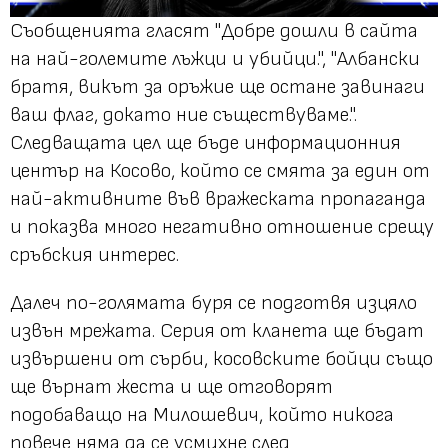
Съобщенията гласят "Добре дошли в сайта
на най-големите лъжци и убийци.", "Албански
братя, викът за оръжие ще остане завинаги
ваш флаг, докато ние съществуваме.".
Следващата цел ще бъде информационния
център на Косово, който се смята за един от
най-активните във вражеската пропаганда
и показва много негативно отношение срещу
сръбския интерес.
Далеч по-голямата буря се подготвя изцяло
извън мрежата. Серия от кланета ще бъдат
извършени от сърби, косовските бойци също
ще върнат жеста и ще отговорят
подобаващо на Милошевич, който никога
повече няма да се усмихне след