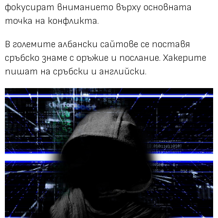
фокусират вниманието върху основната
точка на конфликта.
В големите албански сайтове се поставя
сръбско знаме с оръжие и послание. Хакерите
пишат на сръбски и английски.