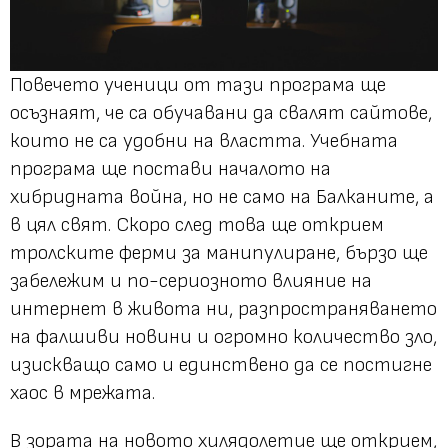
Повечето ученици от тази програма ще
осъзнаят, че са обучавани да свалят сайтове,
които не са удобни на властта. Учебната
програма ще постави началото на
хибридната война, но не само на Балканите, а
в цял свят. Скоро след това ще открием
тролските ферми за манипулиране, бързо ще
забележим и по-сериозното влияние на
интернет в живота ни, разпространяването
на фалшиви новини и огромно количество зло,
изискващо само и единствено да се постигне
хаос в мрежата.
В зората на новото хилядолетие ще открием,