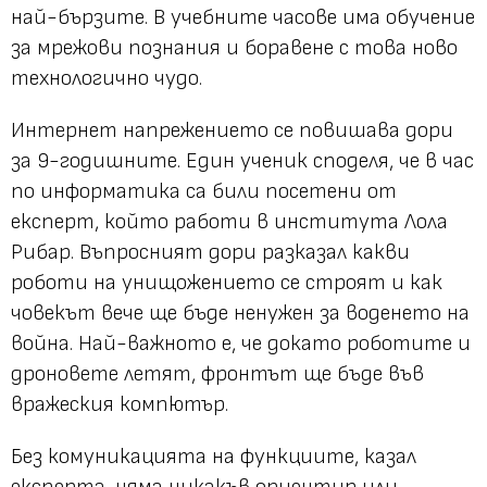
най-бързите. В учебните часове има обучение
за мрежови познания и боравене с това ново
технологично чудо.
Интернет напрежението се повишава дори
за 9-годишните. Един ученик споделя, че в час
по информатика са били посетени от
експерт, който работи в института Лола
Рибар. Въпросният дори разказал какви
роботи на унищожението се строят и как
човекът вече ще бъде ненужен за воденето на
война. Най-важното е, че докато роботите и
дроновете летят, фронтът ще бъде във
вражеския компютър.
Без комуникацията на функциите, казал
експерта, няма никакъв ориентир или