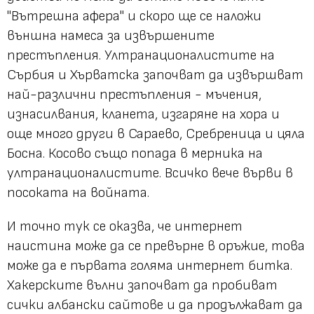
"Вътрешна афера" и скоро ще се наложи
външна намеса за извършените
престъпления. Ултранационалистите на
Сърбия и Хърватска започват да извършват
най-различни престъпления - мъчения,
изнасилвания, кланета, изгаряне на хора и
още много други в Сараево, Сребреница и цяла
Босна. Косово също попада в мерника на
ултранационалистите. Всичко вече върви в
посоката на войната.
И точно тук се оказва, че интернет
наистина може да се превърне в оръжие, това
може да е първата голяма интернет битка.
Хакерските вълни започват да пробиват
сички албански сайтове и да продължават да