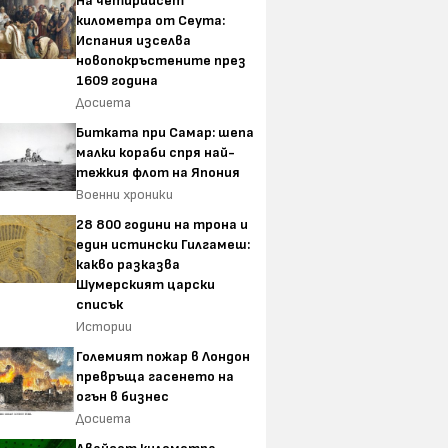
На четирийсет
километра от Сеута:
Испания изселва
новопокръстените през
1609 година
Досиета
Битката при Самар: шепа
малки кораби спря най-
тежкия флот на Япония
Военни хроники
28 800 години на трона и
един истински Гилгамеш:
какво разказва
Шумерският царски
списък
Истории
Големият пожар в Лондон
превръща гасенето на
огън в бизнес
Досиета