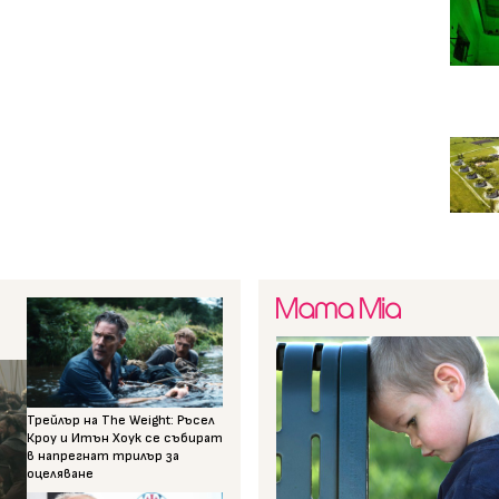
Трейлър на The Weight: Ръсел
Кроу и Итън Хоук се събират
в напрегнат трилър за
оцеляване