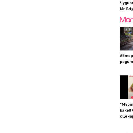
Чудна
Mr. Bri
Автор
родит
"Мърт
какъв
сцена