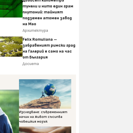
Двайсет километра
тунели и нито един грам
плутоний: тайният
подземен атомен завод
на Мао
Архитектура
Felix Romuliana –
забравеният римски град
на Галерий е само на час
от България
Досиета
Изследване: съвременният
начин на живот съсипва
човешкия мозък