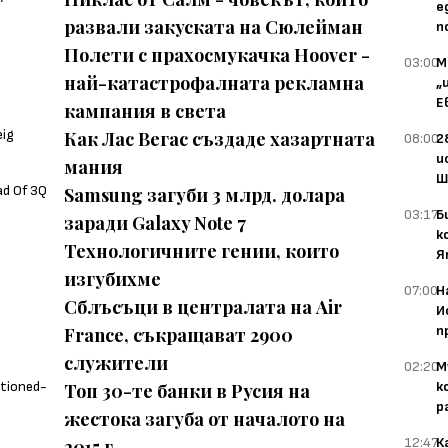
е
развали закуската на Сюлейман
п
Полети с прахосмукачка Hoover -
03:00
М
най-катастрофалната рекламна
„
Е
кампания в света
Как Лас Вегас създаде хазартната
08:00
2
и
мания
Ш
Samsung загуби 3 млрд. долара
03:17
Б
заради Galaxy Note 7
к
Технологичните гении, които
Я
изгубихме
07:00
Н
Сблъсъци в централата на Air
И
п
France, съкращават 2900
служители
02:20
М
к
Топ 30-те банки в Русия на
р
жестока загуба от началото на
12:47
К
2015 г.