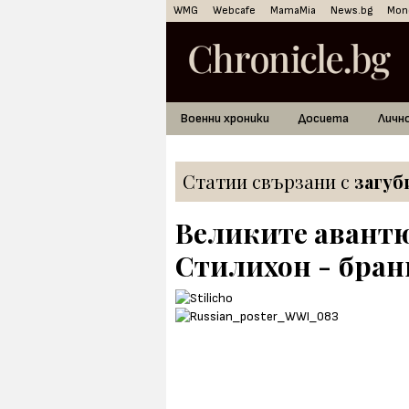
WMG
Webcafe
MamaMia
News.bg
Mon
Военни хроники
Досиета
Личн
Статии свързани с
загуб
Великите авант
Стилихон - бран