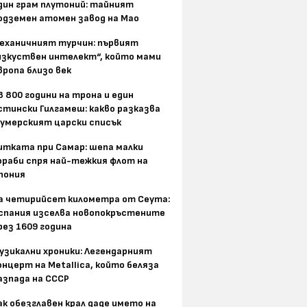
дин грам плутоний: тайният
одземен атомен завод на Мао
еханичният турчин: първият
изкуствен интелект“, който мами
вропа близо век
8 800 години на трона и един
стински Гилгамеш: какво разказва
умерският царски списък
итката при Самар: шепа малки
ораби спря най-тежкия флот на
пония
а четирийсет километра от Сеута:
спания изселва новопокръстените
рез 1609 година
узикални хроники: Легендарният
онцерт на Metallica, който беляза
азпада на СССР
ак обезглавен крал даде името на