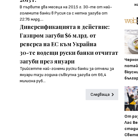
н
В първите два месеца на 2015 г. 30-те от най-
големите банки в Русия са с нетна загуба от
22.76 млрд....
Диверсификацията в действие:
Газпром загуби $6 млрд. от
реверса на ЕС към Украйна
30-те водещи руски банки отчитат
Черно
загуби през януари
потай
Трийсетте най-големи руски банки за отчели за
вкусн
януари тази година съвкупна загуба от 66,4
бълга
милиона руб...
Следваща
От ра
Лас Ве
стади
Свето