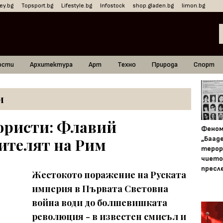
ey.bg
Topsport.bg
Lifestyle.bg
Infostock
shop.gladen.bg
limon.bg
ости
Архитектура
Арт
Техно
Природа
Спорт
и
юристи: Флавий
Фено
„Баад
ителят на Рим
терор
чието
пресл
Жестокото поражение на Руската
империя в Първата Световна
война води до болшевишката
революция - в известен смисъл и