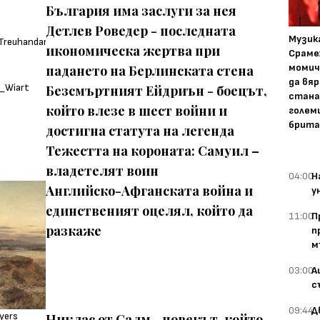
България има заслуги за нея
Детлев Роведер - последната
Музика
икономическа жертва при
Сраме
момич
падането на Берлинската стена
да вяр
Безсмъртният Ейдриън - боецът,
стана
който влезе в шест войни и
голем
брита
достигна статута на легенда
Тежестта на короната: Самуил –
владетелят воин
04:00
Н
Английско-Афганската война и
у
единственият оцелял, който да
11:00
П
разкаже
п
м
03:00
А
с
09:44
Д
Никлас от Салм - човекът, който