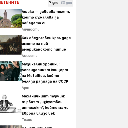
ЧЕТЕНИТЕ
7 дни
30 дни
Ашока — завоевателят,
който съжалява за
победата си
Личности
Как обезглавен крал даде
името на най-
американското питие
Досиета
Музикални хроники:
Легендарният концерт
на Metallica, който
беляза разпада на СССР
Арт
Механичният турчин:
първият „изкуствен
интелект“, който мами
Европа близо век
Техно