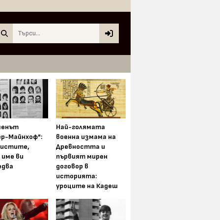
Search
менът
Най-голямата
ер-Майнхоф":
военна измама на
истите,
Древността и
 име ви
първият мирен
едва
договор в
историята:
уроците на Кадеш