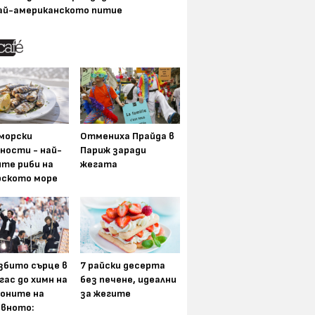
ай-американското питие
морски
Отмениха Прайда в
ности - най-
Париж заради
ите риби на
жегата
рското море
збито сърце в
7 райски десерта
гас до химн на
без печене, идеални
оните на
за жегите
вното: