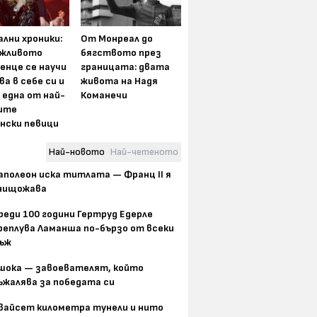
лни хроники:
От Монреал до
жливото
бягството през
енце се научи
границата: двата
ва в себе си и
живота на Надя
 една от най-
Команечи
ите
нски певици
Най-новото
Най-четеното
аполеон иска титлата — Франц II я
нищожава
реди 100 години Гертруд Едерле
реплува Ламанша по-бързо от всеки
ъж
шока — завоевателят, който
ъжалява за победата си
вайсет километра тунели и нито