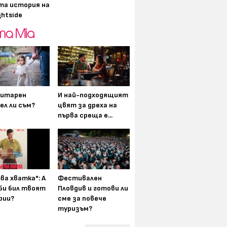
та история на
ghtside
итарен
И най-подходящият
ел ли съм?
цвят за дреха на
първа среща е...
ва хватка": А
Фестивален
 би бил твоят
Пловдив и готови ли
рии?
сме за повече
туризъм?