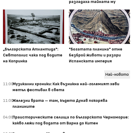
разгадаха тайната му
„Българската Атлантида":
"Богатата планина" отне
Севтополис чака под водите
безброй животи и разори
на Копринка
Испанската империя
Най-новото
11:00
Музикални хроники: Как възникна най-големият хеви
метъл фестивал в света
11:00
Железни врата – там, където Дунав покорява
планините
04:00
Праисторическите селища по българското Черноморие:
какво лежи под водата от Варна до Китен