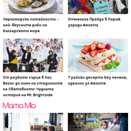
Черноморски потайности -
Отмениха Прайда в Париж
най-вкусните риби на
заради жегата
българското море
От разбито сърце в Лас
7 райски десерта без печене,
Вегас до химн на стадионите
идеални за жегите
на Световното: Чудната
история на Mr. Brightside