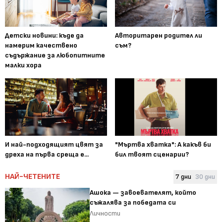
Детски новини: къде да
Авторитарен родител ли
намерим качествено
съм?
съдържание за любопитните
малки хора
И най-подходящият цвят за
"Мъртва хватка": А какъв би
дреха на първа среща е...
бил твоят сценарии?
НАЙ-ЧЕТЕНИТЕ
7 дни
30 дни
Ашока — завоевателят, който
съжалява за победата си
Личности