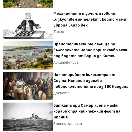
Механичният турчин: първият
„изкуствен интелект“, който мами
Европа близо век
Техно
Праисторическите селища по
българското Черноморие: какво лежи
под водата от Варна до Китен
Архитектура
На четирийсет километра от
Сеута: Испания изселва
новопокръстените през 1609 година
Досиета
Битката при Самар: шепа малки
кораби спря най-тежкия флот на
Япония
Военни хроники