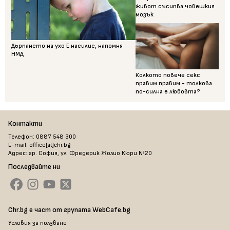
живот съсипва човешкия
мозък
Дърпането на ухо Е насилие, напомня
НМД
Колкото повече секс
правим правим - толкова
по-силна е любовта?
Контакти
Телефон: 0887 548 300
E-mail: office[at]chr.bg
Адрес: гр. София, ул. Фредерик Жолио Кюри №20
Последвайте ни
Chr.bg е част от групата WebCafe.bg
Условия за ползване