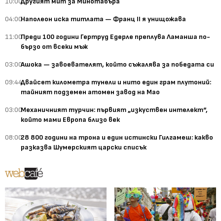
10:00
Другият мит за Минотавъра
04:00
Наполеон иска титлата — Франц II я унищожава
11:00
Преди 100 години Гертруд Едерле преплува Ламанша по-
бързо от всеки мъж
03:00
Ашока — завоевателят, който съжалява за победата си
09:44
Двайсет километра тунели и нито един грам плутоний:
тайният подземен атомен завод на Мао
03:00
Механичният турчин: първият „изкуствен интелект“,
който мами Европа близо век
08:00
28 800 години на трона и един истински Гилгамеш: какво
разказва Шумерският царски списък