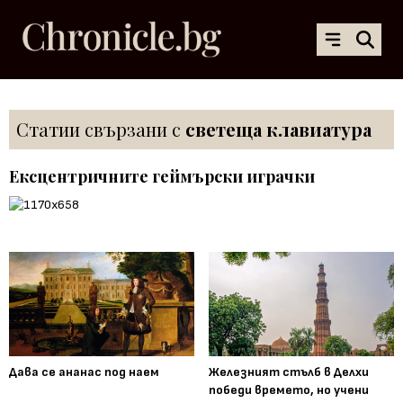
Статии свързани с
светеща клавиатура
Ексцентричните геймърски играчки
Дава се ананас под наем
Железният стълб в Делхи
победи времето, но учени