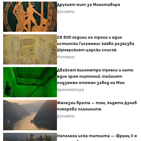
Другият мит за Минотавъра
Досиета
28 800 години на трона и един
истински Гилгамеш: какво разказва
Шумерският царски списък
Истории
Двайсет километра тунели и нито
един грам плутоний: тайният
подземен атомен завод на Мао
Архитектура
Железни врата – там, където Дунав
покорява планините
Досиета
Наполеон иска титлата — Франц II я