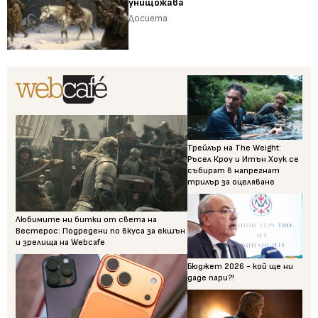
унищожава
Досиета
Трейлър на The Weight:
Ръсел Кроу и Итън Хоук се
събират в напрегнат
трилър за оцеляване
Любимите ни битки от света на
Вестерос: Подредени по вкуса за екшън
и зрелища на Webcafe
Бюджет 2026 - кой ще ни
даде пари?!