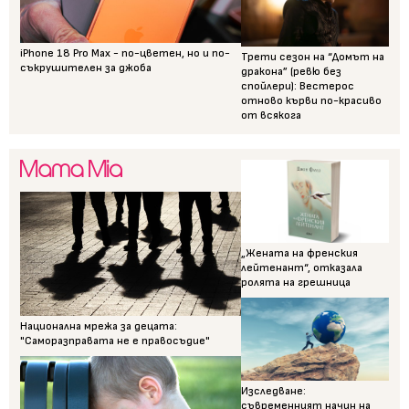
iPhone 18 Pro Max - по-цветен, но и по-
Трети сезон на “Домът на
съкрушителен за джоба
дракона” (ревю без
спойлери): Вестерос
отново кърви по-красиво
от всякога
„Жената на френския
лейтенант“, отказала
ролята на грешница
Национална мрежа за децата:
"Саморазправата не е правосъдие"
Изследване:
съвременният начин на