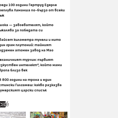
реди 100 години Гертруд Едерле
реплува Ламанша по-бързо от всеки
ъж
шока — завоевателят, който
ъжалява за победата си
вайсет километра тунели и нито
дин грам плутоний: тайният
одземен атомен завод на Мао
еханичният турчин: първият
изкуствен интелект“, който мами
вропа близо век
8 800 години на трона и един
стински Гилгамеш: какво разказва
умерският царски списък