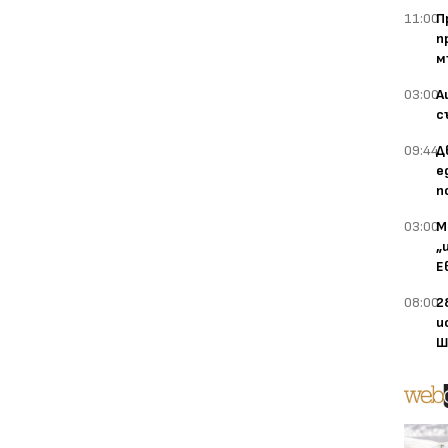
11:00
П
п
м
03:00
А
с
09:44
Д
е
п
03:00
М
„
Е
08:00
2
и
Ш