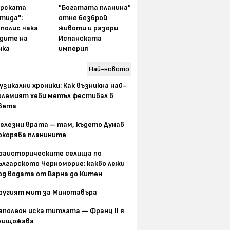
арската
"Богатата планина"
тида":
отне безброй
полис чака
животи и разори
одите на
Испанската
нка
империя
Най-новото
узикални хроники: Как възникна най-
олемият хеви метъл фестивал в
вета
елезни врата – там, където Дунав
окорява планините
раисторическите селища по
ългарското Черноморие: какво лежи
од водата от Варна до Китен
ругият мит за Минотавъра
аполеон иска титлата — Франц II я
нищожава