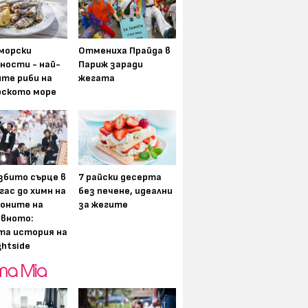
морски
Отмениха Прайда в
ности - най-
Париж заради
ите риби на
жегата
рското море
збито сърце в
7 райски десерта
гас до химн на
без печене, идеални
оните на
за жегите
вното:
та история на
ghtside