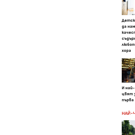
Детск
да на
качес
съдър
любоп
хора
И най
цвят з
първа 
НАЙ-