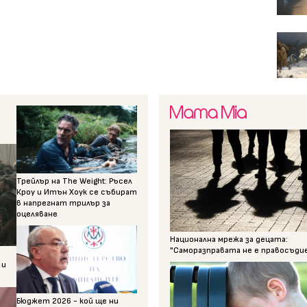
Трейлър на The Weight: Ръсел
Кроу и Итън Хоук се събират
в напрегнат трилър за
оцеляване
Национална мрежа за децата:
"Саморазправата не е правосъди
 и
Бюджет 2026 - кой ще ни