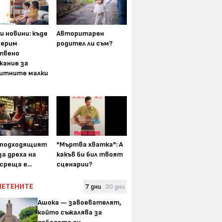
и новини: къде
Авторитарен
мерим
родител ли съм?
твено
жание за
итните малки
-подходящият
"Мъртва хватка": А
а дреха на
какъв би бил твоят
среща е...
сценарии?
ЧЕТЕНИТЕ
7 дни
30 дни
Ашока — завоевателят,
който съжалява за