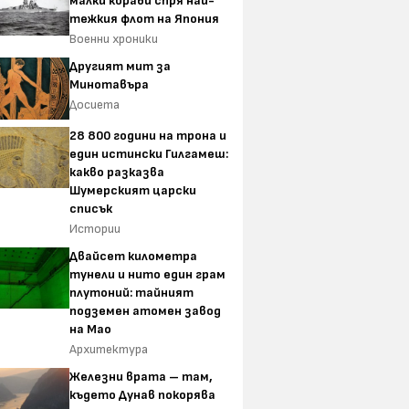
малки кораби спря най-
тежкия флот на Япония
Военни хроники
Другият мит за
Минотавъра
Досиета
28 800 години на трона и
един истински Гилгамеш:
какво разказва
Шумерският царски
списък
Истории
Двайсет километра
тунели и нито един грам
плутоний: тайният
подземен атомен завод
на Мао
Архитектура
Железни врата – там,
където Дунав покорява