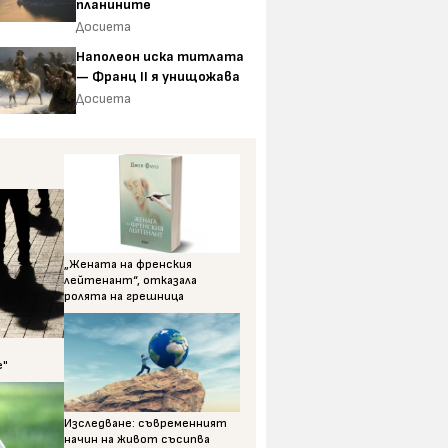
планините
Досиета
Наполеон иска титлата
— Франц II я унищожава
Досиета
„Жената на френския
лейтенант“, отказала
ролята на грешница
е"
Изследване: съвременният
начин на живот съсипва