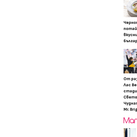
Черно
потай
вкусн
бълга
От ра
Лас Ве
стади
Свето
Чудна
Mr. Bri