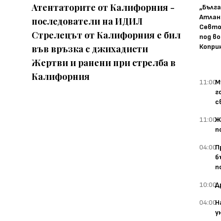
Атентаторите от Калифорния -
„Бълг
Атлан
последователи на ИДИЛ
Севто
Стрелецът от Калифорния е бил
под в
Копри
във връзка с джихадисти
Жертви и ранени при стрелба в
Калифорния
11:00
М
г
с
11:00
Ж
п
04:00
П
б
п
10:00
Д
04:00
Н
у