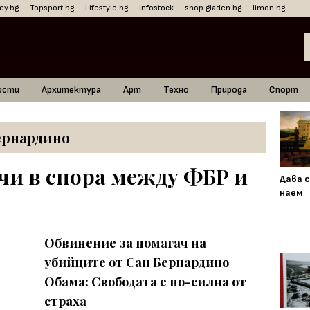
ey.bg
Topsport.bg
Lifestyle.bg
Infostock
shop.gladen.bg
limon.bg
ости
Архитектура
Арт
Техно
Природа
Спорт
ернардино
чи в спора между ФБР и
Дава с
наем
Обвинение за помагач на
убийците от Сан Бернардино
Обама: Свободата е по-силна от
страха