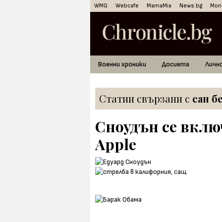
WMG
Webcafe
MamaMia
News.bg
Mon
Военни хроники
Досиета
Личн
Статии свързани с
сан б
Сноудън се вклю
Apple