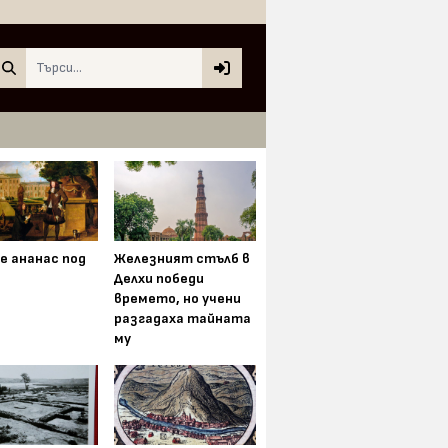
Search
е ананас под
Железният стълб в
Делхи победи
времето, но учени
разгадаха тайната
му