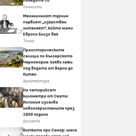
победата си
Личности
Механичният турчин:
първият „изкуствен
интелект“, който мами
Европа близо век
Техно
Праисторическите
селища по българското
Черноморие: какво лежи
под водата от Варна до
Китен
Архитектура
На четирийсет
километра от Сеута:
Испания изселва
новопокръстените през
1609 година
Досиета
Битката при Самар: шепа