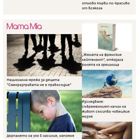
отново кърви по-красиво
от всякога
„Жената на френския
лейтенант“, отказала
ролята на грешница
Национална мрежа за децата:
"Саморазправата не е правосъдие"
Изследване:
съвременният начин на
живот съсипва човешкия
мозък
Дърпането на ухо Е насилие, напомня