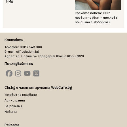
НМД
Колкото повече секс
правим правим - толкова
по-силна е любовта?
Контакти
Телефон: 0887 548 300
E-mail: office[at]chr.bg
Адрес: гр. София, ул. Фредерик Жолио Кюри №20
Последвайте ни
Chr.bg е част от групата WebCafe.bg
Условия за ползване
Лични данни
За реклама
Новини
Реклама