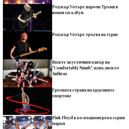
Роджър Уотърс нарочи Тръмп в
новия си албум
Роджър Уотърс тръгва на турне
Вижте акустичния кавър на
"Comfortably Numb", изпълнен от
Anthrax
Грозната страна на красивите
спортове
Pink Floyd в колекционерска серия
марки