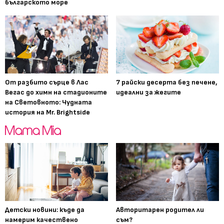
българското море
От разбито сърце в Лас
7 райски десерта без печене,
Вегас до химн на стадионите
идеални за жегите
на Световното: Чудната
история на Mr. Brightside
Детски новини: къде да
Авторитарен родител ли
намерим качествено
съм?