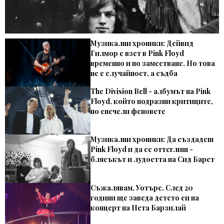
Музикални хроники: Дейвид
Гилмор е взет в Pink Floyd
временно и по заместване. Но това
не е случайност, а съдба
The Division Bell - албумът на Pink
Floyd, който подразни критиците,
но спечели феновете
Музикални хроники: Да създадеш
Pink Floyd и да се оттеглиш -
блясъкът и лудостта на Сид Барет
Съжалявам, Уотърс. След 20
години ще заведа детето си на
концерт на Нета Барзилай