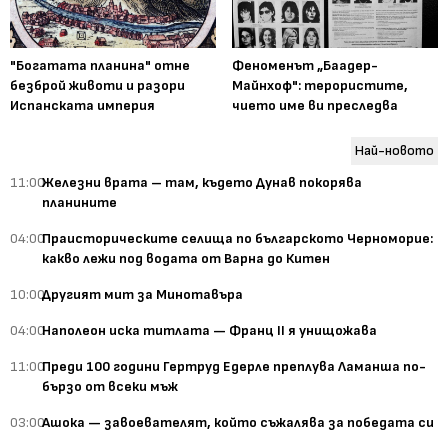
"Богатата планина" отне
Феноменът „Баадер-
безброй животи и разори
Майнхоф": терористите,
Испанската империя
чието име ви преследва
Най-новото
11:00
Железни врата – там, където Дунав покорява
планините
04:00
Праисторическите селища по българското Черноморие:
какво лежи под водата от Варна до Китен
10:00
Другият мит за Минотавъра
04:00
Наполеон иска титлата — Франц II я унищожава
11:00
Преди 100 години Гертруд Едерле преплува Ламанша по-
бързо от всеки мъж
03:00
Ашока — завоевателят, който съжалява за победата си