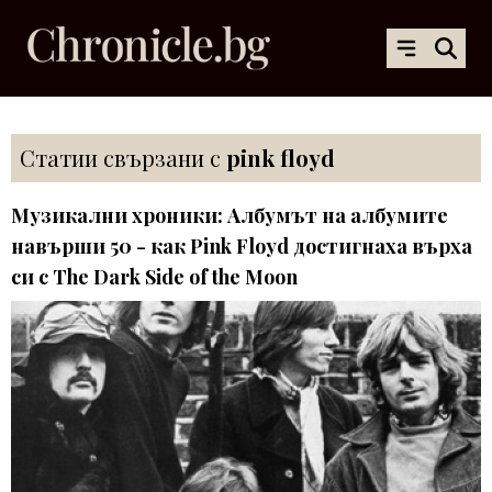
Статии свързани с
pink floyd
Музикални хроники: Албумът на албумите
навърши 50 - как Pink Floyd достигнаха върха
си с The Dark Side of the Moon