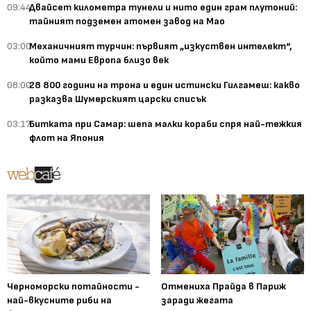
09:44
Двайсет километра тунели и нито един грам плутоний:
тайният подземен атомен завод на Мао
03:00
Механичният турчин: първият „изкуствен интелект“,
който мами Европа близо век
08:00
28 800 години на трона и един истински Гилгамеш: какво
разказва Шумерският царски списък
03:17
Битката при Самар: шепа малки кораби спря най-тежкия
флот на Япония
Черноморски потайности -
Отмениха Прайда в Париж
най-вкусните риби на
заради жегата