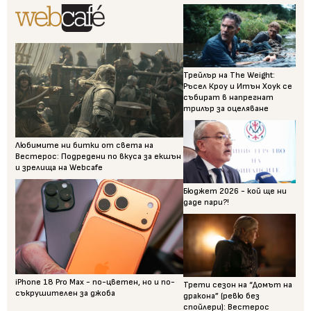
Трейлър на The Weight:
Ръсел Кроу и Итън Хоук се
събират в напрегнат
трилър за оцеляване
Любимите ни битки от света на
Вестерос: Подредени по вкуса за екшън
и зрелища на Webcafe
Бюджет 2026 - кой ще ни
даде пари?!
iPhone 18 Pro Max - по-цветен, но и по-
Трети сезон на “Домът на
съкрушителен за джоба
дракона” (ревю без
спойлери): Вестерос