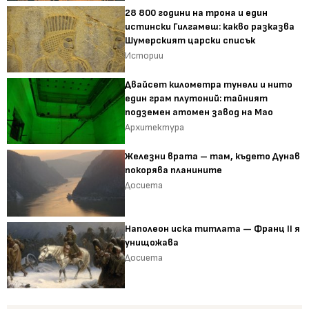
28 800 години на трона и един
истински Гилгамеш: какво разказва
Шумерският царски списък
Истории
Двайсет километра тунели и нито
един грам плутоний: тайният
подземен атомен завод на Мао
Архитектура
Железни врата – там, където Дунав
покорява планините
Досиета
Наполеон иска титлата — Франц II я
унищожава
Досиета