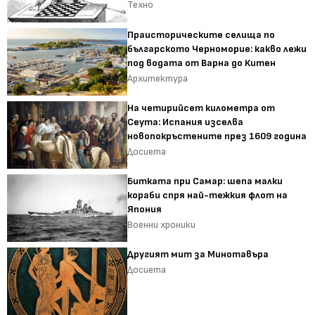
Техно
Праисторическите селища по
българското Черноморие: какво лежи
под водата от Варна до Китен
Архитектура
На четирийсет километра от
Сеута: Испания изселва
новопокръстените през 1609 година
Досиета
Битката при Самар: шепа малки
кораби спря най-тежкия флот на
Япония
Военни хроники
Другият мит за Минотавъра
Досиета