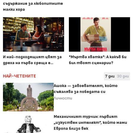
съдържание за любопитните
малки хора
И най-подходящият цвят за
"Мъртва хватка": А какъв би
дреха на първа среща е...
бил твоят сценарии?
НАЙ-ЧЕТЕНИТЕ
7 дни
30 дни
Ашока — завоевателят, който
съжалява за победата си
Личности
Механичният турчин: първият
„изкуствен интелект“, който мами
Европа близо век