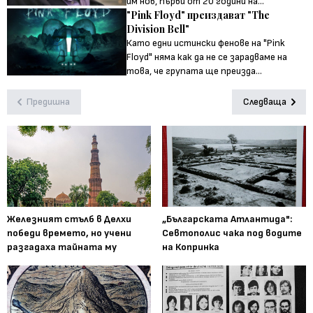
им нов, първи от 20 години на...
"Pink Floyd" преиздават "The
Division Bell"
Като едни истински фенове на "Pink
Floyd" няма как да не се зарадваме на
това, че групата ще преизда...
Предишна
Следваща
Железният стълб в Делхи
„Българската Атлантида":
победи времето, но учени
Севтополис чака под водите
разгадаха тайната му
на Копринка