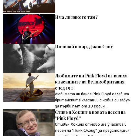
Има ли някого там?
Почивай в мир, Джон Сноу
Любимите ни Pink Floyd оглавиха
класациите на Великобритания
след 19 г.
Любимата ни банда Pink Floyd оглавиха
британските класации с новия си албум
за първи път от 19 годин...
Стивън Хокинг в новата песен на
"Pink Floyd''
Стивън Хокинг отново ще участва в
песен на "Пинк Флойд" за предстоящия