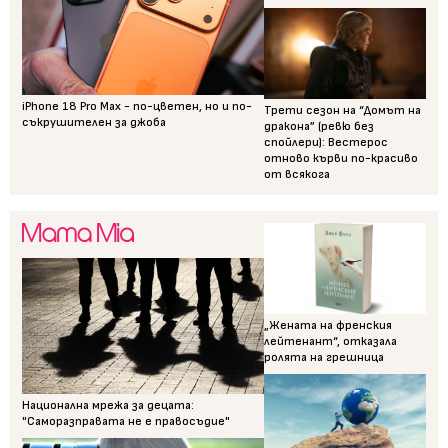
iPhone 18 Pro Max - по-цветен, но и по-
Трети сезон на “Домът на
съкрушителен за джоба
дракона” (ревю без
спойлери): Вестерос
отново кърви по-красиво
от всякога
„Жената на френския
лейтенант“, отказала
ролята на грешница
Национална мрежа за децата:
"Саморазправата не е правосъдие"