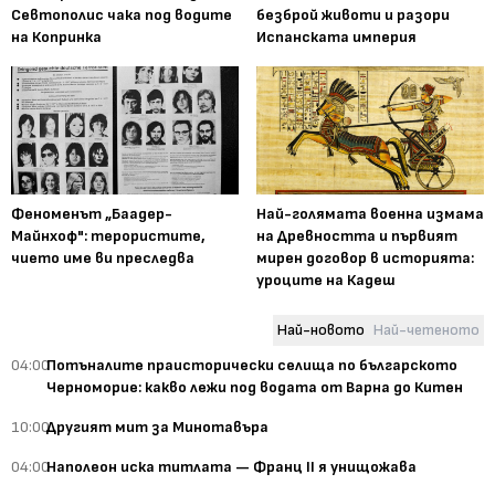
Севтополис чака под водите
безброй животи и разори
на Копринка
Испанската империя
Феноменът „Баадер-
Най-голямата военна измама
Майнхоф": терористите,
на Древността и първият
чието име ви преследва
мирен договор в историята:
уроците на Кадеш
Най-новото
Най-четеното
04:00
Потъналите праисторически селища по българското
Черноморие: какво лежи под водата от Варна до Китен
10:00
Другият мит за Минотавъра
04:00
Наполеон иска титлата — Франц II я унищожава