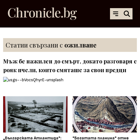
Статии свързани с
ожилване
Мъж бе нажилен до смърт, докато разговаря с
рояк пчели, които смяташе за свои предци
„Българската Атлантида":
"Богатата планина" отне