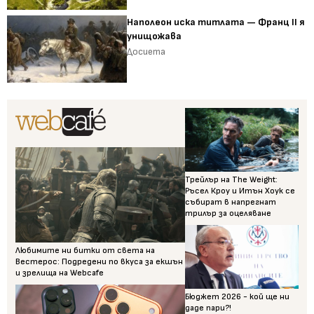
Наполеон иска титлата — Франц II я
унищожава
Досиета
Трейлър на The Weight:
Ръсел Кроу и Итън Хоук се
събират в напрегнат
трилър за оцеляване
Любимите ни битки от света на
Вестерос: Подредени по вкуса за екшън
и зрелища на Webcafe
Бюджет 2026 - кой ще ни
даде пари?!