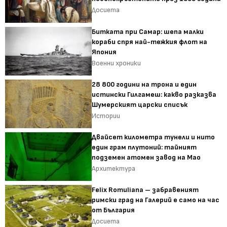
Досиета
Битката при Самар: шепа малки
кораби спря най-тежкия флот на
Япония
Военни хроники
28 800 години на трона и един
истински Гилгамеш: какво разказва
Шумерският царски списък
Истории
Двайсет километра тунели и нито
един грам плутоний: тайният
подземен атомен завод на Мао
Архитектура
Felix Romuliana – забравеният
римски град на Галерий е само на час
от България
Досиета