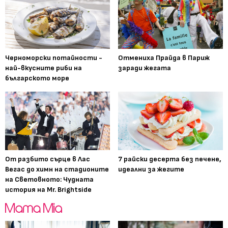
Черноморски потайности -
Отмениха Прайда в Париж
най-вкусните риби на
заради жегата
българското море
От разбито сърце в Лас
7 райски десерта без печене,
Вегас до химн на стадионите
идеални за жегите
на Световното: Чудната
история на Mr. Brightside