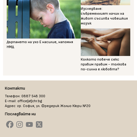
Изследване:
съвременният начин на
живот съсипва човешкия
мозък
Дърпането на ухо Е насилие, напомня
НМД
Колкото повече секс
правим правим - толкова
по-силна е любовта?
Контакти
Телефон: 0887 548 300
E-mail: office[at]chr.bg
Адрес: гр. София, ул. Фредерик Жолио Кюри №20
Последвайте ни