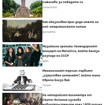
съжалява за победата си
Личности
Как обезглавен крал даде името на
най-американското питие
Досиета
Музикални хроники: Легендарният
концерт на Metallica, който беляза
разпада на СССР
Арт
Механичният турчин: първият
„изкуствен интелект“, който мами
Европа близо век
Техно
На четирийсет километра от
Сеута: Испания изселва
новопокръстените през 1609 година