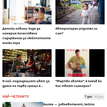
Детски новини: къде да
Авторитарен родител ли
намерим качествено
съм?
съдържание за любопитните
малки хора
И най-подходящият цвят за
"Мъртва хватка": А какъв би
дреха на първа среща е...
бил твоят сценарии?
НАЙ-ЧЕТЕНИТЕ
7 дни
30 дни
Ашока — завоевателят, който