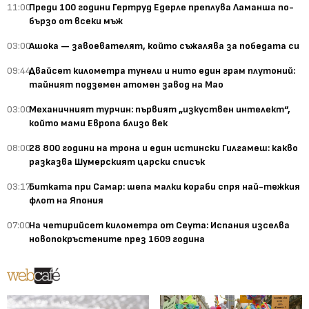
11:00
Преди 100 години Гертруд Едерле преплува Ламанша по-
бързо от всеки мъж
03:00
Ашока — завоевателят, който съжалява за победата си
09:44
Двайсет километра тунели и нито един грам плутоний:
тайният подземен атомен завод на Мао
03:00
Механичният турчин: първият „изкуствен интелект“,
който мами Европа близо век
08:00
28 800 години на трона и един истински Гилгамеш: какво
разказва Шумерският царски списък
03:17
Битката при Самар: шепа малки кораби спря най-тежкия
флот на Япония
07:00
На четирийсет километра от Сеута: Испания изселва
новопокръстените през 1609 година