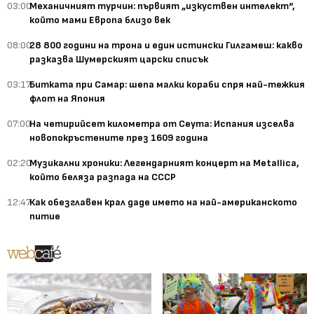
03:00
Механичният турчин: първият „изкуствен интелект“,
който мами Европа близо век
08:00
28 800 години на трона и един истински Гилгамеш: какво
разказва Шумерският царски списък
03:17
Битката при Самар: шепа малки кораби спря най-тежкия
флот на Япония
07:00
На четирийсет километра от Сеута: Испания изселва
новопокръстените през 1609 година
02:20
Музикални хроники: Легендарният концерт на Metallica,
който беляза разпада на СССР
12:47
Как обезглавен крал даде името на най-американското
питие