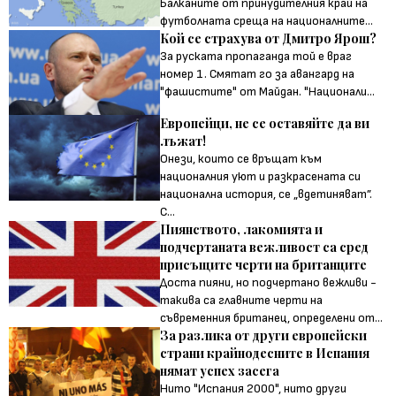
Балканите от принудителния край на
футболната среща на националните...
Кой се страхува от Дмитро Ярош?
За руската пропаганда той е враг
номер 1. Смятат го за авангард на
"фашистите" от Майдан. "Национали...
Европейци, не се оставяйте да ви
лъжат!
Онези, които се връщат към
националния уют и разкрасената си
национална история, се „вдетиняват”.
С...
Пиянството, лакомията и
подчертаната вежливост са сред
присъщите черти на британците
Доста пияни, но подчертано вежливи -
такива са главните черти на
съвременния британец, определени от...
За разлика от други европейски
страни крайнодесните в Испания
нямат успех засега
Нито "Испания 2000", нито други