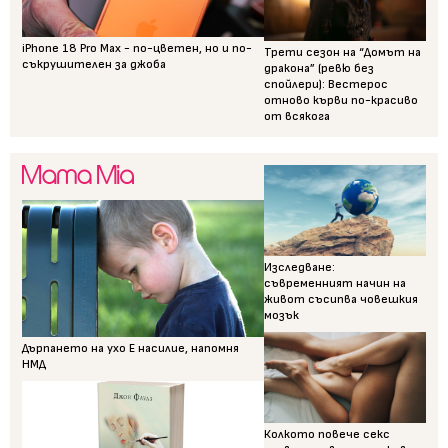
iPhone 18 Pro Max - по-цветен, но и по-
Трети сезон на “Домът на
съкрушителен за джоба
дракона” (ревю без
спойлери): Вестерос
отново кърви по-красиво
от всякога
Изследване:
съвременният начин на
живот съсипва човешкия
мозък
Дърпането на ухо Е насилие, напомня
НМД
Колкото повече секс