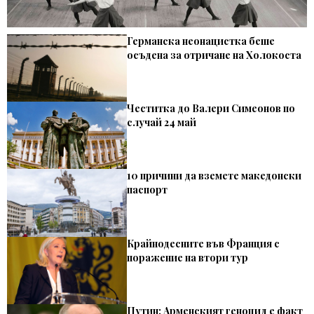
Германска неонацистка беше
осъдена за отричане на Холокоста
Честитка до Валери Симеонов по
случай ‪24 май‬
10 причини да вземете македонски
паспорт
Крайнодесните във Франция с
поражение на втори тур
Путин: Арменският геноцид е факт