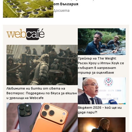
от България
Досиета
Трейлър на The Weight:
Ръсел Кроу и Итън Хоук се
събират в напрегнат
трилър за оцеляване
Любимите ни битки от света на
Вестерос: Подредени по вкуса за екшън
и зрелища на Webcafe
Бюджет 2026 - кой ще ни
даде пари?!