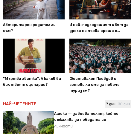
Авторитарен родител ли
И най-подходящият цвят за
съм?
дреха на първа среща е...
"Мъртва хватка": А какъв би
Фестивален Пловдив и
бил твоят сценарии?
готови ли сме за повече
туризъм?
НАЙ-ЧЕТЕНИТЕ
7 дни
30 дни
Ашока — завоевателят, който
съжалява за победата си
Личности