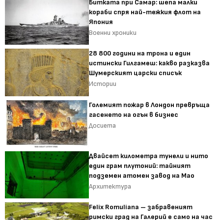
Битката при Самар: шепа малки
кораби спря най-тежкия флот на
Япония
Военни хроники
28 800 години на трона и един
истински Гилгамеш: какво разказва
Шумерският царски списък
Истории
Големият пожар в Лондон превръща
гасенето на огън в бизнес
Досиета
Двайсет километра тунели и нито
един грам плутоний: тайният
подземен атомен завод на Мао
Архитектура
Felix Romuliana – забравеният
римски град на Галерий е само на час