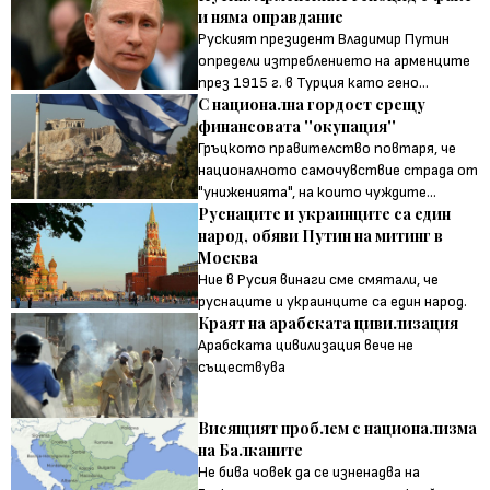
и няма оправдание
Руският президент Владимир Путин
определи изтреблението на арменците
през 1915 г. в Турция като гено...
С национална гордост срещу
финансовата ''окупация''
Гръцкото правителство повтаря, че
националното самочувствие страда от
"униженията", на които чуждите...
Руснаците и украинците са един
народ, обяви Путин на митинг в
Москва
Ние в Русия винаги сме смятали, че
руснаците и украинците са един народ.
Краят на арабската цивилизация
Арабската цивилизация вече не
съществува
Висящият проблем с национализма
на Балканите
Не бива човек да се изненадва на