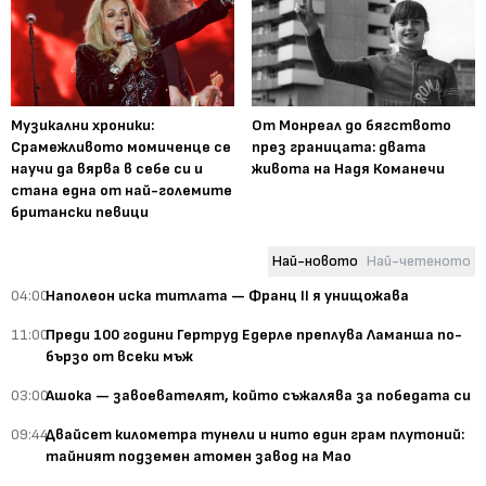
Музикални хроники:
От Монреал до бягството
Срамежливото момиченце се
през границата: двата
научи да вярва в себе си и
живота на Надя Команечи
стана една от най-големите
британски певици
Най-новото
Най-четеното
04:00
Наполеон иска титлата — Франц II я унищожава
11:00
Преди 100 години Гертруд Едерле преплува Ламанша по-
бързо от всеки мъж
03:00
Ашока — завоевателят, който съжалява за победата си
09:44
Двайсет километра тунели и нито един грам плутоний:
тайният подземен атомен завод на Мао