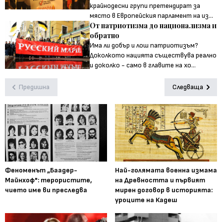
крайнодесни групи претендират за
място в Европейския парламент на из...
От патриотизма до национализма и
обратно
Има ли добър и лош патриотизъм?
Доколкото нацията съществува реално
и доколко - само в главите на хо...
Предишна
Следваща
Феноменът „Баадер-
Най-голямата военна измама
Майнхоф": терористите,
на Древността и първият
чието име ви преследва
мирен договор в историята:
уроците на Кадеш