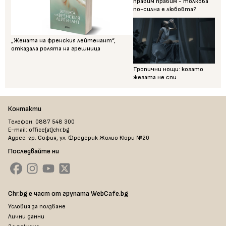
правим правим - толкова
по-силна е любовта?
„Жената на френския лейтенант“,
отказала ролята на грешница
Тропични нощи: когато
жегата не спи
Контакти
Телефон: 0887 548 300
E-mail: office[at]chr.bg
Адрес: гр. София, ул. Фредерик Жолио Кюри №20
Последвайте ни
Chr.bg е част от групата WebCafe.bg
Условия за ползване
Лични данни