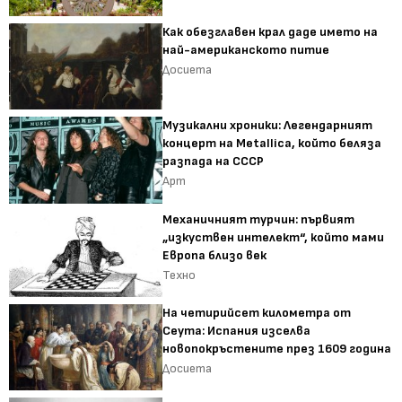
Как обезглавен крал даде името на
най-американското питие
Досиета
Музикални хроники: Легендарният
концерт на Metallica, който беляза
разпада на СССР
Арт
Механичният турчин: първият
„изкуствен интелект“, който мами
Европа близо век
Техно
На четирийсет километра от
Сеута: Испания изселва
новопокръстените през 1609 година
Досиета