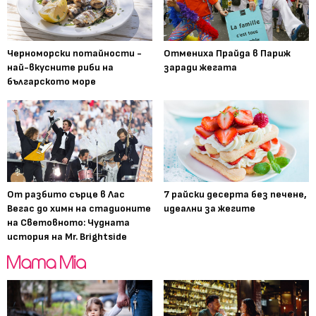
Черноморски потайности -
Отмениха Прайда в Париж
най-вкусните риби на
заради жегата
българското море
От разбито сърце в Лас
7 райски десерта без печене,
Вегас до химн на стадионите
идеални за жегите
на Световното: Чудната
история на Mr. Brightside