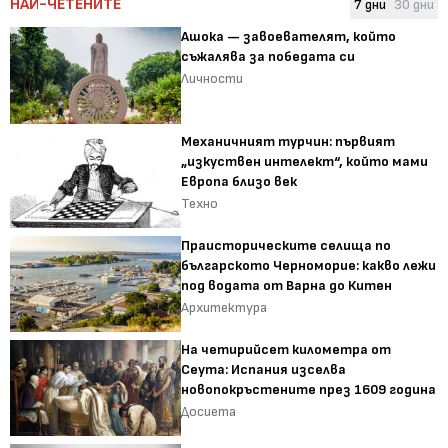
НАЙ-ЧЕТЕНИТЕ
7 дни
30 дни
Ашока — завоевателят, който
съжалява за победата си
Личности
Механичният турчин: първият
„изкуствен интелект“, който мами
Европа близо век
Техно
Праисторическите селища по
българското Черноморие: какво лежи
под водата от Варна до Китен
Архитектура
На четирийсет километра от
Сеута: Испания изселва
новопокръстените през 1609 година
Досиета