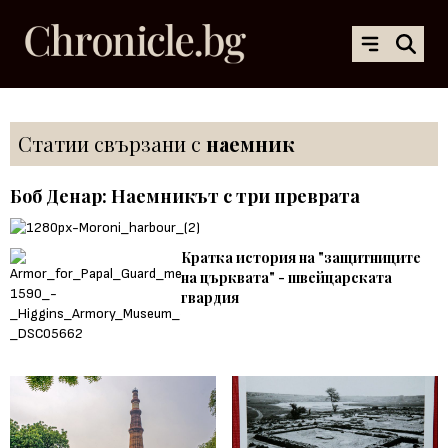
Статии свързани с
наемник
Боб Денар: Наемникът с три преврата
Кратка история на "защитниците
на църквата" - швейцарската
гвардия