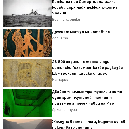
Битката при Самар: шепа малки
кораби спря най-тежкия флот на
Япония
Военни хроники
Другият мит за Минотавъра
Досиета
28 800 години на трона и един
истински Гилгамеш: какво разказва
Шумерският царски списък
Истории
Двайсет километра тунели и нито
един грам плутоний: тайният
подземен атомен завод на Мао
Архитектура
Железни врата – там, където Дунав
покорява планините