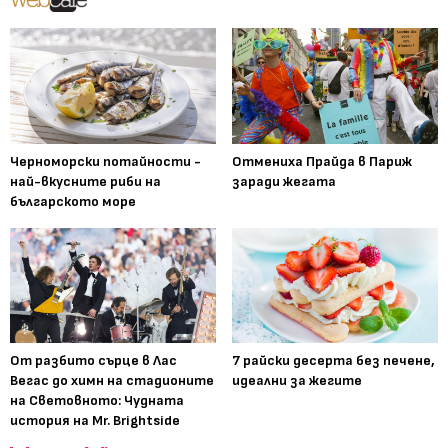
Черноморски потайности -
Отмениха Прайда в Париж
най-вкусните риби на
заради жегата
българското море
От разбито сърце в Лас
7 райски десерта без печене,
Вегас до химн на стадионите
идеални за жегите
на Световното: Чудната
история на Mr. Brightside