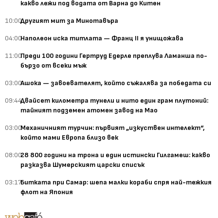
какво лежи под водата от Варна до Китен
10:00
Другият мит за Минотавъра
04:00
Наполеон иска титлата — Франц II я унищожава
11:00
Преди 100 години Гертруд Едерле преплува Ламанша по-
бързо от всеки мъж
03:00
Ашока — завоевателят, който съжалява за победата си
09:44
Двайсет километра тунели и нито един грам плутоний:
тайният подземен атомен завод на Мао
03:00
Механичният турчин: първият „изкуствен интелект“,
който мами Европа близо век
08:00
28 800 години на трона и един истински Гилгамеш: какво
разказва Шумерският царски списък
03:17
Битката при Самар: шепа малки кораби спря най-тежкия
флот на Япония