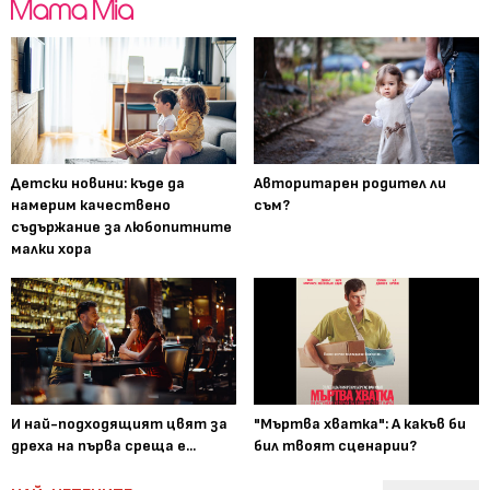
Детски новини: къде да
Авторитарен родител ли
намерим качествено
съм?
съдържание за любопитните
малки хора
И най-подходящият цвят за
"Мъртва хватка": А какъв би
дреха на първа среща е...
бил твоят сценарии?