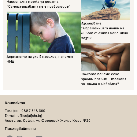
Национална мрежа за децата:
"Саморазправата не е правосъдие"
Изследване:
съвременният начин на
живот съсипва човешкия
мозък
Дърпането на ухо Е насилие, напомня
НМД
Колкото повече секс
правим правим - толкова
по-силна е любовта?
Контакти
Телефон: 0887 548 300
E-mail: office[at]chr.bg
Адрес: гр. София, ул. Фредерик Жолио Кюри №20
Последвайте ни