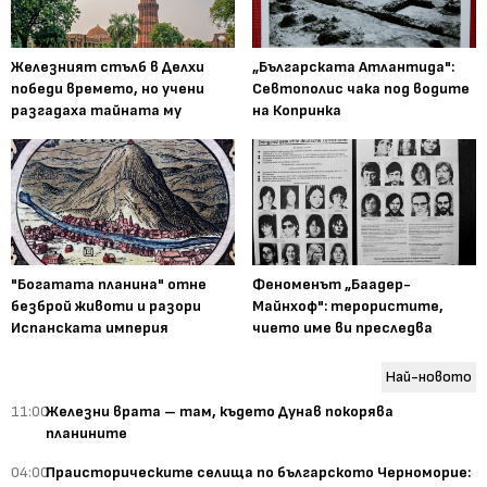
Железният стълб в Делхи
„Българската Атлантида":
победи времето, но учени
Севтополис чака под водите
разгадаха тайната му
на Копринка
"Богатата планина" отне
Феноменът „Баадер-
безброй животи и разори
Майнхоф": терористите,
Испанската империя
чието име ви преследва
Най-новото
11:00
Железни врата – там, където Дунав покорява
планините
04:00
Праисторическите селища по българското Черноморие: