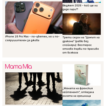
Бюджет 2026 - кой ще ни
даде пари?!
iPhone 18 Pro Max - по-цветен, но и по-
Трети сезон на “Домът на
съкрушителен за джоба
дракона” (ревю без
спойлери): Вестерос
отново кърви по-красиво
от всякога
„Жената на френския
лейтенант“, отказала
ролята на грешница