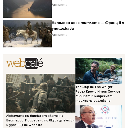
Досиета
Наполеон иска титлата — Франц II я
унищожава
Досиета
Трейлър на The Weight:
Ръсел Кроу и Итън Хоук се
събират в напрегнат
трилър за оцеляване
Любимите ни битки от света на
Вестерос: Подредени по вкуса за екшън
и зрелища на Webcafe