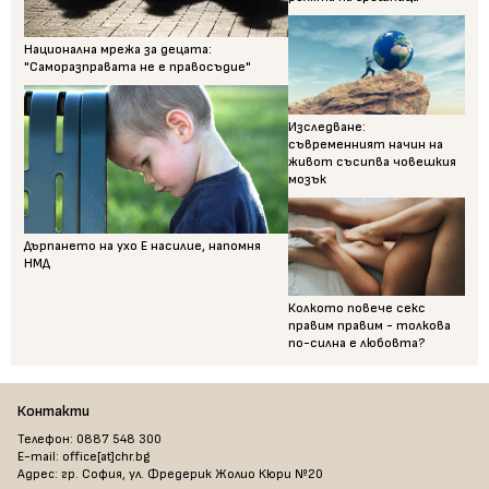
Национална мрежа за децата:
"Саморазправата не е правосъдие"
Изследване:
съвременният начин на
живот съсипва човешкия
мозък
Дърпането на ухо Е насилие, напомня
НМД
Колкото повече секс
правим правим - толкова
по-силна е любовта?
Контакти
Телефон: 0887 548 300
E-mail: office[at]chr.bg
Адрес: гр. София, ул. Фредерик Жолио Кюри №20