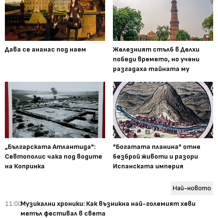
Дава се ананас под наем
Железният стълб в Делхи
победи времето, но учени
разгадаха тайната му
„Българската Атлантида":
"Богатата планина" отне
Севтополис чака под водите
безброй животи и разори
на Копринка
Испанската империя
Най-новото
11:00
Музикални хроники: Как възникна най-големият хеви
метъл фестивал в света