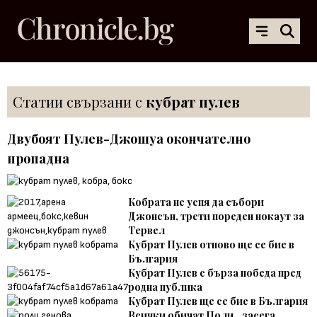
Статии свързани с
кубрат пулев
Двубоят Пулев-Джошуа окончателно
пропадна
Кобрата не успя да събори
Джонсън, трети пореден нокаут за
Тервел
Кубрат Пулев отново ще се бие в
България
Кубрат Пулев с бърза победа пред
родна публика
Кубрат Пулев ще се бие в България
Всички обичат Поли...засега