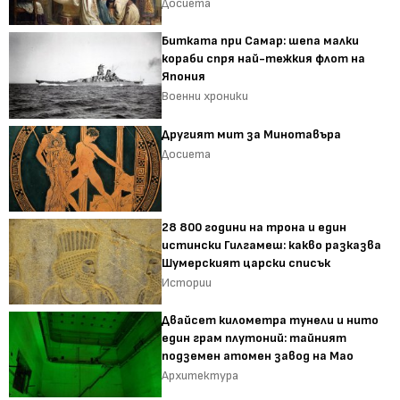
Досиета
Битката при Самар: шепа малки
кораби спря най-тежкия флот на
Япония
Военни хроники
Другият мит за Минотавъра
Досиета
28 800 години на трона и един
истински Гилгамеш: какво разказва
Шумерският царски списък
Истории
Двайсет километра тунели и нито
един грам плутоний: тайният
подземен атомен завод на Мао
Архитектура