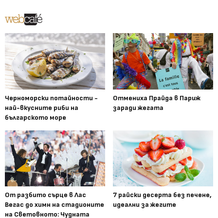
Черноморски потайности -
Отмениха Прайда в Париж
най-вкусните риби на
заради жегата
българското море
От разбито сърце в Лас
7 райски десерта без печене,
Вегас до химн на стадионите
идеални за жегите
на Световното: Чудната