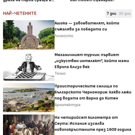
НАЙ-ЧЕТЕНИТЕ
7 дни
30 дни
Ашока — завоевателят, който
съжалява за победата си
Личности
Механичният турчин: първият
„изкуствен интелект“, който мами
Европа близо век
Техно
Праисторическите селища по
българското Черноморие: какво лежи
под водата от Варна до Китен
Архитектура
На четирийсет километра от
Сеута: Испания изселва
новопокръстените през 1609 година