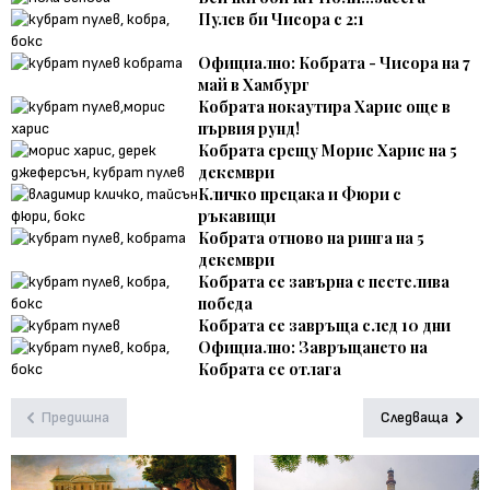
Пулев би Чисора с 2:1
Официално: Кобрата - Чисора на 7
май в Хамбург
Кобрата нокаутира Харис още в
първия рунд!
Кобрата срещу Морис Харис на 5
декември
Кличко прецака и Фюри с
ръкавици
Кобрата отново на ринга на 5
декември
Кобрата се завърна с пестелива
победа
Кобрата се завръща след 10 дни
Официално: Завръщането на
Кобрата се отлага
Предишна
Следваща