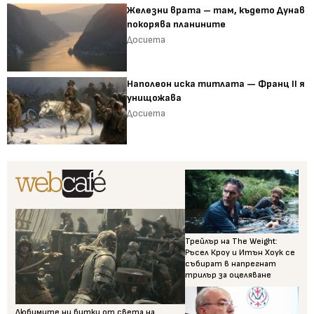
Железни врата – там, където Дунав
покорява планините
Досиета
Наполеон иска титлата — Франц II я
унищожава
Досиета
Трейлър на The Weight:
Ръсел Кроу и Итън Хоук се
събират в напрегнат
трилър за оцеляване
Любимите ни битки от света на