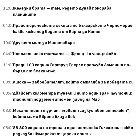
11:00
Железни врата – там, където Дунав покорява
планините
04:00
Праисторическите селища по българското Черноморие:
какво лежи под водата от Варна до Китен
10:00
Другият мит за Минотавъра
04:00
Наполеон иска титлата — Франц II я унищожава
11:00
Преди 100 години Гертруд Едерле преплува Ламанша по-
бързо от всеки мъж
03:00
Ашока — завоевателят, който съжалява за победата си
09:44
Двайсет километра тунели и нито един грам плутоний:
тайният подземен атомен завод на Мао
03:00
Механичният турчин: първият „изкуствен интелект“,
който мами Европа близо век
08:00
28 800 години на трона и един истински Гилгамеш: какво
разказва Шумерският царски списък