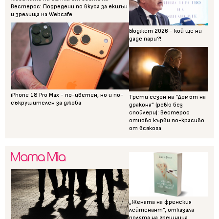
Вестерос: Подредени по вкуса за екшън
и зрелища на Webcafe
Бюджет 2026 - кой ще ни
даде пари?!
iPhone 18 Pro Max - по-цветен, но и по-
Трети сезон на “Домът на
съкрушителен за джоба
дракона” (ревю без
спойлери): Вестерос
отново кърви по-красиво
от всякога
„Жената на френския
лейтенант“, отказала
ролята на грешница