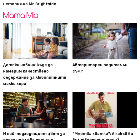
история на Mr. Brightside
Детски новини: къде да
Авторитарен родител ли
намерим качествено
съм?
съдържание за любопитните
малки хора
И най-подходящият цвят за
"Мъртва хватка": А какъв би
дреха на първа среща е...
бил твоят сценарии?