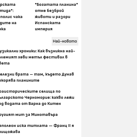
арската
"Богатата планина"
тида":
отне безброй
полис чака
животи и разори
одите на
Испанската
нка
империя
Най-новото
узикални хроники: Как възникна най-
олемият хеви метъл фестивал в
вета
елезни врата – там, където Дунав
окорява планините
раисторическите селища по
ългарското Черноморие: какво лежи
од водата от Варна до Китен
ругият мит за Минотавъра
аполеон иска титлата — Франц II я
нищожава