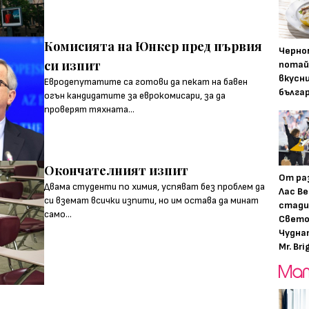
Комисията на Юнкер пред първия
Черно
си изпит
потай
вкусн
Евродепутатите са готови да пекат на бавен
бълга
огън кандидатите за еврокомисари, за да
проверят тяхната...
Окончателният изпит
От ра
Двама студенти по химия, успяват без проблем да
Лас Ве
си вземат всички изпити, но им остава да минат
стади
само...
Свето
Чудна
Mr. Bri