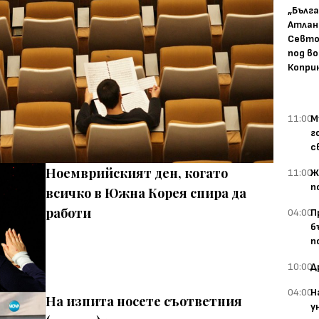
„Бълг
Атлан
Севто
под в
Копри
11:00
М
г
с
Ноемврийският ден, когато
11:00
Ж
п
всичко в Южна Корея спира да
работи
04:00
П
б
п
10:00
Д
04:00
Н
На изпита носете съответния
у