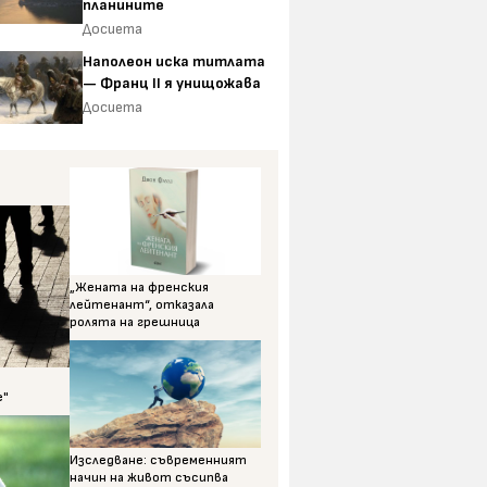
планините
Досиета
Наполеон иска титлата
— Франц II я унищожава
Досиета
„Жената на френския
лейтенант“, отказала
ролята на грешница
е"
Изследване: съвременният
начин на живот съсипва