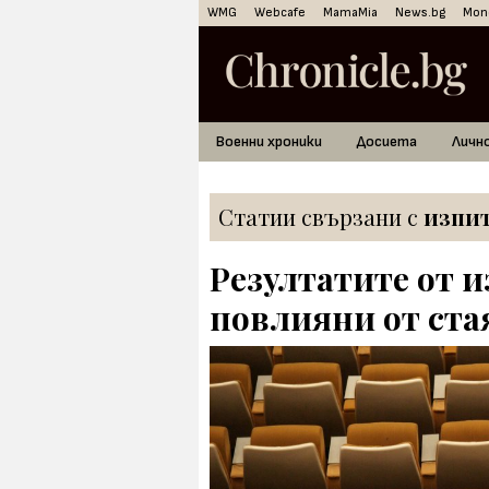
WMG
Webcafe
MamaMia
News.bg
Mon
Военни хроники
Досиета
Личн
Статии свързани с
изпи
Резултатите от и
повлияни от стая