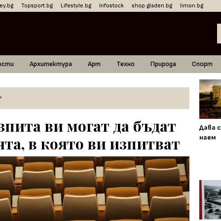
ey.bg
Topsport.bg
Lifestyle.bg
Infostock
shop.gladen.bg
limon.bg
ости
Архитектура
Арт
Техно
Природа
Спорт
т
зпита ви могат да бъдат
Дава с
наем
та, в която ви изпитват