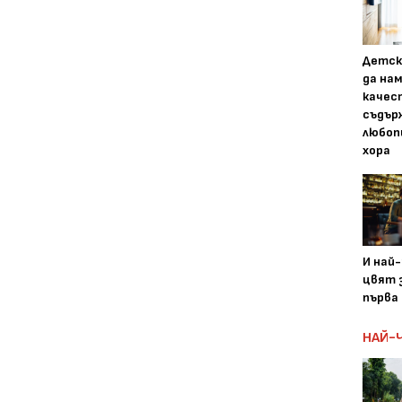
Детск
да на
качес
съдър
любоп
хора
И най
цвят з
първа 
НАЙ-