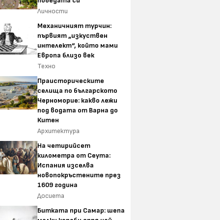
победата си
Личности
Механичният турчин:
първият „изкуствен
интелект“, който мами
Европа близо век
Техно
Праисторическите
селища по българското
Черноморие: какво лежи
под водата от Варна до
Китен
Архитектура
На четирийсет
километра от Сеута:
Испания изселва
новопокръстените през
1609 година
Досиета
Битката при Самар: шепа