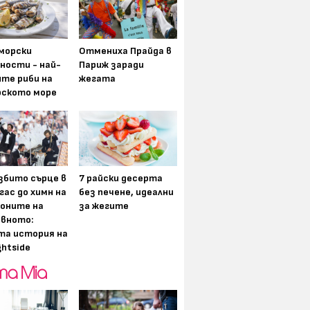
морски
Отмениха Прайда в
ности - най-
Париж заради
ите риби на
жегата
рското море
збито сърце в
7 райски десерта
гас до химн на
без печене, идеални
оните на
за жегите
вното:
та история на
ghtside