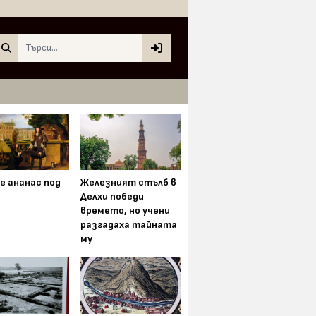
Search
е ананас под
Железният стълб в
Делхи победи
времето, но учени
разгадаха тайната
му