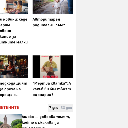
и новини: къде
Авторитарен
мерим
родител ли съм?
твено
жание за
итните малки
-подходящият
"Мъртва хватка": А
а дреха на
какъв би бил твоят
среща е...
сценарии?
ЧЕТЕНИТЕ
7 дни
30 дни
Ашока — завоевателят,
който съжалява за