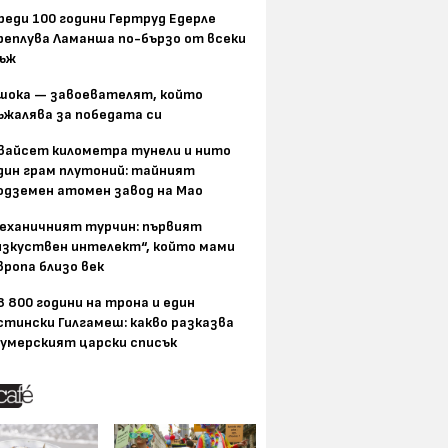
реди 100 години Гертруд Едерле
реплува Ламанша по-бързо от всеки
ъж
шока — завоевателят, който
ъжалява за победата си
вайсет километра тунели и нито
дин грам плутоний: тайният
одземен атомен завод на Мао
еханичният турчин: първият
изкуствен интелект“, който мами
вропа близо век
8 800 години на трона и един
стински Гилгамеш: какво разказва
умерският царски списък