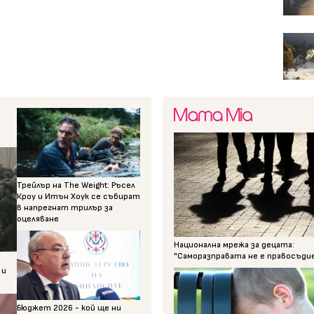
Трейлър на The Weight: Ръсел
Кроу и Итън Хоук се събират
в напрегнат трилър за
оцеляване
Национална мрежа за децата:
"Саморазправата не е правосъди
 и
Бюджет 2026 - кой ще ни