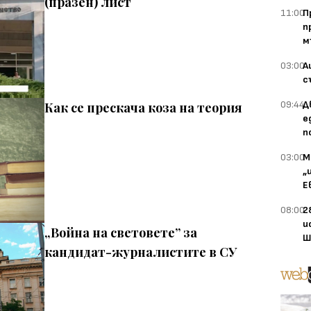
(празен) лист
11:00
П
п
м
03:00
А
с
09:44
Д
Как се прескача коза на теория
е
п
03:00
М
„
Е
08:00
2
и
„Война на световете” за
Ш
кандидат-журналистите в СУ