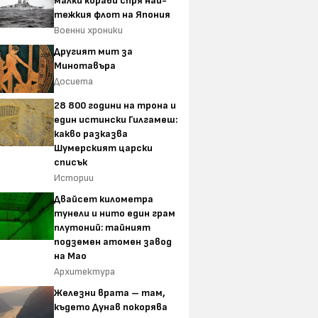
малки кораби спря най-
тежкия флот на Япония
Военни хроники
Другият мит за
Минотавъра
Досиета
28 800 години на трона и
един истински Гилгамеш:
какво разказва
Шумерският царски
списък
Истории
Двайсет километра
тунели и нито един грам
плутоний: тайният
подземен атомен завод
на Мао
Архитектура
Железни врата – там,
където Дунав покорява