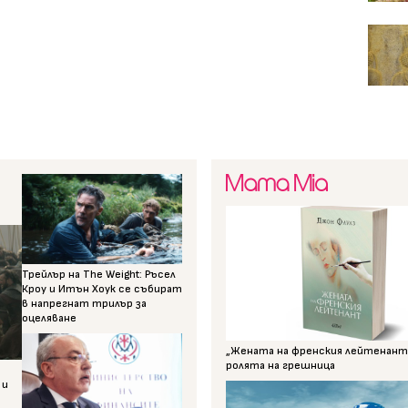
Трейлър на The Weight: Ръсел
Кроу и Итън Хоук се събират
в напрегнат трилър за
оцеляване
„Жената на френския лейтенант“
ролята на грешница
 и