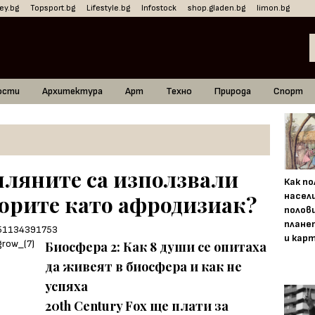
ey.bg
Topsport.bg
Lifestyle.bg
Infostock
shop.gladen.bg
limon.bg
ости
Архитектура
Арт
Техно
Природа
Спорт
ляните са използвали
Как п
насел
торите като афродизиак?
полов
плане
и кар
Биосфера 2: Как 8 души се опитаха
да живеят в биосфера и как не
успяха
20th Century Fox ще плати за