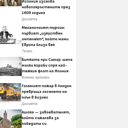
Испания изселва
новопокръстените през
1609 година
Досиета
Механичният турчин:
първият „изкуствен
интелект“, който мами
Европа близо век
Техно
Битката при Самар: шепа
малки кораби спря най-
тежкия флот на Япония
Военни хроники
Големият пожар в Лондон
превръща гасенето на
огън в бизнес
Досиета
Ашока — завоевателят,
който съжалява за
победата си