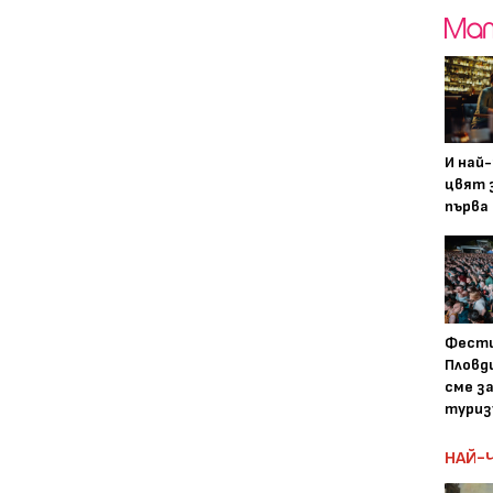
И най
цвят з
първа 
Фести
Пловди
сме з
туриз
НАЙ-