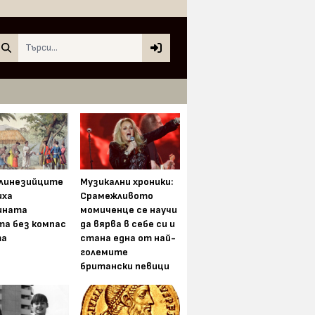
Search
олинезийците
Музикални хроники:
иха
Срамежливото
ината
момиченце се научи
та без компас
да вярва в себе си и
та
стана една от най-
големите
британски певици