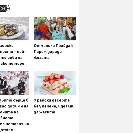
морски
Отмениха Прайда в
ности - най-
Париж заради
ите риби на
жегата
рското море
збито сърце в
7 райски десерта
гас до химн на
без печене, идеални
оните на
за жегите
вното:
та история на
ghtside