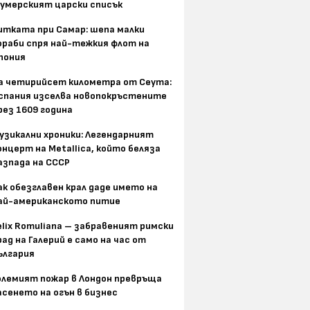
умерският царски списък
итката при Самар: шепа малки
ораби спря най-тежкия флот на
пония
а четирийсет километра от Сеута:
спания изселва новопокръстените
рез 1609 година
узикални хроники: Легендарният
онцерт на Metallica, който беляза
азпада на СССР
ак обезглавен крал даде името на
ай-американското питие
elix Romuliana – забравеният римски
рад на Галерий е само на час от
ългария
олемият пожар в Лондон превръща
асенето на огън в бизнес