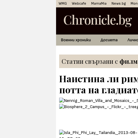
WMG
Webcafe
MamaMia
News.bg
Mon
Военни хроники
Досиета
Личн
Статии свързани с
филм
Наистина ли рим
потта на гладиа