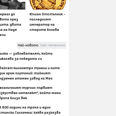
нреал до
Юлиан Отстъпник -
вото през
последният
цата: двата
император на
а на Надя
старите богове
ечи
Най-новото
Най-четеното
шока — завоевателят, който
ъжалява за победата си
вайсет километра тунели и нито
дин грам плутоний: тайният
одземен атомен завод на Мао
еханичният турчин: първият
изкуствен интелект“, който мами
вропа близо век
8 800 години на трона и един
стински Гилгамеш: какво разказва