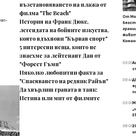
възстановяването на плажа от
филма "The Beach"
От Мо
История на Франк Дюкс,
бягст
грани
легендата на бойните изкуства,
живот
която вдъхнови "Кървав спорт"
Коман
5 интересни неща, които не
знаехме за лейтенант Дан от
03:00
А
"Форест Гъмп"
с
Няколко любопитни факта за
09:44
Д
"Спасяването на редник Райън"
е
Да хвърлиш граната в танк:
п
Истина или мит от филмите
03:00
М
„
Е
08:00
2
и