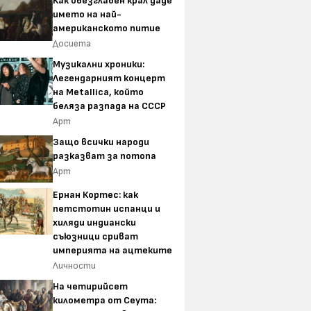
Как обезглавен крал даде
името на най-
американското питие
Досиета
Музикални хроники:
Легендарният концерт
на Metallica, който
беляза разпада на СССР
Арт
Защо всички народи
разказват за потопа
Арт
Ернан Кортес: как
петстотин испанци и
хиляди индиански
съюзници сриват
империята на ацтеките
Личности
На четирийсет
километра от Сеута: