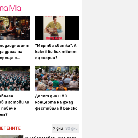
-подходящият
"Мъртва хватка": А
а дреха на
какъв би бил твоят
среща е...
сценарии?
вален
Десет дни и 83
в и готови ли
концерта на джаз
а повече
фестивала в Банско
ъм?
ЧЕТЕНИТЕ
7 дни
30 дни