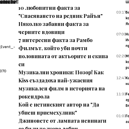
Ш
10 любопитни факта за
03:17
Б
"Спасяването на редник Райън"
к
Няколко забавни факта за
Я
черните вдовици
07:00
Н
7 интересни факта за Рамбо
И
п
Филмът, който уби почти
половината от актьорите и екипа
02:20
М
к
си
р
Музикални хроники: Позор! Как
12:47
К
Kiss създадоха най-ужасния
н
музикален филм в историята на
11:33
F
рокендрола
г
Кой е истинският автор на "Да
Б
убиеш присмехулник"
01:03
Г
Джиновете от лампата невинаги
г
са били толкова добри