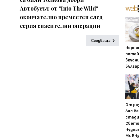
Автобусът от "Into The Wild"
окончателно преместен след
серия спасителни операции
Следваща
Черно
потай
вкусн
бълга
От ра
Лас Ве
стади
Свето
Чудна
Mr. Bri