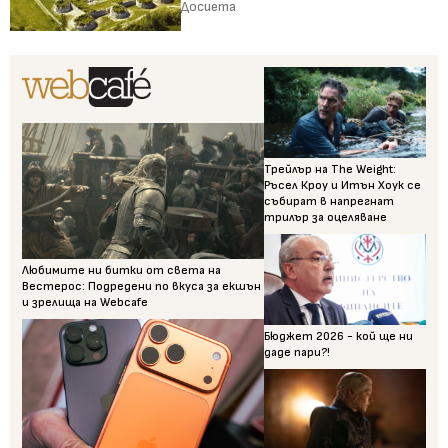
Досиета
Трейлър на The Weight:
Ръсел Кроу и Итън Хоук се
събират в напрегнат
трилър за оцеляване
Любимите ни битки от света на
Вестерос: Подредени по вкуса за екшън
и зрелища на Webcafe
Бюджет 2026 - кой ще ни
даде пари?!