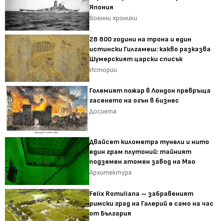
Япония
Военни хроники
28 800 години на трона и един
истински Гилгамеш: какво разказва
Шумерският царски списък
Истории
Големият пожар в Лондон превръща
гасенето на огън в бизнес
Досиета
Двайсет километра тунели и нито
един грам плутоний: тайният
подземен атомен завод на Мао
Архитектура
Felix Romuliana – забравеният
римски град на Галерий е само на час
от България