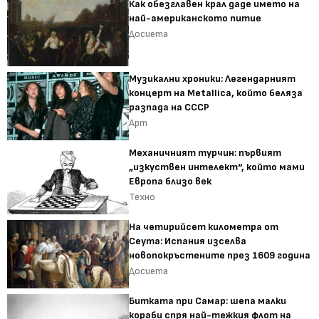
Как обезглавен крал даде името на
най-американското питие
Досиета
Музикални хроники: Легендарният
концерт на Metallica, който беляза
разпада на СССР
Арт
Механичният турчин: първият
„изкуствен интелект“, който мами
Европа близо век
Техно
На четирийсет километра от
Сеута: Испания изселва
новопокръстените през 1609 година
Досиета
Битката при Самар: шепа малки
кораби спря най-тежкия флот на