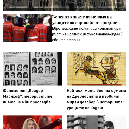
Зеленото знаме на исляма на
улиците на европейски градове
Европейските политици констатират
ръст на ислямския фундаментализъм в
своите страни
Феноменът „Баадер-
Най-голямата военна измама
Майнхоф": терористите,
на Древността и първият
чието име ви преследва
мирен договор в историята:
уроците на Кадеш