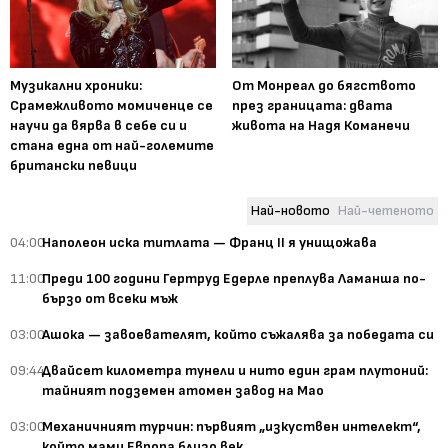
Музикални хроники:
От Монреал до бягството
Срамежливото момиченце се
през границата: двата
научи да вярва в себе си и
живота на Надя Команечи
стана една от най-големите
британски певици
Най-новото
Най-четеното
04:00
Наполеон иска титлата — Франц II я унищожава
11:00
Преди 100 години Гертруд Едерле преплува Ламанша по-
бързо от всеки мъж
03:00
Ашока — завоевателят, който съжалява за победата си
09:44
Двайсет километра тунели и нито един грам плутоний:
тайният подземен атомен завод на Мао
03:00
Механичният турчин: първият „изкуствен интелект“,
който мами Европа близо век