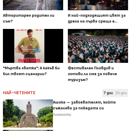
Авторитарен родител ли
И най-подходящият цвят за
съм?
дреха на първа среща е...
"Мъртва хватка": А какъв би
Фестивален Пловдив и
бил твоят сценарии?
готови ли сме за повече
туризъм?
НАЙ-ЧЕТЕНИТЕ
7 дни
30 дни
Ашока — завоевателят, който
съжалява за победата си
Личности