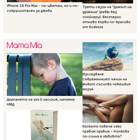
iPhone 18 Pro Max - по-цветен, но и по-
Трети сезон на “Домът на
съкрушителен за джоба
дракона” (ревю без
спойлери): Вестерос
отново кърви по-красиво
от всякога
Изследване:
съвременният начин на
живот съсипва човешкия
мозък
Дърпането на ухо Е насилие, напомня
НМД
Колкото повече секс
правим правим - толкова
по-силна е любовта?