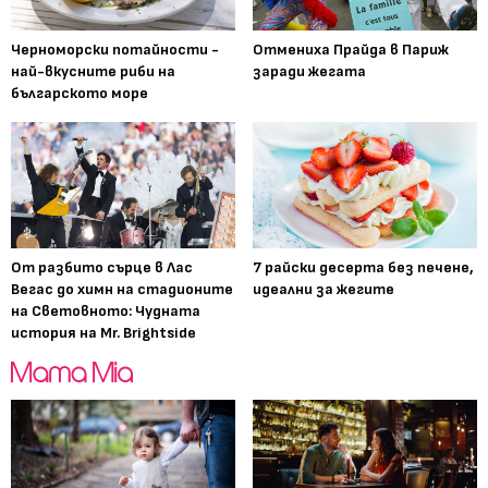
Черноморски потайности -
Отмениха Прайда в Париж
най-вкусните риби на
заради жегата
българското море
От разбито сърце в Лас
7 райски десерта без печене,
Вегас до химн на стадионите
идеални за жегите
на Световното: Чудната
история на Mr. Brightside