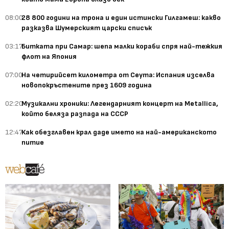
08:00
28 800 години на трона и един истински Гилгамеш: какво
разказва Шумерският царски списък
03:17
Битката при Самар: шепа малки кораби спря най-тежкия
флот на Япония
07:00
На четирийсет километра от Сеута: Испания изселва
новопокръстените през 1609 година
02:20
Музикални хроники: Легендарният концерт на Metallica,
който беляза разпада на СССР
12:47
Как обезглавен крал даде името на най-американското
питие