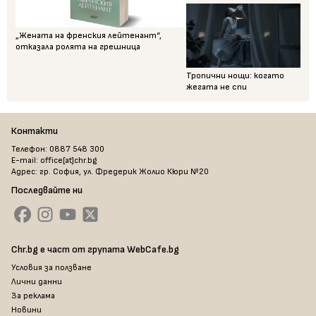
„Жената на френския лейтенант“,
отказала ролята на грешница
Тропични нощи: когато
жегата не спи
Контакти
Телефон: 0887 548 300
E-mail: office[at]chr.bg
Адрес: гр. София, ул. Фредерик Жолио Кюри №20
Последвайте ни
Chr.bg е част от групата WebCafe.bg
Условия за ползване
Лични данни
За реклама
Новини