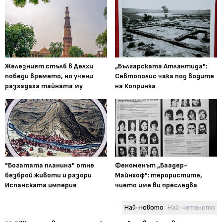
Железният стълб в Делхи
„Българската Атлантида":
победи времето, но учени
Севтополис чака под водите
разгадаха тайната му
на Копринка
"Богатата планина" отне
Феноменът „Баадер-
безброй животи и разори
Майнхоф": терористите,
Испанската империя
чието име ви преследва
Най-новото
Най-четеното