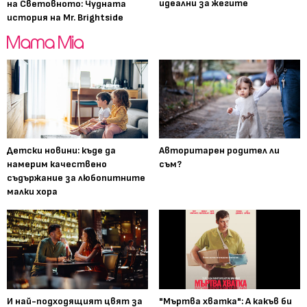
идеални за жегите
на Световното: Чудната
история на Mr. Brightside
Детски новини: къде да
Авторитарен родител ли
намерим качествено
съм?
съдържание за любопитните
малки хора
И най-подходящият цвят за
"Мъртва хватка": А какъв би