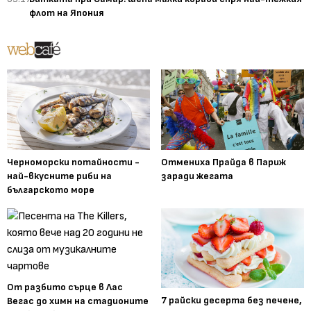
флот на Япония
Черноморски потайности -
Отмениха Прайда в Париж
най-вкусните риби на
заради жегата
българското море
От разбито сърце в Лас
7 райски десерта без печене,
Вегас до химн на стадионите