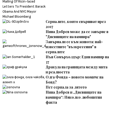
Сериалите, които свършват през
2017
Нина Добрев може да се завърне в
"Дневниците на вампира"
Завърнали се към живота: най-
известните "възкресения" в
сериалите
Иън Сомърхолдър: Един вампир на
37
Дракула на границата между мита
и реалността
Олга Фонда – новото момиче на
Бонд?
Пет сериала за лятото
Нина Добрев и „Дневниците на
вампира“: Няколко любопитни
факта