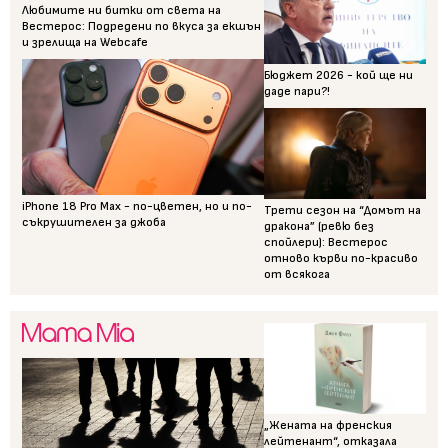
Любимите ни битки от света на
Вестерос: Подредени по вкуса за екшън
и зрелища на Webcafe
Бюджет 2026 - кой ще ни
даде пари?!
iPhone 18 Pro Max - по-цветен, но и по-
Трети сезон на “Домът на
съкрушителен за джоба
дракона” (ревю без
спойлери): Вестерос
отново кърви по-красиво
от всякога
„Жената на френския
лейтенант“, отказала