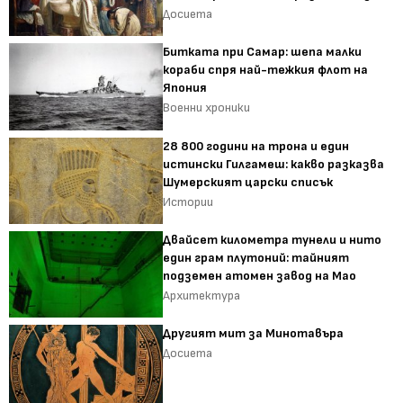
Досиета
Битката при Самар: шепа малки
кораби спря най-тежкия флот на
Япония
Военни хроники
28 800 години на трона и един
истински Гилгамеш: какво разказва
Шумерският царски списък
Истории
Двайсет километра тунели и нито
един грам плутоний: тайният
подземен атомен завод на Мао
Архитектура
Другият мит за Минотавъра
Досиета