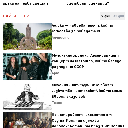
дреха на първа среща е...
бил твоят сценарии?
НАЙ-ЧЕТЕНИТЕ
7 дни
30 дни
Ашока — завоевателят, който
съжалява за победата си
Личности
Музикални хроники: Легендарният
концерт на Metallica, който беляза
разпада на СССР
Арт
Механичният турчин: първият
„изкуствен интелект“, който мами
Европа близо век
Техно
На четирийсет километра от
Сеута: Испания изселва
новопокръстените през 1609 година