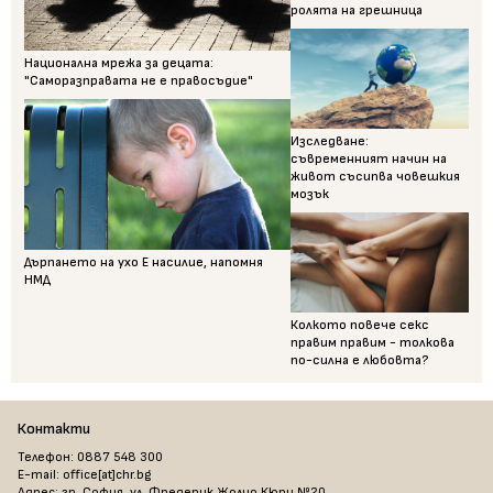
ролята на грешница
Национална мрежа за децата:
"Саморазправата не е правосъдие"
Изследване:
съвременният начин на
живот съсипва човешкия
мозък
Дърпането на ухо Е насилие, напомня
НМД
Колкото повече секс
правим правим - толкова
по-силна е любовта?
Контакти
Телефон: 0887 548 300
E-mail: office[at]chr.bg
Адрес: гр. София, ул. Фредерик Жолио Кюри №20