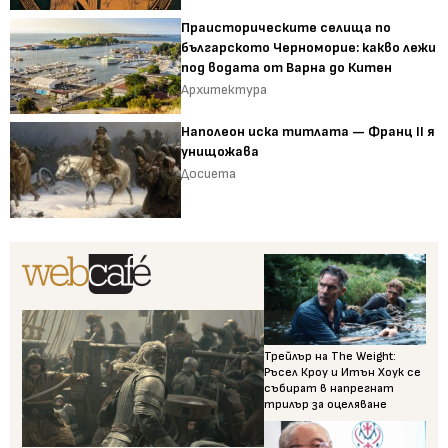
Праисторическите селища по
българското Черноморие: какво лежи
под водата от Варна до Китен
Архитектура
Наполеон иска титлата — Франц II я
унищожава
Досиета
Трейлър на The Weight:
Ръсел Кроу и Итън Хоук се
събират в напрегнат
трилър за оцеляване