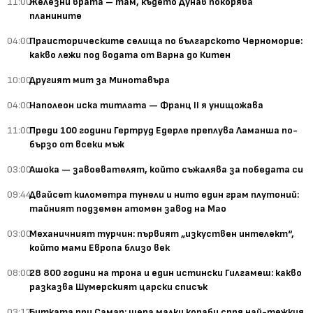
11:00
Железни врата – там, където Дунав покорява
планините
04:00
Праисторическите селища по българското Черноморие:
какво лежи под водата от Варна до Китен
10:00
Другият мит за Минотавъра
04:00
Наполеон иска титлата — Франц II я унищожава
11:00
Преди 100 години Гертруд Едерле преплува Ламанша по-
бързо от всеки мъж
03:00
Ашока — завоевателят, който съжалява за победата си
09:44
Двайсет километра тунели и нито един грам плутоний:
тайният подземен атомен завод на Мао
03:00
Механичният турчин: първият „изкуствен интелект“,
който мами Европа близо век
08:00
28 800 години на трона и един истински Гилгамеш: какво
разказва Шумерският царски списък
03:17
Битката при Самар: шепа малки кораби спря най-тежкия