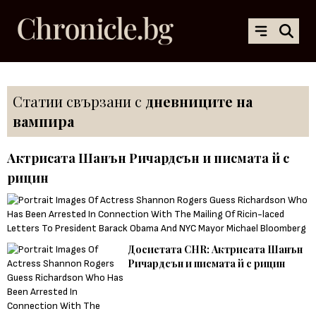
Статии свързани с
дневниците на
вампира
Актрисата Шанън Ричардсън и писмата й с
рицин
Досиетата CHR: Актрисата Шанън
Ричардсън и писмата й с рицин