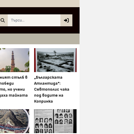
Search
ният стълб в
„Българската
 победи
Атлантида":
то, но учени
Севтополис чака
даха тайната
под водите на
Копринка