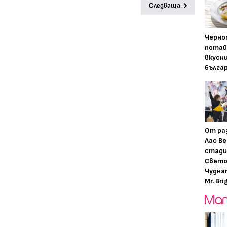
Следваща
Черно
потай
вкусн
бълга
От ра
Лас Ве
стади
Свето
Чудна
Mr. Bri