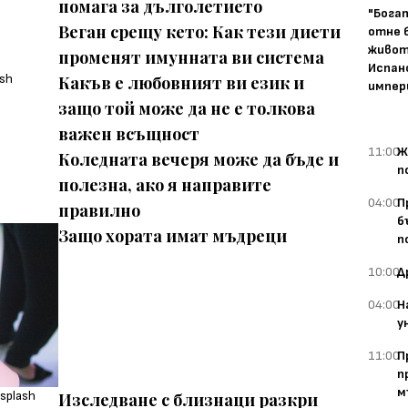
помага за дълголетието
"Бога
Веган срещу кето: Как тези диети
отне 
живот
променят имунната ви система
Испан
Какъв е любовният ви език и
импер
защо той може да не е толкова
важен всъщност
11:00
Ж
Коледната вечеря може да бъде и
п
полезна, ако я направите
04:00
П
правилно
б
Защо хората имат мъдреци
п
10:00
Д
04:00
Н
у
11:00
П
п
м
Изследване с близнаци разкри