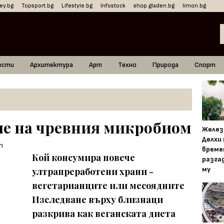
ey.bg
Topsport.bg
Lifestyle.bg
Infostock
shop.gladen.bg
limon.bg
ости
Архитектура
Арт
Техно
Природа
Спорт
яе на чревния микробиом
Желез
Делхи
време
Кой консумира повече
разга
му
ултрапреработени храни -
вегетарианците или месоядните
Изследване върху близнаци
разкрива как веганската диета