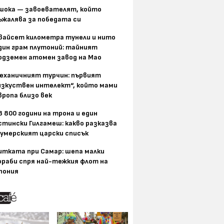
шока — завоевателят, който
ъжалява за победата си
вайсет километра тунели и нито
дин грам плутоний: тайният
одземен атомен завод на Мао
еханичният турчин: първият
изкуствен интелект“, който мами
вропа близо век
8 800 години на трона и един
стински Гилгамеш: какво разказва
умерският царски списък
итката при Самар: шепа малки
ораби спря най-тежкия флот на
пония