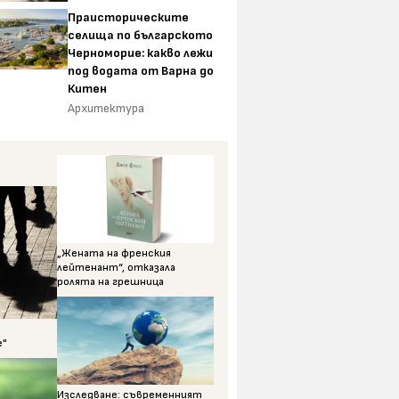
Праисторическите
селища по българското
Черноморие: какво лежи
под водата от Варна до
Китен
Архитектура
„Жената на френския
лейтенант“, отказала
ролята на грешница
е"
Изследване: съвременният