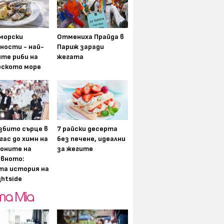
морски
Отмениха Прайда в
ности - най-
Париж заради
ите риби на
жегата
рското море
збито сърце в
7 райски десерта
гас до химн на
без печене, идеални
оните на
за жегите
вното:
та история на
ghtside