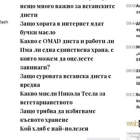
нещо много важно за веганските
03:00
А
с
диети
Защо хората в интернет ядат
09:44
Д
е
бучки масло
п
Какво е OMAD диета и работи ли
03:00
М
Има ли една единствена храна, с
„
която можем да оцелеете
Е
завинаги?
08:00
2
Защо суровата веганска диета е
и
Ш
вредна
Какво мисли Никола Тесла за
03:17
Б
к
вегетарианството
Я
Защо трябва да избягваме
късното хранене
Кой хляб е най-полезен