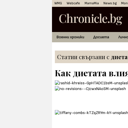
WMG
Webcafe
MamaMia
News.bg
Mon
Военни хроники
Досиета
Личн
Статии свързани с
диета
Как диетата вли