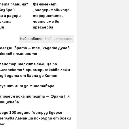
тата планина"
Феноменът
безброй
„Баадер-Майнхоф":
и и разори
терористите,
ската
чието име ви
ия
преследва
Най-новото
Най-четеното
елезни врата – там, където Дунав
окорява планините
раисторическите селища по
ългарското Черноморие: какво лежи
од водата от Варна до Китен
ругият мит за Минотавъра
аполеон иска титлата — Франц II я
нищожава
реди 100 години Гертруд Едерле
реплува Ламанша по-бързо от всеки
ъж