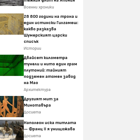
тежкия флот на Япония
Военни хроники
28 800 години на трона и
един истински Гилгамеш:
какво разказва
Шумерският царски
списък
Истории
Двайсет километра
тунели и нито един грам
плутоний: тайният
подземен атомен завод
на Мао
Архитектура
Другият мит за
Минотавъра
Досиета
Наполеон иска титлата
— Франц II я унищожава
Досиета