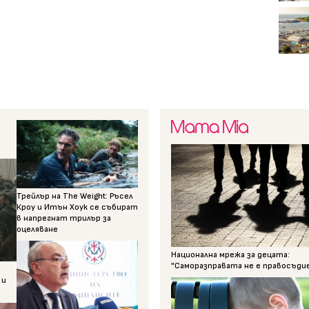
Трейлър на The Weight: Ръсел
Кроу и Итън Хоук се събират
в напрегнат трилър за
оцеляване
Национална мрежа за децата:
"Саморазправата не е правосъди
 и