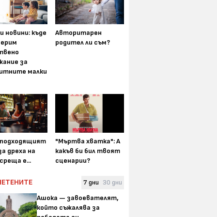
и новини: къде
Авторитарен
мерим
родител ли съм?
твено
жание за
итните малки
-подходящият
"Мъртва хватка": А
а дреха на
какъв би бил твоят
среща е...
сценарии?
ЧЕТЕНИТЕ
7 дни
30 дни
Ашока — завоевателят,
който съжалява за