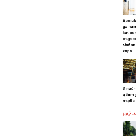
Детск
да на
качес
съдър
любоп
хора
И най
цвят з
първа 
НАЙ-