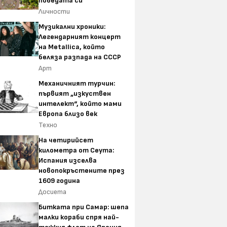
победата си
Личности
Музикални хроники:
Легендарният концерт
на Metallica, който
беляза разпада на СССР
Арт
Механичният турчин:
първият „изкуствен
интелект“, който мами
Европа близо век
Техно
На четирийсет
километра от Сеута:
Испания изселва
новопокръстените през
1609 година
Досиета
Битката при Самар: шепа
малки кораби спря най-