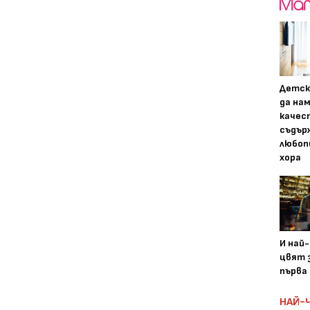
Детск
да на
качес
съдър
любоп
хора
И най
цвят з
първа 
НАЙ-