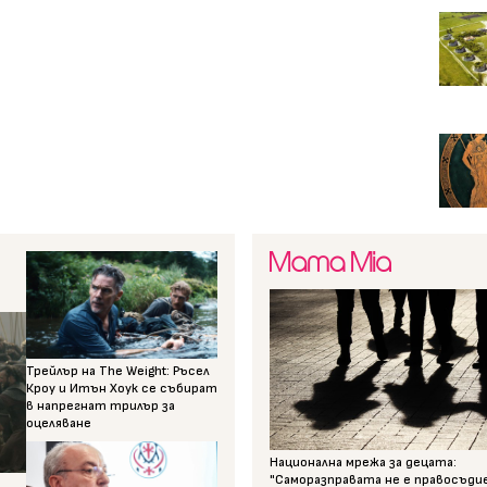
Трейлър на The Weight: Ръсел
Кроу и Итън Хоук се събират
в напрегнат трилър за
оцеляване
Национална мрежа за децата:
"Саморазправата не е правосъди