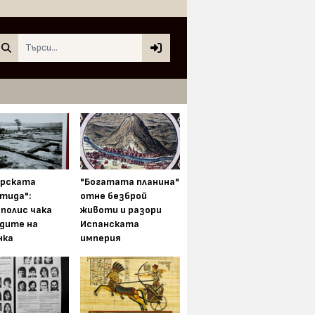
Search
арската
"Богатата планина"
тида":
отне безброй
полис чака
животи и разори
одите на
Испанската
нка
империя