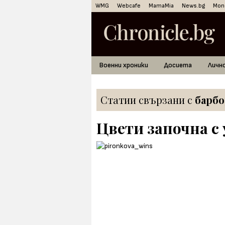
WMG
Webcafe
MamaMia
News.bg
Mon
Военни хроники
Досиета
Личн
Статии свързани с
барбо
Цвети започна с 