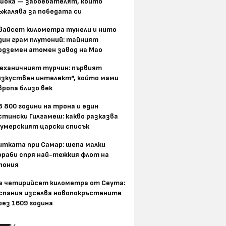
шока — завоевателят, който
ъжалява за победата си
вайсет километра тунели и нито
дин грам плутоний: тайният
одземен атомен завод на Мао
еханичният турчин: първият
изкуствен интелект“, който мами
вропа близо век
8 800 години на трона и един
стински Гилгамеш: какво разказва
умерският царски списък
итката при Самар: шепа малки
ораби спря най-тежкия флот на
пония
а четирийсет километра от Сеута:
спания изселва новопокръстените
рез 1609 година