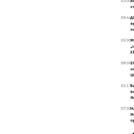
03:00
А
с
09:44
Д
е
п
03:00
М
„
Е
08:00
2
и
Ш
03:17
Б
к
Я
07:00
Н
И
п