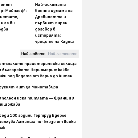
менът
Най-голямата
ер-Майнхоф":
военна измама на
истите,
Древността и
 име ви
първият мирен
едва
договор в
историята:
уроците на Кадеш
Най-новото
Най-четеното
отъналите праисторически селища
о българското Черноморие: какво
ежи под водата от Варна до Китен
ругият мит за Минотавъра
аполеон иска титлата — Франц II я
нищожава
реди 100 години Гертруд Едерле
реплува Ламанша по-бързо от всеки
ъж