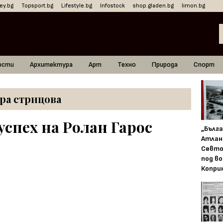
ey.bg
Topsport.bg
Lifestyle.bg
Infostock
shop.gladen.bg
limon.bg
ости
Архитектура
Арт
Техно
Природа
Спорт
ра стрицова
успех на Ролан Гарос
„Бълг
Атлан
Севто
под в
Копри