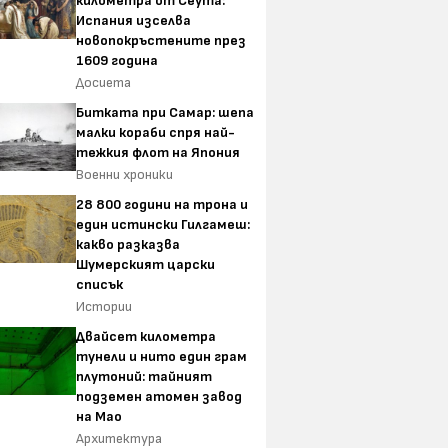
километра от Сеута:
Испания изселва
новопокръстените през
1609 година
Досиета
Битката при Самар: шепа
малки кораби спря най-
тежкия флот на Япония
Военни хроники
28 800 години на трона и
един истински Гилгамеш:
какво разказва
Шумерският царски
списък
Истории
Двайсет километра
тунели и нито един грам
плутоний: тайният
подземен атомен завод
на Мао
Архитектура