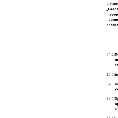
Фено
„Баад
терор
чието
пресл
04:00
П
п
л
10:00
Д
04:00
Н
у
11:00
П
п
м