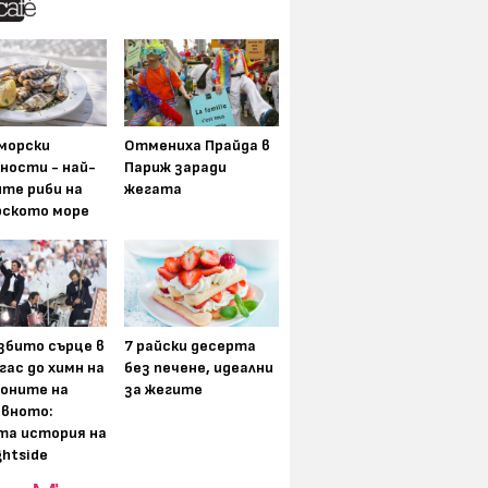
морски
Отмениха Прайда в
ности - най-
Париж заради
ите риби на
жегата
рското море
збито сърце в
7 райски десерта
гас до химн на
без печене, идеални
оните на
за жегите
вното:
та история на
ghtside