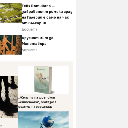
Felix Romuliana –
забравеният римски град
на Галерий е само на час
от България
Досиета
Другият мит за
Минотавъра
Досиета
„Жената на френския
лейтенант“, отказала
ролята на грешница
е"