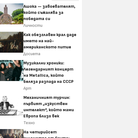
Ашока — завоевателят,
който съжалява за
победата си
Личности
Как обезглавен крал даде
името на най-
американското питие
Досиета
Музикални хроники:
Легендарният концерт
на Metallica, който
беляза разпада на СССР
Арт
Механичният турчин:
първият „изкуствен
интелект“, който мами
Европа близо век
Техно
На четирийсет