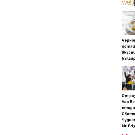
Черно
потай
вкусн
бълга
От ра
Лас Ве
стади
Свето
Чудна
Mr. Bri