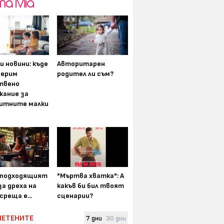
и новини: къде
Авторитарен
мерим
родител ли съм?
твено
жание за
итните малки
-подходящият
"Мъртва хватка": А
а дреха на
какъв би бил твоят
среща е...
сценарии?
ЧЕТЕНИТЕ
7 дни
30 дни