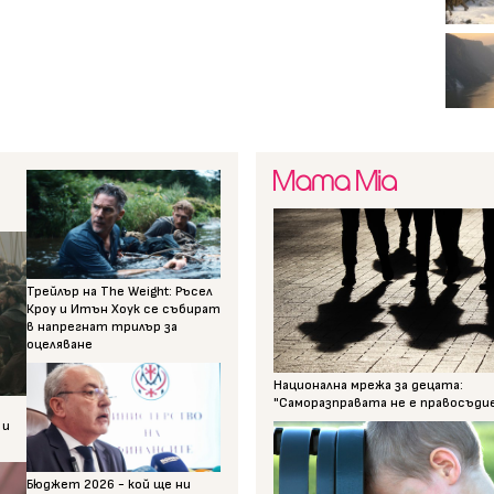
Трейлър на The Weight: Ръсел
Кроу и Итън Хоук се събират
в напрегнат трилър за
оцеляване
Национална мрежа за децата:
"Саморазправата не е правосъди
 и
Бюджет 2026 - кой ще ни