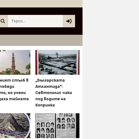
Search
ният стълб в
„Българската
 победи
Атлантида":
то, но учени
Севтополис чака
даха тайната
под водите на
Копринка