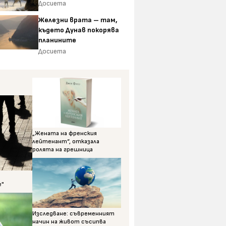
Досиета
Железни врата – там,
където Дунав покорява
планините
Досиета
„Жената на френския
лейтенант“, отказала
ролята на грешница
е"
Изследване: съвременният
начин на живот съсипва