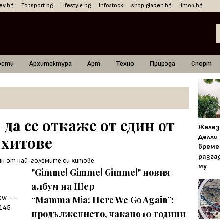
ey.bg
Topsport.bg
Lifestyle.bg
Infostock
shop.gladen.bg
limon.bg
ости
Архитектура
Арт
Техно
Природа
Спорт
да се откаже от един от
Желез
Делхи
 хитове
време
разга
му
"Gimme! Gimme! Gimme!" новия
албум на Шер
“Mamma Mia: Here We Go Again”:
продължението, чакано 10 години