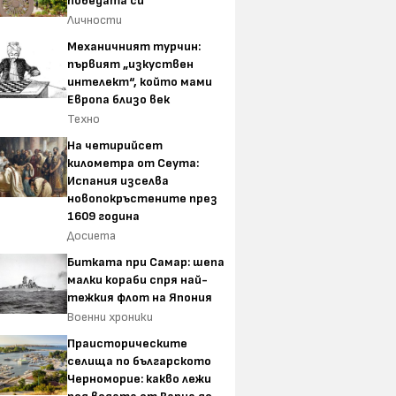
победата си
Личности
Механичният турчин:
първият „изкуствен
интелект“, който мами
Европа близо век
Техно
На четирийсет
километра от Сеута:
Испания изселва
новопокръстените през
1609 година
Досиета
Битката при Самар: шепа
малки кораби спря най-
тежкия флот на Япония
Военни хроники
Праисторическите
селища по българското
Черноморие: какво лежи