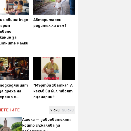
и новини: къде
Авторитарен
мерим
родител ли съм?
твено
жание за
итните малки
-подходящият
"Мъртва хватка": А
а дреха на
какъв би бил твоят
среща е...
сценарии?
ЧЕТЕНИТЕ
7 дни
30 дни
Ашока — завоевателят,
който съжалява за