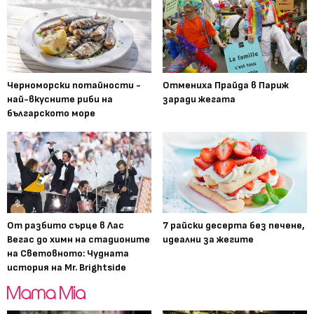
Черноморски потайности -
Отмениха Прайда в Париж
най-вкусните риби на
заради жегата
българското море
От разбито сърце в Лас
7 райски десерта без печене,
Вегас до химн на стадионите
идеални за жегите
на Световното: Чудната
история на Mr. Brightside