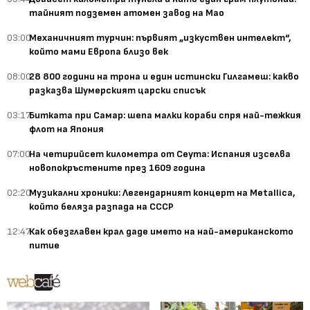
тайният подземен атомен завод на Мао
03:00
Механичният турчин: първият „изкуствен интелект“,
който мами Европа близо век
08:00
28 800 години на трона и един истински Гилгамеш: какво
разказва Шумерският царски списък
03:17
Битката при Самар: шепа малки кораби спря най-тежкия
флот на Япония
07:00
На четирийсет километра от Сеута: Испания изселва
новопокръстените през 1609 година
02:20
Музикални хроники: Легендарният концерт на Metallica,
който беляза разпада на СССР
12:47
Как обезглавен крал даде името на най-американското
питие