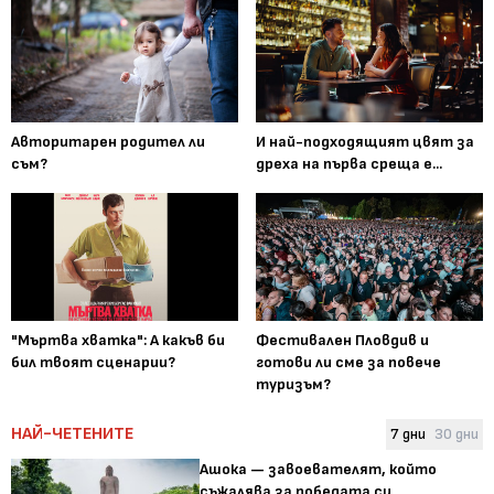
Авторитарен родител ли
И най-подходящият цвят за
съм?
дреха на първа среща е...
"Мъртва хватка": А какъв би
Фестивален Пловдив и
бил твоят сценарии?
готови ли сме за повече
туризъм?
НАЙ-ЧЕТЕНИТЕ
7 дни
30 дни
Ашока — завоевателят, който
съжалява за победата си