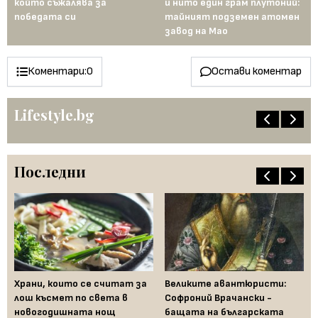
а
който съжалява за
и нито един грам плутоний:
пъ
победата си
тайният подземен атомен
ин
завод на Мао
Ев
Коментари:
0
Остави коментар
Lifestyle.bg
Последни
Храни, които се считат за
Великите авантюристи:
Ев
 за
лош късмет по света в
Софроний Врачански -
Ти
новогодишната нощ
бащата на българската
съ