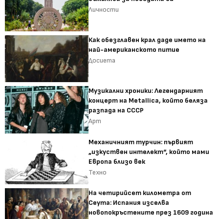
Личности
Как обезглавен крал даде името на
най-американското питие
Досиета
Музикални хроники: Легендарният
концерт на Metallica, който беляза
разпада на СССР
Арт
Механичният турчин: първият
„изкуствен интелект“, който мами
Европа близо век
Техно
На четирийсет километра от
Сеута: Испания изселва
новопокръстените през 1609 година