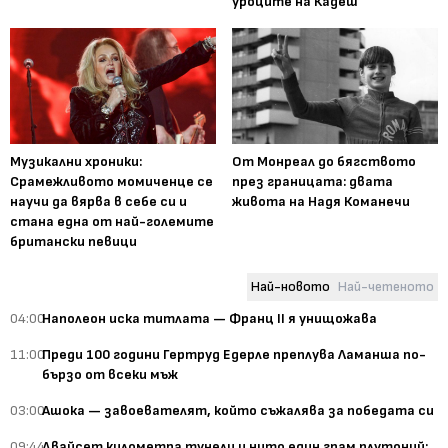
уроците на Кадеш
Музикални хроники:
От Монреал до бягството
Срамежливото момиченце се
през границата: двата
научи да вярва в себе си и
живота на Надя Команечи
стана една от най-големите
британски певици
Най-новото
Най-четеното
04:00
Наполеон иска титлата — Франц II я унищожава
11:00
Преди 100 години Гертруд Едерле преплува Ламанша по-
бързо от всеки мъж
03:00
Ашока — завоевателят, който съжалява за победата си
09:44
Двайсет километра тунели и нито един грам плутоний: