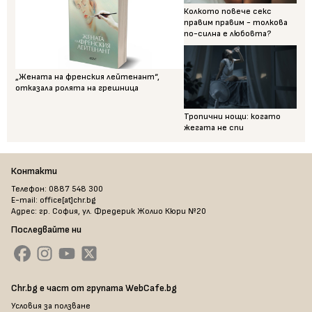
Колкото повече секс
правим правим - толкова
по-силна е любовта?
„Жената на френския лейтенант“,
отказала ролята на грешница
Тропични нощи: когато
жегата не спи
Контакти
Телефон: 0887 548 300
E-mail: office[at]chr.bg
Адрес: гр. София, ул. Фредерик Жолио Кюри №20
Последвайте ни
Chr.bg е част от групата WebCafe.bg
Условия за ползване