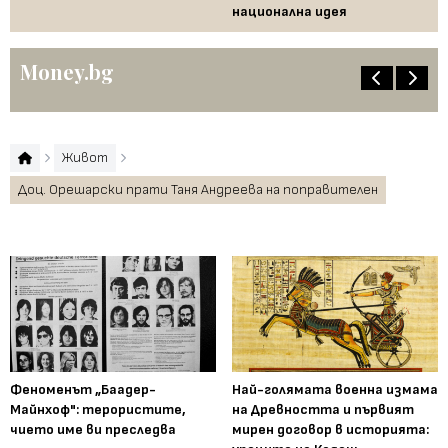
национална идея
по
Money.bg
Живот
Доц. Орешарски прати Таня Андреева на поправителен
Феноменът „Баадер-
Най-голямата военна измама
Майнхоф": терористите,
на Древността и първият
чието име ви преследва
мирен договор в историята: