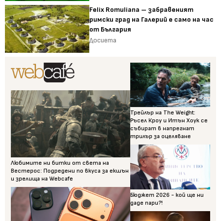
Felix Romuliana – забравеният
римски град на Галерий е само на час
от България
Досиета
Трейлър на The Weight:
Ръсел Кроу и Итън Хоук се
събират в напрегнат
трилър за оцеляване
Любимите ни битки от света на
Вестерос: Подредени по вкуса за екшън
и зрелища на Webcafe
Бюджет 2026 - кой ще ни
даде пари?!