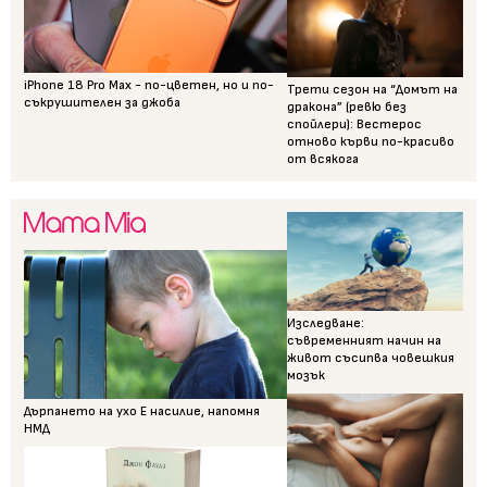
iPhone 18 Pro Max - по-цветен, но и по-
Трети сезон на “Домът на
съкрушителен за джоба
дракона” (ревю без
спойлери): Вестерос
отново кърви по-красиво
от всякога
Изследване:
съвременният начин на
живот съсипва човешкия
мозък
Дърпането на ухо Е насилие, напомня
НМД