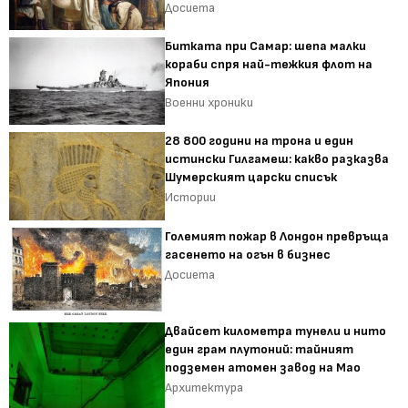
Досиета
Битката при Самар: шепа малки
кораби спря най-тежкия флот на
Япония
Военни хроники
28 800 години на трона и един
истински Гилгамеш: какво разказва
Шумерският царски списък
Истории
Големият пожар в Лондон превръща
гасенето на огън в бизнес
Досиета
Двайсет километра тунели и нито
един грам плутоний: тайният
подземен атомен завод на Мао
Архитектура