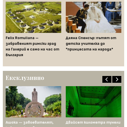
Felix Romuliana –
Даяна Спенсър: пътят от
Ка
а
забравеният римски град
детска учителка до
фа
на Галерий е само на час от
"принцесата на народа"
България
Ексклузивно
д
Ашока — завоевателят,
Двайсет километра тунели
Ме