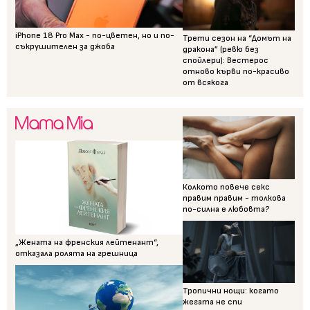
iPhone 18 Pro Max - по-цветен, но и по-
Трети сезон на “Домът на
съкрушителен за джоба
дракона” (ревю без
спойлери): Вестерос
отново кърви по-красиво
от всякога
Колкото повече секс
правим правим - толкова
по-силна е любовта?
„Жената на френския лейтенант“,
отказала ролята на грешница
Тропични нощи: когато
жегата не спи