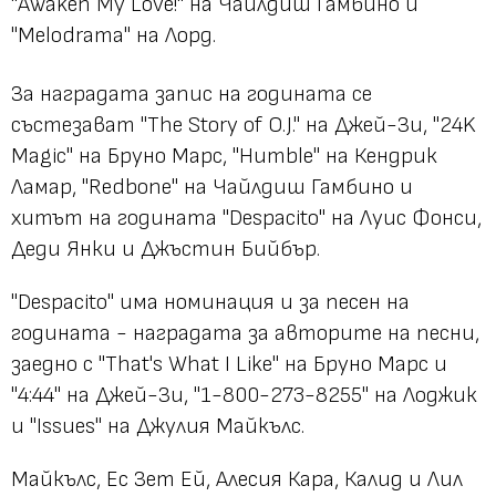
"Awaken My Love!" на Чайлдиш Гамбино и
"Melodrama" на Лорд.
За наградата запис на годината се
състезават "The Story of O.J." на Джей-Зи, "24K
Magic" на Бруно Марс, "Humble" на Кендрик
Ламар, "Redbone" на Чайлдиш Гамбино и
хитът на годината "Despacito" на Луис Фонси,
Деди Янки и Джъстин Бийбър.
"Despacito" има номинация и за песен на
годината - наградата за авторите на песни,
заедно с "That's What I Like" на Бруно Марс и
"4:44" на Джей-Зи, "1-800-273-8255" на Лоджик
и "Issues" на Джулия Майкълс.
Майкълс, Ес Зет Ей, Алесия Кара, Калид и Лил