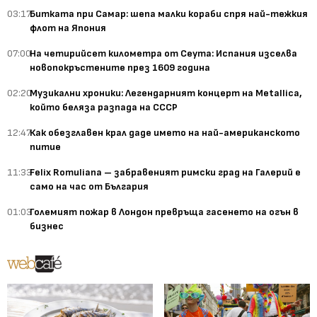
03:17
Битката при Самар: шепа малки кораби спря най-тежкия
флот на Япония
07:00
На четирийсет километра от Сеута: Испания изселва
новопокръстените през 1609 година
02:20
Музикални хроники: Легендарният концерт на Metallica,
който беляза разпада на СССР
12:47
Как обезглавен крал даде името на най-американското
питие
11:33
Felix Romuliana – забравеният римски град на Галерий е
само на час от България
01:03
Големият пожар в Лондон превръща гасенето на огън в
бизнес