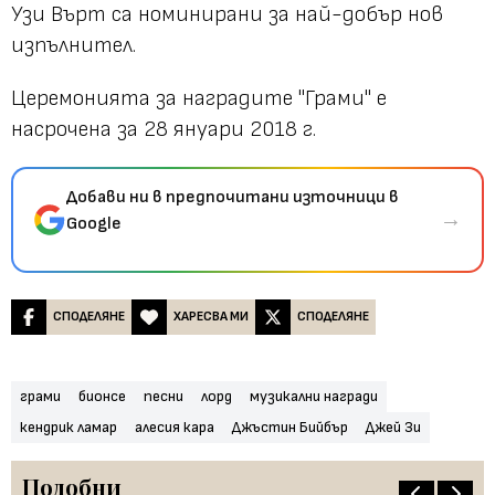
Узи Върт са номинирани за най-добър нов
изпълнител.
Церемонията за наградите "Грами" е
насрочена за 28 януари 2018 г.
Добави ни в предпочитани източници в
→
Google
СПОДЕЛЯНЕ
ХАРЕСВА МИ
СПОДЕЛЯНЕ
грами
бионсе
песни
лорд
музикални награди
кендрик ламар
алесия кара
Джъстин Бийбър
Джей Зи
Подобни