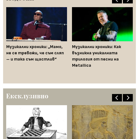
За
ло
Музикални хроники: „Мамо,
Музикални хроники: Как
на
не се тревожи, че съм сляп
възникна уникалната
о
– и така съм щастлив“
трилогия от песни на
Metallica
Ексклузивно