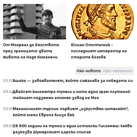
От Монреал до бягството
Юлиан Отстъпник -
през границата: двата
последният император на
живота на Надя Команечи
старите богове
Най-новото
Най-четеното
03:00
Ашока — завоевателят, който съжалява за победата си
09:44
Двайсет километра тунели и нито един грам плутоний:
тайният подземен атомен завод на Мао
03:00
Механичният турчин: първият „изкуствен интелект“,
който мами Европа близо век
08:00
28 800 години на трона и един истински Гилгамеш: какво
разказва Шумерският царски списък