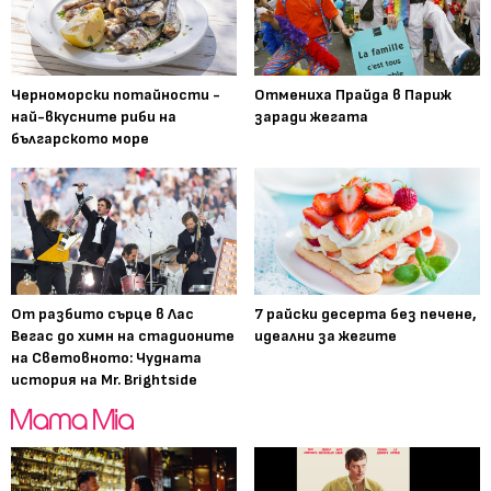
Черноморски потайности -
Отмениха Прайда в Париж
най-вкусните риби на
заради жегата
българското море
От разбито сърце в Лас
7 райски десерта без печене,
Вегас до химн на стадионите
идеални за жегите
на Световното: Чудната
история на Mr. Brightside