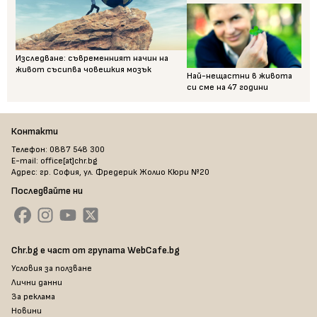
Изследване: съвременният начин на
живот съсипва човешкия мозък
Най-нещастни в живота
си сме на 47 години
Контакти
Телефон: 0887 548 300
E-mail: office[at]chr.bg
Адрес: гр. София, ул. Фредерик Жолио Кюри №20
Последвайте ни
Chr.bg е част от групата WebCafe.bg
Условия за ползване
Лични данни
За реклама
Новини