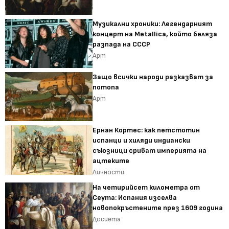
Музикални хроники: Легендарният
концерт на Metallica, който беляза
разпада на СССР
Арт
Защо всички народи разказват за
потопа
Арт
Ернан Кортес: как петстотин
испанци и хиляди индиански
съюзници сриват империята на
ацтеките
Личности
На четирийсет километра от
Сеута: Испания изселва
новопокръстените през 1609 година
Досиета