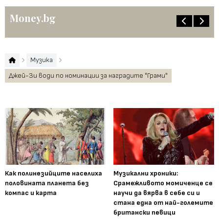
Money.bg
Музика
Джей-Зи води по номинации за наградите "Грами"
Как полинезийците населиха
Музикални хроники:
половината планета без
Срамежливото момиченце се
компас и карта
научи да вярва в себе си и
стана една от най-големите
британски певици