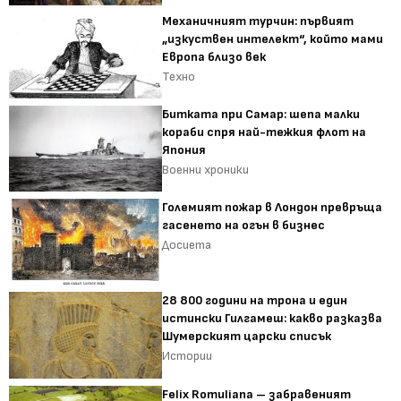
Механичният турчин: първият
„изкуствен интелект“, който мами
Европа близо век
Техно
Битката при Самар: шепа малки
кораби спря най-тежкия флот на
Япония
Военни хроники
Големият пожар в Лондон превръща
гасенето на огън в бизнес
Досиета
28 800 години на трона и един
истински Гилгамеш: какво разказва
Шумерският царски списък
Истории
Felix Romuliana – забравеният