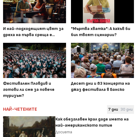
И най-подходящият цвят за
"Мъртва хватка": А какъв би
дреха на първа среща е...
бил твоят сценарии?
Фестивален Пловдив и
Десет дни и 83 концерта на
готови ли сме за повече
джаз фестивала в Банско
туризъм?
НАЙ-ЧЕТЕНИТЕ
7 дни
30 дни
Как обезглавен крал даде името на
най-американското питие
Досиета