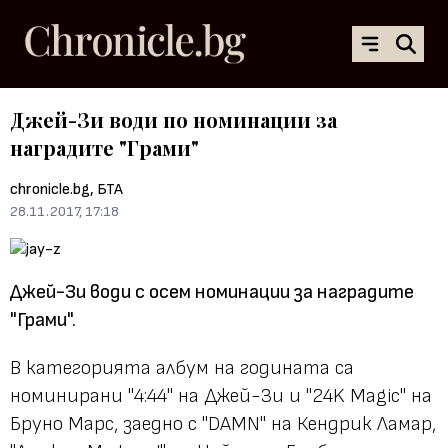
Джей-Зи води по номинации за
наградите "Грами"
chronicle.bg, БТА
28.11.2017, 17:18
Джей-Зи води с осем номинации за наградите
"Грами".
В категорията албум на годината са
номинирани "4:44" на Джей-Зи и "24K Magic" на
Бруно Марс, заедно с "DAMN" на Кендрик Ламар,