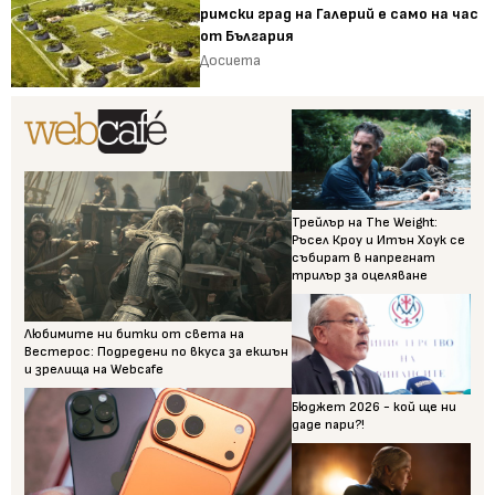
римски град на Галерий е само на час
от България
Досиета
Трейлър на The Weight:
Ръсел Кроу и Итън Хоук се
събират в напрегнат
трилър за оцеляване
Любимите ни битки от света на
Вестерос: Подредени по вкуса за екшън
и зрелища на Webcafe
Бюджет 2026 - кой ще ни
даде пари?!