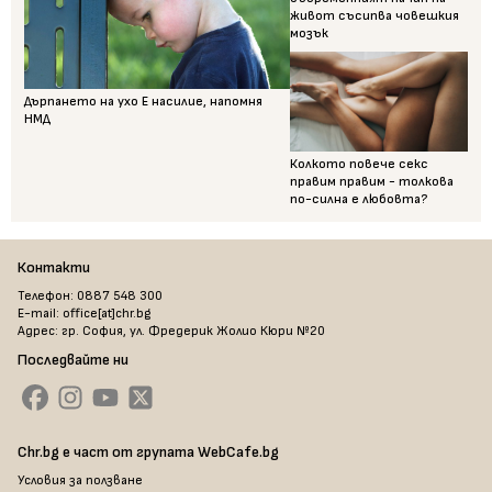
живот съсипва човешкия
мозък
Дърпането на ухо Е насилие, напомня
НМД
Колкото повече секс
правим правим - толкова
по-силна е любовта?
Контакти
Телефон: 0887 548 300
E-mail: office[at]chr.bg
Адрес: гр. София, ул. Фредерик Жолио Кюри №20
Последвайте ни
Chr.bg е част от групата WebCafe.bg
Условия за ползване