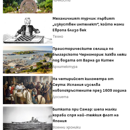
Личности
Механичният турчин: първият
„изкуствен интелект“, който мами
Европа близо век
Техно
Праисторическите селища по
българското Черноморие: какво лежи
под водата от Варна до Китен
Архитектура
На четирийсет километра от
Сеута: Испания изселва
новопокръстените през 1609 година
Досиета
Битката при Самар: шепа малки
кораби спря най-тежкия флот на
Япония
Военни хроники