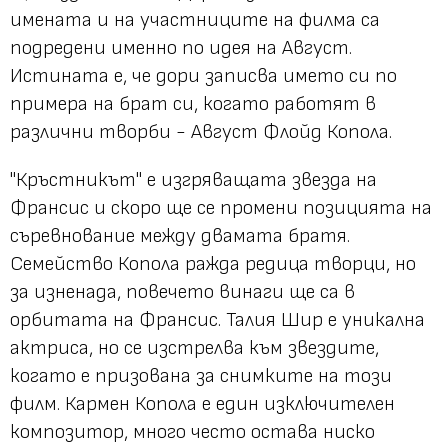
имената и на участниците на филма са
подредени именно по идея на Август.
Истината е, че дори записва името си по
примера на брат си, когато работят в
различни творби - Август Флойд Копола.
"Кръстникът" е изгряващата звезда на
Франсис и скоро ще се промени позицията на
съревнование между двамата братя.
Семейство Копола ражда редица творци, но
за изненада, повечето винаги ще са в
орбитата на Франсис. Талия Шир е уникална
актриса, но се изстрелва към звездите,
когато е призована за снимките на този
филм. Кармен Копола е един изключителен
композитор, много често остава ниско