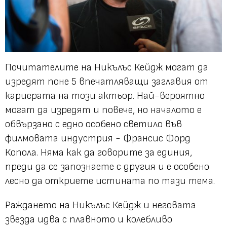
Почитателите на Никълъс Кейдж могат да
изредят поне 5 впечатляващи заглавия от
кариерата на този актьор. Най-вероятно
могат да изредят и повече, но началото е
обвързано с едно особено светило във
филмовата индустрия - Франсис Форд
Копола. Няма как да говорите за единия,
преди да се запознаете с другия и е особено
лесно да откриете истината по тази тема.
Раждането на Никълъс Кейдж и неговата
звезда идва с плавното и колебливо