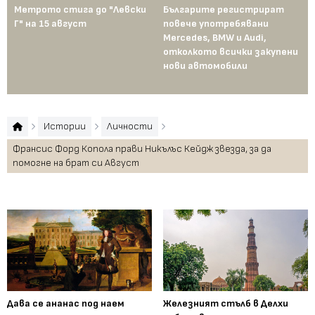
Метрото стига до "Левски
Българите регистрират
Пр
Г" на 15 август
повече употребявани
съ
Mercedes, BMW и Audi,
ко
отколкото всички закупени
ко
нови автомобили
Те
пр
Истории
Личности
Франсис Форд Копола прави Никълъс Кейдж звезда, за да
помогне на брат си Август
Дава се ананас под наем
Железният стълб в Делхи