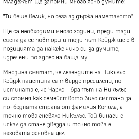
Младежът ще запомни много ясно думите:
"Ти беше велик, но сега аз държа наметалото."
Ще са необходими много години, преди тази
сцена да се повтори и този път Кейдж ще е в
позицията да накаже чичо си за думите,
изречени по адрес на баща му.
Мнозина смятат, че легендите на Никълъс
Кейдж наистина са твърде пресилени, но
истината е, че Чарлс - братът на Никълъс -
си спомня как семейството било смятано за
по-бедната страна от фамилия Копола, а
точно това гневяло Никълъс. Той винаги е
искал да стане звезда и точно това е
неговата основна цел.