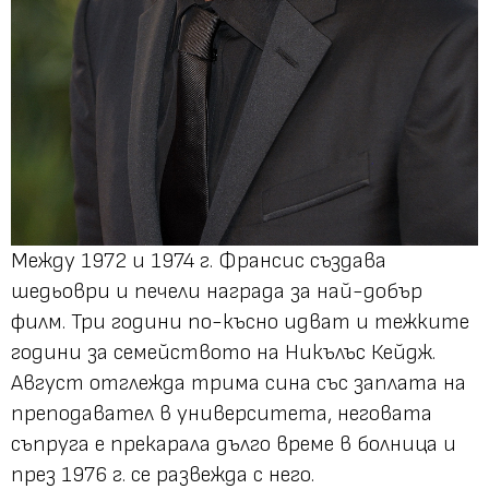
Между 1972 и 1974 г. Франсис създава
шедьоври и печели награда за най-добър
филм. Три години по-късно идват и тежките
години за семейството на Никълъс Кейдж.
Август отглежда трима сина със заплата на
преподавател в университета, неговата
съпруга е прекарала дълго време в болница и
през 1976 г. се развежда с него.