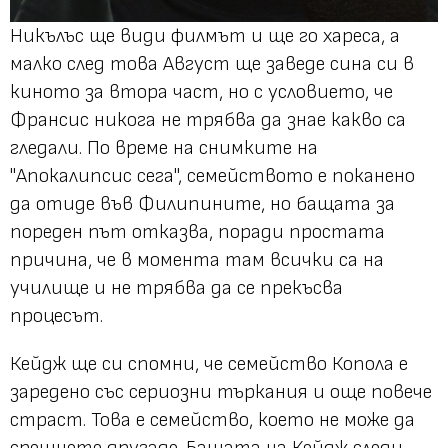
Никълъс ще види филмът и ще го хареса, а
малко след това Август ще заведе сина си в
киното за втора част, но с условието, че
Франсис никога не трябва да знае какво са
гледали. По време на снимките на
"Апокалипсис сега", семейството е поканено
да отиде във Филипините, но бащата за
пореден път отказва, поради простата
причина, че в момента там всички са на
училище и не трябва да се прекъсва
процесът.
Кейдж ще си спомни, че семейство Копола е
заредено със сериозни търкания и още повече
страст. Това е семейство, което не може да
срещнете другаде. Бащата на Кейдж следи