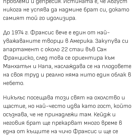
проблеми и депресия. Истината е, че Август
никога не успява да надмине брат си, докато
самият той го идолизира.
До 1974 г. Франсис вече е един от най-
уважаваните творци в Америка. Закупува си
апартамент с около 22 стаи във Сан
Франциско, след това се ориентира към
Манхатън и Напа, наслаждава се на плодовете
на своя труд и реално няма нито един облак в
небето.
Никълъс посещава този свят на охолство и
щастие, но най-често идва като гост, който
осъзнава, че не принадлежи там. Кейдж и
неговия брат ще прекарват много време в
една от къщите на чичо Франсис и ще се