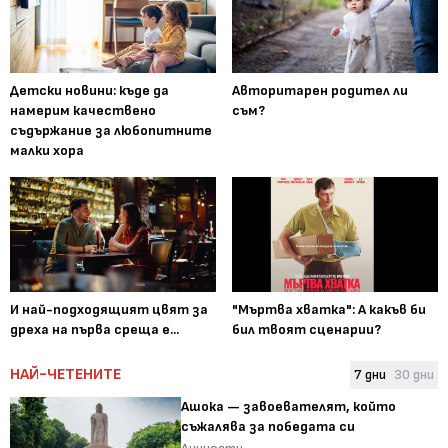
Детски новини: къде да
Авторитарен родител ли
намерим качествено
съм?
съдържание за любопитните
малки хора
И най-подходящият цвят за
"Мъртва хватка": А какъв би
дреха на първа среща е...
бил твоят сценарии?
НАЙ-ЧЕТЕНИТЕ
7 дни
30 дни
Ашока — завоевателят, който
съжалява за победата си