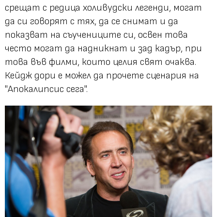
срещат с редица холивудски легенди, могат
да си говорят с тях, да се снимат и да
показват на съучениците си, освен това
често могат да надникнат и зад кадър, при
това във филми, които целия свят очаква.
Кейдж дори е можел да прочете сценария на
"Апокалипсис сега".