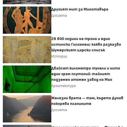
Другият мит за Минотавъра
Досиета
28 800 години на трона и един
истински Гилгамеш: какво разказва
Шумерският царски списък
Истории
Двайсет километра тунели и нито
един грам плутоний: тайният
подземен атомен завод на Мао
Архитектура
Железни врата – там, където Дунав
покорява планините
Досиета