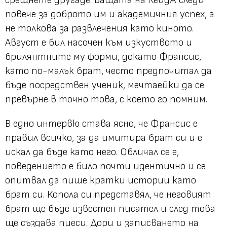
повече за доброто им и академичния успех, а
не толкова за развлечения като киното.
Август е бил насочен към изкуството и
брилянтните му форми, докато Франсис,
като по-малък брат, често предпочитал да
бъде посредствен ученик, мечтаейки да се
превърне в точно това, с което го помним.
В едно интервю става ясно, че Франсис е
правил всичко, за да имитира брат си и е
искал да бъде като него. Обличал се е,
поведението е било почти идентично и се
опитвал да пише кратки истории като
брат си. Копола си представял, че неговият
брат ще бъде известен писател и след това
ще създава пиеси. Дори и записването на