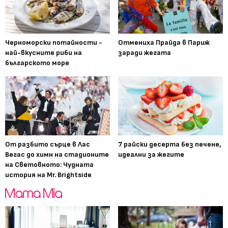
Черноморски потайности -
Отмениха Прайда в Париж
най-вкусните риби на
заради жегата
българското море
От разбито сърце в Лас
7 райски десерта без печене,
Вегас до химн на стадионите
идеални за жегите
на Световното: Чудната
история на Mr. Brightside