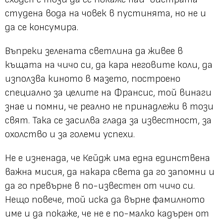
студена вода на човек в пустинята, но не и
да се консумира.
Въпреки зелената светлина да живее в
къщата на чичо си, да кара неговите коли, да
използва киното в мазето, построено
специално за целите на Франсис, той винаги
знае и помни, че реално не принадлежи в този
свят. Така се засилва глада за известност, за
охолство и за големи успехи.
Не е изненада, че Кейдж има една единствена
важна мисия, да накара света да го запомни и
да го превърне в по-известен от чичо си.
Нещо повече, той иска да върне фамилното
име и да покаже, че не е по-малко кадърен от