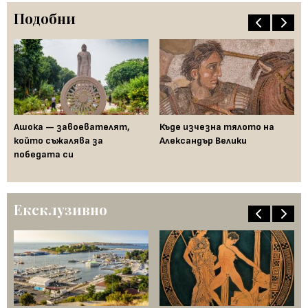
Подобни
на
Ашока — завоевателят,
Къде изчезна тялото на
Ак
който съжалява за
Александър Велики
но
победата си
ри
Ексклузивно