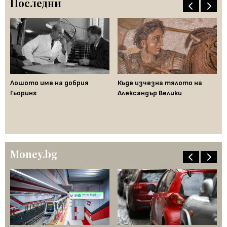
Последни
Лошото име на добрия
Къде изчезна тялото на
Да
Гьоринг
Александър Велики
де
ци
"п
Money.bg