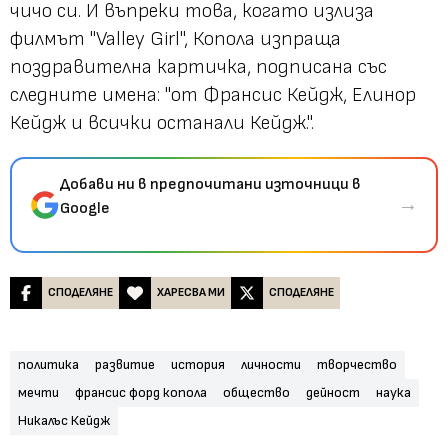
чичо си. И въпреки това, когато излиза
филмът "Valley Girl", Копола изпраща
поздравителна картичка, подписана със
следните имена: "от Франсис Кейдж, Елинор
Кейдж и всички останали Кейдж.".
Добави ни в предпочитани източници в
→
Google
СПОДЕЛЯНЕ
ХАРЕСВА МИ
СПОДЕЛЯНЕ
политика
развитие
история
личности
творчество
мечти
франсис форд копола
общество
дейност
наука
Никалъс Кейдж