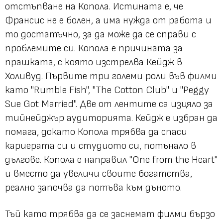
отстъпване на Копола. Истината е, че
Франсис не е болен, а има нужда от работа и
то достатъчно, за да може да се справи с
проблемите си. Копола е причината за
прашката, с която изстрелва Кейдж в
Холивуд. Първите три големи роли във филми
като "Rumble Fish", "The Cotton Club" и "Peggy
Sue Got Married". Две от лентите са изцяло за
тийнейджър аудиторията. Кейдж е избран да
помага, докато Копола трябва да спаси
кариерата си и студиото си, потънало в
дългове. Копола е направил "One from the Heart"
и вместо да увеличи своите богатства,
реално започва да потъва към дъното.
Тъй като трябва да се заснемат филми бързо