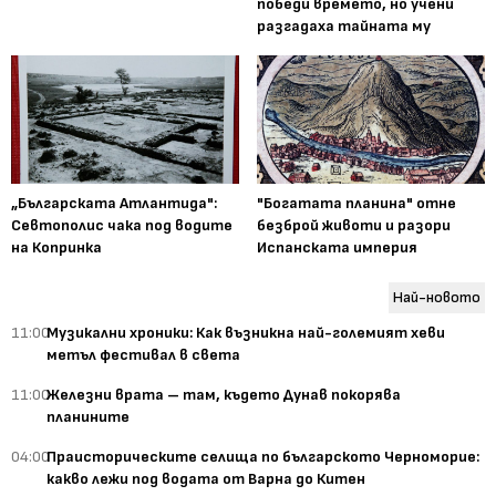
победи времето, но учени
разгадаха тайната му
„Българската Атлантида":
"Богатата планина" отне
Севтополис чака под водите
безброй животи и разори
на Копринка
Испанската империя
Най-новото
11:00
Музикални хроники: Как възникна най-големият хеви
метъл фестивал в света
11:00
Железни врата – там, където Дунав покорява
планините
04:00
Праисторическите селища по българското Черноморие:
какво лежи под водата от Варна до Китен