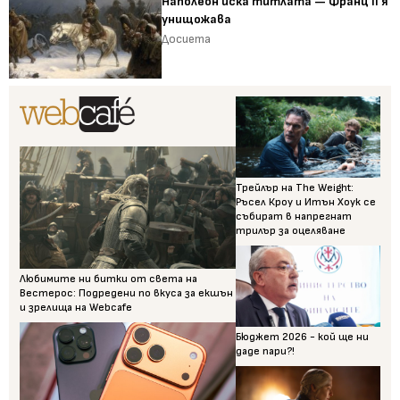
Наполеон иска титлата — Франц II я
унищожава
Досиета
Трейлър на The Weight:
Ръсел Кроу и Итън Хоук се
събират в напрегнат
трилър за оцеляване
Любимите ни битки от света на
Вестерос: Подредени по вкуса за екшън
и зрелища на Webcafe
Бюджет 2026 - кой ще ни
даде пари?!