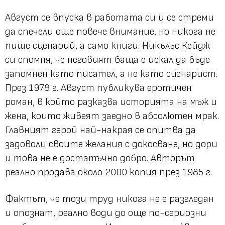
Август се впуска в работата си и се стреми
да спечели още повече внимание, но никога не
пише сценарий, а само книги. Никълъс Кейдж
си спомня, че неговият баща е искал да бъде
запомнен като писател, а не като сценарист.
През 1978 г. Август публикува еротичен
роман, в който разказва историята на мъж и
жена, които живеят заедно в абсолютен мрак.
Главният герой най-накрая се опитва да
задоволи своите желания с докосване, но дори
и това не е достатъчно добро. Авторът
реално продава около 2000 копия през 1985 г.
Фактът, че този труд никога не е разгледан
и опознат, реално води до още по-сериозни