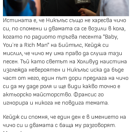
Истината е, че Никълъс също не харесва чичо
си, по спомени и двамата са се возили в кола,
когато по радиото тръгва песента "Baby,
You`re a Rich Man" на Бийтълс, Кейдж си
мислил, че чичо му има право да слуша тази
песен. Тъй като светът на Холивуд наистина
изглежда невероятен и Никълъс иска да бъде
част от него, един път дори предлага на чичо
си да му даде роля и ще види какво точно е
актьорско майсторство. Франсис го
игнорира и никога не повдига темата.
Кейдж си спомня, че един ден е в имението на
чичо си и двамата с баща му разговорят.