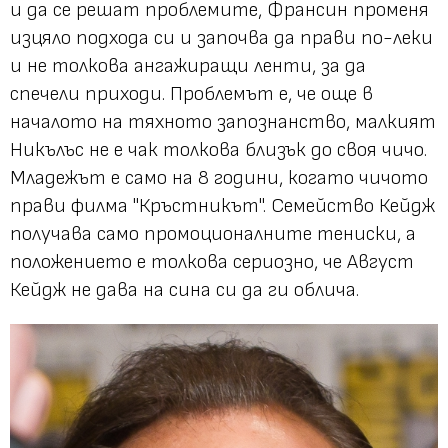
и да се решат проблемите, Франсин променя
изцяло подхода си и започва да прави по-леки
и не толкова ангажиращи ленти, за да
спечели приходи. Проблемът е, че още в
началото на тяхното запознанство, малкият
Никълъс не е чак толкова близък до своя чичо.
Младежът е само на 8 години, когато чичото
прави филма "Кръстникът". Семейство Кейдж
получава само промоционалните тениски, а
положението е толкова сериозно, че Август
Кейдж не дава на сина си да ги облича.