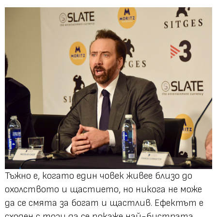
Тъжно е, когато един човек живее близо до
охолството и щастието, но никога не може
да се смята за богат и щастлив. Ефектът е
сходен с този да се покаже най-бистрата