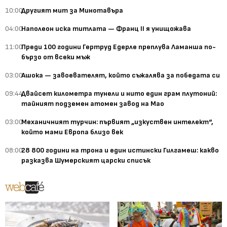
10:00
Другият мит за Минотавъра
04:00
Наполеон иска титлата — Франц II я унищожава
11:00
Преди 100 години Гертруд Едерле преплува Ламанша по-
бързо от всеки мъж
03:00
Ашока — завоевателят, който съжалява за победата си
09:44
Двайсет километра тунели и нито един грам плутоний:
тайният подземен атомен завод на Мао
03:00
Механичният турчин: първият „изкуствен интелект“,
който мами Европа близо век
08:00
28 800 години на трона и един истински Гилгамеш: какво
разказва Шумерският царски списък