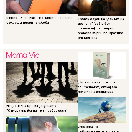
iPhone 18 Pro Max - по-цветен, но и по-
Трети сезон на “Домът на
съкрушителен за джоба
дракона” (ревю без
спойлери): Вестерос
отново кърви по-красиво
от всякога
„Жената на френския
лейтенант“, отказала
ролята на грешница
Национална мрежа за децата:
"Саморазправата не е правосъдие"
Изследване:
съвременният начин на