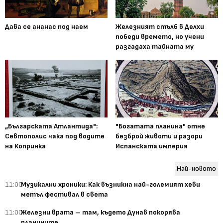
Дава се ананас под наем
Железният стълб в Делхи
победи времето, но учени
разгадаха тайната му
„Българската Атлантида":
"Богатата планина" отне
Севтополис чака под водите
безброй животи и разори
на Копринка
Испанската империя
Най-новото
11:00
Музикални хроники: Как възникна най-големият хеви
метъл фестивал в света
11:00
Железни врата – там, където Дунав покорява
планините