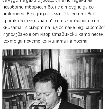
се чудите дали изобщо сте попадали на
неговото творчество, не е трудно да го
откриете в редица филми. "Не си отивай
кротко в тъмнината" е стихотворение от
книгата "И смъртта ще остане без царство".
Използвано е от Игор Ставински като песен,
която да почете кончината на поета.