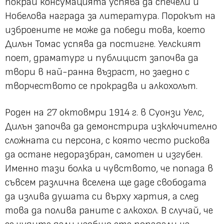
покрай консумацията успява да спечели и
Нобелова награда за литература. Порокът на
изброените не може да победи това, което
Дилън Томас успява да постигне. Уелският
поет, драматург и публицист започва да
твори в най-ранна възраст, но заедно с
творчеството се прокрадва и алкохолът.
Роден на 27 октовмри 1914 г. в Суонзи Уелс,
Дилън започва да демонстрира изключително
сложната си персона, с която често рискова
да остане недоразбран, самотен и изгубен.
Именно тази болка и чувството, че попада в
съвсем различна вселена ще даде свободата
да излива душата си върху хартия, а след
това да полива раните с алкохол. В случай, че