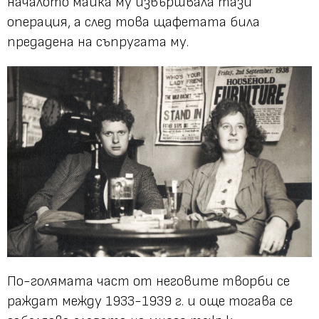
началото майка му извършвала тази
операция, а след това щафетата била
предадена на съпругата му.
По-голямата част от неговите творби се
раждат между 1933-1939 г. и още тогава се