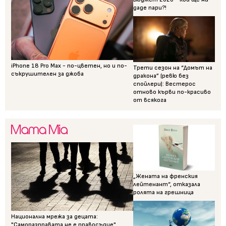
даде пари?!
iPhone 18 Pro Max - по-цветен, но и по-
Трети сезон на “Домът на
съкрушителен за джоба
дракона” (ревю без
спойлери): Вестерос
отново кърви по-красиво
от всякога
„Жената на френския
лейтенант“, отказала
ролята на грешница
Национална мрежа за децата:
"Саморазправата не е правосъдие"