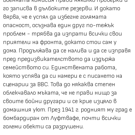
Военната комисия прави няколко проверки и
го записва в дълбоките резерви. И докато
вярва, че е успял да избегне голямата
опасност, осъзнава един друг по-тежък
проблем - трябва да изпрати всички свои
приятели на фронта, докато стои сам у
дома. Продължава да се налива и да се изправя
пред предизвикателството да издържа
семейството си. Единствената работа,
която успява да си намери е с писането на
сценарии за BBC. Това до някаква степен
облекчавало мъката, че не прави нищо за
своите бойни другари и се крие изцяло в
домашния уют. През 1941 г. родният му град е
бомбардиран от Луфтвафе, почти всички
големи обекти са разрушени.