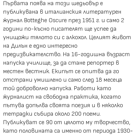
Първата поява на този шедьовър е
публикувана в италианския литературен
журнал Botteghe Oscure през 1951 г. и само 2
години по-късно писателят ще успее да
унищожи тялото си с алкохол. Целият живот
на Дилън е едно интересно
предизвикателство. На 16-годишна възраст
напуска училище, за да стане репортер в
местен вестник. Екипът се опитва да го
отстрани умишлено и само след 18 месеца
той доброволно напуска. Работи като
журналист на свободна практика, когато
пътува допълва своята поезия и в няколко
тетрадки събира около 200 поеми.
Публикуват се 90 от цялото му творчество,
като половината са именно от периода 1930-