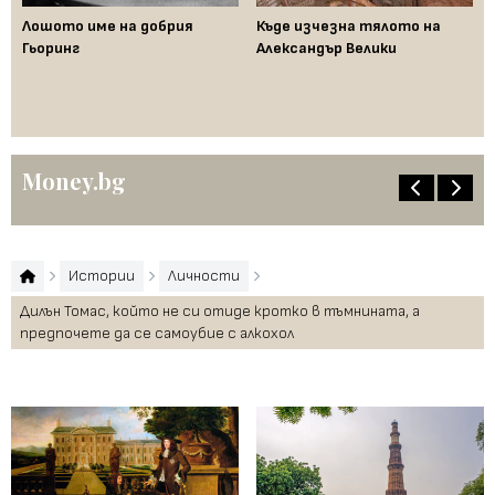
Лошото име на добрия
Къде изчезна тялото на
Да
Гьоринг
Александър Велики
де
ци
"п
Money.bg
Истории
Личности
Дилън Томас, който не си отиде кротко в тъмнината, а
предпочете да се самоубие с алкохол