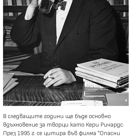
В следващите години ще бъде основно
вдъхновение за творци като Кери Ричардс.
През 1995 г. се цитира във филма "Опасни