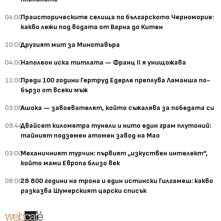
04:00
Праисторическите селища по българското Черноморие:
какво лежи под водата от Варна до Китен
10:00
Другият мит за Минотавъра
04:00
Наполеон иска титлата — Франц II я унищожава
11:00
Преди 100 години Гертруд Едерле преплува Ламанша по-
бързо от всеки мъж
03:00
Ашока — завоевателят, който съжалява за победата си
09:44
Двайсет километра тунели и нито един грам плутоний:
тайният подземен атомен завод на Мао
03:00
Механичният турчин: първият „изкуствен интелект“,
който мами Европа близо век
08:00
28 800 години на трона и един истински Гилгамеш: какво
разказва Шумерският царски списък