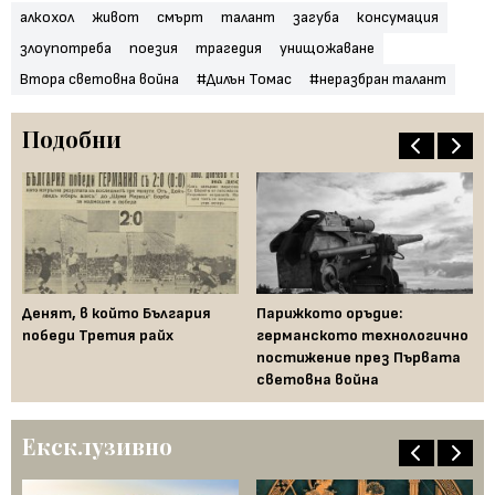
алкохол
живот
смърт
талант
загуба
консумация
злоупотреба
поезия
трагедия
унищожаване
Втора световна война
#Дилън Томас
#неразбран талант
Подобни
Денят, в който България
Парижкото оръдие:
Ют
победи Третия райх
германското технологично
го
постижение през Първата
по
световна война
св
Ексклузивно