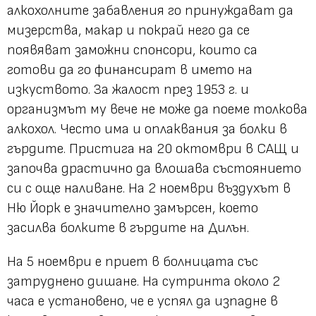
алкохолните забавления го принуждават да
мизерства, макар и покрай него да се
появяват заможни спонсори, които са
готови да го финансират в името на
изкуството. За жалост през 1953 г. и
организмът му вече не може да поеме толкова
алкохол. Често има и оплаквания за болки в
гърдите. Пристига на 20 октомври в САЩ и
започва драстично да влошава състоянието
си с още наливане. На 2 ноември въздухът в
Ню Йорк е значително замърсен, което
засилва болките в гърдите на Дилън.
На 5 ноември е приет в болницата със
затруднено дишане. На сутринта около 2
часа е установено, че е успял да изпадне в