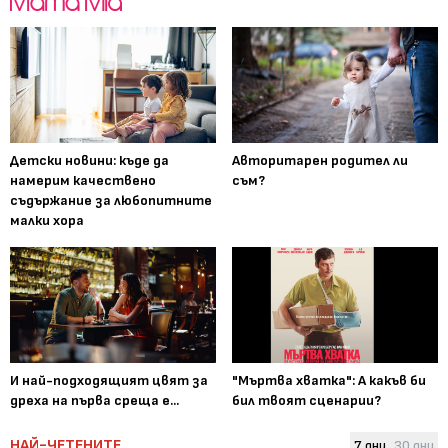
Детски новини: къде да
Авторитарен родител ли
намерим качествено
съм?
съдържание за любопитните
малки хора
И най-подходящият цвят за
"Мъртва хватка": А какъв би
дреха на първа среща е...
бил твоят сценарии?
НАЙ-ЧЕТЕНИТЕ
7 дни
30 дни