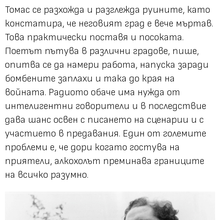
Томас се разхожда и разглежда руините, като
констатира, че неговият град е вече мъртав.
Това практически поставя и посоката.
Поетът пътува в различни градове, пише,
опитва се да намери работа, напуска заради
бомбените заплахи и така до края на
войната. Радиото обаче има нужда от
интелигентни говорители и в последствие
дава шанс освен с писането на сценарии и с
участието в предавания. Един от големите
проблеми е, че дори когато гостува на
приятели, алкохолът преминава границите
на всичко разумно.