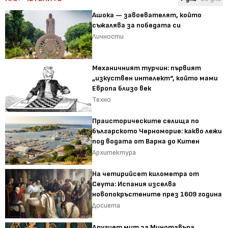
Ашока — завоевателят, който
съжалява за победата си
Личности
Механичният турчин: първият
„изкуствен интелект“, който мами
Европа близо век
Техно
Праисторическите селища по
българското Черноморие: какво лежи
под водата от Варна до Китен
Архитектура
На четирийсет километра от
Сеута: Испания изселва
новопокръстените през 1609 година
Досиета
Другият мит за Минотавъра