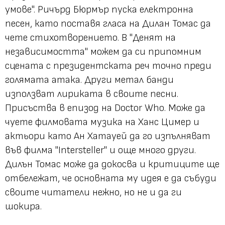
умове". Ричърд Бюрмър пуска електронна
песен, като поставя гласа на Дилан Томас да
чете стихотворението. В "Денят на
независимостта" можем да си припомним
сцената с президентската реч точно преди
голямата атака. Други метал банди
използват лириката в своите песни.
Присъства в епизод на Doctor Who. Може да
чуете филмовата музика на Ханс Цимер и
актьори като Ан Хатауей да го изпълняват
във филма "Intersteller" и още много други.
Дилън Томас може да докосва и критиците ще
отбележат, че основната му идея е да събуди
своите читатели нежно, но не и да ги
шокира.