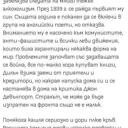
забелязва следата на много тежък
алкохолизъм. През 1939 г. се ражда първият му
син. Същата година е поканен да се включи в
група на английски поети, но отказва.
Вниманието му е насочено към комунистите,
анти-фашистите и всички леви движения,
които биха гарантирали някаква форма на
мир. Проблемите започват със задаващата
се война, все по-малко хора купуват книги,
Дилън взима заеми от приятели и
кредитори, но накрая напуска дома си и се
настанява в дома на критика Джон
Девънпорт. Страхът, че може да бъде
изпратен на фронта също не е малък.
Понякога кашля сериозно и дори плюе кръв.