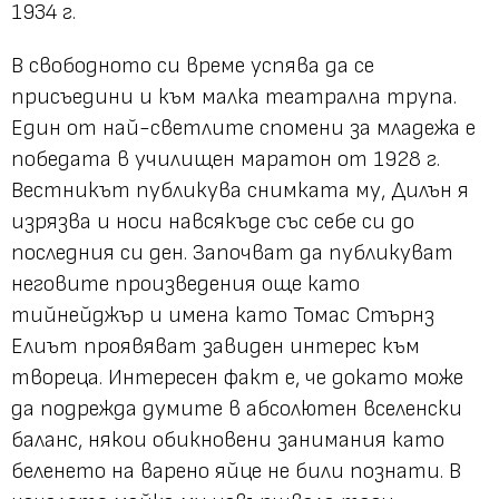
1934 г.
В свободното си време успява да се
присъедини и към малка театрална трупа.
Един от най-светлите спомени за младежа е
победата в училищен маратон от 1928 г.
Вестникът публикува снимката му, Дилън я
изрязва и носи навсякъде със себе си до
последния си ден. Започват да публикуват
неговите произведения още като
тийнейджър и имена като Томас Стърнз
Елиът проявяват завиден интерес към
твореца. Интересен факт е, че докато може
да подрежда думите в абсолютен вселенски
баланс, някои обикновени занимания като
беленето на варено яйце не били познати. В