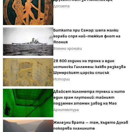
Досиета
Битката при Самар: шепа малки
кораби спря най-тежкия флот на
Япония
Военни хроники
28 800 години на трона и един
истински Гилгамеш: какво разказва
Шумерският царски списък
Истории
Двайсет километра тунели и нито
един грам плутоний: тайният
подземен атомен завод на Мао
Архитектура
Железни врата – там, където Дунав
покорява планините