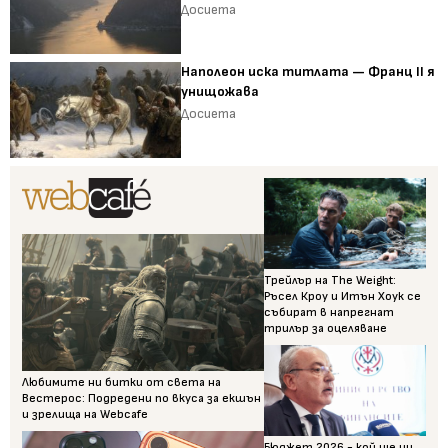
Досиета
Наполеон иска титлата — Франц II я
унищожава
Досиета
Трейлър на The Weight:
Ръсел Кроу и Итън Хоук се
събират в напрегнат
трилър за оцеляване
Любимите ни битки от света на
Вестерос: Подредени по вкуса за екшън
и зрелища на Webcafe
Бюджет 2026 - кой ще ни