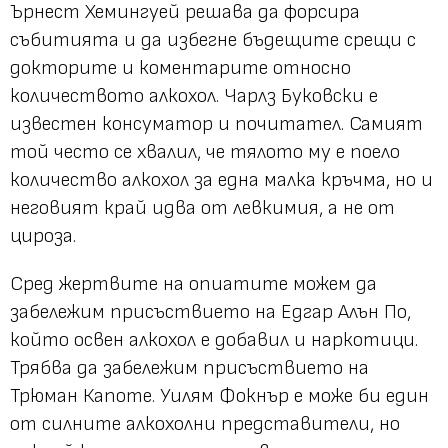
Ърнест Хемингуей решава да форсира
събитията и да избегне бъдещите срещи с
докторите и коментарите относно
количеството алкохол. Чарлз Буковски е
известен консуматор и почитател. Самият
той често се хвалил, че тялото му е поело
количество алкохол за една малка кръчма, но и
неговият край идва от левкимия, а не от
цироза.
Сред жертвите на опиатите можем да
забележим присъствието на Едгар Алън По,
който освен алкохол е добавил и наркотици.
Трябва да забележим присъствието на
Трюман Капоте. Уилям Фокнър е може би един
от силните алкохолни представители, но