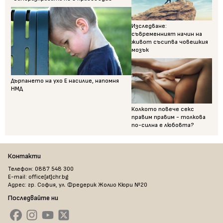
Изследване:
съвременният начин на
живот съсипва човешкия
мозък
Дърпането на ухо Е насилие, напомня
НМД
Колкото повече секс
правим правим - толкова
по-силна е любовта?
Контакти
Телефон: 0887 548 300
E-mail: office[at]chr.bg
Адрес: гр. София, ул. Фредерик Жолио Кюри №20
Последвайте ни