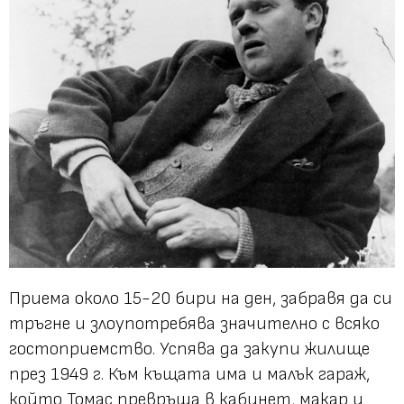
Приема около 15-20 бири на ден, забравя да си
тръгне и злоупотребява значително с всяко
гостоприемство. Успява да закупи жилище
през 1949 г. Към къщата има и малък гараж,
който Томас превръща в кабинет, макар и