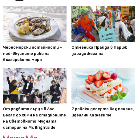
Черноморски потайности -
Отмениха Прайда в Париж
най-вкусните риби на
заради жегата
българското море
От разбито сърце в Лас
7 райски десерта без печене,
Вегас до химн на стадионите
идеални за жегите
на Световното: Чудната
история на Mr. Brightside