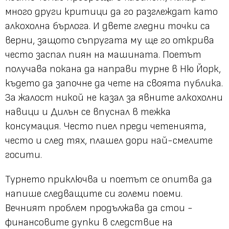
много други критици да го разглеждат като
алкохолна бърлога. И двете гледни точки са
верни, защото съпругата му ще го открива
често заспал пиян на машината. Поетът
получава покана да направи турне в Ню Йорк,
където да започне да чете на своята публика.
За жалост никой не казал за явните алкохолни
навици и Дилън се впуснал в тежка
консумация. Често пиел преди четенията,
често и след тях, плашел дори най-смелите
госити.
Турнето приключва и поетът се опитва да
напише следващите си големи поеми.
Вечният проблем продължава да стои -
финансовите дупки в следствие на