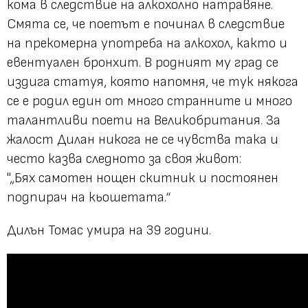
кома в следствие на алкохолно натравяне.
Смята се, че поетът е починал в следствие
на прекомерна употреба на алкохол, както и
евентуален бронхит. В родният му град се
издига статуя, която напомня, че тук някога
се е родил един от много странните и много
талантливи поети на Великобритания. За
жалост Дилан никога не се чувства така и
често казва следното за своя живот:
"„Бях самотен нощен скитник и постоянен
подпирач на кьошетата.“
Дилън Томас умира на 39 години.