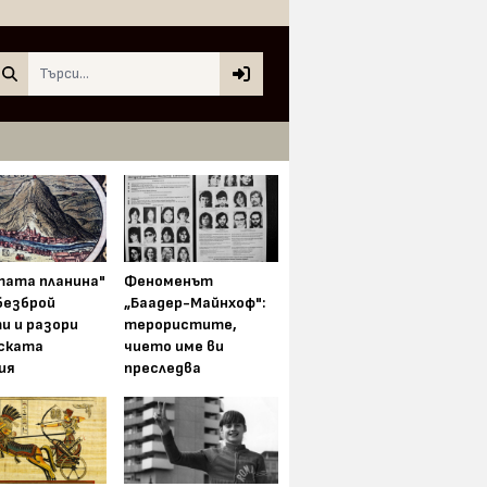
Search
тата планина"
Феноменът
безброй
„Баадер-Майнхоф":
и и разори
терористите,
ската
чието име ви
ия
преследва