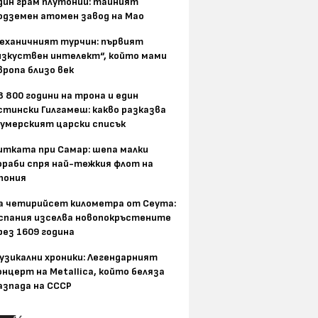
дин грам плутоний: тайният
одземен атомен завод на Мао
еханичният турчин: първият
изкуствен интелект“, който мами
вропа близо век
8 800 години на трона и един
стински Гилгамеш: какво разказва
умерският царски списък
итката при Самар: шепа малки
ораби спря най-тежкия флот на
пония
а четирийсет километра от Сеута:
спания изселва новопокръстените
рез 1609 година
узикални хроники: Легендарният
онцерт на Metallica, който беляза
азпада на СССР