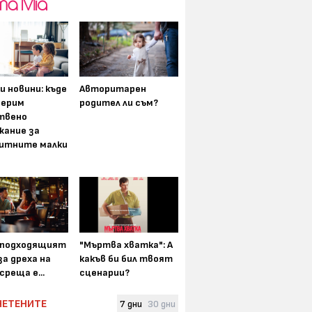
и новини: къде
Авторитарен
мерим
родител ли съм?
твено
жание за
итните малки
-подходящият
"Мъртва хватка": А
а дреха на
какъв би бил твоят
среща е...
сценарии?
ЧЕТЕНИТЕ
7 дни
30 дни