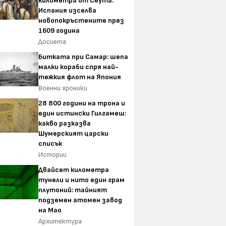
километра от Сеута:
Испания изселва
новопокръстените през
1609 година
Досиета
Битката при Самар: шепа
малки кораби спря най-
тежкия флот на Япония
Военни хроники
28 800 години на трона и
един истински Гилгамеш:
какво разказва
Шумерският царски
списък
Истории
Двайсет километра
тунели и нито един грам
плутоний: тайният
подземен атомен завод
на Мао
Архитектура