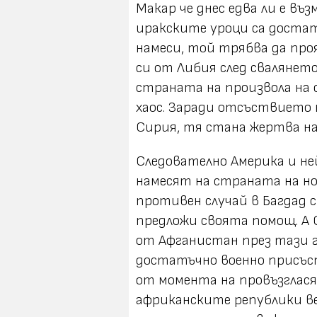
Макар че днес едва ли е въ
иракските уроци са достат
намеси, той трябва да пр
си от Либия след свалянет
страната на произвола на 
хаос. Заради отсъствието 
Сирия, тя стана жертва н
Следователно Америка и н
намесят на страната на н
противен случай в Багдад с
предложи своята помощ. А
от Афганистан през тази г
достатъчно военно присъст
от момента на провъзглас
африканските републики ве