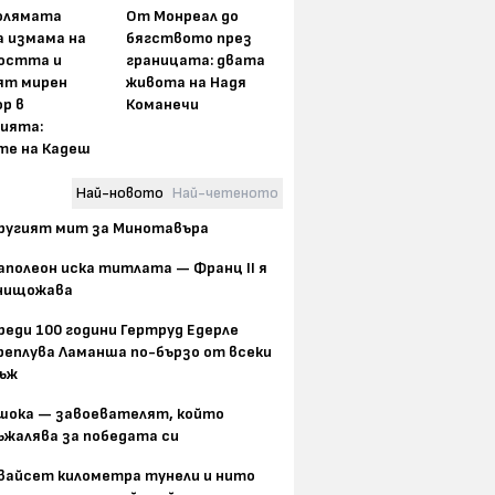
олямата
От Монреал до
а измама на
бягството през
остта и
границата: двата
ят мирен
живота на Надя
р в
Команечи
ията:
те на Кадеш
Най-новото
Най-четеното
ругият мит за Минотавъра
аполеон иска титлата — Франц II я
нищожава
реди 100 години Гертруд Едерле
реплува Ламанша по-бързо от всеки
ъж
шока — завоевателят, който
ъжалява за победата си
вайсет километра тунели и нито