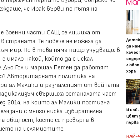
в парламентарните избори, въпреки че
леждаше, че Ирак върви по пътя на
те военни части САЩ се лишиха от
Детск
в страната. Те повече не можеха да
да на
м мир. Но в това няма нищо учудващо: в
качес
 е имало някой, който да е искал
съдър
любоп
 Дьо Гол и маршал Петен да работят
хора
во? Авторитарната политика на
ри ал Малики и разпаленият от войната
 радикализъм свършиха останалата част
з 2014, на които ал Малики постигна
И най
белязани с много ниска избирателна
цвят з
а общност, което се превърна в
първа 
ието на ислямистите.
НАЙ-