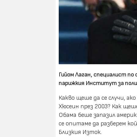
Гийом Лаган, специалист по
парижкия Институт за поли
Какво щеше да се случи, ак
Хюсеин през 2003? Как щеше
Обама беше запазил америк
се опитаме да разберем кой
Близкия Изток.