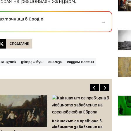
роля на регионален жандарм.
източници в Google
→
СПОДЕЛЯНЕ
ия изток
джордж буш
анализи
саддам хюсеин
Как шахът се превърна в
любимото забавление на