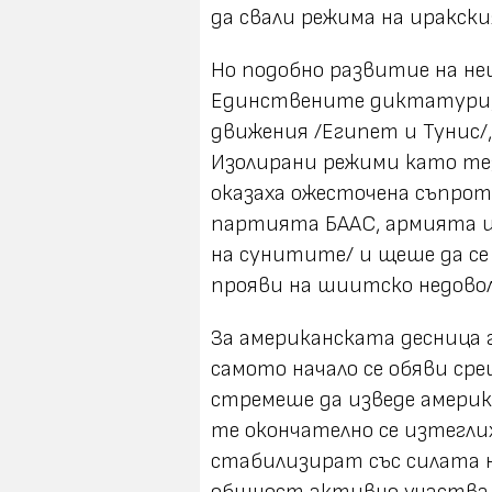
да свали режима на иракски
Но подобно развитие на не
Единствените диктатури, 
движения /Египет и Тунис/
Изолирани режими като те
оказаха ожесточена съпрот
партията БААС, армията и
на сунитите/ и щеше да се
прояви на шиитско недовол
За американската десница 
самото начало се обяви ср
стремеше да изведе америк
те окончателно се изтеглих
стабилизират със силата 