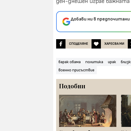
ден-днешен играе важната 
Добави ни в предпочитани 
СПОДЕЛЯНЕ
ХАРЕСВА МИ
барак обама
политика
ирак
близк
военно присъствие
Подобни