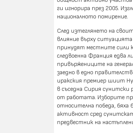
общност активно участва 
ги игнорира през 2005. Изг
националното помирение.
След изтеглянето на свои
влияние върху ситуацията 
принудят местните сили къ
следвоенна Франция едва ли
привържениците на генерал
заедно в едно правителст
иракския премиер шиит Ну
в съседна Сирия сунитски
от работата. Изборите пре
относителна победа, бяха 
активност сред сунитскат
предвестник на настъплен