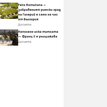
Felix Romuliana –
забравеният римски град
на Галерий е само на час
от България
Досиета
Наполеон иска титлата
— Франц II я унищожава
Досиета