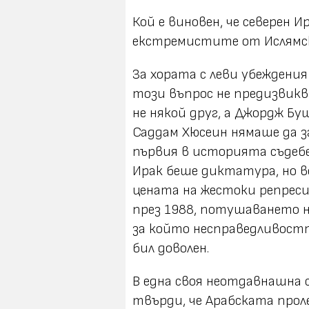
Кой е виновен, че северен И
екстремистите от Ислямск
За хората с леви убеждени
този въпрос не предизвиква
не някой друг, а Джордж Бу
Саддам Хюсеин нямаше да з
първия в историята съдебен
Ирак беше диктатура, но вс
цената на жестоки репрес
през 1988, потушаването н
за който несправедливостт
бил доволен.
В една своя неотдавнашна с
твърди, че Арабската прол