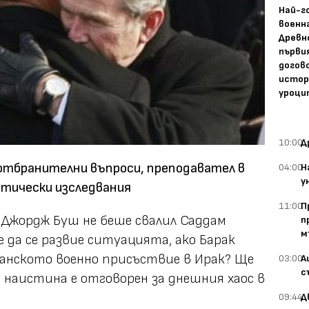
Най-г
военн
Древн
първи
догово
истор
уроци
10:00
Д
 отбранителни въпроси, преподавател в
04:00
Н
у
тически изследвания
11:00
П
о Джордж Буш не беше свалил Саддам
п
м
 да се развие ситуацията, ако Барак
анското военно присъствие в Ирак? Ще
03:00
А
с
 наистина е отговорен за днешния хаос в
09:44
Д