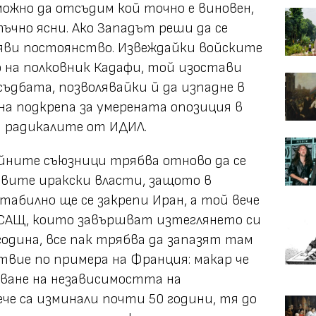
зможно да отсъдим кой точно е виновен,
ъчно ясни. Ако Западът реши да се
ояви постоянство. Извеждайки войските
о на полковник Кадафи, той изостави
съдбата, позволявайки й да изпадне в
на подкрепа за умерената опозиция в
а радикалите от ИДИЛ.
ейните съюзници трябва отново да се
овите иракски власти, защото в
табилно ще се закрепи Иран, а той вече
 САЩ, които завършват изтеглянето си
одина, все пак трябва да запазят там
вие по примера на Франция: макар че
яване на независимостта на
че са изминали почти 50 години, тя до