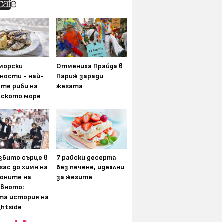
морски
Отмениха Прайда в
ности - най-
Париж заради
ите риби на
жегата
рското море
збито сърце в
7 райски десерта
гас до химн на
без печене, идеални
оните на
за жегите
вното:
та история на
ghtside