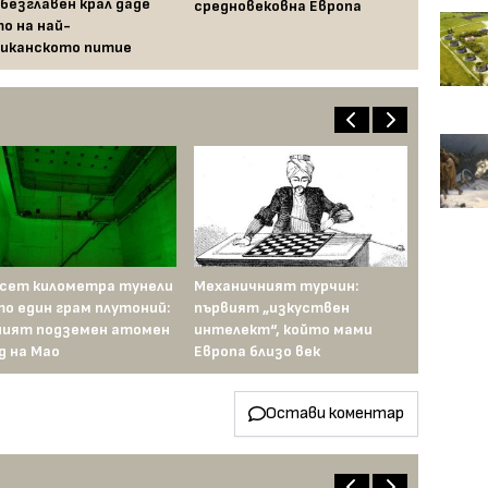
обезглавен крал даде
средновековна Европа
о на най-
иканското питие
сет километра тунели
Механичният турчин:
то един грам плутоний:
първият „изкуствен
ият подземен атомен
интелект“, който мами
д на Мао
Европа близо век
Остави коментар