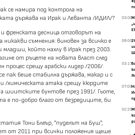
е
п
рак се намира под контрола на
ата държава на Ирак и Леванта /ИДИЛ/?
03:00
М
„
Е
я и френската десница отговорът на
 никакви съмнения: виновен за всичко е
08:00
2
и
ш младши, който нахлу в Ирак през 2003.
Ш
агине от ръцете на новата власт след
03:17
Б
 процес срещу арабски лидер /2006/.
к
е пак беше стабилна държава, макар и с
Я
ии /химическата атака срещу кюрдите
07:00
Н
а шиитските бунтове през 1991/. Гьоте,
И
п
а е по-добро благо от безредиците, би
02:20
М
к
р
татия Тони Блеър, "пуделът на Буш",
ет от 2011 при всички положения щеше