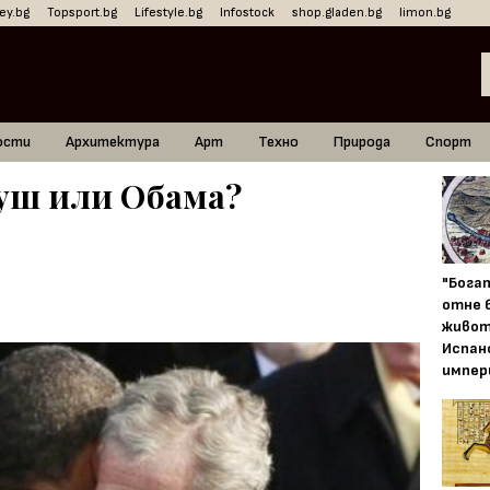
ey.bg
Topsport.bg
Lifestyle.bg
Infostock
shop.gladen.bg
limon.bg
ости
Архитектура
Арт
Техно
Природа
Спорт
Буш или Обама?
"Бога
отне 
живот
Испан
импер