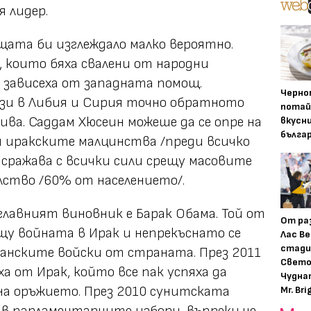
я лидер.
щата би изглеждало малко вероятно.
които бяха свалени от народни
, зависеха от западната помощ.
Черно
зи в Либия и Сирия точно обратното
потай
ива. Саддам Хюсеин можеше да се опре на
вкусн
бълга
 иракските малцинства /преди всичко
 сражава с всички сили срещу масовите
ство /60% от населението/.
главният виновник е Барак Обама. Той от
От ра
ещу войната в Ирак и непрекъснато се
Лас Ве
стади
анските войски от страната. През 2011
Свето
а от Ирак, който все пак успяха да
Чудна
на оръжието. През 2010 сунитската
Mr. Bri