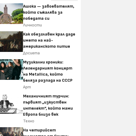
Ашока — завоевателят,
който съжалява за
победата си
Личности
Как обезглавен крал даде
името на най-
американското питие
Досиета
Музикални хроники:
Легендарният концерт
на Metallica, който
беляза разпада на СССР
Арт
Механичният турчин:
първият „изкуствен
интелект“, който мами
Европа близо век
Техно
На четирийсет