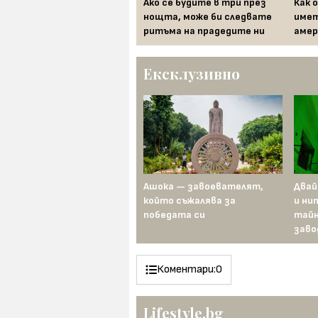
Защо ABBA щеше да се
Ако се будите в три през
Как 
откаже от един от най-
нощта, може би следвате
имет
големите си хитове
ритъма на прадедите ни
амер
Ексклузивно
Преди 100 години Гертруд
Ашока — завоевателят,
Двай
Едерле преплува Ламанша
който съжалява за
и ни
по-бързо от всеки мъж
победата си
тайн
заво
Коментари:
0
Lifestyle.bg