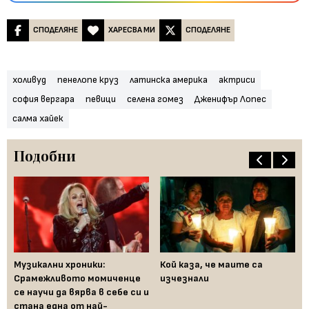
СПОДЕЛЯНЕ
ХАРЕСВА МИ
СПОДЕЛЯНЕ
холивуд
пенелопе круз
латинска америка
актриси
софия вергара
певици
селена гомез
Дженифър Лопес
салма хайек
Подобни
Музикални хроники:
Кой каза, че маите са
"Б
Срамежливото момиченце
изчезнали
бе
се научи да вярва в себе си и
Ис
стана една от най-