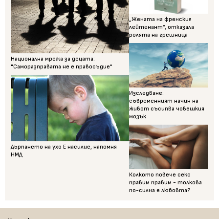
„Жената на френския
лейтенант“, отказала
ролята на грешница
Национална мрежа за децата:
"Саморазправата не е правосъдие"
Изследване:
съвременният начин на
живот съсипва човешкия
мозък
Дърпането на ухо Е насилие, напомня
НМД
Колкото повече секс
правим правим - толкова
по-силна е любовта?