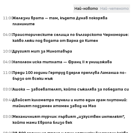
Най-новото
Най-четеното
11:00
Железни врата – там, където Дунав покорява
планините
04:00
Праисторическите селища по българското Черноморие:
какво лежи под водата от Варна до Китен
10:00
Другият мит за Минотавъра
04:00
Наполеон иска титлата — Франц II я унищожава
11:00
Преди 100 години Гертруд Едерле преплува Ламанша по-
бързо от всеки мъж
03:00
Ашока — завоевателят, който съжалява за победата си
09:44
Двайсет километра тунели и нито един грам плутоний:
тайният подземен атомен завод на Мао
03:00
Механичният турчин: първият „изкуствен интелект“,
който мами Европа близо век