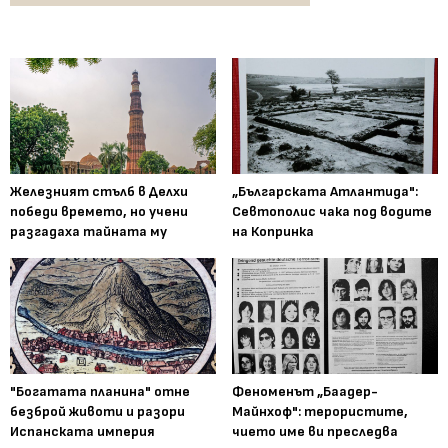
Железният стълб в Делхи
„Българската Атлантида":
победи времето, но учени
Севтополис чака под водите
разгадаха тайната му
на Копринка
"Богатата планина" отне
Феноменът „Баадер-
безброй животи и разори
Майнхоф": терористите,
Испанската империя
чието име ви преследва