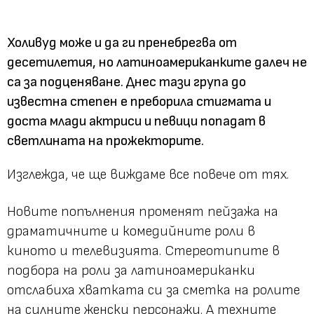
Холивуд може и да ги пренебрегва от
десетилетия, но латиноамериканките далеч не
са за подценяване. Днес тази група до
известна степен е преборила стигмата и
доста млади актриси и певици попадат в
светлината на прожекторите.
Изглежда, че ще виждаме все повече от тях.
Новите попълнения променят пейзажа на
драматичните и комедийните роли в
киното и телевизията. Стереотипите в
подбора на роли за латиноамериканки
отслабиха хватката си за сметка на ролите
на силните женски персонажи. А техните