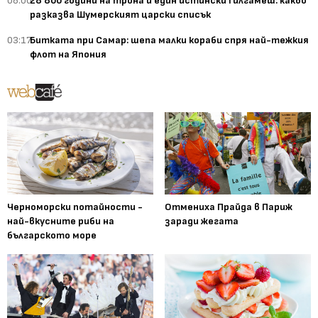
08:00
28 800 години на трона и един истински Гилгамеш: какво
разказва Шумерският царски списък
03:17
Битката при Самар: шепа малки кораби спря най-тежкия
флот на Япония
Черноморски потайности -
Отмениха Прайда в Париж
най-вкусните риби на
заради жегата
българското море