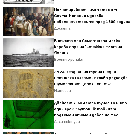
На четирийсет километра от
Сеута: Испания изселва
новопокръстените през 1609 година
Досиета
Битката при Самар: шепа малки
кораби спря най-тежкия флот на
Япония
Военни хроники
28 800 години на трона и един
истински Гилгамеш: какво разказва
Шумерският царски списък
Истории
Двайсет километра тунели и нито
един грам плутоний: тайният
подземен атомен завод на Мао
Архитектура