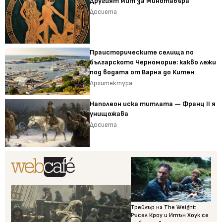
Другият мит за Минотавъра
Досиета
Праисторическите селища по
българското Черноморие: какво лежи
под водата от Варна до Китен
Архитектура
Наполеон иска титлата — Франц II я
унищожава
Досиета
Трейлър на The Weight:
Ръсел Кроу и Итън Хоук се