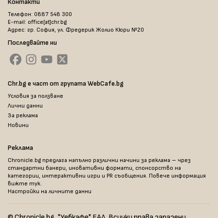
Контакти
Телефон: 0887 548 300
E-mail: office[at]chr.bg
Адрес: гр. София, ул. Фредерик Жолио Кюри №20
Последвайте ни
Chr.bg е част от групата WebCafe.bg
Условия за ползване
Лични данни
За реклама
Новини
Реклама
Chronicle.bg предлага напълно различни начини за реклама – чрез
стандартни банери, иновативни формати, спонсорство на
категории, интерактивни игри и PR съобщения. Повече информация
вижте тук
.
Настройки на личните данни
© Chronicle.bg, "Уебкафе" ЕАД. Всички права запазени.