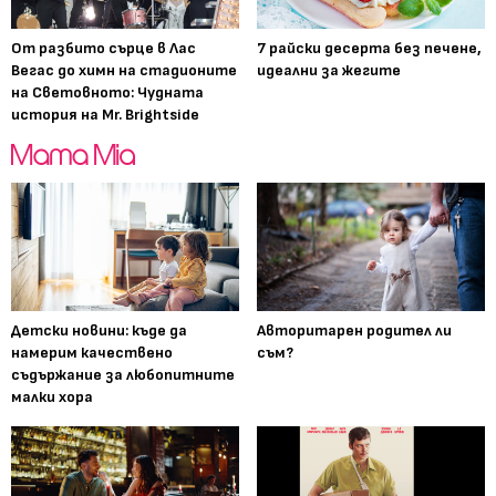
От разбито сърце в Лас
7 райски десерта без печене,
Вегас до химн на стадионите
идеални за жегите
на Световното: Чудната
история на Mr. Brightside
Детски новини: къде да
Авторитарен родител ли
намерим качествено
съм?
съдържание за любопитните
малки хора