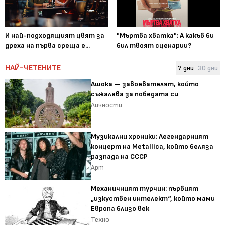
И най-подходящият цвят за
"Мъртва хватка": А какъв би
дреха на първа среща е...
бил твоят сценарии?
НАЙ-ЧЕТЕНИТЕ
7 дни
30 дни
Ашока — завоевателят, който
съжалява за победата си
Личности
Музикални хроники: Легендарният
концерт на Metallica, който беляза
разпада на СССР
Арт
Механичният турчин: първият
„изкуствен интелект“, който мами
Европа близо век
Техно