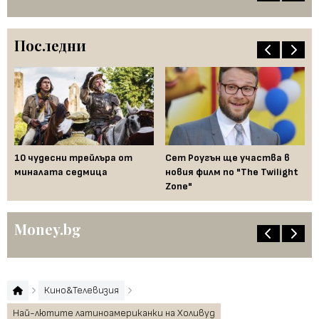
Последни
ука
10 чудесни трейлъра от
Сет Роугън ще участва в
Гл
л
миналата седмица
новия филм по "The Twilight
бл
Zone"
сл
Money.bg
Кино&Телевизия
Най-лютите латиноамериканки на Холивуд