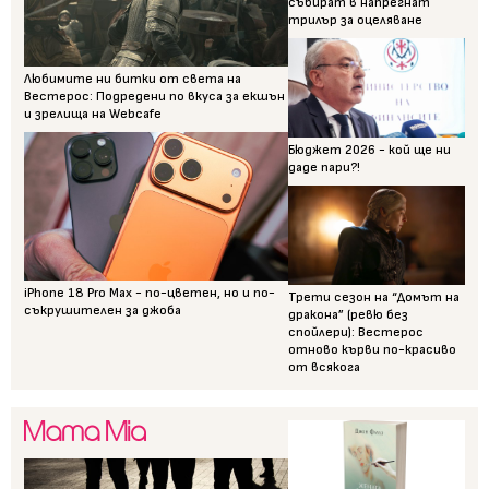
събират в напрегнат
трилър за оцеляване
Любимите ни битки от света на
Вестерос: Подредени по вкуса за екшън
и зрелища на Webcafe
Бюджет 2026 - кой ще ни
даде пари?!
iPhone 18 Pro Max - по-цветен, но и по-
Трети сезон на “Домът на
съкрушителен за джоба
дракона” (ревю без
спойлери): Вестерос
отново кърви по-красиво
от всякога