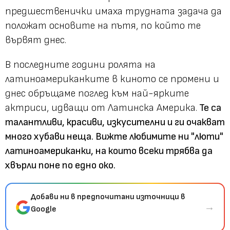
предшественички имаха трудната задача да
положат основите на пътя, по който те
вървят днес.
В последните години ролята на
латиноамериканките в киното се промени и
днес обръщаме поглед към най-ярките
актриси, идващи от Латинска Америка.
Те са
талантливи, красиви, изкусителни и ги очакват
много хубави неща. Вижте любимите ни "люти"
латиноамериканки, на които всеки трябва да
хвърли поне по едно око.
Добави ни в предпочитани източници в
→
Google