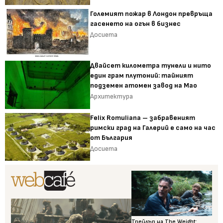
Големият пожар в Лондон превръща
гасенето на огън в бизнес
Досиета
Двайсет километра тунели и нито
един грам плутоний: тайният
подземен атомен завод на Мао
Архитектура
Felix Romuliana – забравеният
римски град на Галерий е само на час
от България
Досиета
Трейлър на The Weight: