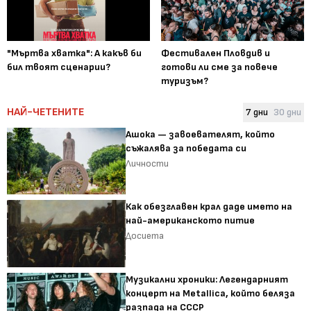
"Мъртва хватка": А какъв би
Фестивален Пловдив и
бил твоят сценарии?
готови ли сме за повече
туризъм?
НАЙ-ЧЕТЕНИТЕ
7 дни
30 дни
Ашока — завоевателят, който
съжалява за победата си
Личности
Как обезглавен крал даде името на
най-американското питие
Досиета
Музикални хроники: Легендарният
концерт на Metallica, който беляза
разпада на СССР