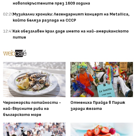
новопокръстените през 1609 година
02:20
Музикални хроники: Легендарният концерт на Metallica,
който беляза разпада на СССР
12:47
Как обезглавен крал даде името на най-американското
питие
Черноморски потайности -
Отмениха Прайда в Париж
най-вкусните риби на
заради жегата
българското море