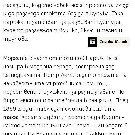
магазини, където човек може просто да влезе
и да разгледа стоката без да я купува. Така
парижани започват да развиват култура,
където разглеждат всичко, включително и
трупове.
Снимка: iStock
Моргата е част от този нов Париж. Тя се
намира в модерна сграда, построена зад
катедралата "Нотр Дам", където телата на
неизвестните мъртъвци са измити,
подготвени и изложени за разпознаване. Но
бързо мястото се превръща в сензация. През
1869 г. един наблюдател описва сцената
така: "Хората идват, просто за да видят -
както четат криминален роман или ходят в
театър. На вратата питат: "Какво имат