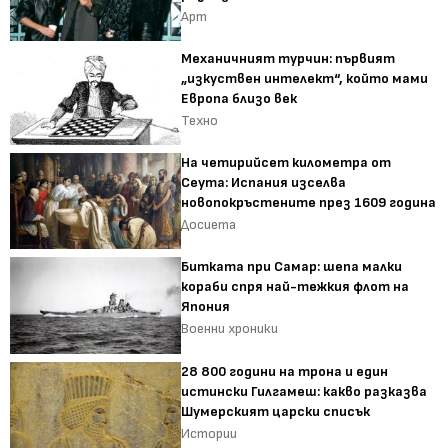
Арт
Механичният турчин: първият
„изкуствен интелект“, който мами
Европа близо век
Техно
На четирийсет километра от
Сеута: Испания изселва
новопокръстените през 1609 година
Досиета
Битката при Самар: шепа малки
кораби спря най-тежкия флот на
Япония
Военни хроники
28 800 години на трона и един
истински Гилгамеш: какво разказва
Шумерският царски списък
Истории