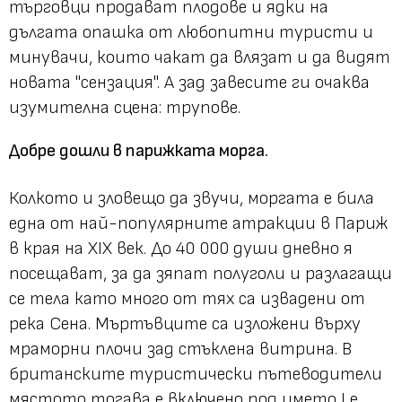
търговци продават плодове и ядки на
дългата опашка от любопитни туристи и
минувачи, които чакат да влязат и да видят
новата "сензация". А зад завесите ги очаква
изумителна сцена: трупове.
Добре дошли в парижката морга.
Колкото и зловещо да звучи, моргата е била
една от най-популярните атракции в Париж
в края на XIX век. До 40 000 души дневно я
посещават, за да зяпат полуголи и разлагащи
се тела като много от тях са извадени от
река Сена. Мъртъвците са изложени върху
мраморни плочи зад стъклена витрина. В
британските туристически пътеводители
мястото тогава е включено под името Le