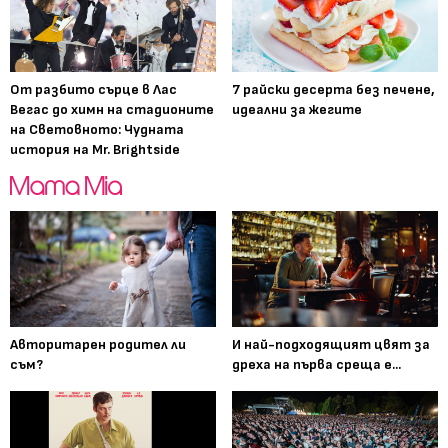
От разбито сърце в Лас
7 райски десерта без печене,
Вегас до химн на стадионите
идеални за жегите
на Световното: Чудната
история на Mr. Brightside
Авторитарен родител ли
И най-подходящият цвят за
съм?
дреха на първа среща е...