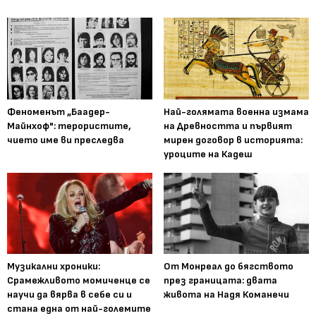
Феноменът „Баадер-
Най-голямата военна измама
Майнхоф": терористите,
на Древността и първият
чието име ви преследва
мирен договор в историята:
уроците на Кадеш
Музикални хроники:
От Монреал до бягството
Срамежливото момиченце се
през границата: двата
научи да вярва в себе си и
живота на Надя Команечи
стана една от най-големите