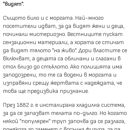
"видят".
Същото било и с моргата. Най-много
посетители идват, за да видят жени и деца,
починали мистериозно. Вестниците пускат
сензационни материали, а хората се стичат
да видят тялото "на живо". Дори властите се
включват, а децата са обличани и слагани в
стол близо до стъклото. Ако полицията има
заподозрени, то те са водени в моргата и
изправяни срещу жертвата с надеждата, че
това ще предизвика признание.
През 1882 г. е инсталирана хладилна система,
за да се запазват телата по-дълго. Но когато
някой "популярен" труп започва да се разлага,
понякога го заменят с восъчна фигура, за да