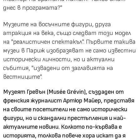
днес в програмата?"
Музеите на восъчните фигури, друга
атракция на века, също следват този модел
на "реалистичен спектакъл". Първите такива
музеи в Париж изобразяват не само известни
исторически личности, но и актуални
събития, "извадени от заглавията на
вестниците".
Музеят Гревън
(Musée Grévin)
, създаден от
френския журналист Артюр Майер, представя
на своите посетители не само исторически
фигури, но и скандални престъпления и най-
актуалните новини. Колкото по-кървава е
историята, толкова повече хора искат да я