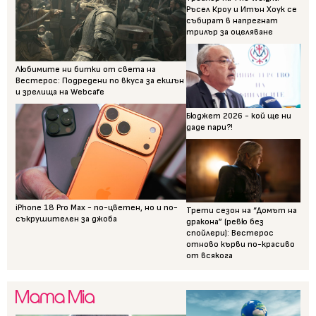
Ръсел Кроу и Итън Хоук се
събират в напрегнат
трилър за оцеляване
Любимите ни битки от света на
Вестерос: Подредени по вкуса за екшън
и зрелища на Webcafe
Бюджет 2026 - кой ще ни
даде пари?!
iPhone 18 Pro Max - по-цветен, но и по-
Трети сезон на “Домът на
съкрушителен за джоба
дракона” (ревю без
спойлери): Вестерос
отново кърви по-красиво
от всякога