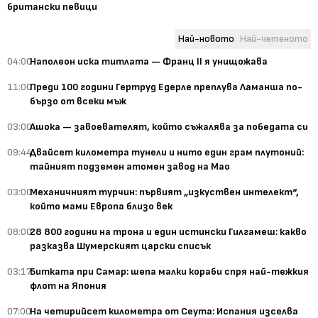
британски певици
Най-новото
Най-четеното
04:00
Наполеон иска титлата — Франц II я унищожава
11:00
Преди 100 години Гертруд Едерле преплува Ламанша по-
бързо от всеки мъж
03:00
Ашока — завоевателят, който съжалява за победата си
09:44
Двайсет километра тунели и нито един грам плутоний:
тайният подземен атомен завод на Мао
03:00
Механичният турчин: първият „изкуствен интелект“,
който мами Европа близо век
08:00
28 800 години на трона и един истински Гилгамеш: какво
разказва Шумерският царски списък
03:17
Битката при Самар: шепа малки кораби спря най-тежкия
флот на Япония
07:00
На четирийсет километра от Сеута: Испания изселва