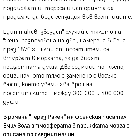
поддържат интереса и историята да
продължи да бъде сензация във вестниците.
Един такъв "звезден" случай е тялото на
"жена, разполовена на две", намерена в Сена
през 1876 г. Тълпи от посетители се
втурват в моргата, за да видят
нещастната душа. Две седмици по-късно,
оригиналното тяло е заменено с восъчен
бюст, което увеличава броя на
посетителите - между 300 000 и 400 000
души.
В романа "Терез Ракен" на френския писател
Емил Зола атмосферата в парижката морга е
описана по следния начин: