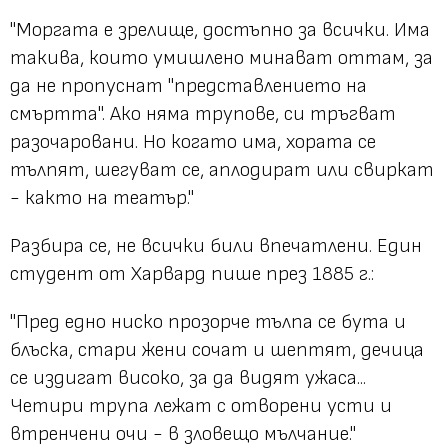
"Моргата е зрелище, достъпно за всички. Има
такива, които умишлено минават оттам, за
да не пропуснат "представлението на
смъртта". Ако няма трупове, си тръгват
разочаровани. Но когато има, хората се
тълпят, шегуват се, аплодират или свиркат
- както на театър."
Разбира се, не всички били впечатлени. Един
студент от Харвард пише през 1885 г.:
"Пред едно ниско прозорче тълпа се бута и
блъска, стари жени сочат и шептят, дечица
се издигат високо, за да видят ужаса...
Четири трупа лежат с отворени усти и
втренчени очи - в зловещо мълчание."