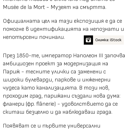
Musée de la Mort - Музеят на смъртта.
Официалната цел на тази експозиция е да се
помогне в идентификацията на непознати и
непотърсени починали.
Снимка: iStock
През 1850-те, император Наполеон III започва
амбициозен проект за модернизация на
Париж - тесните улички са заменени с
широки булеварди, паркове и инженерни
чудеса като канализацията. В този нов,
проходим град, парижани създали нова дума:
фланери
(фр. flânerie)
- удоволствието да се
скиташ безцелно и да наблюдаваш града.
Появяват се и първите универсални