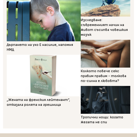
Изследване:
съвременният начин на
живот съсипва човешкия
мозък
Дърпането на ухо Е насилие, напомня
НМД
Колкото повече секс
правим правим - толкова
по-силна е любовта?
„Жената на френския лейтенант“,
отказала ролята на грешница
Тропични нощи: когато
жегата не спи