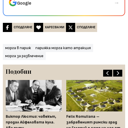
→
Google
СПОДЕЛЯНЕ
ХАРЕСВА МИ
СПОДЕЛЯНЕ
морга в париж
парижка морга като атракция
морга за развлечение
Подобни
е
Виктор Люстиг: човекът,
Felix Romuliana –
Пр
продал Айфеловата кула.
забравеният римски град
св
Два пъти
на Галерий е само на час от
на