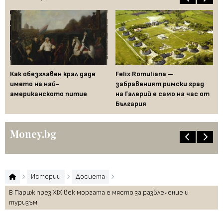
ра
Как обезглавен крал даде
Felix Romuliana –
Го
ва
името на най-
забравеният римски град
пр
американското питие
на Галерий е само на час от
в 
България
Money.bg
Истории
Досиета
В Париж през XIX век моргата е място за развлечение и
туризъм