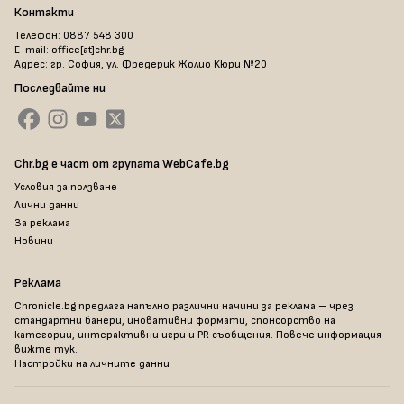
Контакти
Телефон: 0887 548 300
E-mail: office[at]chr.bg
Адрес: гр. София, ул. Фредерик Жолио Кюри №20
Последвайте ни
Chr.bg е част от групата WebCafe.bg
Условия за ползване
Лични данни
За реклама
Новини
Реклама
Chronicle.bg предлага напълно различни начини за реклама – чрез
стандартни банери, иновативни формати, спонсорство на
категории, интерактивни игри и PR съобщения. Повече информация
вижте тук
.
Настройки на личните данни