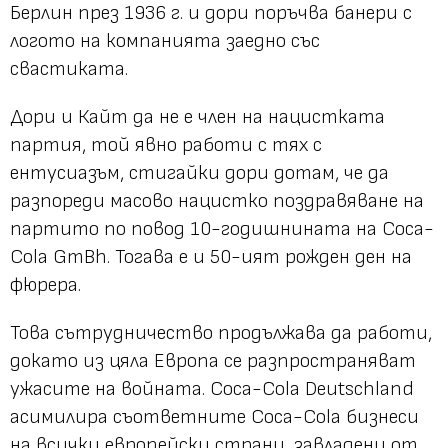
Берлин през 1936 г. и дори поръчва банери с
логото на компанията заедно със
свастиката.
Дори и Кайт да не е член на нацистката
партия, той явно работи с тях с
ентусиазъм, стигайки дори дотам, че да
разпореди масово нацистко поздравяване на
партито по повод 10-годишнината на Coca-
Cola GmBh. Тогава е и 50-ият рожден ден на
фюрера.
Това сътрудничество продължава да работи,
докато из цяла Европа се разпространяват
ужасите на войната. Coca-Cola Deutschland
асимилира съответните Coca-Cola бизнеси
на всички европейски страни, завладени от