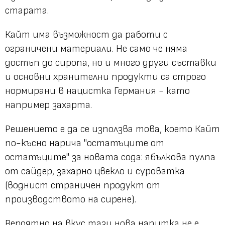
старата.
Кайт има възможност да работи с
ограничени материали. Не само че няма
достъп до сиропа, но и много други съставки
и основни хранителни продукти са строго
нормирани в нацистка Германия - като
например захарта.
Решението е да се използва това, което Кайт
по-късно нарича "остатъците от
остатъците" за новата сода: ябълкова пулпа
от сайдер, захарно цвекло и суроватка
(воднист страничен продукт от
производството на сирене).
Вероятно на вкус тази нова напитка не е