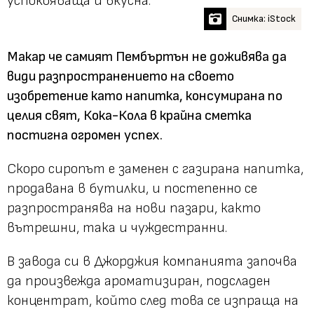
успокояваща и вкусна.
Снимка: iStock
Макар че самият Пембъртън не доживява да
види разпространението на своето
изобретение като напитка, консумирана по
целия свят, Кока-Кола в крайна сметка
постигна огромен успех.
Скоро сиропът е заменен с газирана напитка,
продавана в бутилки, и постепенно се
разпространява на нови пазари, както
вътрешни, така и чуждестранни.
В завода си в Джорджия компанията започва
да произвежда ароматизиран, подсладен
концентрат, който след това се изпраща на