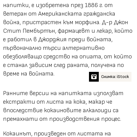
напитки, е изобретена през 1886 г. от
ветеран от Американската гражданска
война, пристрастен към морфина. Д-р Джон
Стит Пембъртън, фармацевт и лекар, който
е работил в Джорджия преди войната,
първоначално търси алтернативно
обезболяващо средство на опиата, от който
е станал зависим след раната, получена по
време на войната.
Снимка: iStock
Ранните версии на напитката използват
екстракти от листа на кока, макар че
впоследствие кокаиновите алкалоиди са
премахнати от производствения процес.
Кокаинът, произведен от листата на