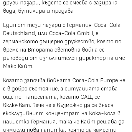
други пазари, където се смесва с газирана
вода, бутилира и продава.
Един от тези пазари е Германия. Coca-Cola
Deutschland, или Coca-Cola GmbH, е
германското дъщерно дружество, което по
време на Втората световна война се
ръководи от изпълнителен директор на име
Макс Кайт.
Когато започва войната Coca-Cola Europe не
е в добро състояние, а ситуацията става
още по-напрегната, когато САЩ се
включват. Вече не е възможно да се внася
ексклузивният концентрат на Кока-Кола в
нацистка Германия, така че Кайт решава да
измисли нова напитка, която да замести