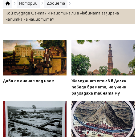
Истории
Досиета
Кой създаде Фанта? И наистина ли е любимата газирана
напитка на нацистите?
Дава се ананас под наем
Железният стълб в Делхи
победи времето, но учени
разгадаха тайната му