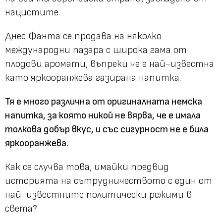
нацистите.
Днес Фанта се продава на няколко
международни пазара с широка гама от
плодови аромати, въпреки че е най-известна
като яркооранжева газирана напитка.
Тя е много различна от оригиналната немска
напитка, за която никой не вярва, че е имала
толкова добър вкус, и със сигурност не е била
яркооранжева.
Как се случва това, имайки предвид
историята на сътрудничеството с един от
най-известните политически режими в
света?