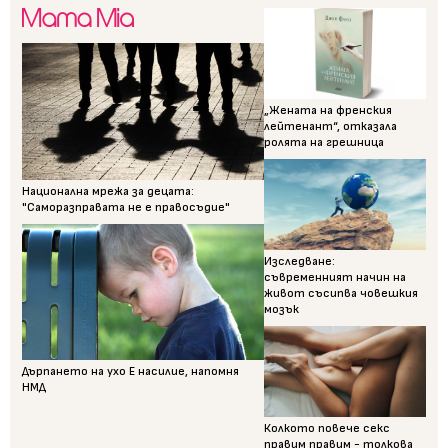
„Жената на френския
лейтенант“, отказала
ролята на грешница
Национална мрежа за децата:
"Саморазправата не е правосъдие"
Изследване:
съвременният начин на
живот съсипва човешкия
мозък
Дърпането на ухо Е насилие, напомня
НМД
Колкото повече секс
правим правим - толкова