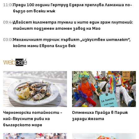
11:00
Преди 100 години Гертруд Едерле преплува Ламанша по-
бързо от всеки мъж
09:44
Двайсет километра тунели и нито един грам плутоний:
тайният подземен атомен завод на Мао
03:00
Механичният турчин: първият „изкуствен интелект“,
който мами Европа близо век
Черноморски потайности -
Отмениха Прайда в Париж
най-вкусните риби на
заради жегата
българското море