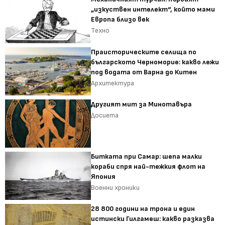
„изкуствен интелект“, който мами
Европа близо век
Техно
Праисторическите селища по
българското Черноморие: какво лежи
под водата от Варна до Китен
Архитектура
Другият мит за Минотавъра
Досиета
Битката при Самар: шепа малки
кораби спря най-тежкия флот на
Япония
Военни хроники
28 800 години на трона и един
истински Гилгамеш: какво разказва