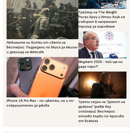
Трейлър на The Weight:
Ръсел Кроу и Итън Хоук се
събират в напрегнат
трилър за оцеляване
Любимите ни битки от света на
Вестерос: Подредени по вкуса за екшън
и зрелища на Webcafe
Бюджет 2026 - кой ще ни
даде пари?!
iPhone 18 Pro Max - по-цветен, но и по-
Трети сезон на “Домът на
съкрушителен за джоба
дракона” (ревю без
спойлери): Вестерос
отново кърви по-красиво
от всякога