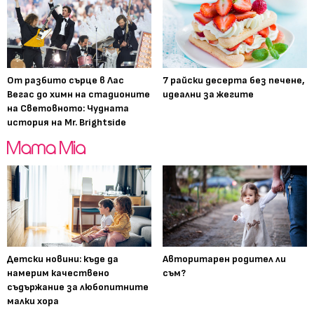
От разбито сърце в Лас
7 райски десерта без печене,
Вегас до химн на стадионите
идеални за жегите
на Световното: Чудната
история на Mr. Brightside
Детски новини: къде да
Авторитарен родител ли
намерим качествено
съм?
съдържание за любопитните
малки хора