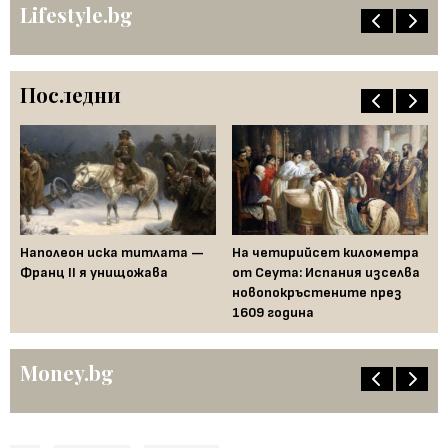
Lifestyle.bg
Последни
Наполеон иска титлата —
На четирийсет километра
Fe
Франц II я унищожава
от Сеута: Испания изселва
за
новопокръстените през
на
1609 година
Бъ
Money.bg