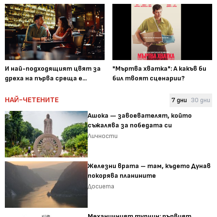
И най-подходящият цвят за
"Мъртва хватка": А какъв би
дреха на първа среща е...
бил твоят сценарии?
НАЙ-ЧЕТЕНИТЕ
7 дни
30 дни
Ашока — завоевателят, който
съжалява за победата си
Личности
Железни врата – там, където Дунав
покорява планините
Досиета
Механичният турчин: първият