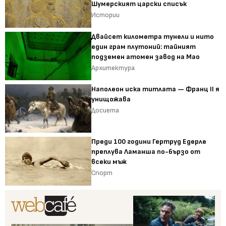
Шумерският царски списък
Истории
Двайсет километра тунели и нито
един грам плутоний: тайният
подземен атомен завод на Мао
Архитектура
Наполеон иска титлата — Франц II я
унищожава
Досиета
Преди 100 години Гертруд Едерле
преплува Ламанша по-бързо от
всеки мъж
Спорт