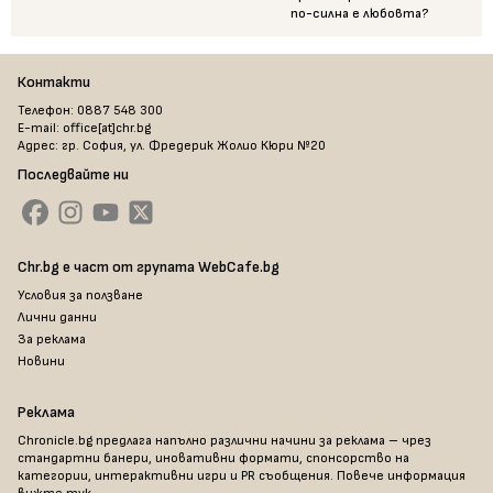
по-силна е любовта?
Контакти
Телефон: 0887 548 300
E-mail: office[at]chr.bg
Адрес: гр. София, ул. Фредерик Жолио Кюри №20
Последвайте ни
Chr.bg е част от групата WebCafe.bg
Условия за ползване
Лични данни
За реклама
Новини
Реклама
Chronicle.bg предлага напълно различни начини за реклама – чрез
стандартни банери, иновативни формати, спонсорство на
категории, интерактивни игри и PR съобщения. Повече информация