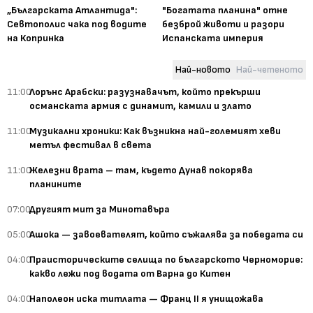
„Българската Атлантида":
"Богатата планина" отне
Севтополис чака под водите
безброй животи и разори
на Копринка
Испанската империя
Най-новото
Най-четеното
11:00
Лорънс Арабски: разузнавачът, който прекърши
османската армия с динамит, камили и злато
11:00
Музикални хроники: Как възникна най-големият хеви
метъл фестивал в света
11:00
Железни врата – там, където Дунав покорява
планините
07:00
Другият мит за Минотавъра
05:00
Ашока — завоевателят, който съжалява за победата си
04:00
Праисторическите селища по българското Черноморие:
какво лежи под водата от Варна до Китен
04:00
Наполеон иска титлата — Франц II я унищожава