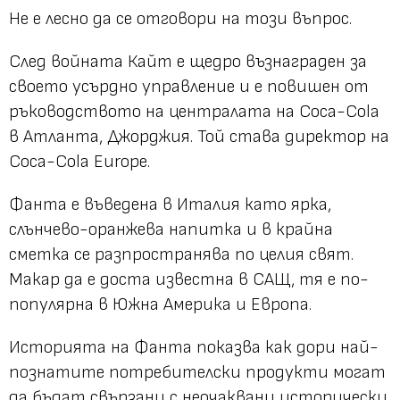
Не е лесно да се отговори на този въпрос.
След войната Кайт е щедро възнаграден за
своето усърдно управление и е повишен от
ръководството на централата на Coca-Cola
в Атланта, Джорджия. Той става директор на
Coca-Cola Europe.
Фанта е въведена в Италия като ярка,
слънчево-оранжева напитка и в крайна
сметка се разпространява по целия свят.
Макар да е доста известна в САЩ, тя е по-
популярна в Южна Америка и Европа.
Историята на Фанта показва как дори най-
познатите потребителски продукти могат
да бъдат свързани с неочаквани исторически