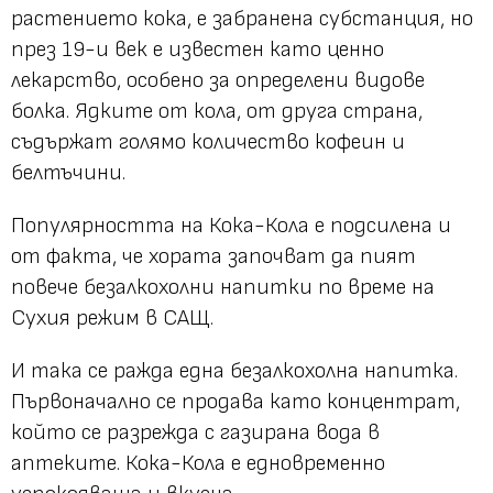
растението кока, е забранена субстанция, но
през 19-и век е известен като ценно
лекарство, особено за определени видове
болка. Ядките от кола, от друга страна,
съдържат голямо количество кофеин и
белтъчини.
Популярността на Кока-Кола е подсилена и
от факта, че хората започват да пият
повече безалкохолни напитки по време на
Сухия режим в САЩ.
И така се ражда една безалкохолна напитка.
Първоначално се продава като концентрат,
който се разрежда с газирана вода в
аптеките. Кока-Кола е едновременно