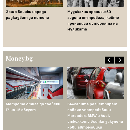
Защо всички народи
Музикални хроники: 50
Му
а
разказват за потопа
години от провала, който
Ср
пренаписа историята на
се
музиката
ст
го
пе
Money.bg
Метрото стига до "Левски
Българите регистрират
Пр
Г" на 15 август
повече употребявани
съ
Mercedes, BMW и Audi,
ко
отколкото всички закупени
ко
нови автомобили
Те