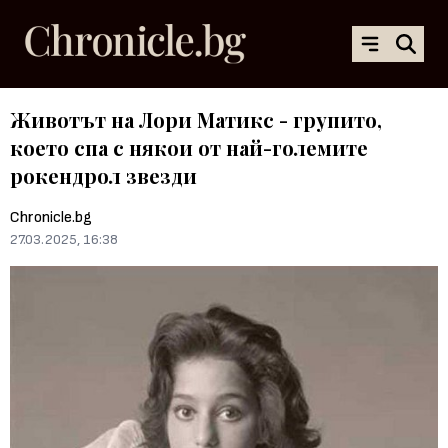
Животът на Лори Матикс - групито,
което спа с някои от най-големите
рокендрол звезди
Chronicle.bg
27.03.2025, 16:38