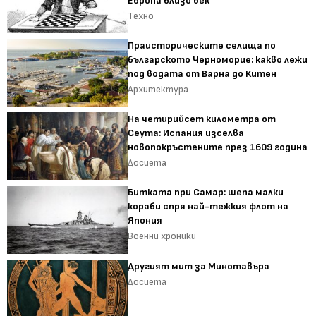
Европа близо век
Техно
Праисторическите селища по
българското Черноморие: какво лежи
под водата от Варна до Китен
Архитектура
На четирийсет километра от
Сеута: Испания изселва
новопокръстените през 1609 година
Досиета
Битката при Самар: шепа малки
кораби спря най-тежкия флот на
Япония
Военни хроники
Другият мит за Минотавъра
Досиета