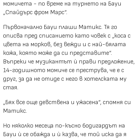
момичета - по време на турнето на Бауи
„Спайдърс фром Марс“.
Първоначално Бауи плаши Матикс. Тя го
описва пред списанието като човек с „коса с
цвета на морков, без вежди и с най-бялата
кожа, която може да си представите“.
Въпреки че музикантът ѝ прави предложение,
14-годишното момиче се преструва, че е с
друг, за да не отиде с него в хотелската му
стая.
„Бях все още девствена и ужасена“, спомня си
Матикс.
Но няколко месеца по-късно бодигардът на
Бауи ѝ се обажда и ѝ казва, че той иска да я