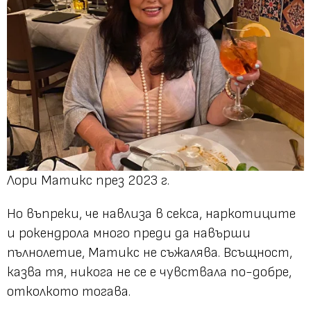
Лори Матикс през 2023 г.
Но въпреки, че навлиза в секса, наркотиците
и рокендрола много преди да навърши
пълнолетие, Матикс не съжалява. Всъщност,
казва тя, никога не се е чувствала по-добре,
отколкото тогава.