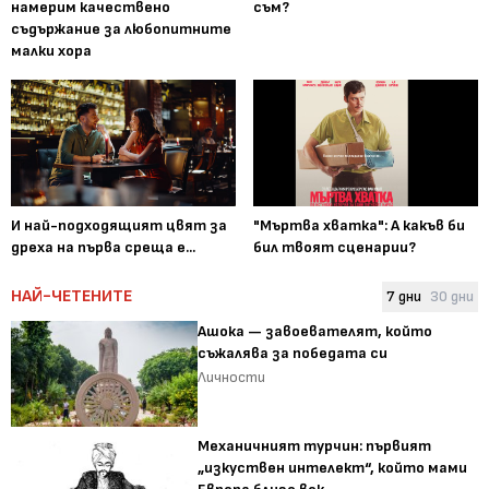
намерим качествено
съм?
съдържание за любопитните
малки хора
И най-подходящият цвят за
"Мъртва хватка": А какъв би
дреха на първа среща е...
бил твоят сценарии?
НАЙ-ЧЕТЕНИТЕ
7 дни
30 дни
Ашока — завоевателят, който
съжалява за победата си
Личности
Механичният турчин: първият
„изкуствен интелект“, който мами