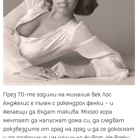
През 70-те години на миналия век Лос
Анджелис е пълен с рокендрол фенки - и
желаещи да бъдат такива. Много хора
мечтаят да напуснат дома си, да следват
рокзвездите от град на град и да се докоснат
и до разкошния им начин на живот. Не всеки