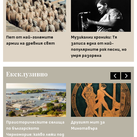
и
Пет от най-големите
Музикални хроники: Тя
За
за
армии на древния свят
записа една от най-
от
популярните рок песни, но
го
умря разорена
Ексклузивно
Праисторическите селища
Другият мит за
На
по българското
Минотавъра
Фр
Черноморие: какво лежи под