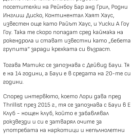
посетителки на Рейнбоу Бар анд Грил, Родни
Инглиш Диско, Континентал Хаят Хаус,
известен още като Райът Хаус, и Уиски А Гоу
Гоу. Така те скоро попадат сред каймака на
рокендрола и стават известни като „бебета
групита“ заради крехката си възраст.
Тогава Матикс се запознава с Дейвид Бауи. Тя
е на 14 години, а Бауи е в средата на 20-те си
години.
Според интервюто, което Лори дава пред
Thrillist през 2015 г., тя се запознава с Бауи в Е
Клуб - нощен клуб, който е забавлявал
рокзвезди и си е затварял очите за
употребата на наркотици и непълнолетни