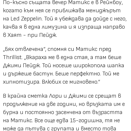
По-късно същата вечер Матикс е в Рейнбоу,
когато към нея се приближава мениджърът
на Led Zeppelin. Той я убеждава да дойде с него,
качва я в една лимузина и я изпраща направо
в Хаят - при Пейдж.
„Бях отвлечена“, спомня си Матикс пред
Thrillist. „Вкараха ме в една стая, а там беше
Джими Пейдж. Той носеше широкопола шапка
и държеше бастун. Беше перфектно. Той ме
хипнотизира. Влюбих се мигновено.“
В крайна сметка Лори и Джими се срещат в
продължение на две години, но връзката им е
бурна и постоянно засенчена от възрастта
на Матикс. Все още едва 15-годишна, тя не
може да пътува с групата и вместо това