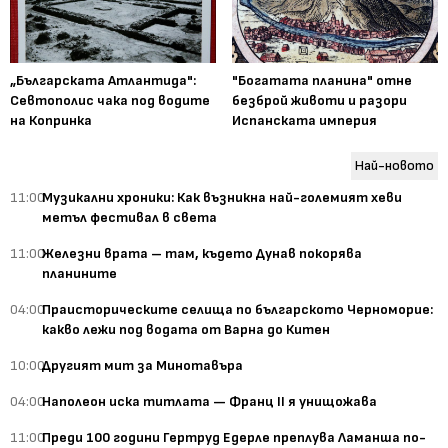
„Българската Атлантида":
"Богатата планина" отне
Севтополис чака под водите
безброй животи и разори
на Копринка
Испанската империя
Най-новото
11:00
Музикални хроники: Как възникна най-големият хеви
метъл фестивал в света
11:00
Железни врата – там, където Дунав покорява
планините
04:00
Праисторическите селища по българското Черноморие:
какво лежи под водата от Варна до Китен
10:00
Другият мит за Минотавъра
04:00
Наполеон иска титлата — Франц II я унищожава
11:00
Преди 100 години Гертруд Едерле преплува Ламанша по-