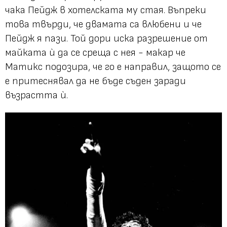
чака Пейдж в хотелската му стая. Въпреки
това твърди, че двамата са влюбени и че
Пейдж я пази. Той дори иска разрешение от
майката ѝ да се среща с нея - макар че
Матикс подозира, че го е направил, защото се
е притеснявал да не бъде съден заради
възрастта ѝ.