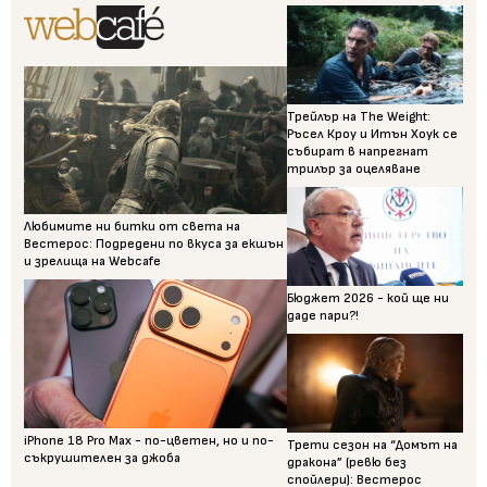
Трейлър на The Weight:
Ръсел Кроу и Итън Хоук се
събират в напрегнат
трилър за оцеляване
Любимите ни битки от света на
Вестерос: Подредени по вкуса за екшън
и зрелища на Webcafe
Бюджет 2026 - кой ще ни
даде пари?!
iPhone 18 Pro Max - по-цветен, но и по-
Трети сезон на “Домът на
съкрушителен за джоба
дракона” (ревю без
спойлери): Вестерос