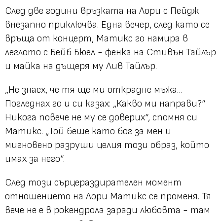
След две години връзката на Лори с Пейдж
внезапно приключва. Една вечер, след като се
връща от концерт, Матикс го намира в
леглото с Бейб Бюел - фенка на Стивън Тайлър
и майка на дъщеря му Лив Тайлър.
„Не знаех, че тя ще ми открадне мъжа…
Погледнах го и си казах: „Какво ми направи?“
Никога повече не му се доверих“, спомня си
Матикс. „Той беше като бог за мен и
мигновено разруши целия този образ, който
имах за него“.
След този сърцераздирателен момент
отношението на Лори Матикс се променя. Тя
вече не е в рокендрола заради любовта - там