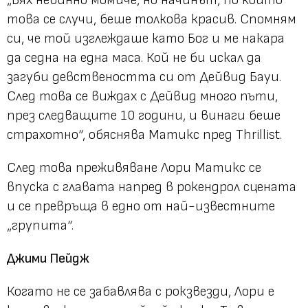
„Бях невинно момиче, но начинът, по който
това се случи, беше толкова красив. Спомням
си, че той изглеждаше като Бог и ме накара
да седна на една маса. Кой не би искал да
загуби девствеността си от Дейвид Бауи.
След това се виждах с Дейвид много пъти,
през следващите 10 години, и винаги беше
страхотно“, обяснява Матикс пред Thrillist.
След това преживяване Лори Матикс се
впуска с главата напред в рокендрол сцената
и се превръща в едно от най-известните
„групита“.
Джими Пейдж
Когато не се забавлява с рокзвезди, Лори е