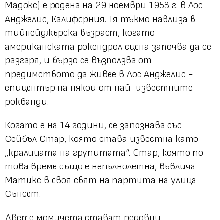
Мадокс) е родена на 29 ноември 1958 г. в Лос
Анджелис, Калифорния. Тя тъкмо навлиза в
тийнейджърска възраст, когато
американската рокендрол сцена започва да се
разгаря, и бързо се възползва от
предимството да живее в Лос Анджелис -
епицентър на някои от най-известните
рокбанди.
Когато е на 14 години, се запознава със
Сейбъл Стар, която става известна като
„кралицата на групитата“. Стар, която по
това време също е непълнолетна, въвлича
Матикс в своя свят на партита на улица
Сънсет.
Двете момичета стават редовни