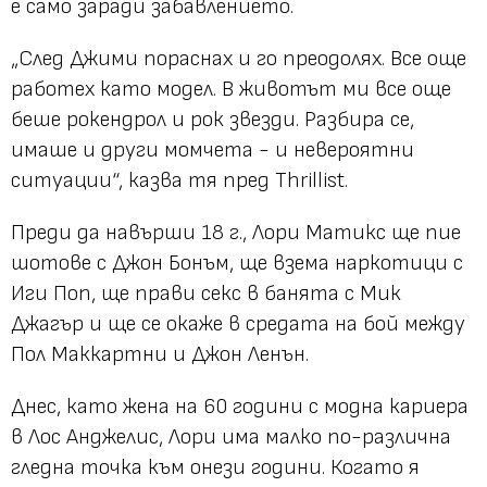
е само заради забавлението.
„След Джими пораснах и го преодолях. Все още
работех като модел. В животът ми все още
беше рокендрол и рок звезди. Разбира се,
имаше и други момчета - и невероятни
ситуации“, казва тя пред Thrillist.
Преди да навърши 18 г., Лори Матикс ще пие
шотове с Джон Бонъм, ще взема наркотици с
Иги Поп, ще прави секс в банята с Мик
Джагър и ще се окаже в средата на бой между
Пол Маккартни и Джон Ленън.
Днес, като жена на 60 години с модна кариера
в Лос Анджелис, Лори има малко по-различна
гледна точка към онези години. Когато я