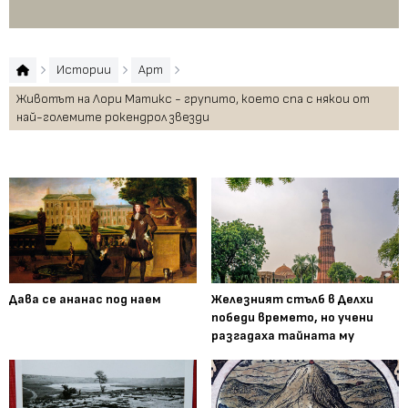
пр
Истории
Арт
Животът на Лори Матикс - групито, което спа с някои от
най-големите рокендрол звезди
Дава се ананас под наем
Железният стълб в Делхи
победи времето, но учени
разгадаха тайната му