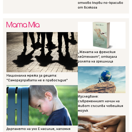
отново кърви по-красиво
от всякога
„Жената на френския
лейтенант“, отказала
ролята на грешница
Национална мрежа за децата:
"Саморазправата не е правосъдие"
Изследване:
съвременният начин на
живот съсипва човешкия
мозък
Дърпането на ухо Е насилие, напомня