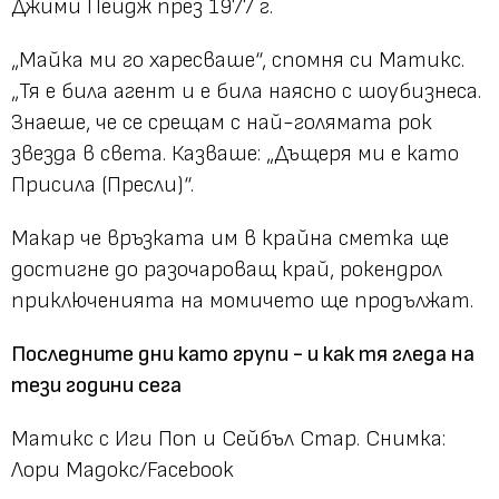
Джими Пейдж през 1977 г.
„Майка ми го харесваше“, спомня си Матикс.
„Тя е била агент и е била наясно с шоубизнеса.
Знаеше, че се срещам с най-голямата рок
звезда в света. Казваше: „Дъщеря ми е като
Присила (Пресли)“.
Макар че връзката им в крайна сметка ще
достигне до разочароващ край, рокендрол
приключенията на момичето ще продължат.
Последните дни като групи - и как тя гледа на
тези години сега
Матикс с Иги Поп и Сейбъл Стар.
Снимка:
Лори Мадокс/Facebook