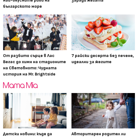
най-вкусните риби на
заради жегата
българското море
От разбито сърце в Лас
7 райски десерта без печене,
Вегас до химн на стадионите
идеални за жегите
на Световното: Чудната
история на Mr. Brightside
Детски новини: къде да
Авторитарен родител ли