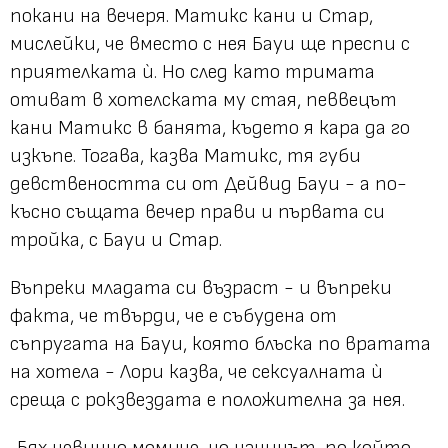
покани на вечеря. Матикс кани и Стар,
мислейки, че вместо с нея Бауи ще преспи с
приятелката ѝ. Но след като тримата
отиват в хотелската му стая, певвецът
кани Матикс в банята, където я кара да го
изкъпе. Тогава, казва Матикс, тя губи
девствеността си от Дейвид Бауи - а по-
късно същата вечер прави и първата си
тройка, с Бауи и Стар.
Въпреки младата си възраст - и въпреки
факта, че твърди, че е събудена от
съпругата на Бауи, която блъска по вратата
на хотела - Лори казва, че сексуалната ѝ
среща с рокзвездата е положителна за нея.