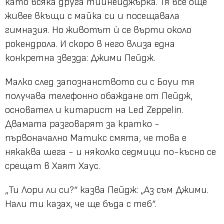
като всяка друга тийнейджърка. Тя все още
живее вкъщи с майка си и посещавала
гимназия. Но животът ѝ се върти около
рокендрола. И скоро в него влиза една
конкретна звезда: Джими Пейдж.
Малко след запознанството си с Боуи тя
получава телефонно обаждане от Пейдж,
основател и китарист на Led Zeppelin.
Двамата разговарят за кратко -
първоначално Матикс смята, че това е
някаква шега - и няколко седмици по-късно се
срещат в Хаят Хаус.
„Ти Лори ли си?“ казва Пейдж: „Аз съм Джими.
Нали ти казах, че ще бъда с теб“.