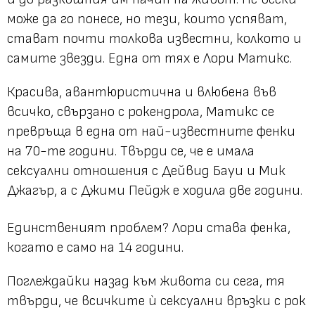
може да го понесе, но тези, които успяват,
стават почти толкова известни, колкото и
самите звезди. Една от тях е Лори Матикс.
Красива, авантюристична и влюбена във
всичко, свързано с рокендрола, Матикс се
превръща в една от най-известните фенки
на 70-те години. Твърди се, че е имала
сексуални отношения с Дейвид Бауи и Мик
Джагър, а с Джими Пейдж е ходила две години.
Единственият проблем? Лори става фенка,
когато е само на 14 години.
Поглеждайки назад към живота си сега, тя
твърди, че всичките ѝ сексуални връзки с рок