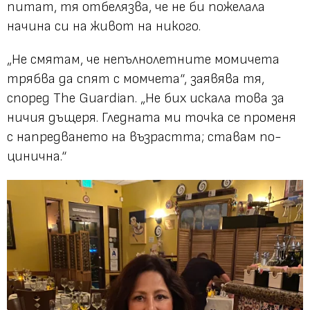
питат, тя отбелязва, че не би пожелала
начина си на живот на никого.
„Не смятам, че непълнолетните момичета
трябва да спят с момчета“, заявява тя,
според The Guardian. „Не бих искала това за
ничия дъщеря. Гледната ми точка се променя
с напредването на възрастта; ставам по-
цинична.“