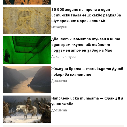
28 800 години на трона и един
истински Гилгамеш: какво разказва
Шумерският царски списък
Истории
Двайсет километра тунели и нито
един грам плутоний: тайният
подземен атомен завод на Мао
Архитектура
Железни врата – там, където Дунав
покорява планините
Досиета
Наполеон иска титлата — Франц II я
унищожава
Досиета