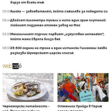
бързо от всеки мъж
03:00
Ашока — завоевателят, който съжалява за победата си
09:44
Двайсет километра тунели и нито един грам плутоний:
тайният подземен атомен завод на Мао
03:00
Механичният турчин: първият „изкуствен интелект“,
който мами Европа близо век
08:00
28 800 години на трона и един истински Гилгамеш: какво
разказва Шумерският царски списък
Черноморски потайности -
Отмениха Прайда в Париж