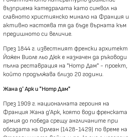
възприема катедралата като символ на
славното християнско минало на Франция и
активно настоява тя да бъде върната към
предишното си величие.
През 1844 г. известният френски архитект
Йожен Виоле льо Дюк е назначен да ръководи
пълна реставрация на "Нотр Дам" - проект,
който продължава близо 20 години.
Жана д' Арк и "Нотр Дам"
През 1909 г. националната героиня на
Франция Жана д'Арк, която води френската
армия до победа срещу англичаните при
обсадата на Орлеан (1428-1429) по време на