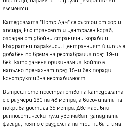
портици, параклиси и други декоративни
елементи.
Катедралата "Нотр Дам" се състои от хор и
апсида, къс трансепт и централен кораб,
ограден от двойни странични кораби и
квадратни параклиси. Централният ѝ шпил е
добавен по време на реставрация през 19-и
век, като заменя оригиналния, който е
напълно премахнат през 18-и век поради
конструктивна нестабилност.
Вътрешното пространство на катедралата
е с размери 130 на 48 метра, а височината на
покрива достига 35 метра. Две масивни
ранноготически кули увенчават западната
фасада, която е разделена на три нива и има