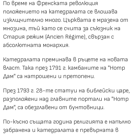
По време на Френската революция
положението на катедралата се влошава
изклщчително много. Църквата е мразена от
мнозина, тъй като се счита за съюзник на
Стария режим (Ancien Régime), свързан с
абсолютната монархия.
Катедралата преминава в ръцете на новата
власт. Така през 1791 г. камбаните на "Нотр
Дам" са натрошени и претопени.
През 1793 г. 28-те статуи на библейски царе,
разположени над главните портали на "Нотр
Дам", са обезглавени от бунтовници.
По-късно същата година религията е напълно
забранена и катедралата е превърната в