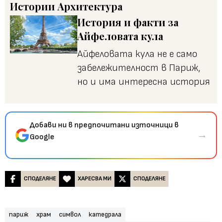
Истории
Архитектура
История и факти за
Айфеловата кула
Айфеловата кула не е само
забележителност в Париж,
но и има интересна история
Добави ни в предпочитани източници в
→
Google
СПОДЕЛЯНЕ
ХАРЕСВА МИ
СПОДЕЛЯНЕ
париж
храм
символ
катедрала