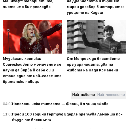
Майнхоф": терористите,
на Древността и първият
чието име ви преследва
мирен договор в историята:
уроците на Кадеш
Музикални хроники:
От Монреал до бягството
Срамежливото момиченце се
през границата: двата
научи да вярва в себе си и
живота на Надя Команечи
стана една от най-големите
британски певици
Най-новото
Най-четеното
04:00
Наполеон иска титлата — Франц II я унищожава
11:00
Преди 100 години Гертруд Едерле преплува Ламанша по-
бързо от всеки мъж