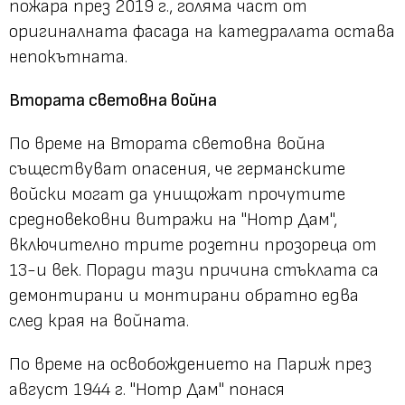
пожара през 2019 г., голяма част от
оригиналната фасада на катедралата остава
непокътната.
Втората световна война
По време на Втората световна война
съществуват опасения, че германските
войски могат да унищожат прочутите
средновековни витражи на "Нотр Дам",
включително трите розетни прозореца от
13-и век. Поради тази причина стъклата са
демонтирани и монтирани обратно едва
след края на войната.
По време на освобождението на Париж през
август 1944 г. "Нотр Дам" понася