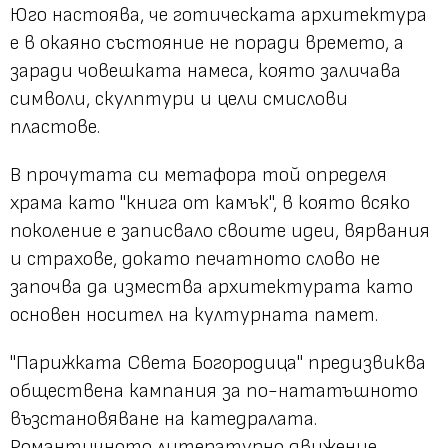
Юго настоява, че готическата архитектура
е в окаяно състояние не поради времето, а
заради човешката намеса, която заличава
символи, скулптури и цели смислови
пластове.
В прочутата си метафора той определя
храма като "книга от камък", в която всяко
поколение е записвало своите идеи, вярвания
и страхове, докато печатното слово не
започва да измества архитектурата като
основен носител на културната памет.
"Парижката Света Богородица" предизвиква
обществена кампания за по-нататъшното
възстановяване на катедралата.
Романтичното литературно движение