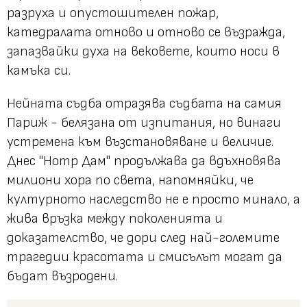
разруха и опустошителен пожар,
катедралата отново и отново се възражда,
запазвайки духа на вековете, които носи в
камъка си.
Нейната съдба отразява съдбата на самия
Париж - белязана от изпитания, но винаги
устремена към възстановяване и величие.
Днес "Нотр Дам" продължава да вдъхновява
милиони хора по света, напомняйки, че
културното наследство не е просто минало, а
жива връзка между поколенията и
доказателство, че дори след най-големите
трагедии красотата и смисълът могат да
бъдат възродени.