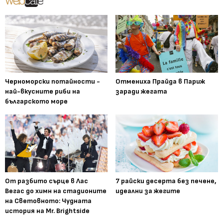
Черноморски потайности -
Отмениха Прайда в Париж
най-вкусните риби на
заради жегата
българското море
От разбито сърце в Лас
7 райски десерта без печене,
Вегас до химн на стадионите
идеални за жегите
на Световното: Чудната
история на Mr. Brightside