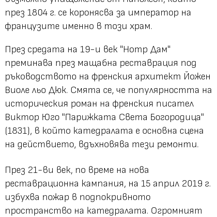
през 1804 г. се коронясва за император на
французите именно в този храм.
През средата на 19-и век "Нотр Дам"
преминава през мащабна реставрация под
ръководството на френския архитект Йожен
Виоле льо Дюк. Смята се, че популярността на
историческия роман на френския писател
Виктор Юго "Парижката Света Богородица"
(1831), в който катедралата е основна сцена
на действието, вдъхновява тези ремонти.
През 21-ви век, по време на нова
реставрационна кампания, на 15 април 2019 г.
избухва пожар в подпокривното
пространство на катедралата. Огромният