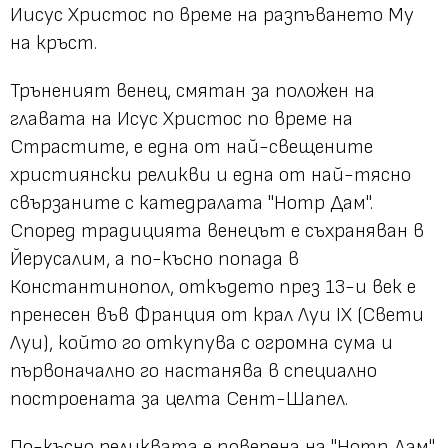
Иисус Христос по време на разпъването Му
на кръст.
Тръненият венец, смятан за положен на
главата на Исус Христос по време на
Страстите, е една от най-свещените
християнски реликви и една от най-тясно
свързаните с катедралата "Нотр Дам".
Според традицията венецът е съхраняван в
Йерусалим, а по-късно попада в
Константинопол, откъдето през 13-и век е
пренесен във Франция от крал Луи IX (Свети
Луи), който го откупува с огромна сума и
първоначално го настанява в специално
построената за целта Сент-Шапел.
По-късно реликвата е поверена на "Нотр Дам",