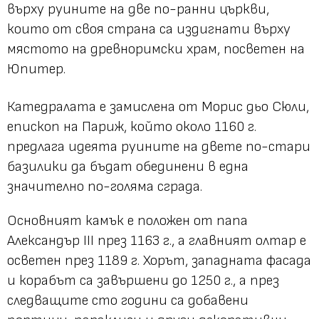
върху руините на две по-ранни църкви,
които от своя страна са издигнати върху
мястото на древноримски храм, посветен на
Юпитер.
Катедралата е замислена от Морис дьо Сюли,
епископ на Париж, който около 1160 г.
предлага идеята руините на двете по-стари
базилики да бъдат обединени в една
значително по-голяма сграда.
Основният камък е положен от папа
Александър III през 1163 г., а главният олтар е
осветен през 1189 г. Хорът, западната фасада
и корабът са завършени до 1250 г., а през
следващите сто години са добавени