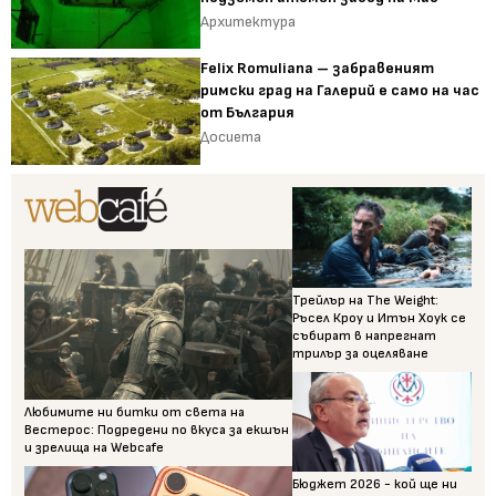
Архитектура
Felix Romuliana – забравеният
римски град на Галерий е само на час
от България
Досиета
Трейлър на The Weight:
Ръсел Кроу и Итън Хоук се
събират в напрегнат
трилър за оцеляване
Любимите ни битки от света на
Вестерос: Подредени по вкуса за екшън
и зрелища на Webcafe
Бюджет 2026 - кой ще ни