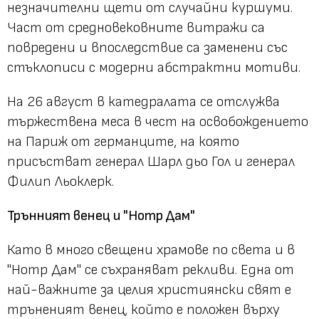
незначителни щети от случайни куршуми.
Част от средновековните витражи са
повредени и впоследствие са заменени със
стъклописи с модерни абстрактни мотиви.
На 26 август в катедралата се отслужва
тържествена меса в чест на освобождението
на Париж от германците, на която
присъстват генерал Шарл дьо Гол и генерал
Филип Льоклерк.
Трънният венец и "Нотр Дам"
Като в много свещени храмове по света и в
"Нотр Дам" се съхраняват рекливи. Една от
най-важните за целия християнски свят е
тръненият венец, който е положен върху