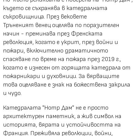
където се съхранява в катедралната
съкровищница. През вековете
Тръненият венец оцелява по поразителен
начин - преминава през Френската
революция, когато е укрит, през войни и
пожари, включително драматичното
спасяване по време на пожара през 2019 г.,
когато е изнесен от горящата катедрала от
пожарникари и духовници. За вярващите
това оцеляване е знак на божествена закрила
и чудо.
Катедралата "Нотр Дам" не е просто
архитектурен паметник, а жив символ на
историята, вярата и устойчивостта на
Франция. Преживяла революции, войни,