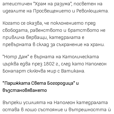
атеистичен "Храм на разума", посветен на
идеалите на Просвещението и Революцията.
Когато се оказва, че поклонението пред
свободата, равенството и братството не
привлича вярващи, катедралата е
превърната в склад за съхранение на храни.
"Нотр Дам" е върната на Католическата
църква едва през 1802 г., след като Наполеон
Бонапарт сключва мир с Ватикана.
"Парижката Света Богородица" и
възстановяването
Въпреки усилията на Наполеон катедралата
остава в лошо състояние и вътрешността ѝ