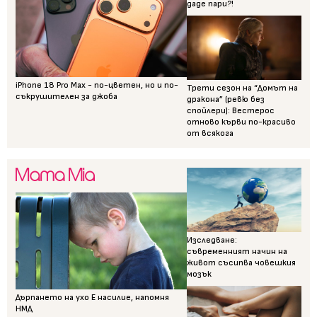
даде пари?!
iPhone 18 Pro Max - по-цветен, но и по-
Трети сезон на “Домът на
съкрушителен за джоба
дракона” (ревю без
спойлери): Вестерос
отново кърви по-красиво
от всякога
Изследване:
съвременният начин на
живот съсипва човешкия
мозък
Дърпането на ухо Е насилие, напомня
НМД