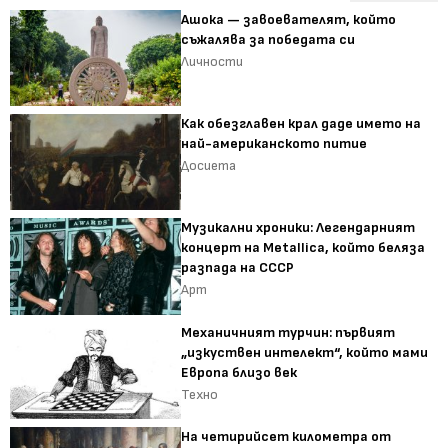
Ашока — завоевателят, който
съжалява за победата си
Личности
Как обезглавен крал даде името на
най-американското питие
Досиета
Музикални хроники: Легендарният
концерт на Metallica, който беляза
разпада на СССР
Арт
Механичният турчин: първият
„изкуствен интелект“, който мами
Европа близо век
Техно
На четирийсет километра от