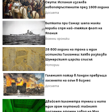
Сеута: Испания изселва
новопокръстените през 1609 година
Досиета
Битката при Самар: шепа малки
кораби спря най-тежкия флот на
Япония
Военни хроники
28 800 години на трона и един
истински Гилгамеш: какво разказва
Шумерският царски списък
Истории
Големият пожар в Лондон превръща
гасенето на огън в бизнес
Досиета
Двайсет километра тунели и нито
един грам плутоний: тайният
подземен атомен завод на Мао