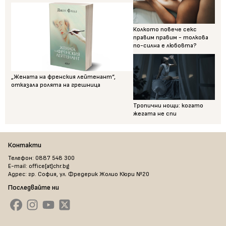
Колкото повече секс
правим правим - толкова
по-силна е любовта?
„Жената на френския лейтенант“,
отказала ролята на грешница
Тропични нощи: когато
жегата не спи
Контакти
Телефон: 0887 548 300
E-mail: office[at]chr.bg
Адрес: гр. София, ул. Фредерик Жолио Кюри №20
Последвайте ни