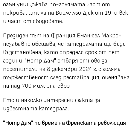
огън унищожава по-голямата част от
покрива, шпила на Виоле льо Дюк от 19-и век
и част от сводовете.
Президентът на Франция Еманюел Макрон
незабавно обещава, че катедралата ще бъде
възстановена, като определя срок от пет
години. "Нотр Дам" отваря отново за
посетители на 8 декември 2024 г. с голяма
тържественост след реставрация, оценявана
на над 700 милиона евро.
Ето и няколко интересни факта за
известната катедрала.
"Нотр Дам" по време на Френската революция