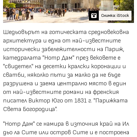
Снимка: iStock
Шедьовърът на готическата средновековна
архитектура и една от най-известните
исторически забележителности на Париж,
катедралата "Нотр Дам" през вековете е
"свидетел" на десетки кралски коронации и
сватби, няколко пъти за малко да не бъде
разрушена и заема централно място в един
от най-известните романи на френския
писател Виктор Юго от 1831 г. "Парижката
Света Богородица".
"Нотр Дам" се намира в източния край на Ил
дьо ла Сите или остров Сите и е построена