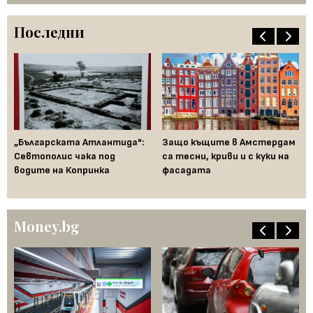
Последни
и
„Българската Атлантида":
Защо къщите в Амстердам
Гь
и
Севтополис чака под
са тесни, криви и с куки на
ко
водите на Копринка
фасадата
зе
Money.bg