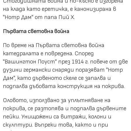
Стогодишната война и по-късно е изгорена
на клада като еретичка, е канонизирана в
"Нотр Дам" от папа Пий X.
Първата световна война
По време на Първата световна война
катедралата е повредена. Според
"Вашингтон Поуст" през 1914 г. повече от две
дузини германски снаряди поразяват "Нотр
Дам", като дървеното скеле се запалва и
подпалва дъбовата конструкция на покрива.
Оловото, използвано за уплътняване на
покрива, се разтопява и подпалва дървените
пейки. Унищожени са витражи, колони и
скулптури. Въпреки това, както и при