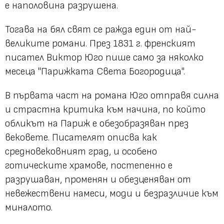
е наполовина разрушена.
Тогава на бял свят се ражда един от най-
великите романи. През 1831 г. френският
писател Виктор Юго пише само за няколко
месеца "Парижката Света Богородица".
В първата част на романа Юго отправя силна
и страстна критика към начина, по който
обликът на Париж е обезобразяван през
вековете. Писателят описва как
средновековният град, и особено
готическите храмове, постепенно е
разрушаван, променян и обезценяван от
невежествени намеси, моди и безразличие към
миналото.