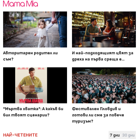
Авторитарен родител ли
И най-подходящият цвят за
съм?
дреха на първа среща е...
"Мъртва хватка": А какъв би
Фестивален Пловдив и
бил твоят сценарии?
готови ли сме за повече
туризъм?
НАЙ-ЧЕТЕНИТЕ
7 дни
30 дни