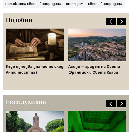
парижката света богородица
нотр дам
света богородица
Подобни
:
Къде изчезва знанието след
Асизи – градът на Свети
Дж
Античността?
Франциск и Света Клара
пр
е
Ексклузивно