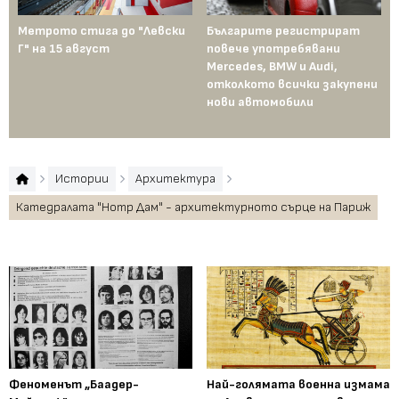
Метрото стига до "Левски
Българите регистрират
Пр
Г" на 15 август
повече употребявани
съ
Mercedes, BMW и Audi,
ко
отколкото всички закупени
ко
нови автомобили
Те
пр
Истории
Архитектура
Катедралата "Нотр Дам" - архитектурното сърце на Париж
Феноменът „Баадер-
Най-голямата военна измама