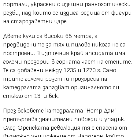
портали, украсени с изящни ранноготически
резби, над които се издига редица от фигури
на старозаветни царе.
Двете кули са високи 68 метра, а
предвидените за тях шпилове никога не са
построени. В източния край апсидата има
големи прозорци в горната част на стените.
Те са добавени между 1235 и 1270 г. Само
трите големи розетни прозореца на
катедралата запазват оригиналното си
стъкло от 13-и век.
През вековете катедралата "Нотр Дам"
претърпява значителни повреди и упадък.
След Френската революция тя е спасена от
възможно унищожение от Наполеон, който