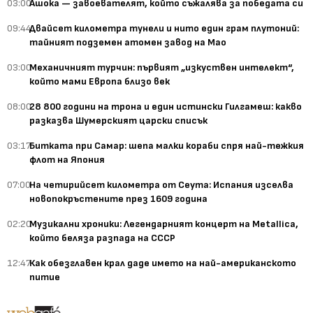
03:00
Ашока — завоевателят, който съжалява за победата си
09:44
Двайсет километра тунели и нито един грам плутоний:
тайният подземен атомен завод на Мао
03:00
Механичният турчин: първият „изкуствен интелект“,
който мами Европа близо век
08:00
28 800 години на трона и един истински Гилгамеш: какво
разказва Шумерският царски списък
03:17
Битката при Самар: шепа малки кораби спря най-тежкия
флот на Япония
07:00
На четирийсет километра от Сеута: Испания изселва
новопокръстените през 1609 година
02:20
Музикални хроники: Легендарният концерт на Metallica,
който беляза разпада на СССР
12:47
Как обезглавен крал даде името на най-американското
питие