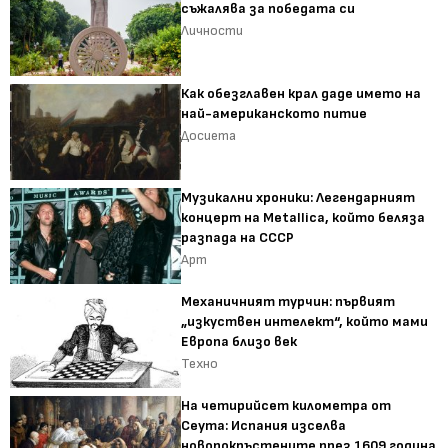
съжалява за победата си
Личности
Как обезглавен крал даде името на
най-американското питие
Досиета
Музикални хроники: Легендарният
концерт на Metallica, който беляза
разпада на СССР
Арт
Механичният турчин: първият
„изкуствен интелект“, който мами
Европа близо век
Техно
На четирийсет километра от
Сеута: Испания изселва
новопокръстените през 1609 година