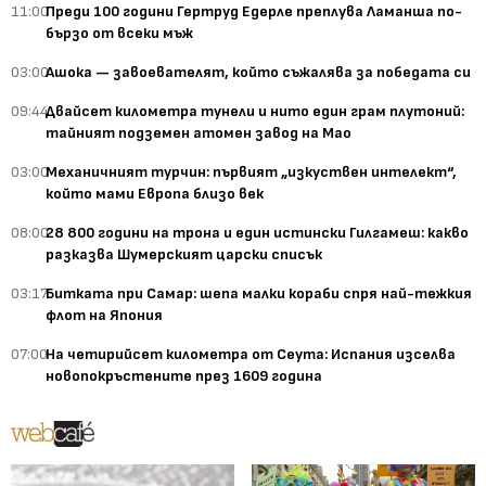
11:00
Преди 100 години Гертруд Едерле преплува Ламанша по-
бързо от всеки мъж
03:00
Ашока — завоевателят, който съжалява за победата си
09:44
Двайсет километра тунели и нито един грам плутоний:
тайният подземен атомен завод на Мао
03:00
Механичният турчин: първият „изкуствен интелект“,
който мами Европа близо век
08:00
28 800 години на трона и един истински Гилгамеш: какво
разказва Шумерският царски списък
03:17
Битката при Самар: шепа малки кораби спря най-тежкия
флот на Япония
07:00
На четирийсет километра от Сеута: Испания изселва
новопокръстените през 1609 година