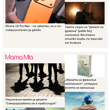
iPhone 18 Pro Max - по-цветен, но и по-
Трети сезон на “Домът на
съкрушителен за джоба
дракона” (ревю без
спойлери): Вестерос
отново кърви по-красиво
от всякога
„Жената на френския
лейтенант“, отказала
ролята на грешница
Национална мрежа за децата:
"Саморазправата не е правосъдие"