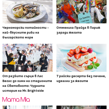
Черноморски потайности -
Отмениха Прайда в Париж
най-вкусните риби на
заради жегата
българското море
От разбито сърце в Лас
7 райски десерта без печене,
Вегас до химн на стадионите
идеални за жегите
на Световното: Чудната
история на Mr. Brightside