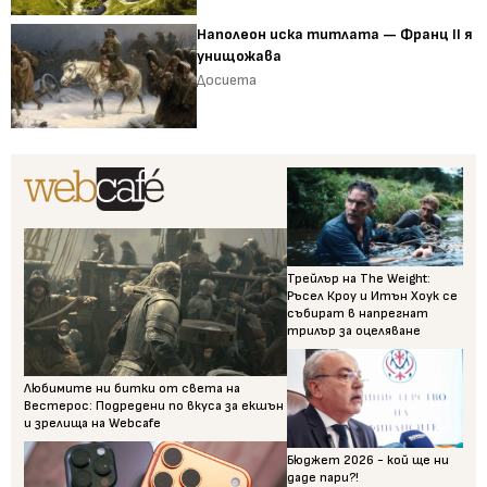
Наполеон иска титлата — Франц II я
унищожава
Досиета
Трейлър на The Weight:
Ръсел Кроу и Итън Хоук се
събират в напрегнат
трилър за оцеляване
Любимите ни битки от света на
Вестерос: Подредени по вкуса за екшън
и зрелища на Webcafe
Бюджет 2026 - кой ще ни
даде пари?!