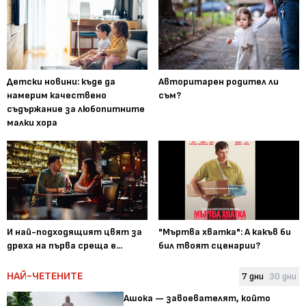
Детски новини: къде да
Авторитарен родител ли
намерим качествено
съм?
съдържание за любопитните
малки хора
И най-подходящият цвят за
"Мъртва хватка": А какъв би
дреха на първа среща е...
бил твоят сценарии?
НАЙ-ЧЕТЕНИТЕ
7 дни
30 дни
Ашока — завоевателят, който