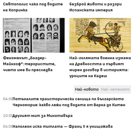
Севтополис чака под водите
безброй животи и разори
на Копринка
Испанската империя
Феноменът „Баадер-
Най-голямата военна измама
Майнхоф": терористите,
на Древността и първият
чието име ви преследва
мирен договор в историята:
уроците на Кадеш
Най-новото
Най-четеното
04:00
Потъналите праисторически селища по българското
Черноморие: какво лежи под водата от Варна до Китен
10:00
Другият мит за Минотавъра
04:00
Наполеон иска титлата — Франц II я унищожава