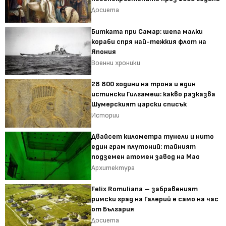
Досиета
Битката при Самар: шепа малки
кораби спря най-тежкия флот на
Япония
Военни хроники
28 800 години на трона и един
истински Гилгамеш: какво разказва
Шумерският царски списък
Истории
Двайсет километра тунели и нито
един грам плутоний: тайният
подземен атомен завод на Мао
Архитектура
Felix Romuliana – забравеният
римски град на Галерий е само на час
от България
Досиета