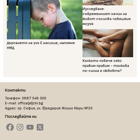
Изследване:
съвременният начин на
живот съсипва човешкия
мозък
Дърпането на ухо Е насилие, напомня
НМД
Колкото повече секс
правим правим - толкова
по-силна е любовта?
Контакти
Телефон: 0887 548 300
E-mail: office[at]chr.bg
Адрес: гр. София, ул. Фредерик Жолио Кюри №20
Последвайте ни