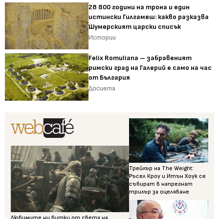
28 800 години на трона и един
истински Гилгамеш: какво разказва
Шумерският царски списък
Истории
Felix Romuliana – забравеният
римски град на Галерий е само на час
от България
Досиета
Трейлър на The Weight:
Ръсел Кроу и Итън Хоук се
събират в напрегнат
трилър за оцеляване
Любимите ни битки от света на