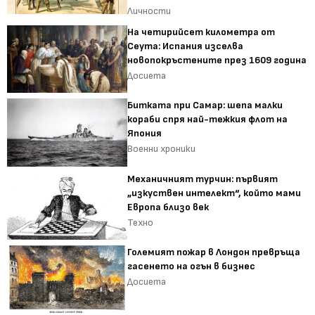
Личности
На четирийсет километра от
Сеута: Испания изселва
новопокръстените през 1609 година
Досиета
Битката при Самар: шепа малки
кораби спря най-тежкия флот на
Япония
Военни хроники
Механичният турчин: първият
„изкуствен интелект“, който мами
Европа близо век
Техно
Големият пожар в Лондон превръща
гасенето на огън в бизнес
Досиета