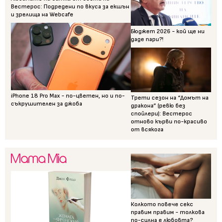
Вестерос: Подредени по вкуса за екшън
и зрелища на Webcafe
Бюджет 2026 - кой ще ни
даде пари?!
iPhone 18 Pro Max - по-цветен, но и по-
Трети сезон на “Домът на
съкрушителен за джоба
дракона” (ревю без
спойлери): Вестерос
отново кърви по-красиво
от всякога
Колкото повече секс
правим правим - толкова
по-силна е любовта?