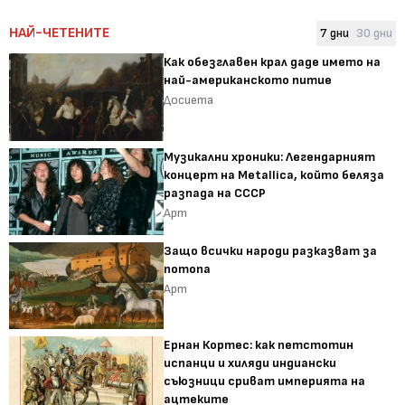
НАЙ-ЧЕТЕНИТЕ
7 дни
30 дни
Как обезглавен крал даде името на
най-американското питие
Досиета
Музикални хроники: Легендарният
концерт на Metallica, който беляза
разпада на СССР
Арт
Защо всички народи разказват за
потопа
Арт
Ернан Кортес: как петстотин
испанци и хиляди индиански
съюзници сриват империята на
ацтеките