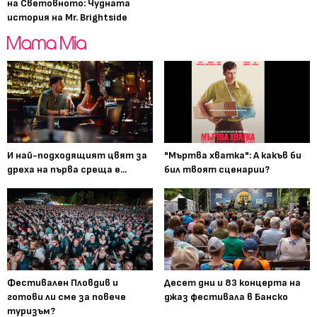
на Световното: Чудната
история на Mr. Brightside
И най-подходящият цвят за
"Мъртва хватка": А какъв би
дреха на първа среща е...
бил твоят сценарии?
Фестивален Пловдив и
Десет дни и 83 концерта на
готови ли сме за повече
джаз фестивала в Банско
туризъм?