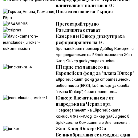
влиятелният политик в ЕС
Последен шанс за Гърция
Преговаряй трудно
Различията остават
Камерън и Юнкер дискутираха
реформирането на ЕС
Британският премиер Дейвид Камерън и
председателят на Еврокомисията Жан-
Клод Юнкер дискутираха искан...
ЕП прие създаването на
Европейски фонд за "плана Юнкер"
Европейският фонд за стратегически
инвестиции (EFSI), който ще захранва
"плана Юнкер", беше приет от...
Юнкер: Впечатлени сме от
напредъка на Черна гора
Председателят на Европейската
комисия Жан-Клод Юнкер заяви днес в
Брюксел, че Комисията е впечатлена...
Жан-Клод Юнкер: ЕС и
Великобритания се нуждаят един