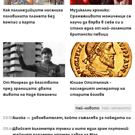
Как полинезийците населиха
Музикални хроники:
половината планета без
Срамежливото момиченце се
компас и карта
научи да вярва в себе си и
стана една от най-големите
британски певици
От Монреал до бягството
Юлиан Отстъпник -
през границата: двата
последният император на
живота на Надя Команечи
старите богове
Най-новото
Най-четеното
03:00
Ашока — завоевателят, който съжалява за победата си
09:44
Двайсет километра тунели и нито един грам плутоний:
тайният подземен атомен завод на Мао