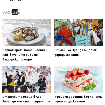
Черноморски потайности -
Отмениха Прайда в Париж
най-вкусните риби на
заради жегата
българското море
От разбито сърце в Лас
7 райски десерта без печене,
Вегас до химн на стадионите
идеални за жегите