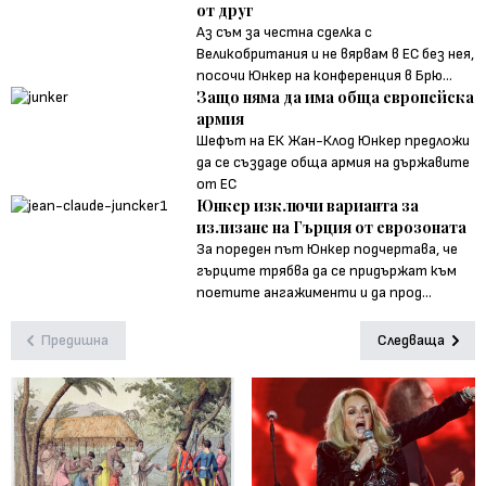
от друг
Аз съм за честна сделка с
Великобритания и не вярвам в ЕС без нея,
посочи Юнкер на конференция в Брю...
Защо няма да има обща европейска
армия
Шефът на ЕК Жан-Клод Юнкер предложи
да се създаде обща армия на държавите
от ЕС
Юнкер изключи варианта за
излизане на Гърция от еврозоната
За пореден път Юнкер подчертава, че
гърците трябва да се придържат към
поетите ангажименти и да прод...
Предишна
Следваща