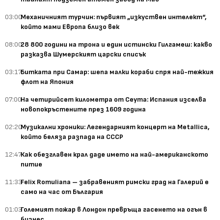
03:00
Механичният турчин: първият „изкуствен интелект“,
който мами Европа близо век
08:00
28 800 години на трона и един истински Гилгамеш: какво
разказва Шумерският царски списък
03:17
Битката при Самар: шепа малки кораби спря най-тежкия
флот на Япония
07:00
На четирийсет километра от Сеута: Испания изселва
новопокръстените през 1609 година
02:20
Музикални хроники: Легендарният концерт на Metallica,
който беляза разпада на СССР
12:47
Как обезглавен крал даде името на най-американското
питие
11:33
Felix Romuliana – забравеният римски град на Галерий е
само на час от България
01:03
Големият пожар в Лондон превръща гасенето на огън в
бизнес