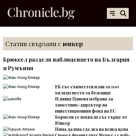
Статии свързани с
юнкер
Брюксел разделя наблюдението на България
и Румъния
ЕК със съвместен план за 100
хиляди места за бежанци
Илияна Цанова избрана за
заместник-директор на
инвестиционния фонд на ЕС
Борисов се похвали със сърце от
Юнкер
Няма да има сделка на всяка цена
Според французите Меркел е най-