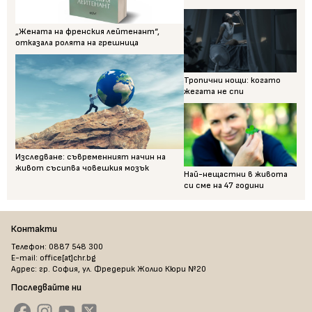
„Жената на френския лейтенант“,
отказала ролята на грешница
Тропични нощи: когато
жегата не спи
Изследване: съвременният начин на
живот съсипва човешкия мозък
Най-нещастни в живота
си сме на 47 години
Контакти
Телефон: 0887 548 300
E-mail: office[at]chr.bg
Адрес: гр. София, ул. Фредерик Жолио Кюри №20
Последвайте ни