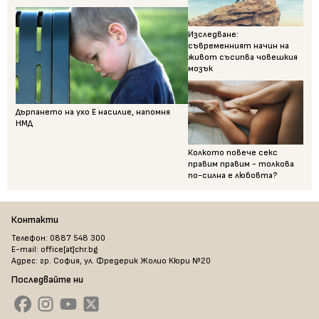
Изследване:
съвременният начин на
живот съсипва човешкия
мозък
Дърпането на ухо Е насилие, напомня
НМД
Колкото повече секс
правим правим - толкова
по-силна е любовта?
Контакти
Телефон: 0887 548 300
E-mail: office[at]chr.bg
Адрес: гр. София, ул. Фредерик Жолио Кюри №20
Последвайте ни