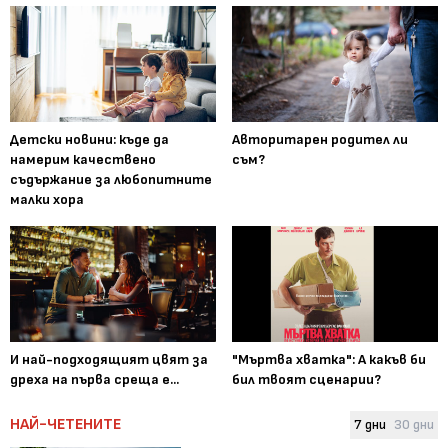
Детски новини: къде да
Авторитарен родител ли
намерим качествено
съм?
съдържание за любопитните
малки хора
И най-подходящият цвят за
"Мъртва хватка": А какъв би
дреха на първа среща е...
бил твоят сценарии?
НАЙ-ЧЕТЕНИТЕ
7 дни
30 дни