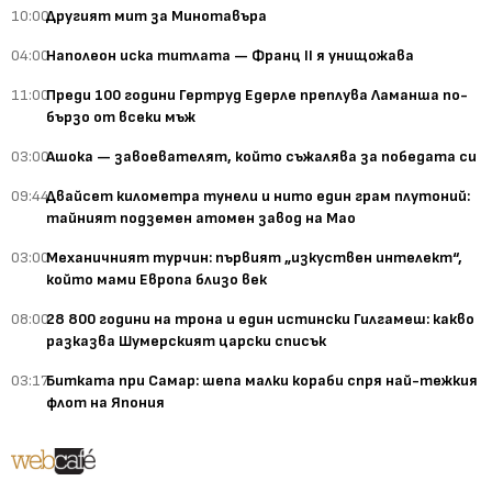
10:00
Другият мит за Минотавъра
04:00
Наполеон иска титлата — Франц II я унищожава
11:00
Преди 100 години Гертруд Едерле преплува Ламанша по-
бързо от всеки мъж
03:00
Ашока — завоевателят, който съжалява за победата си
09:44
Двайсет километра тунели и нито един грам плутоний:
тайният подземен атомен завод на Мао
03:00
Механичният турчин: първият „изкуствен интелект“,
който мами Европа близо век
08:00
28 800 години на трона и един истински Гилгамеш: какво
разказва Шумерският царски списък
03:17
Битката при Самар: шепа малки кораби спря най-тежкия
флот на Япония