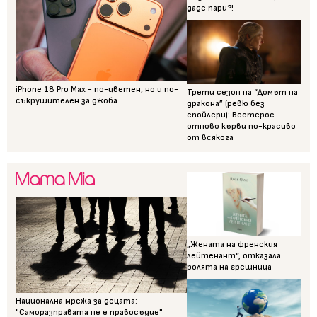
даде пари?!
iPhone 18 Pro Max - по-цветен, но и по-
Трети сезон на “Домът на
съкрушителен за джоба
дракона” (ревю без
спойлери): Вестерос
отново кърви по-красиво
от всякога
„Жената на френския
лейтенант“, отказала
ролята на грешница
Национална мрежа за децата:
"Саморазправата не е правосъдие"