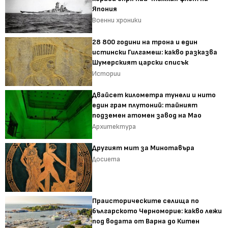
Япония
Военни хроники
28 800 години на трона и един
истински Гилгамеш: какво разказва
Шумерският царски списък
Истории
Двайсет километра тунели и нито
един грам плутоний: тайният
подземен атомен завод на Мао
Архитектура
Другият мит за Минотавъра
Досиета
Праисторическите селища по
българското Черноморие: какво лежи
под водата от Варна до Китен