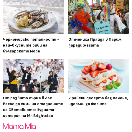
Черноморски потайности -
Отмениха Прайда в Париж
най-вкусните риби на
заради жегата
българското море
От разбито сърце в Лас
7 райски десерта без печене,
Вегас до химн на стадионите
идеални за жегите
на Световното: Чудната
история на Mr. Brightside