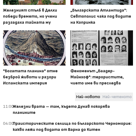
Железният стълб в Делхи
„Българската Атлантида":
победи времето, но учени
Севтополис чака под водите
разгадаха тайната му
на Копринка
"Богатата планина" отне
Феноменът „Баадер-
безброй животи и разори
Майнхоф": терористите,
Испанската империя
чието име ви преследва
Най-новото
Най-четеното
11:00
Железни врата – там, където Дунав покорява
планините
04:00
Праисторическите селища по българското Черноморие:
какво лежи под водата от Варна до Китен