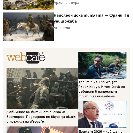
Архитектура
Наполеон иска титлата — Франц II я
унищожава
Досиета
Трейлър на The Weight:
Ръсел Кроу и Итън Хоук се
събират в напрегнат
трилър за оцеляване
Любимите ни битки от света на
Вестерос: Подредени по вкуса за екшън
и зрелища на Webcafe
Бюджет 2026 - кой ще ни