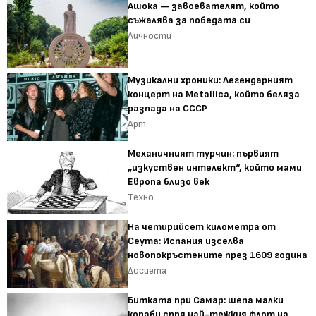
Ашока — завоевателят, който
съжалява за победата си
Личности
Музикални хроники: Легендарният
концерт на Metallica, който беляза
разпада на СССР
Арт
Механичният турчин: първият
„изкуствен интелект“, който мами
Европа близо век
Техно
На четирийсет километра от
Сеута: Испания изселва
новопокръстените през 1609 година
Досиета
Битката при Самар: шепа малки
кораби спря най-тежкия флот на