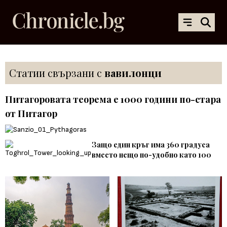
Статии свързани с
вавилонци
Питагоровата теорема е 1000 години по-стара
от Питагор
Защо един кръг има 360 градуса
вместо нещо по-удобно като 100