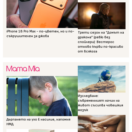
iPhone 18 Pro Max - по-цветен, но и по-
Трети сезон на “Домът на
съкрушителен за джоба
дракона” (ревю без
спойлери): Вестерос
отново кърви по-красиво
от всякога
Изследване:
съвременният начин на
живот съсипва човешкия
мозък
Дърпането на ухо Е насилие, напомня
НМД