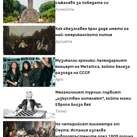
съжалява за победата си
Личности
Как обезглавен крал даде името на
най-американското питие
Досиета
Музикални хроники: Легендарният
концерт на Metallica, който беляза
разпада на СССР
Арт
Механичният турчин: първият
„изкуствен интелект“, който мами
Европа близо век
Техно
На четирийсет километра от
Сеута: Испания изселва
новопокръстените през 1609 година