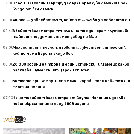
11:00
Преди 100 години Гертруд Едерле преплува Ламанша по-
бързо от всеки мъж
03:00
Ашока — завоевателят, който съжалява за победата си
09:44
Двайсет километра тунели и нито един грам плутоний:
тайният подземен атомен завод на Мао
03:00
Механичният турчин: първият „изкуствен интелект“,
който мами Европа близо век
08:00
28 800 години на трона и един истински Гилгамеш: какво
разказва Шумерският царски списък
03:17
Битката при Самар: шепа малки кораби спря най-тежкия
флот на Япония
07:00
На четирийсет километра от Сеута: Испания изселва
новопокръстените през 1609 година