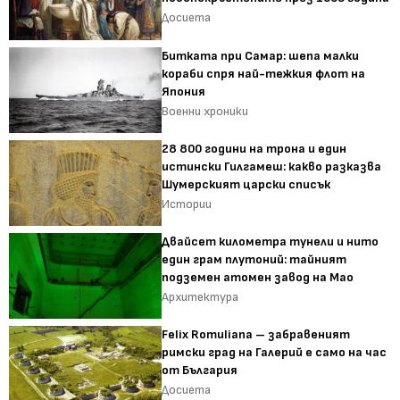
Досиета
Битката при Самар: шепа малки
кораби спря най-тежкия флот на
Япония
Военни хроники
28 800 години на трона и един
истински Гилгамеш: какво разказва
Шумерският царски списък
Истории
Двайсет километра тунели и нито
един грам плутоний: тайният
подземен атомен завод на Мао
Архитектура
Felix Romuliana – забравеният
римски град на Галерий е само на час
от България
Досиета