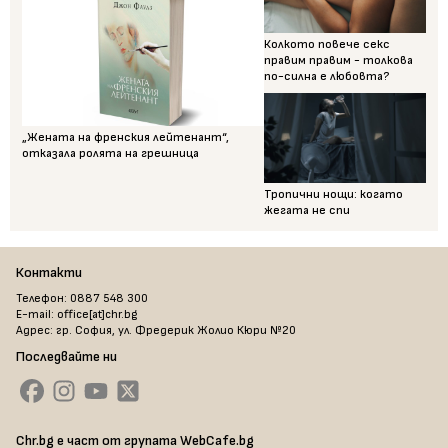
Колкото повече секс
правим правим - толкова
по-силна е любовта?
„Жената на френския лейтенант“,
отказала ролята на грешница
Тропични нощи: когато
жегата не спи
Контакти
Телефон: 0887 548 300
E-mail: office[at]chr.bg
Адрес: гр. София, ул. Фредерик Жолио Кюри №20
Последвайте ни
Chr.bg е част от групата WebCafe.bg