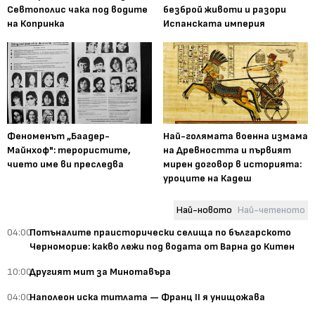
Севтополис чака под водите
безброй животи и разори
на Копринка
Испанската империя
Феноменът „Баадер-
Най-голямата военна измама
Майнхоф": терористите,
на Древността и първият
чието име ви преследва
мирен договор в историята:
уроците на Кадеш
Най-новото
Най-четеното
04:00
Потъналите праисторически селища по българското
Черноморие: какво лежи под водата от Варна до Китен
10:00
Другият мит за Минотавъра
04:00
Наполеон иска титлата — Франц II я унищожава