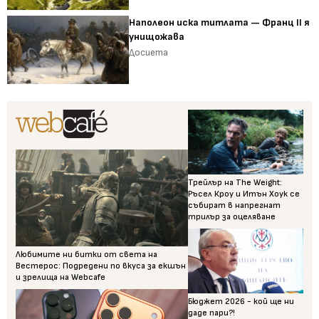
Наполеон иска титлата — Франц II я
унищожава
Досиета
Трейлър на The Weight:
Ръсел Кроу и Итън Хоук се
събират в напрегнат
трилър за оцеляване
Любимите ни битки от света на
Вестерос: Подредени по вкуса за екшън
и зрелища на Webcafe
Бюджет 2026 - кой ще ни
даде пари?!