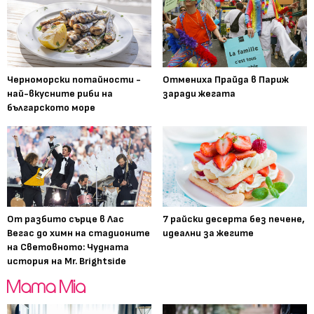
Черноморски потайности -
Отмениха Прайда в Париж
най-вкусните риби на
заради жегата
българското море
От разбито сърце в Лас
7 райски десерта без печене,
Вегас до химн на стадионите
идеални за жегите
на Световното: Чудната
история на Mr. Brightside