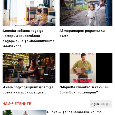
Детски новини: къде да
Авторитарен родител ли
намерим качествено
съм?
съдържание за любопитните
малки хора
И най-подходящият цвят за
"Мъртва хватка": А какъв би
дреха на първа среща е...
бил твоят сценарии?
НАЙ-ЧЕТЕНИТЕ
7 дни
30 дни
Ашока — завоевателят, който