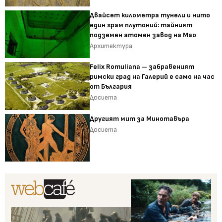
Двайсет километра тунели и нито
един грам плутоний: тайният
подземен атомен завод на Мао
Архитектура
Felix Romuliana – забравеният
римски град на Галерий е само на час
от България
Досиета
Другият мит за Минотавъра
Досиета