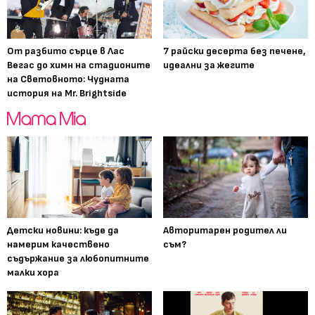
От разбито сърце в Лас
7 райски десерта без печене,
Вегас до химн на стадионите
идеални за жегите
на Световното: Чудната
история на Mr. Brightside
Детски новини: къде да
Авторитарен родител ли
намерим качествено
съм?
съдържание за любопитните
малки хора