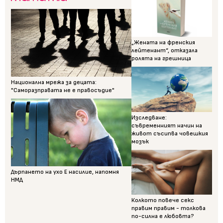
„Жената на френския
лейтенант“, отказала
ролята на грешница
Национална мрежа за децата:
"Саморазправата не е правосъдие"
Изследване:
съвременният начин на
живот съсипва човешкия
мозък
Дърпането на ухо Е насилие, напомня
НМД
Колкото повече секс
правим правим - толкова
по-силна е любовта?