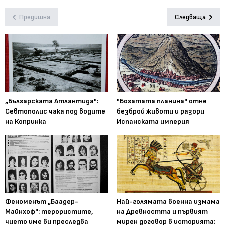
Предишна
Следваща
„Българската Атлантида":
"Богатата планина" отне
Севтополис чака под водите
безброй животи и разори
на Копринка
Испанската империя
Феноменът „Баадер-
Най-голямата военна измама
Майнхоф": терористите,
на Древността и първият
чието име ви преследва
мирен договор в историята: