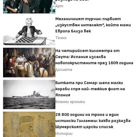
Арт
Механичният турчин: първият
„изкуствен интелект“, който мами
Европа близо век
Техно
На четирийсет километра от
Сеута: Испания изселва
новопокръстените през 1609 година
Досиета
Битката при Самар: шепа малки
кораби спря най-тежкия флот на
Япония
Военни хроники
28 800 години на трона и един
истински Гилгамеш: какво разказва
Шумерският царски списък
Истории