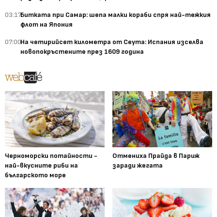
03:17
Битката при Самар: шепа малки кораби спря най-тежкия
флот на Япония
07:00
На четирийсет километра от Сеута: Испания изселва
новопокръстените през 1609 година
Черноморски потайности -
Отмениха Прайда в Париж
най-вкусните риби на
заради жегата
българското море