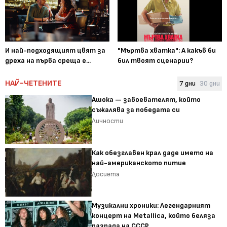
И най-подходящият цвят за
"Мъртва хватка": А какъв би
дреха на първа среща е...
бил твоят сценарии?
НАЙ-ЧЕТЕНИТЕ
7 дни
30 дни
Ашока — завоевателят, който
съжалява за победата си
Личности
Как обезглавен крал даде името на
най-американското питие
Досиета
Музикални хроники: Легендарният
концерт на Metallica, който беляза
разпада на СССР