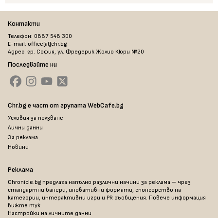
Контакти
Телефон: 0887 548 300
E-mail: office[at]chr.bg
Адрес: гр. София, ул. Фредерик Жолио Кюри №20
Последвайте ни
Chr.bg е част от групата WebCafe.bg
Условия за ползване
Лични данни
За реклама
Новини
Реклама
Chronicle.bg предлага напълно различни начини за реклама – чрез
стандартни банери, иновативни формати, спонсорство на
категории, интерактивни игри и PR съобщения. Повече информация
вижте тук
.
Настройки на личните данни