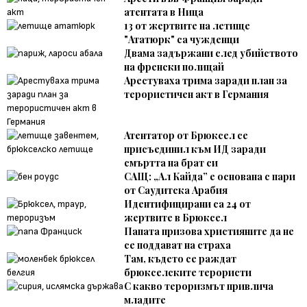
атентата в Ница
13 от жертвите на летище
"Ататюрк" са чужденци
Двама задържани след убийството
на френски полицай
Арестуваха трима заради план за
терористичен акт в Германия
Атентатор от Брюксел се
присъединил към ИД заради
смъртта на брат си
САЩ: „Ал Кайда” е основана с пари
от Саудитска Арабия
Идентифицирани са 24 от
жертвите в Брюксел
Папата призова християните да не
се поддават на страха
Там, където се раждат
брюкселските терористи
С какво тероризмът привлича
младите