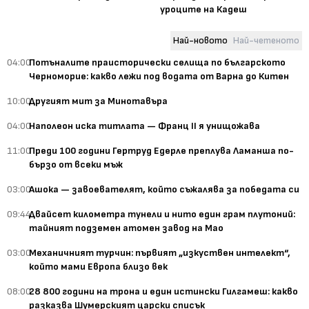
уроците на Кадеш
Най-новото
Най-четеното
04:00
Потъналите праисторически селища по българското
Черноморие: какво лежи под водата от Варна до Китен
10:00
Другият мит за Минотавъра
04:00
Наполеон иска титлата — Франц II я унищожава
11:00
Преди 100 години Гертруд Едерле преплува Ламанша по-
бързо от всеки мъж
03:00
Ашока — завоевателят, който съжалява за победата си
09:44
Двайсет километра тунели и нито един грам плутоний:
тайният подземен атомен завод на Мао
03:00
Механичният турчин: първият „изкуствен интелект“,
който мами Европа близо век
08:00
28 800 години на трона и един истински Гилгамеш: какво
разказва Шумерският царски списък