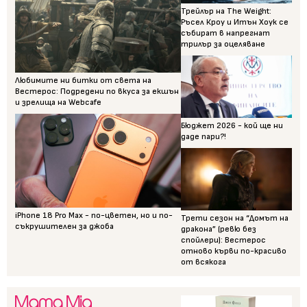
Трейлър на The Weight:
Ръсел Кроу и Итън Хоук се
събират в напрегнат
трилър за оцеляване
Любимите ни битки от света на
Вестерос: Подредени по вкуса за екшън
и зрелища на Webcafe
Бюджет 2026 - кой ще ни
даде пари?!
iPhone 18 Pro Max - по-цветен, но и по-
Трети сезон на “Домът на
съкрушителен за джоба
дракона” (ревю без
спойлери): Вестерос
отново кърви по-красиво
от всякога