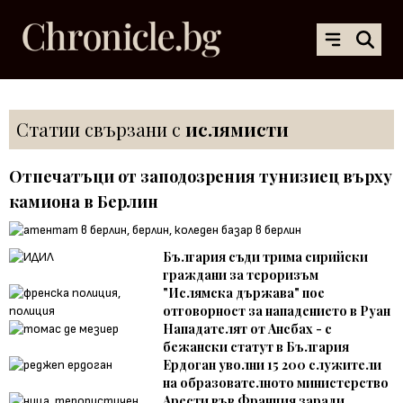
Статии свързани с
ислямисти
Отпечатъци от заподозрения тунизиец върху
камиона в Берлин
България съди трима сирийски
граждани за тероризъм
"Ислямска държава" пое
отговорност за нападението в Руан
Нападателят от Ансбах - с
бежански статут в България
Ердоган уволни 15 200 служители
на образователното министерство
Арести във Франция заради