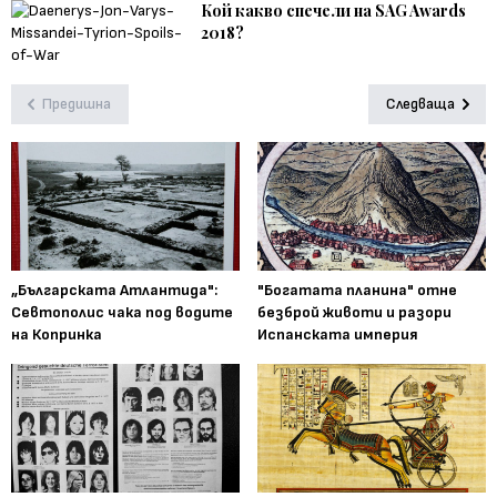
Кой какво спечели на SAG Awards
2018?
Предишна
Следваща
„Българската Атлантида":
"Богатата планина" отне
Севтополис чака под водите
безброй животи и разори
на Копринка
Испанската империя