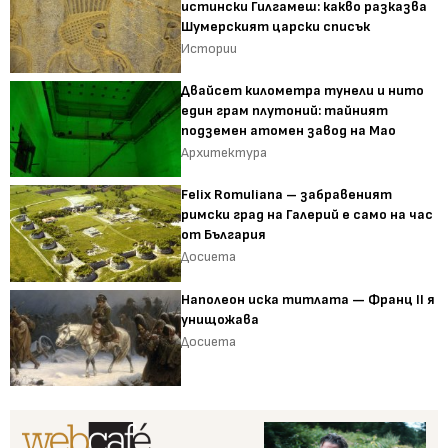
истински Гилгамеш: какво разказва
Шумерският царски списък
Истории
Двайсет километра тунели и нито
един грам плутоний: тайният
подземен атомен завод на Мао
Архитектура
Felix Romuliana – забравеният
римски град на Галерий е само на час
от България
Досиета
Наполеон иска титлата — Франц II я
унищожава
Досиета