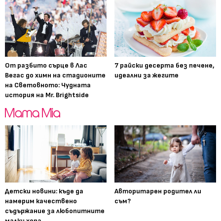
От разбито сърце в Лас
7 райски десерта без печене,
Вегас до химн на стадионите
идеални за жегите
на Световното: Чудната
история на Mr. Brightside
Детски новини: къде да
Авторитарен родител ли
намерим качествено
съм?
съдържание за любопитните
малки хора