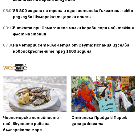
08:00
28 800 години на трона и един истински Гилгамеш: какво
разказва Шумерският царски списък
03:17
Битката при Самар: шепа малки кораби спря най-тежкия
флот на Япония
07:00
На четирийсет километра от Сеута: Испания изселва
новопокръстените през 1609 година
Черноморски потайности -
Отмениха Прайда в Париж
най-вкусните риби на
заради жегата
българското море