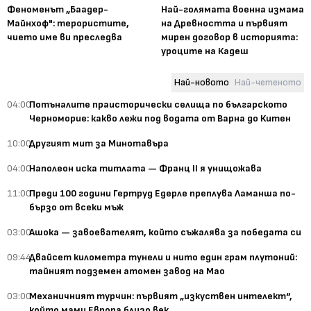
Феноменът „Баадер-
Най-голямата военна измама
Майнхоф": терористите,
на Древността и първият
чието име ви преследва
мирен договор в историята:
уроците на Кадеш
Най-новото
Най-четеното
04:00
Потъналите праисторически селища по българското
Черноморие: какво лежи под водата от Варна до Китен
10:00
Другият мит за Минотавъра
04:00
Наполеон иска титлата — Франц II я унищожава
11:00
Преди 100 години Гертруд Едерле преплува Ламанша по-
бързо от всеки мъж
03:00
Ашока — завоевателят, който съжалява за победата си
09:44
Двайсет километра тунели и нито един грам плутоний:
тайният подземен атомен завод на Мао
03:00
Механичният турчин: първият „изкуствен интелект“,
който мами Европа близо век