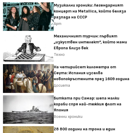
Музикални хроники: Легендарният
концерт на Metallica, който беляза
разпада на СССР
Арт
Механичният турчин: първият
„изкуствен интелект“, който мами
Европа близо век
Техно
На четирийсет километра от
Сеута: Испания изселва
новопокръстените през 1609 година
Досиета
Битката при Самар: шепа малки
кораби спря най-тежкия флот на
Япония
Военни хроники
28 800 години на трона и един