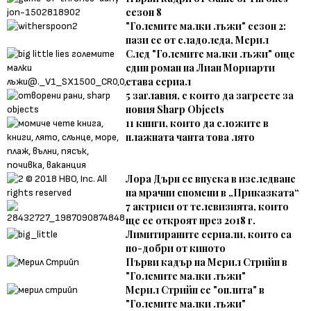
сезон 8
"Големите малки лъжи" сезон 2:
пази се от сладоледа, Мерил
След "Големите малки лъжи" още
един роман на Лиан Мориарти
става сериал
5 заглавия, с които да загреете за
новия Sharp Objects
11 книги, които да сложите в
плажната чанта това лято
Лора Дърн се впуска в изследване
на мрачни спомени в „Приказката“
7 актриси от телевизията, които
ще се откроят през 2018 г.
Лимитираните сериали, които са
по-добри от киното
Първи кадър на Мерил Стрийп в
"Големите малки лъжи"
Мерил Стрийп се "оплита" в
"Големите малки лъжи"