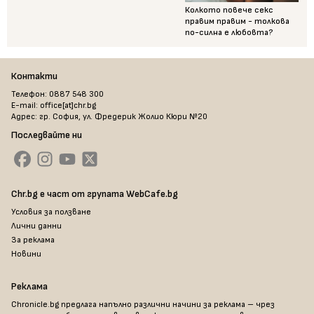
Колкото повече секс
правим правим - толкова
по-силна е любовта?
Контакти
Телефон: 0887 548 300
E-mail: office[at]chr.bg
Адрес: гр. София, ул. Фредерик Жолио Кюри №20
Последвайте ни
Chr.bg е част от групата WebCafe.bg
Условия за ползване
Лични данни
За реклама
Новини
Реклама
Chronicle.bg предлага напълно различни начини за реклама – чрез