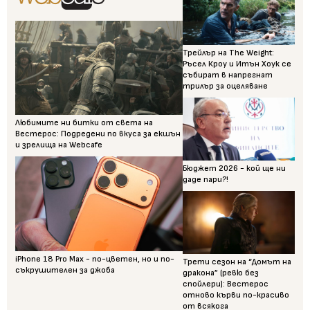
Трейлър на The Weight:
Ръсел Кроу и Итън Хоук се
събират в напрегнат
трилър за оцеляване
Любимите ни битки от света на
Вестерос: Подредени по вкуса за екшън
и зрелища на Webcafe
Бюджет 2026 - кой ще ни
даде пари?!
iPhone 18 Pro Max - по-цветен, но и по-
Трети сезон на “Домът на
съкрушителен за джоба
дракона” (ревю без
спойлери): Вестерос
отново кърви по-красиво
от всякога