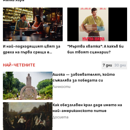
И най-подходящият цвят за
"Мъртва хватка": А какъв би
дреха на първа среща е...
бил твоят сценарии?
НАЙ-ЧЕТЕНИТЕ
7 дни
30 дни
Ашока — завоевателят, който
съжалява за победата си
Личности
Как обезглавен крал даде името на
най-американското питие
Досиета