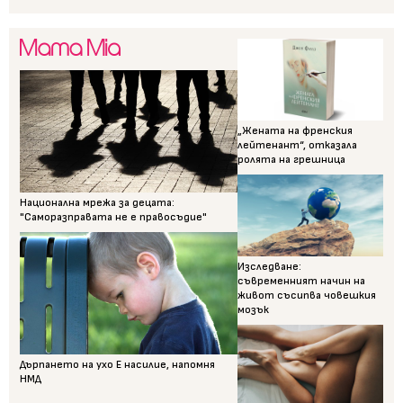
„Жената на френския
лейтенант“, отказала
ролята на грешница
Национална мрежа за децата:
"Саморазправата не е правосъдие"
Изследване:
съвременният начин на
живот съсипва човешкия
мозък
Дърпането на ухо Е насилие, напомня
НМД