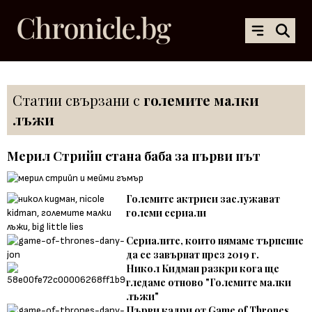
Статии свързани с
големите малки
лъжи
Мерил Стрийп стана баба за първи път
Големите актриси заслужават
големи сериали
Сериалите, които нямаме търпение
да се завърнат през 2019 г.
Никол Кидман разкри кога ще
гледаме отново "Големите малки
лъжи"
Първи кадри от Game of Thrones