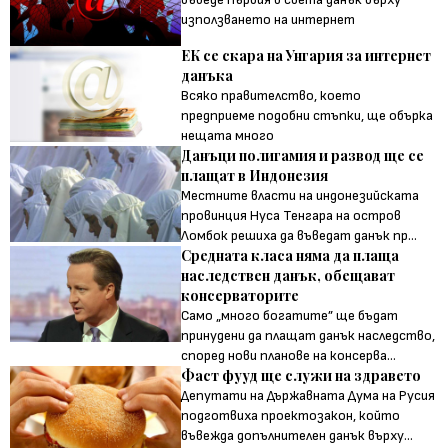
използването на интернет
ЕК се скара на Унгария за интернет
данъка
Всяко правителство, което
предприеме подобни стъпки, ще обърка
нещата много
Данъци полигамия и развод ще се
плащат в Индонезия
Местните власти на индонезийската
провинция Нуса Тенгара на остров
Ломбок решиха да въведат данък пр...
Средната класа няма да плаща
наследствен данък, обещават
консерваторите
Само „много богатите” ще бъдат
принудени да плащат данък наследство,
според нови планове на консерва...
Фаст фууд ще служи на здравето
Депутати на Държавната Дума на Русия
подготвиха проектозакон, който
въвежда допълнителен данък върху...