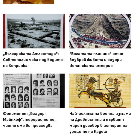
„Българската Атлантида":
"Богатата планина" отне
Севтополис чака под водите
безброй животи и разори
на Копринка
Испанската империя
Феноменът „Баадер-
Най-голямата военна измама
Майнхоф": терористите,
на Древността и първият
чието име ви преследва
мирен договор в историята:
уроците на Кадеш