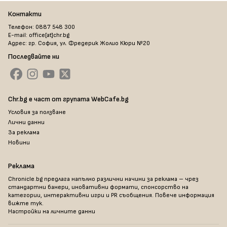
Контакти
Телефон: 0887 548 300
E-mail: office[at]chr.bg
Адрес: гр. София, ул. Фредерик Жолио Кюри №20
Последвайте ни
Chr.bg е част от групата WebCafe.bg
Условия за ползване
Лични данни
За реклама
Новини
Реклама
Chronicle.bg предлага напълно различни начини за реклама – чрез
стандартни банери, иновативни формати, спонсорство на
категории, интерактивни игри и PR съобщения. Повече информация
вижте тук
.
Настройки на личните данни