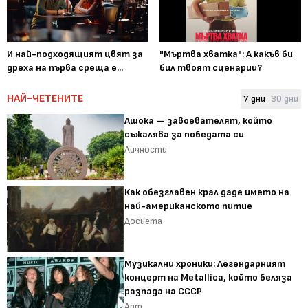
И най-подходящият цвят за
"Мъртва хватка": А какъв би
дреха на първа среща е...
бил твоят сценарии?
НАЙ-ЧЕТЕНИТЕ
7 дни
30 дни
Ашока — завоевателят, който
съжалява за победата си
Личности
Как обезглавен крал даде името на
най-американското питие
Досиета
Музикални хроники: Легендарният
концерт на Metallica, който беляза
разпада на СССР
Арт