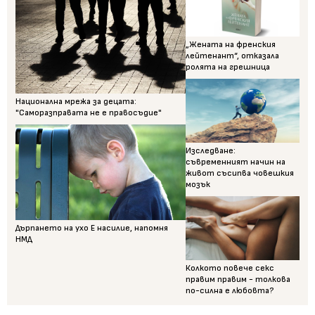
„Жената на френския
лейтенант“, отказала
ролята на грешница
Национална мрежа за децата:
"Саморазправата не е правосъдие"
Изследване:
съвременният начин на
живот съсипва човешкия
мозък
Дърпането на ухо Е насилие, напомня
НМД
Колкото повече секс
правим правим - толкова
по-силна е любовта?