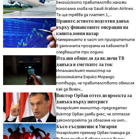
Белгийското правителство наложи
колосална глоба на Saudi Arabian Airlines.
Те ще трябва да платят 1,...
Правителството подготвя данък
върху финансовите операции на
капиталовия пазар
Намерението е част от приоритетите
в данъчната програма на кабинета в
следващите три години
Италия обмисля да включи ТВ
данъка в сметките за ток
Италианският министър на
икономиката Енрико Морандо
потвърди, че правителството обмисля
как да включ...
Виктор Орбан оттегли проекта за
данъка върху интернет
Унгарският министър-председател
Виктор Орбан заяви днес, че оттегля
законопроекта за облагане на инт...
Късо съединение в Унгария
Унгарският премиер Орбан планира да
въведе първия в света данък върху