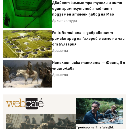
Двайсет километра тунели и нито
един грам плутоний: тайният
подземен атомен завод на Мао
Архитектура
Felix Romuliana – забравеният
римски град на Галерий е само на час
от България
Досиета
Наполеон иска титлата — Франц II я
унищожава
Досиета
Трейлър на The Weight: