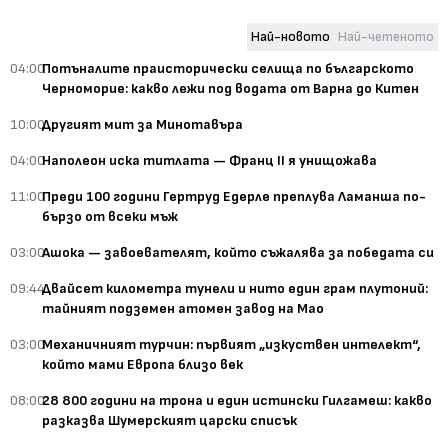
Най-новото
Най-четеното
04:00
Потъналите праисторически селища по българското
Черноморие: какво лежи под водата от Варна до Китен
10:00
Другият мит за Минотавъра
04:00
Наполеон иска титлата — Франц II я унищожава
11:00
Преди 100 години Гертруд Едерле преплува Ламанша по-
бързо от всеки мъж
03:00
Ашока — завоевателят, който съжалява за победата си
09:44
Двайсет километра тунели и нито един грам плутоний:
тайният подземен атомен завод на Мао
03:00
Механичният турчин: първият „изкуствен интелект“,
който мами Европа близо век
08:00
28 800 години на трона и един истински Гилгамеш: какво
разказва Шумерският царски списък