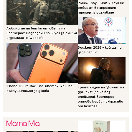
Ръсел Кроу и Итън Хоук се
събират в напрегнат
трилър за оцеляване
Любимите ни битки от света на
Вестерос: Подредени по вкуса за екшън
и зрелища на Webcafe
Бюджет 2026 - кой ще ни
даде пари?!
iPhone 18 Pro Max - по-цветен, но и по-
Трети сезон на “Домът на
съкрушителен за джоба
дракона” (ревю без
спойлери): Вестерос
отново кърви по-красиво
от всякога