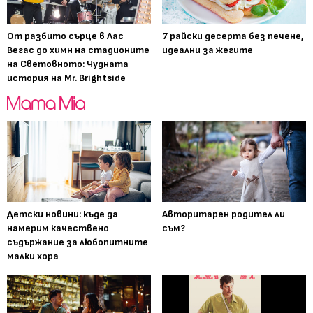
От разбито сърце в Лас
7 райски десерта без печене,
Вегас до химн на стадионите
идеални за жегите
на Световното: Чудната
история на Mr. Brightside
Детски новини: къде да
Авторитарен родител ли
намерим качествено
съм?
съдържание за любопитните
малки хора