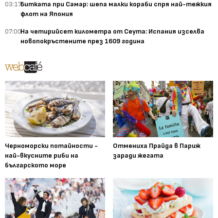
03:17
Битката при Самар: шепа малки кораби спря най-тежкия
флот на Япония
07:00
На четирийсет километра от Сеута: Испания изселва
новопокръстените през 1609 година
Черноморски потайности -
Отмениха Прайда в Париж
най-вкусните риби на
заради жегата
българското море