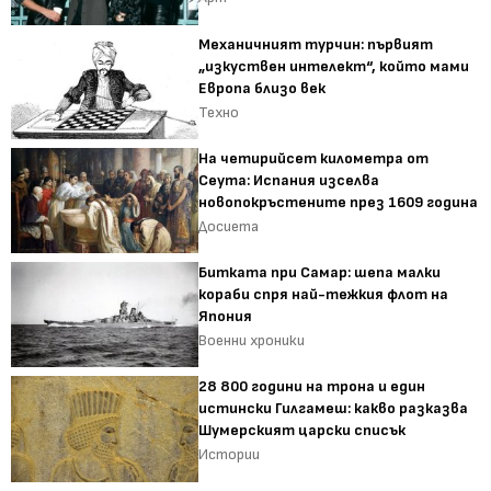
Механичният турчин: първият
„изкуствен интелект“, който мами
Европа близо век
Техно
На четирийсет километра от
Сеута: Испания изселва
новопокръстените през 1609 година
Досиета
Битката при Самар: шепа малки
кораби спря най-тежкия флот на
Япония
Военни хроники
28 800 години на трона и един
истински Гилгамеш: какво разказва
Шумерският царски списък
Истории