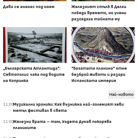
Дава се ананас под наем
Железният стълб в Делхи
победи времето, но учени
разгадаха тайната му
„Българската Атлантида":
"Богатата планина" отне
Севтополис чака под водите
безброй животи и разори
на Копринка
Испанската империя
Най-новото
11:00
Музикални хроники: Как възникна най-големият хеви
метъл фестивал в света
11:00
Железни врата – там, където Дунав покорява
планините