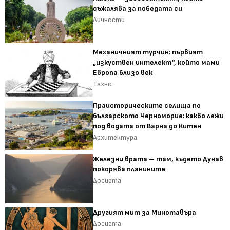
съжалява за победата си
Личности
Механичният турчин: първият
„изкуствен интелект“, който мами
Европа близо век
Техно
Праисторическите селища по
българското Черноморие: какво лежи
под водата от Варна до Китен
Архитектура
Железни врата – там, където Дунав
покорява планините
Досиета
Другият мит за Минотавъра
Досиета