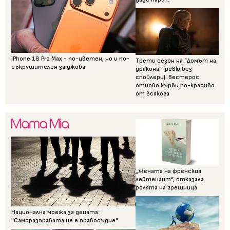
iPhone 18 Pro Max - по-цветен, но и по-
Трети сезон на “Домът на
съкрушителен за джоба
дракона” (ревю без
спойлери): Вестерос
отново кърви по-красиво
от всякога
„Жената на френския
лейтенант“, отказала
ролята на грешница
Национална мрежа за децата:
"Саморазправата не е правосъдие"