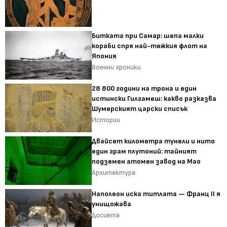
Битката при Самар: шепа малки
кораби спря най-тежкия флот на
Япония
Военни хроники
28 800 години на трона и един
истински Гилгамеш: какво разказва
Шумерският царски списък
Истории
Двайсет километра тунели и нито
един грам плутоний: тайният
подземен атомен завод на Мао
Архитектура
Наполеон иска титлата — Франц II я
унищожава
Досиета