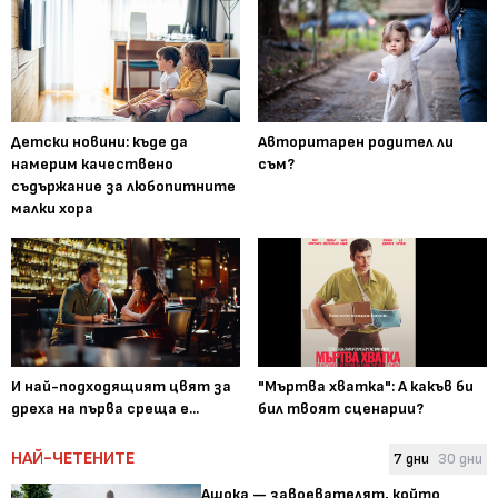
Детски новини: къде да
Авторитарен родител ли
намерим качествено
съм?
съдържание за любопитните
малки хора
И най-подходящият цвят за
"Мъртва хватка": А какъв би
дреха на първа среща е...
бил твоят сценарии?
НАЙ-ЧЕТЕНИТЕ
7 дни
30 дни
Ашока — завоевателят, който