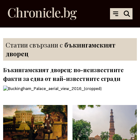
Статии свързани с
бъкингамският
дворец
Бъкингамският дворец: по-неизвестните
факти за една от най-известните сгради