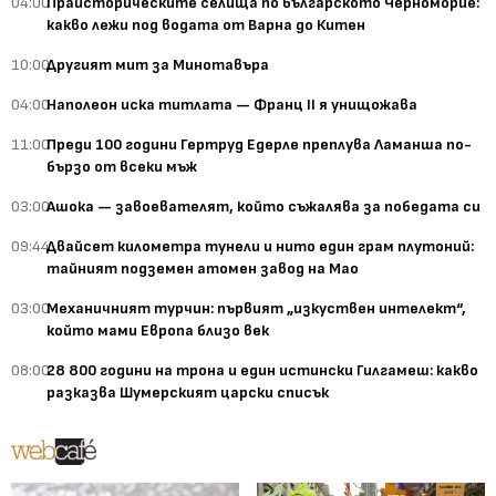
04:00
Праисторическите селища по българското Черноморие:
какво лежи под водата от Варна до Китен
10:00
Другият мит за Минотавъра
04:00
Наполеон иска титлата — Франц II я унищожава
11:00
Преди 100 години Гертруд Едерле преплува Ламанша по-
бързо от всеки мъж
03:00
Ашока — завоевателят, който съжалява за победата си
09:44
Двайсет километра тунели и нито един грам плутоний:
тайният подземен атомен завод на Мао
03:00
Механичният турчин: първият „изкуствен интелект“,
който мами Европа близо век
08:00
28 800 години на трона и един истински Гилгамеш: какво
разказва Шумерският царски списък