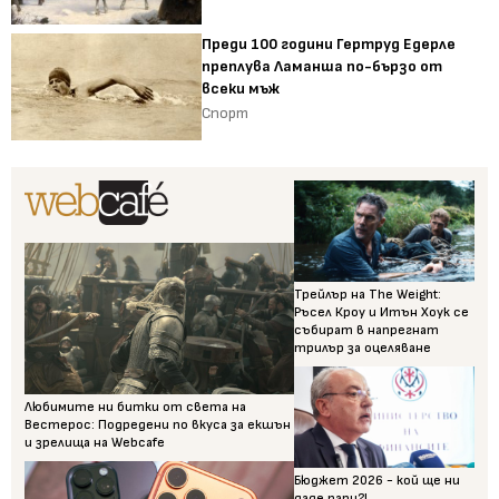
Преди 100 години Гертруд Едерле
преплува Ламанша по-бързо от
всеки мъж
Спорт
Трейлър на The Weight:
Ръсел Кроу и Итън Хоук се
събират в напрегнат
трилър за оцеляване
Любимите ни битки от света на
Вестерос: Подредени по вкуса за екшън
и зрелища на Webcafe
Бюджет 2026 - кой ще ни
даде пари?!