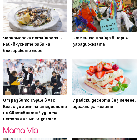
Черноморски потайности -
Отмениха Прайда в Париж
най-вкусните риби на
заради жегата
българското море
От разбито сърце в Лас
7 райски десерта без печене,
Вегас до химн на стадионите
идеални за жегите
на Световното: Чудната
история на Mr. Brightside