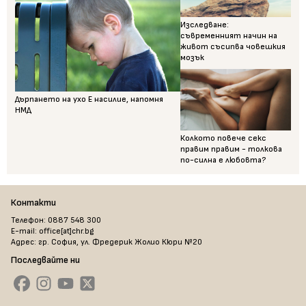
Изследване:
съвременният начин на
живот съсипва човешкия
мозък
Дърпането на ухо Е насилие, напомня
НМД
Колкото повече секс
правим правим - толкова
по-силна е любовта?
Контакти
Телефон: 0887 548 300
E-mail: office[at]chr.bg
Адрес: гр. София, ул. Фредерик Жолио Кюри №20
Последвайте ни