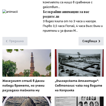
комплекти са нищо в сравнение с
действит...
Безкрайни анимации за вас
родители
3 видео клипа от по 3 часа и нагоре.
Първо 3,5 часа Попай, 4 часа Бъгс Бъни и
приятели и за финал М...
Предишна
Следваща
Железният стълб в Делхи
„Българската Атлантида":
победи времето, но учени
Севтополис чака под водите
разгадаха тайната му
на Копринка