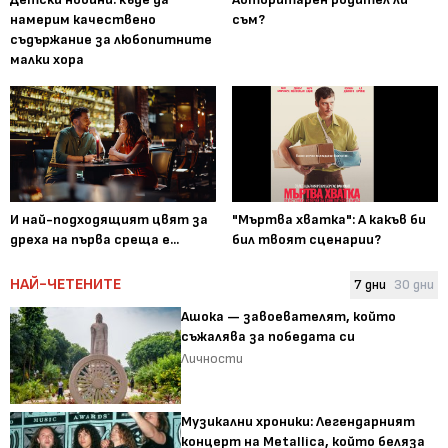
намерим качествено
съм?
съдържание за любопитните
малки хора
И най-подходящият цвят за
"Мъртва хватка": А какъв би
дреха на първа среща е...
бил твоят сценарии?
НАЙ-ЧЕТЕНИТЕ
7 дни
30 дни
Ашока — завоевателят, който
съжалява за победата си
Личности
Музикални хроники: Легендарният
концерт на Metallica, който беляза