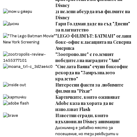
Disney
21 нелепи абсурда във филмите на
Disney
Гари Голдман даде на съд "Дисни"
за плагиатство
"LEGO ФИЛМЪТ: БАТМАН" оглави
бокс-офис класацията на Северна
Америка
"Зоотрополис" е големият
победител на наградите "Ани"
"Смелата Ваяна" счупи боксофис
рекорда на "Замръзналото
кралство"
Интересни факти за любимите
филми на "Pixar"
Картичките, които оживяват
Adobe каза на хората да не
използват Flash
Известни сгради, които
вдъхновили Disney анимации
Дисниленд е забавно място за
посещение, но тези реквизити и