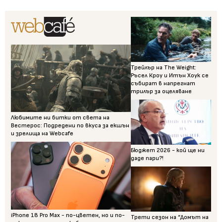
Трейлър на The Weight:
Ръсел Кроу и Итън Хоук се
събират в напрегнат
трилър за оцеляване
Любимите ни битки от света на
Вестерос: Подредени по вкуса за екшън
и зрелища на Webcafe
Бюджет 2026 - кой ще ни
даде пари?!
iPhone 18 Pro Max - по-цветен, но и по-
Трети сезон на “Домът на