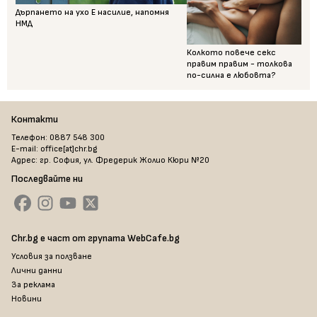
Дърпането на ухо Е насилие, напомня
НМД
Колкото повече секс
правим правим - толкова
по-силна е любовта?
Контакти
Телефон: 0887 548 300
E-mail: office[at]chr.bg
Адрес: гр. София, ул. Фредерик Жолио Кюри №20
Последвайте ни
Chr.bg е част от групата WebCafe.bg
Условия за ползване
Лични данни
За реклама
Новини