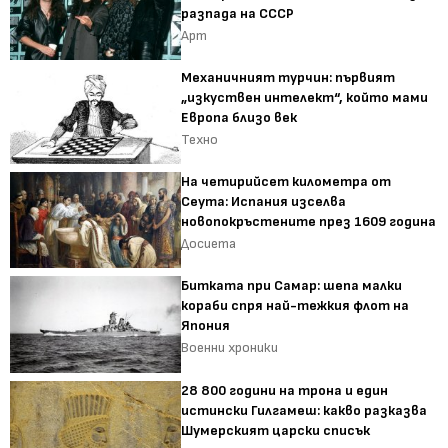
разпада на СССР
Арт
Механичният турчин: първият
„изкуствен интелект“, който мами
Европа близо век
Техно
На четирийсет километра от
Сеута: Испания изселва
новопокръстените през 1609 година
Досиета
Битката при Самар: шепа малки
кораби спря най-тежкия флот на
Япония
Военни хроники
28 800 години на трона и един
истински Гилгамеш: какво разказва
Шумерският царски списък