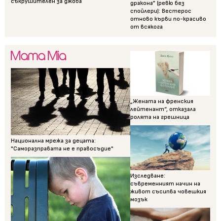
съкрушителен за джоба
дракона” (ревю без
спойлери): Вестерос
отново кърви по-красиво
от всякога
„Жената на френския
лейтенант“, отказала
ролята на грешница
Национална мрежа за децата:
"Саморазправата не е правосъдие"
Изследване:
съвременният начин на
живот съсипва човешкия
мозък