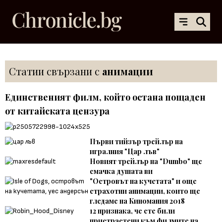
Статии свързани с
анимации
Единственият филм, който остана пощаден
от китайската цензура
Първи тийзър трейлър на
игралния "Цар лъв"
Новият трейлър на "Dumbo" ще
смачка душата ви
"Островът на кучетата" и още
страхотни анимации, които ще
гледаме на Киномания 2018
12 признака, че сте били
пристрастени към филмите на