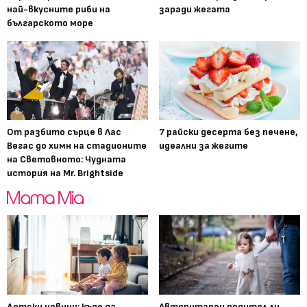
най-вкусните риби на
заради жегата
българското море
От разбито сърце в Лас
7 райски десерта без печене,
Вегас до химн на стадионите
идеални за жегите
на Световното: Чудната
история на Mr. Brightside
Детски новини: къде да
Авторитарен родител ли