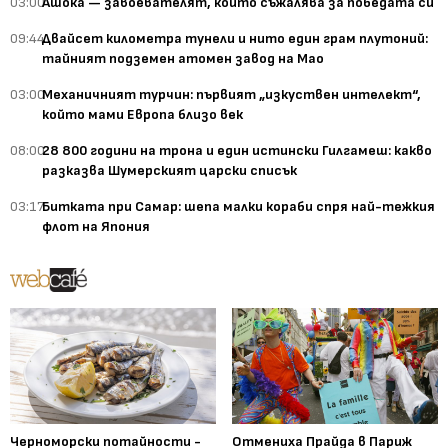
03:00
Ашока — завоевателят, който съжалява за победата си
09:44
Двайсет километра тунели и нито един грам плутоний:
тайният подземен атомен завод на Мао
03:00
Механичният турчин: първият „изкуствен интелект“,
който мами Европа близо век
08:00
28 800 години на трона и един истински Гилгамеш: какво
разказва Шумерският царски списък
03:17
Битката при Самар: шепа малки кораби спря най-тежкия
флот на Япония
Черноморски потайности -
Отмениха Прайда в Париж