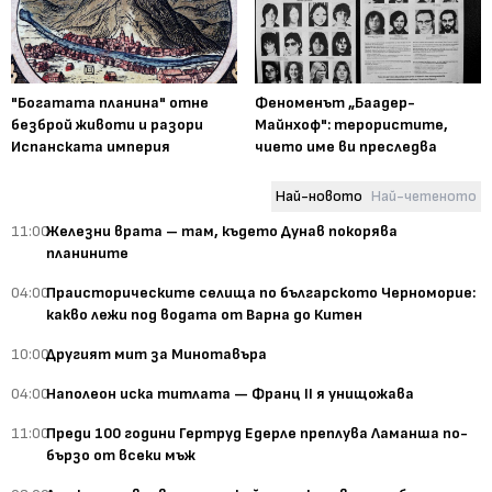
"Богатата планина" отне
Феноменът „Баадер-
безброй животи и разори
Майнхоф": терористите,
Испанската империя
чието име ви преследва
Най-новото
Най-четеното
11:00
Железни врата – там, където Дунав покорява
планините
04:00
Праисторическите селища по българското Черноморие:
какво лежи под водата от Варна до Китен
10:00
Другият мит за Минотавъра
04:00
Наполеон иска титлата — Франц II я унищожава
11:00
Преди 100 години Гертруд Едерле преплува Ламанша по-
бързо от всеки мъж