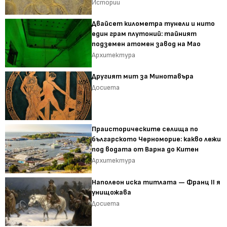
Истории
Двайсет километра тунели и нито
един грам плутоний: тайният
подземен атомен завод на Мао
Архитектура
Другият мит за Минотавъра
Досиета
Праисторическите селища по
българското Черноморие: какво лежи
под водата от Варна до Китен
Архитектура
Наполеон иска титлата — Франц II я
унищожава
Досиета