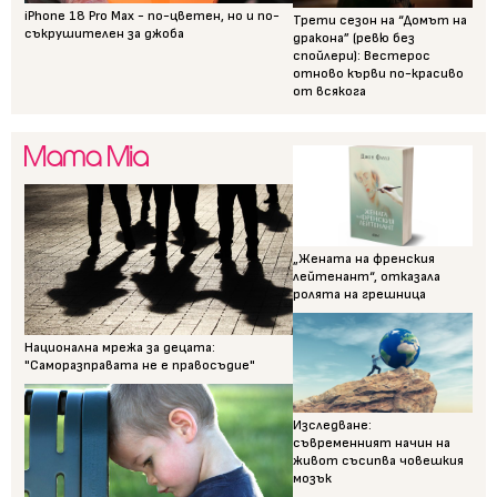
iPhone 18 Pro Max - по-цветен, но и по-
Трети сезон на “Домът на
съкрушителен за джоба
дракона” (ревю без
спойлери): Вестерос
отново кърви по-красиво
от всякога
„Жената на френския
лейтенант“, отказала
ролята на грешница
Национална мрежа за децата:
"Саморазправата не е правосъдие"
Изследване:
съвременният начин на
живот съсипва човешкия
мозък