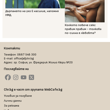
Дърпането на ухо Е насилие, напомня
НМД
Колкото повече секс
правим правим - толкова
по-силна е любовта?
Контакти
Телефон: 0887 548 300
E-mail: office[at]chr.bg
Адрес: гр. София, ул. Фредерик Жолио Кюри №20
Последвайте ни
Chr.bg е част от групата WebCafe.bg
Условия за ползване
Лични данни
За реклама