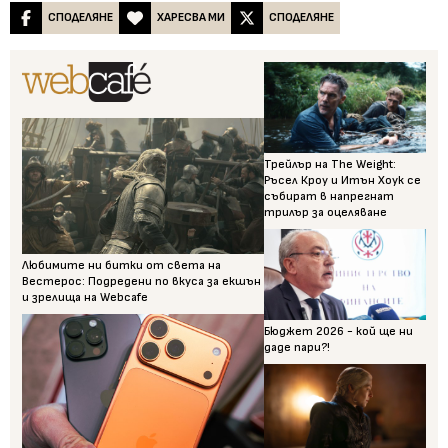
СПОДЕЛЯНЕ
ХАРЕСВА МИ
СПОДЕЛЯНЕ
Трейлър на The Weight:
Ръсел Кроу и Итън Хоук се
събират в напрегнат
трилър за оцеляване
Любимите ни битки от света на
Вестерос: Подредени по вкуса за екшън
и зрелища на Webcafe
Бюджет 2026 - кой ще ни
даде пари?!