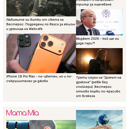
трилър за оцеляване
Любимите ни битки от света на
Вестерос: Подредени по вкуса за екшън
и зрелища на Webcafe
Бюджет 2026 - кой ще ни
даде пари?!
iPhone 18 Pro Max - по-цветен, но и по-
Трети сезон на “Домът на
съкрушителен за джоба
дракона” (ревю без
спойлери): Вестерос
отново кърви по-красиво
от всякога