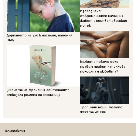
Изследване:
съвременният начин на
живот съсипва човешкия
мозък
Дърпането на ухо Е насилие, напомня
НМД
Колкото повече секс
правим правим - толкова
по-силна е любовта?
„Жената на френския лейтенант“,
отказала ролята на грешница
Тропични нощи: когато
жегата не спи
Контакти