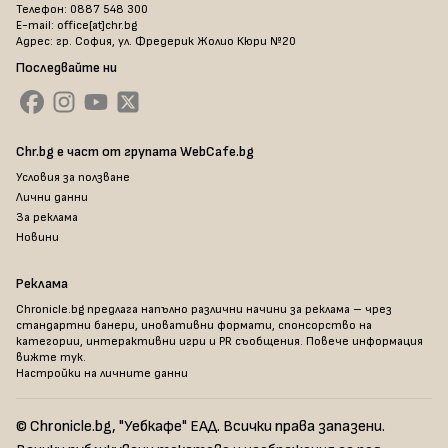
Телефон: 0887 548 300
E-mail: office[at]chr.bg
Адрес: гр. София, ул. Фредерик Жолио Кюри №20
Последвайте ни
Chr.bg е част от групата WebCafe.bg
Условия за ползване
Лични данни
За реклама
Новини
Реклама
Chronicle.bg предлага напълно различни начини за реклама – чрез
стандартни банери, иновативни формати, спонсорство на
категории, интерактивни игри и PR съобщения. Повече информация
вижте тук
.
Настройки на личните данни
© Chronicle.bg, "Уебкафе" ЕАД. Всички права запазени.