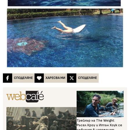
СПОДЕЛЯНЕ
ХАРЕСВА МИ
СПОДЕЛЯНЕ
Трейлър на The Weight:
Ръсел Кроу и Итън Хоук се
събират в напрегнат