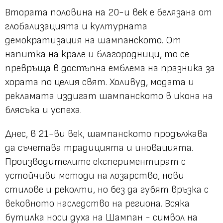
Втората половина на 20-и век е белязана от
глобализацията и културната
демократизация на шампанското. От
напитка на крале и благородници, то се
превръща в достъпна емблема на празника за
хората по целия свят. Холивуд, модата и
рекламата издигат шампанското в икона на
блясъка и успеха.
Днес, в 21-ви век, шампанското продължава
да съчетава традицията и иновацията.
Производителите експериментират с
устойчиви методи на лозарство, нови
стилове и реколти, но без да губят връзка с
вековното наследство на региона. Всяка
бутилка носи духа на Шампан - символ на