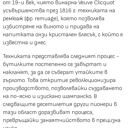
от 19-и век, чиято винарна Veuve Clicquot
усъвършенства през 1816 г. техниката на
ремюаж (фр. remuage), която позволява
избистряне на виното и придава на
напитката онзи кристален блясък, с който е
известна и днес.
Техниката представлява следният процес -
бутилките постепенно се завъртат и
накланят, за да се съберат утайките в
гърлото. Това откритие революционизира
производството, позволявайки създаването
на по-ясно и изискано шампанско. В
следващите десетилетия други пионери в
тази област доразвиват процеса,
превръщайки занаятчийството в прецизна