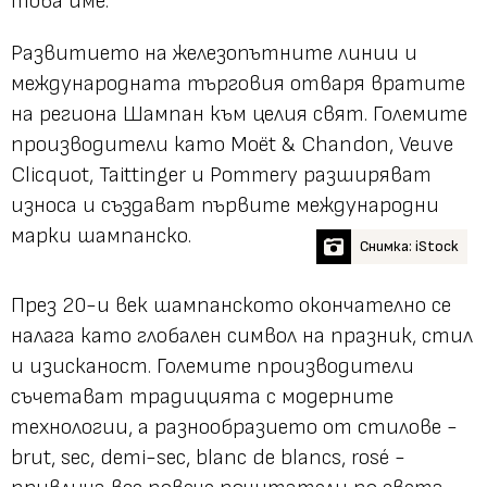
това име.
Развитието на железопътните линии и
международната търговия отваря вратите
на региона Шампан към целия свят. Големите
производители като Moët & Chandon, Veuve
Clicquot, Taittinger и Pommery разширяват
износа и създават първите международни
марки шампанско.
Снимка: iStock
През 20-и век шампанското окончателно се
налага като глобален символ на празник, стил
и изисканост. Големите производители
съчетават традицията с модерните
технологии, а разнообразието от стилове -
brut, sec, demi-sec, blanc de blancs, rosé -