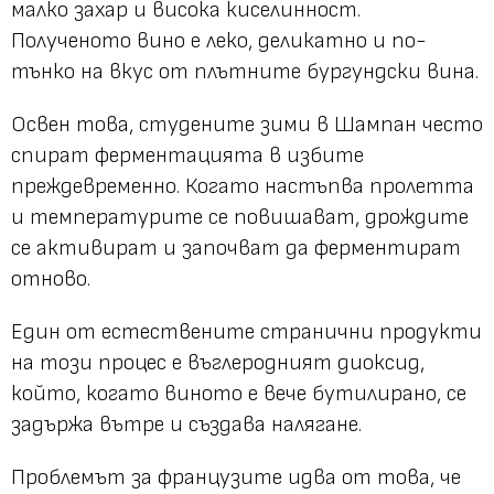
малко захар и висока киселинност.
Полученото вино е леко, деликатно и по-
тънко на вкус от плътните бургундски вина.
Освен това, студените зими в Шампан често
спират ферментацията в избите
преждевременно. Когато настъпва пролетта
и температурите се повишават, дрождите
се активират и започват да ферментират
отново.
Един от естествените странични продукти
на този процес е въглеродният диоксид,
който, когато виното е вече бутилирано, се
задържа вътре и създава налягане.
Проблемът за французите идва от това, че