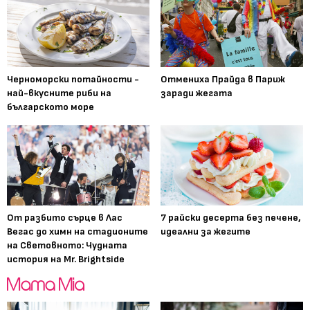
Черноморски потайности -
Отмениха Прайда в Париж
най-вкусните риби на
заради жегата
българското море
От разбито сърце в Лас
7 райски десерта без печене,
Вегас до химн на стадионите
идеални за жегите
на Световното: Чудната
история на Mr. Brightside