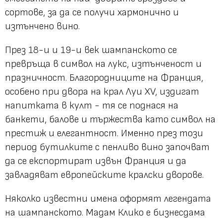
сортове, за да се получи хармонично и
изтънчено вино.
През 18-и и 19-и век шампанското се
превръща в символ на лукс, изтънченост и
празничност. Благородниците на Франция,
особено при двора на крал Луи XV, издигат
напитката в култ - тя се поднася на
банкети, балове и тържества като символ на
престиж и елегантност. Именно през този
период бутилките с пенливо вино започват
да се експортират извън Франция и да
завладяват европейските кралски дворове.
Няколко известни имена оформят легендата
на шампанското. Мадам Клико е бизнесдама