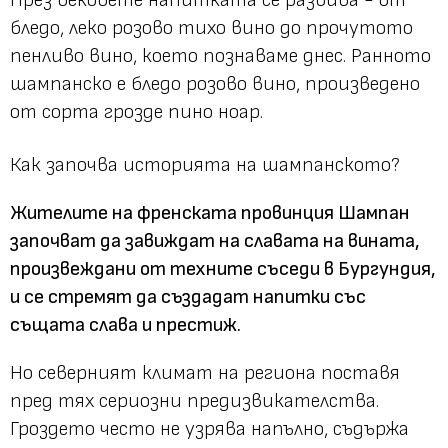
бледо, леко розово тихо вино до прочутото
пенливо вино, което познаваме днес. Ранното
шампанско е бледо розово вино, произведено
от сорта грозде пино ноар.
Как започва историята на шампанското?
Жителите на френската провинция Шампан
започват да завиждат на славата на вината,
произвеждани от техните съседи в Бургундия,
и се стремят да създадат напитки със
същата слава и престиж.
Но северният климат на региона поставя
пред тях сериозни предизвикателства.
Гроздето често не узрява напълно, съдържа