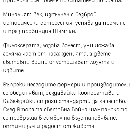
привлича все повече почитатели по света.
Миналият век, изпълнен с безброй
исторически сътресения, успява да премине
и през провинция Шампан.
Филоксерата, лозова болест, унищожава
голяма част от насажденията, а двете
световни войни опустошават лозята и
избите.
Въпреки несгодите фермери и производители
се обединяват, създавайки кооперативи и
въвеждайки строги стандарти за качество.
След Втората световна война шампанското
се превръща в символ на възстановяване,
оптимизъм и радост от живота.