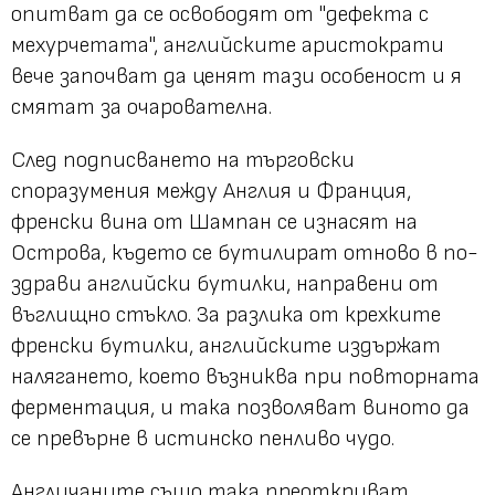
опитват да се освободят от "дефекта с
мехурчетата", английските аристократи
вече започват да ценят тази особеност и я
смятат за очарователна.
След подписването на търговски
споразумения между Англия и Франция,
френски вина от Шампан се изнасят на
Острова, където се бутилират отново в по-
здрави английски бутилки, направени от
въглищно стъкло. За разлика от крехките
френски бутилки, английските издържат
налягането, което възниква при повторната
ферментация, и така позволяват виното да
се превърне в истинско пенливо чудо.
Англичаните също така преоткриват