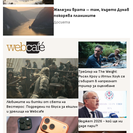
Железни врата – там, където Дунав
покорява планините
Досиета
Трейлър на The Weight:
Ръсел Кроу и Итън Хоук се
събират в напрегнат
трилър за оцеляване
Любимите ни битки от света на
Вестерос: Подредени по вкуса за екшън
и зрелища на Webcafe
Бюджет 2026 - кой ще ни
даде пари?!