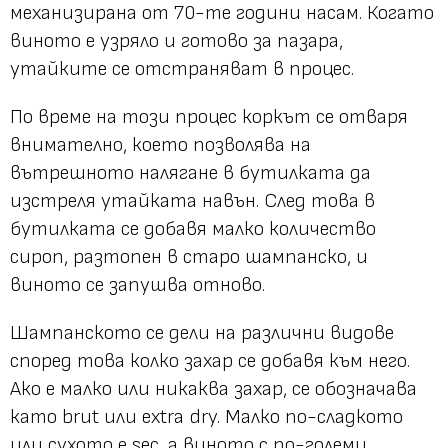
механизирана от 70-те години насам. Когато
виното е узряло и готово за пазара,
утайките се отстраняват в процес.
По време на този процес коркът се отваря
внимателно, което позволява на
вътрешното налягане в бутилката да
изстреля утайката навън. След това в
бутилката се добавя малко количество
сироп, разтопен в старо шампанско, и
виното се запушва отново.
Шампанското се дели на различни видове
според това колко захар се добавя към него.
Ако е малко или никаква захар, се обозначава
като brut или extra dry. Малко по-сладкото
или сухото е sec, а виното с по-големи