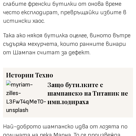
слабите френски бутилки от онова време
често експлодират, превръщайки избите в
истински хаос.
Така ако някоя бутилка оцелее, виното вътре
съдържа мехурчета, които ранните винари
от Шампан считат за дефект.
Истории
Техно
Защо бутилките с
шампанско на Титаник не
имплодираха
Най-доброто шампанско идва от лозята по
долината на река Марна. То се произвежда