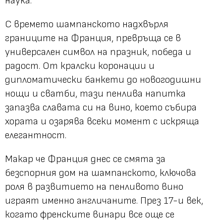
наука.
С времето шампанското надхвърля
границите на Франция, превръща се в
универсален символ на празник, победа и
радост. От кралски коронации и
дипломатически банкети до новогодишни
нощи и сватби, тази пенлива напитка
запазва славата си на вино, което събира
хората и озарява всеки момент с искряща
елегантност.
Макар че Франция днес се смята за
безспорния дом на шампанското, ключова
роля в развитието на пенливото вино
играят именно англичаните. През 17-и век,
когато френските винари все още се