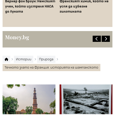
ак
Вернер фон Браун: Немският
Френският химик, който не
Ха
във
учен, който изстреля НАСА
успя да избегне
не
до Луната
гилотината
ум
Money.bg
Истории
Природа
Течното злато на Франция: историята на шампанското