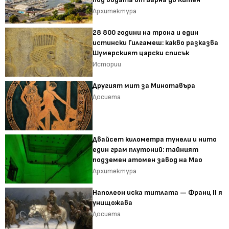
Архитектура
28 800 години на трона и един
истински Гилгамеш: какво разказва
Шумерският царски списък
Истории
Другият мит за Минотавъра
Досиета
Двайсет километра тунели и нито
един грам плутоний: тайният
подземен атомен завод на Мао
Архитектура
Наполеон иска титлата — Франц II я
унищожава
Досиета