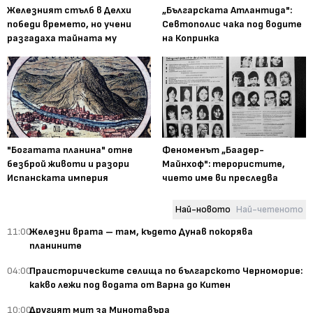
Железният стълб в Делхи
„Българската Атлантида":
победи времето, но учени
Севтополис чака под водите
разгадаха тайната му
на Копринка
"Богатата планина" отне
Феноменът „Баадер-
безброй животи и разори
Майнхоф": терористите,
Испанската империя
чието име ви преследва
Най-новото
Най-четеното
11:00
Железни врата – там, където Дунав покорява
планините
04:00
Праисторическите селища по българското Черноморие:
какво лежи под водата от Варна до Китен
10:00
Другият мит за Минотавъра