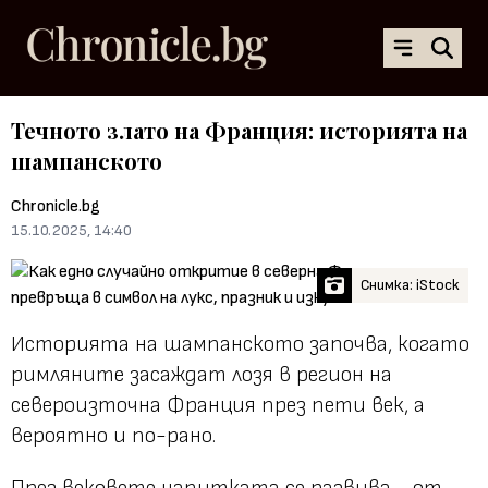
Течното злато на Франция: историята на
шампанското
Chronicle.bg
15.10.2025, 14:40
Снимка: iStock
Историята на шампанското започва, когато
римляните засаждат лозя в регион на
североизточна Франция през пети век, а
вероятно и по-рано.
През вековете напитката се развива - от