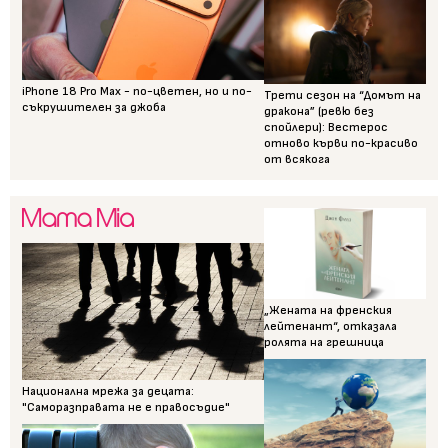
iPhone 18 Pro Max - по-цветен, но и по-
Трети сезон на “Домът на
съкрушителен за джоба
дракона” (ревю без
спойлери): Вестерос
отново кърви по-красиво
от всякога
„Жената на френския
лейтенант“, отказала
ролята на грешница
Национална мрежа за децата:
"Саморазправата не е правосъдие"