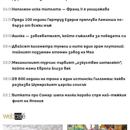
04:00
Наполеон иска титлата — Франц II я унищожава
11:00
Преди 100 години Гертруд Едерле преплува Ламанша по-
бързо от всеки мъж
03:00
Ашока — завоевателят, който съжалява за победата си
09:44
Двайсет километра тунели и нито един грам плутоний:
тайният подземен атомен завод на Мао
03:00
Механичният турчин: първият „изкуствен интелект“,
който мами Европа близо век
08:00
28 800 години на трона и един истински Гилгамеш: какво
разказва Шумерският царски списък
03:17
Битката при Самар: шепа малки кораби спря най-тежкия
флот на Япония