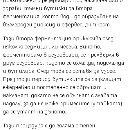
прехвърлено в резервоари под налягане или в
здрави, тъмни бутилки за втора
ферментация, която води до образуване на
въглероден диоксид и ефервесцентност.
Тази втора ферментация приключва след
няколко седмици или месеца. Виното,
ферментирало в резервоари, се прехвърля в
друг резервоар, където се охлажда, подслажда
и бутилира. След това се оставя да узрее.
През този период бутилките се разклащат
ежедневно и постепенно се обръщат и
накланят, докато не се обърнат с главата
надолу, за да не може примесите (утайката)
да се утаят на дъното.
Тази процедура е до голяма степен