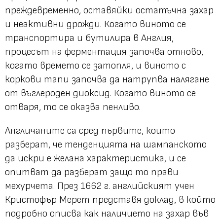
преждевременно, оставяйки остатъчна захар
и неактивни дрожди. Когато виното се
транспортира и бутилира в Англия,
процесът на ферментация започва отново,
когато времето се затопля, и виното с
коркови тапи започва да натрупва налягане
от въглероден диоксид. Когато виното се
отваря, то се оказва пенливо.
Англичаните са сред първите, които
разберат, че тенденцията на шампанското
да искри е желана характеристика, и се
опитват да разберат защо то прави
мехурчета. През 1662 г. английският учен
Кристофър Мерет представя доклад, в който
подробно описва как наличието на захар във