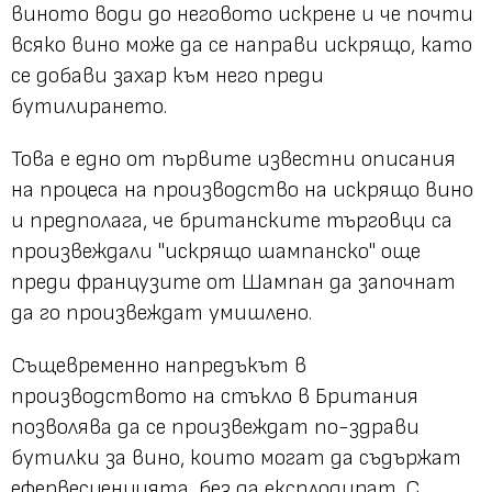
виното води до неговото искрене и че почти
всяко вино може да се направи искрящо, като
се добави захар към него преди
бутилирането.
Това е едно от първите известни описания
на процеса на производство на искрящо вино
и предполага, че британските търговци са
произвеждали "искрящо шампанско" още
преди французите от Шампан да започнат
да го произвеждат умишлено.
Същевременно напредъкът в
производството на стъкло в Британия
позволява да се произвеждат по-здрави
бутилки за вино, които могат да съдържат
ефервесценцията, без да експлодират. С