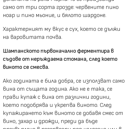
само от три сорта грозде: червените пино
ноар и пино мьоние, и бялото шардоне.
Характерният му вкус е сух, което се дължи
на варовитата почва.
Шампанското първоначално ферментира в
съдове от неръждаема стомана, след което
виното се смесва.
Ако годината е била добра, се използват само
вина от същата година. Ако не е така, се
прави купаж с вина от различни години,
което подобрява и укрепва виното. След
купажирането към виното се добавя смес от
вино, захар и дрожди, преди да бъде