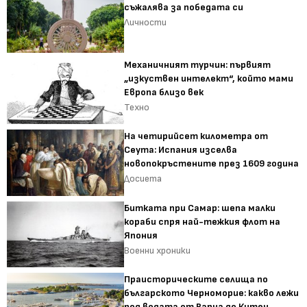
съжалява за победата си
Личности
Механичният турчин: първият
„изкуствен интелект“, който мами
Европа близо век
Техно
На четирийсет километра от
Сеута: Испания изселва
новопокръстените през 1609 година
Досиета
Битката при Самар: шепа малки
кораби спря най-тежкия флот на
Япония
Военни хроники
Праисторическите селища по
българското Черноморие: какво лежи
под водата от Варна до Китен