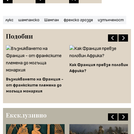
лукс
шампанско
Шампан
френско грозде
изтънченост
Подобни
Как Франция превзе половин
Африка?
Би
въ
Възникването на Франция -
ра
от франкските племена до
гън
могъща монархия
Ексклузивно