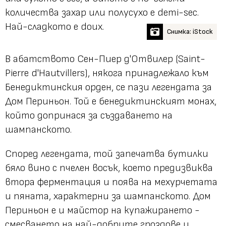
количества захар или полусухо е demi-sec.
Най-сладкото е doux.
Снимка: iStock
В абатството Сен-Пиер д'Отвилер (Saint-
Pierre d'Hautvillers), някога принадлежало към
Бенедиктинския орден, се пази легендата за
Дом Периньон. Той е бенедиктинският монах,
който допринася за създаването на
шампанското.
Според легендата, той запечатва бутилки
бяло вино с пчелен восък, което предизвиква
втора ферментация и поява на мехурчетата
и пяната, характерни за шампанското. Дом
Периньон е и майстор на купажирането -
смесването на най-добрите гроздове и