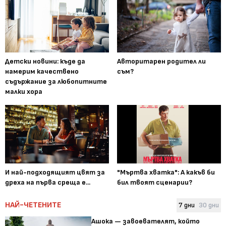
Детски новини: къде да
Авторитарен родител ли
намерим качествено
съм?
съдържание за любопитните
малки хора
И най-подходящият цвят за
"Мъртва хватка": А какъв би
дреха на първа среща е...
бил твоят сценарии?
НАЙ-ЧЕТЕНИТЕ
7 дни
30 дни
Ашока — завоевателят, който