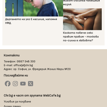
живот съсипва човешкия
мозък
Дърпането на ухо Е насилие, напомня
НМД
Колкото повече секс
правим правим - толкова
по-силна е любовта?
Контакти
Телефон: 0887 548 300
E-mail: office[at]chr.bg
Адрес: гр. София, ул. Фредерик Жолио Кюри №20
Последвайте ни
Chr.bg е част от групата WebCafe.bg
Условия за ползване
Лични данни