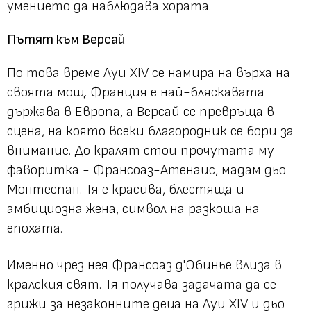
умението да наблюдава хората.
Пътят към Версай
По това време Луи XIV се намира на върха на
своята мощ. Франция е най-бляскавата
държава в Европа, а Версай се превръща в
сцена, на която всеки благородник се бори за
внимание. До кралят стои прочутата му
фаворитка - Франсоаз-Атенаис, мадам дьо
Монтеспан. Тя е красива, блестяща и
амбициозна жена, символ на разкоша на
епохата.
Именно чрез нея Франсоаз д'Обинье влиза в
кралския свят. Тя получава задачата да се
грижи за незаконните деца на Луи XIV и дьо