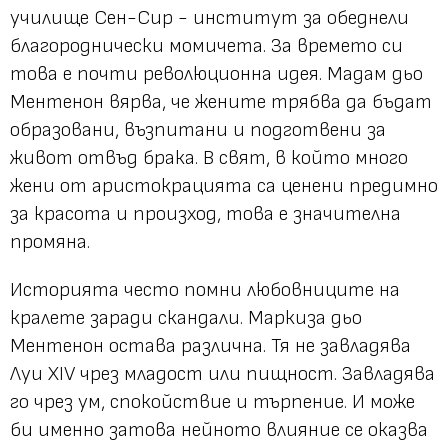
училище Сен-Сир - институт за обеднели
благороднически момичета. За времето си
това е почти революционна идея. Мадам дьо
Ментенон вярва, че жените трябва да бъдат
образовани, възпитани и подготвени за
живот отвъд брака. В свят, в който много
жени от аристокрацията са ценени предимно
за красота и произход, това е значителна
промяна.
Историята често помни любовниците на
кралете заради скандали. Маркиза дьо
Ментенон остава различна. Тя не завладява
Луи XIV чрез младост или пищност. Завладява
го чрез ум, спокойствие и търпение. И може
би именно затова нейното влияние се оказва