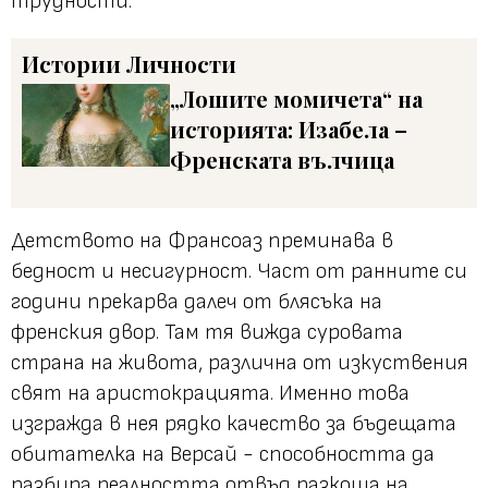
трудности.
Истории
Личности
„Лошите момичета“ на
историята: Изабела –
Френската вълчица
Детството на Франсоаз преминава в
бедност и несигурност. Част от ранните си
години прекарва далеч от блясъка на
френския двор. Там тя вижда суровата
страна на живота, различна от изкуствения
свят на аристокрацията. Именно това
изгражда в нея рядко качество за бъдещата
обитателка на Версай - способността да
разбира реалността отвъд разкоша на