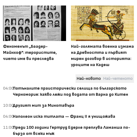
Феноменът „Баадер-
Най-голямата военна измама
Майнхоф": терористите,
на Древността и първият
чието име ви преследва
мирен договор в историята:
уроците на Кадеш
Най-новото
Най-четеното
04:00
Потъналите праисторически селища по българското
Черноморие: какво лежи под водата от Варна до Китен
10:00
Другият мит за Минотавъра
04:00
Наполеон иска титлата — Франц II я унищожава
11:00
Преди 100 години Гертруд Едерле преплува Ламанша по-
бързо от всеки мъж