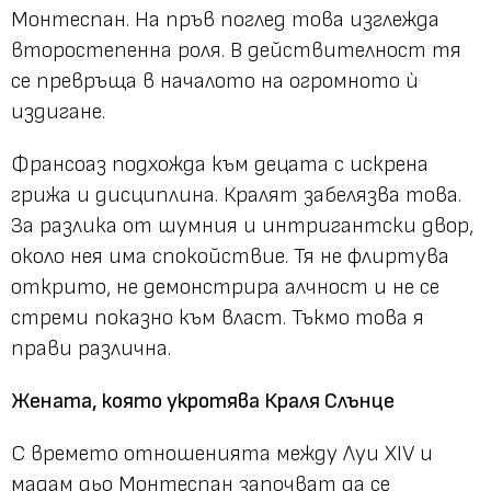
Монтеспан. На пръв поглед това изглежда
второстепенна роля. В действителност тя
се превръща в началото на огромното ѝ
издигане.
Франсоаз подхожда към децата с искрена
грижа и дисциплина. Кралят забелязва това.
За разлика от шумния и интригантски двор,
около нея има спокойствие. Тя не флиртува
открито, не демонстрира алчност и не се
стреми показно към власт. Тъкмо това я
прави различна.
Жената, която укротява Краля Слънце
С времето отношенията между Луи XIV и
мадам дьо Монтеспан започват да се