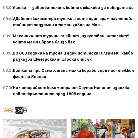
03:00
Ашока — завоевателят, който съжалява за победата си
09:44
Двайсет километра тунели и нито един грам плутоний:
тайният подземен атомен завод на Мао
03:00
Механичният турчин: първият „изкуствен интелект“,
който мами Европа близо век
08:00
28 800 години на трона и един истински Гилгамеш: какво
разказва Шумерският царски списък
03:17
Битката при Самар: шепа малки кораби спря най-тежкия
флот на Япония
07:00
На четирийсет километра от Сеута: Испания изселва
новопокръстените през 1609 година