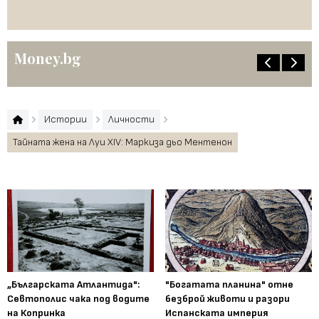
Money.bg
Истории
Личности
Тайната жена на Луи XIV: Маркиза дьо Ментенон
„Българската Атлантида":
"Богатата планина" отне
Севтополис чака под водите
безброй животи и разори
на Копринка
Испанската империя