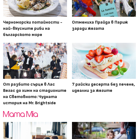
Черноморски потайности -
Отмениха Прайда в Париж
най-вкусните риби на
заради жегата
българското море
От разбито сърце в Лас
7 райски десерта без печене,
Вегас до химн на стадионите
идеални за жегите
на Световното: Чудната
история на Mr. Brightside