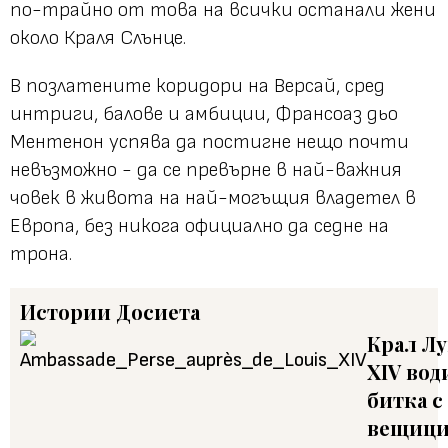
по-трайно от това на всички останали жени
около Краля Слънце.
В позлатените коридори на Версай, сред
интриги, балове и амбиции, Франсоаз дьо
Ментенон успява да постигне нещо почти
невъзможно - да се превърне в най-важния
човек в живота на най-могъщия владетел в
Европа, без никога официално да седне на
трона.
Истории
Досиета
Крал Л
XIV вод
битка с
вещици