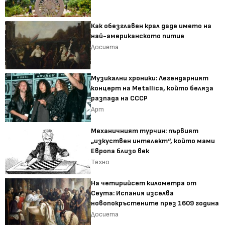
Как обезглавен крал даде името на
най-американското питие
Досиета
Музикални хроники: Легендарният
концерт на Metallica, който беляза
разпада на СССР
Арт
Механичният турчин: първият
„изкуствен интелект“, който мами
Европа близо век
Техно
На четирийсет километра от
Сеута: Испания изселва
новопокръстените през 1609 година
Досиета