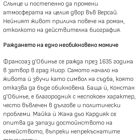
Слънце и постепенно да промени
атмосферата на целия двор във Версай.
Нейният живот прилича повече на роман,
отколкото на действителна биография.
Раждането на едно необикновено момиче
Франсоаз д'Обинье се ражда през 1635 година
в затвор в град Ниор. Самото начало на
живота ѝ звучи като символ на съдба, която
отказва да бъде обикновена. Баща ѝ, Констан
д'Обинье, е благородник с неспокоен характер,
често въвлечен в дългове и политически
проблеми. Майка ѝ Жана дьо Кардияк се
опитва да запази достойнството на
семейството, въпреки непрекъснатите