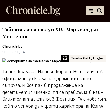
Тайната жена на Луи XIV: Маркиза дьо
Ментенон
Chronicle.bg
20.05.2026, 14:30
Снимка: Getty Images
Тя не е кралица. Не носи корона. Не присъства
официално до краля на церемонии като
съпруга. И все пак в продължение на
десетилетия именно тя се превръща в най-
влиятелната жена във Франция. Тя е човекът,
който успява да укроти характера на Краля