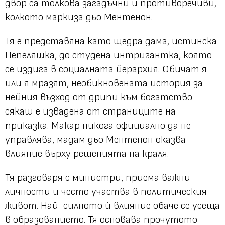
двор са толкова загадъчни и противоречиви,
колкото маркиза дьо Ментенон.
Тя е представяна като щедра дама, истинска
Пепеляшка, до студена интригантка, която
се издига в социалната йерархия. Обичат я
или я мразят, необикновената история за
нейния възход от дрипи към богатство
сякаш е извадена от страниците на
приказка. Макар никога официално да не
управлява, мадам дьо Ментенон оказва
влияние върху решенията на краля.
Тя разговаря с министри, приема важни
личности и често участва в политическия
живот. Най-силното ѝ влияние обаче се усеща
в образованието. Тя основава прочутото