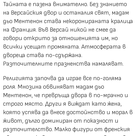
Тайната е пазена внимателно. Без знанието
на Версайския двор и останалия свят, мадам
дьо Ментенон става некоронираната кралица
на Франция. Във Версай никой не смее да
говори открито за отношенията им, но
всички усещат промяната. Атмосферата в
двореца става по-сдържана.
Разточителните празненства намаляват.
Религията започва да играе все по-голяма
роля. Мнозина обвиняват мадам дьо
Ментенон, че превръща двора в по-мрачно и
строго място. Други я виждат като жена,
която успява да внесе достойнство и морал в
живот, дълго доминиран от показност и
разточителство. Малко фигури от френския