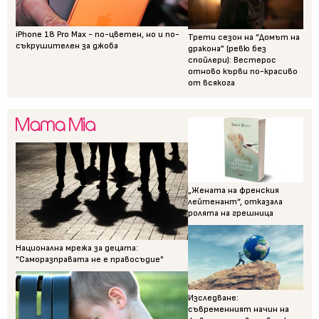
iPhone 18 Pro Max - по-цветен, но и по-
Трети сезон на “Домът на
съкрушителен за джоба
дракона” (ревю без
спойлери): Вестерос
отново кърви по-красиво
от всякога
„Жената на френския
лейтенант“, отказала
ролята на грешница
Национална мрежа за децата:
"Саморазправата не е правосъдие"
Изследване:
съвременният начин на