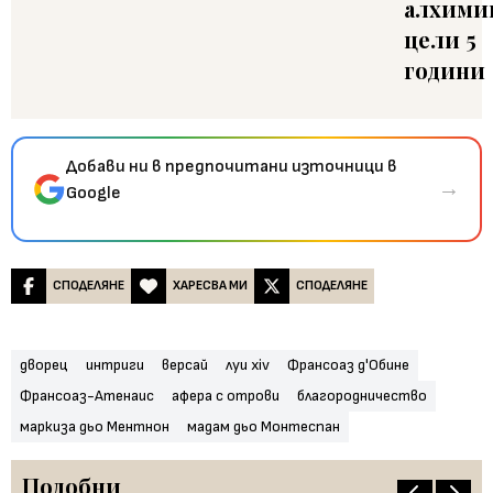
алхими
цели 5
години
Добави ни в предпочитани източници в
→
Google
СПОДЕЛЯНЕ
ХАРЕСВА МИ
СПОДЕЛЯНЕ
дворец
интриги
версай
луи xiv
Франсоаз д'Обине
Франсоаз-Атенаис
афера с отрови
благородничество
маркиза дьо Ментнон
мадам дьо Монтеспан
Подобни