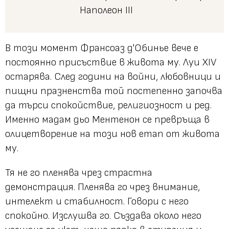
Наполеон III
В този момент Франсоаз д'Обинье вече е
постоянно присъствие в живота му. Луи XIV
остарява. След години на войни, любовници и
пищни празненства той постепенно започва
да търси спокойствие, религиозност и ред.
Именно мадам дьо Ментенон се превръща в
олицетворение на този нов етап от живота
му.
Тя не го пленява чрез страстна
демонстрация. Пленява го чрез внимание,
интелект и стабилност. Говори с него
спокойно. Изслушва го. Създава около него