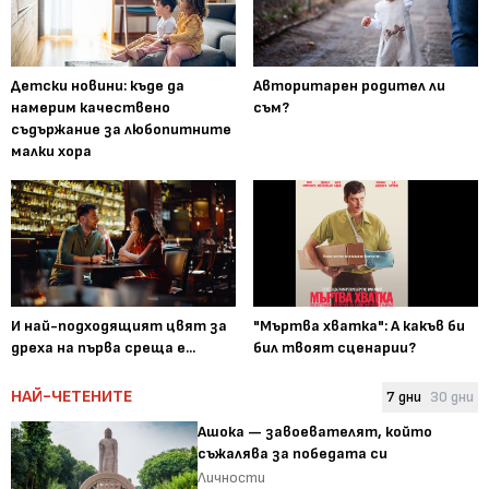
Детски новини: къде да
Авторитарен родител ли
намерим качествено
съм?
съдържание за любопитните
малки хора
И най-подходящият цвят за
"Мъртва хватка": А какъв би
дреха на първа среща е...
бил твоят сценарии?
НАЙ-ЧЕТЕНИТЕ
7 дни
30 дни
Ашока — завоевателят, който
съжалява за победата си
Личности