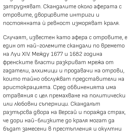
затрудняват. Скандалите около аферата с
отровите, дворцовите интриги и
постоянната ѝ ревност изморяват краля.
Случаят, известен като афера с отровите, е
един от най-големите скандали по времето
на Луи XIV. Между 1677 и 1682 година
френските власти разкриват мрежа от
гадатели, алхимици и продавачи на отрови,
които тайно обслужват представители на
аристокрацията. Сред обвиненията има
отравяния с цел премахване на политически
или любовни съперници. Скандалът
разтърсва двора на Версай и поражда страх,
че дори най-близките до краля могат да
бъдат замесени в престъпления и окултни