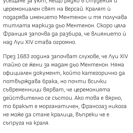
усещане за уют, нещо рядко в студения и
церемониален свят на Версай. Кралят ѝ
подарява имението Ментенон и тя получава
титлата маркиза дьо Ментенон. Скоро цяла
Франция започва да разбира, че влиянието ѝ
над Луи XIV става огромно.
През 1683 година започват слухове, че Луи XIV
тайно се жени за мадам дьо Ментенон. Няма
официален документ, който категорично да
потвърждава брака, но почти всички
съвременници вярват, че церемонията
действително се състои. Ако това е вярно,
то бракът е морганатичен, Франсоаз никога
не може да стане кралица, въпреки че е
съпруга на краля.