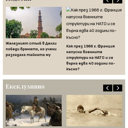
Железният стълб в Делхи
Fe
Как през 1966 г. Франция
победи времето, но учени
за
напусна военните
разгадаха тайната му
на
структури на НАТО и се
Бъ
върна едва 40 години по-
късно?
Ексклузивно