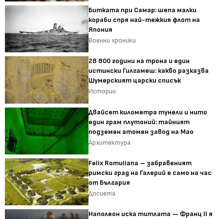
Битката при Самар: шепа малки
кораби спря най-тежкия флот на
Япония
Военни хроники
28 800 години на трона и един
истински Гилгамеш: какво разказва
Шумерският царски списък
Истории
Двайсет километра тунели и нито
един грам плутоний: тайният
подземен атомен завод на Мао
Архитектура
Felix Romuliana – забравеният
римски град на Галерий е само на час
от България
Досиета
Наполеон иска титлата — Франц II я