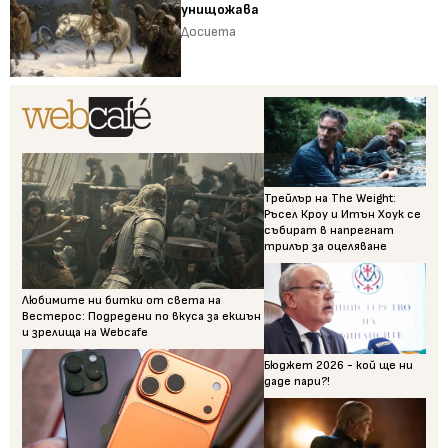
унищожава
Досиета
Трейлър на The Weight:
Ръсел Кроу и Итън Хоук се
събират в напрегнат
трилър за оцеляване
Любимите ни битки от света на
Вестерос: Подредени по вкуса за екшън
и зрелища на Webcafe
Бюджет 2026 - кой ще ни
даде пари?!