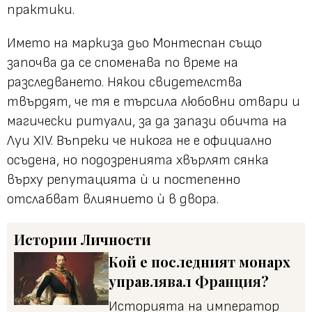
практики.
Името на маркиза дьо Монтеспан също
започва да се споменава по време на
разследването. Някои свидетелства
твърдят, че тя е търсила любовни отвари и
магически ритуали, за да запази обичта на
Луи XIV. Въпреки че никога не е официално
осъдена, но подозренията хвърлят сянка
върху репутацията ѝ и постепенно
отслабват влиянието ѝ в двора.
Истории
Личности
Кой е последният монарх
управлявал Франция?
Историята на император