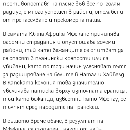
противопоставя на племе във все по-голям
радиус, е много успешен в райони, отслабени
от пренаселване и прекомерна паша.
В самата Южна Африка Мфекане причинява
огромни страдания и опустошава големи
райони, тъй като бежанците се опитват да
се спасят в планински крепости или са
убивани, като по този начин улесняват пътя
за разширяване на белите в Натал и Хайвелд.
В Капската колония това значително
увеличава натиска върху източната граница,
тъй като бежанци, известни като Мфенгу, се
тълпят сред народите на Транскей.
В същото време обаче, в резултат на
Мфекане, са създадени някои от най-