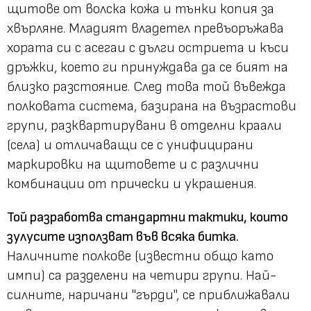
щитове от волска кожа и тънки копия за
хвърляне. Младият владетел превъоръжава
хората си с асегаи с дълги остриета и къси
дръжки, което ги принуждава да се бият на
близко разстояние. След това той въвежда
полковата система, базирана на възрастови
групи, разквартирувани в отделни краали
(села) и отличаващи се с унифицирани
маркировки на щитовете и с различни
комбинации от прически и украшения.
Той разработва стандартни тактики, които
зулусите използват във всяка битка.
Наличните полкове (известни общо като
импи) са разделени на четири групи. Най-
силните, наричани "гърди", се приближавали