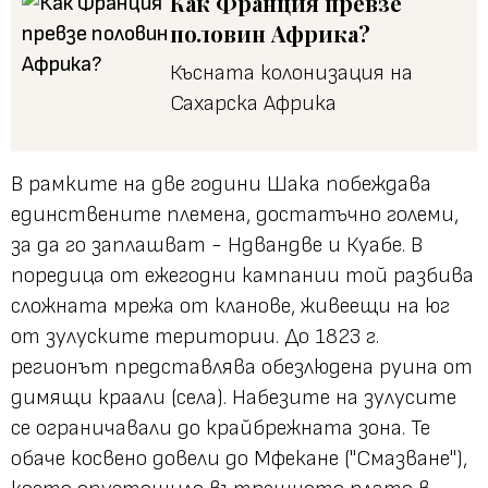
Как Франция превзе
половин Африка?
Късната колонизация на
Сахарска Африка
В рамките на две години Шака побеждава
единствените племена, достатъчно големи,
за да го заплашват - Ндвандве и Куабе. В
поредица от ежегодни кампании той разбива
сложната мрежа от кланове, живеещи на юг
от зулуските територии. До 1823 г.
регионът представлява обезлюдена руина от
димящи краали (села). Набезите на зулусите
се ограничавали до крайбрежната зона. Те
обаче косвено довели до Мфекане ("Смазване"),