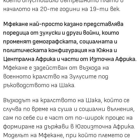
което опустошило вътрешното плато в
началото на 20-те години на 19-ти век.
Мфекане най-просто казано представлява
поредица от зулуски и други войни, които
променят демографската, социалната и
политическата конфигурация на Южна и
Централна Африка и части от Източна Африка.
Мфекане е задействан от възхода на
военното кралство на Зулусите под
ръководството на Шака.
Възходът на кралството на Шака, който се
случва по време на суша и социални вълнения,
сам по себе си е част от по-широк процес на
формиране на държави в Югоизточна Африка.
Моделът на Мфекане, при който племето се