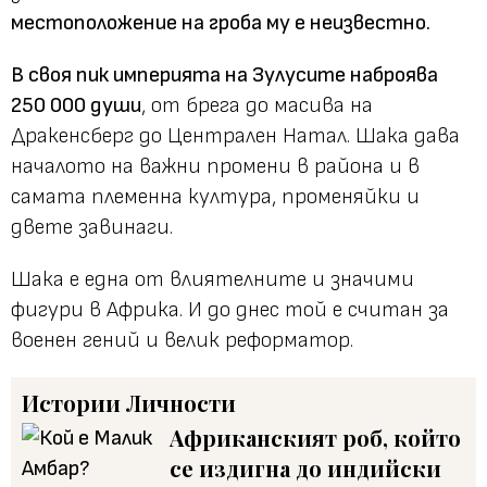
местоположение на гроба му е неизвестно.
В своя пик империята на Зулусите наброява
250 000 души
, от брега до масива на
Дракенсберг до Централен Натал. Шака дава
началото на важни промени в района и в
самата племенна култура, променяйки и
двете завинаги.
Шака е една от влиятелните и значими
фигури в Африка. И до днес той е считан за
военен гений и велик реформатор.
Истории
Личности
Африканският роб, който
се издигна до индийски