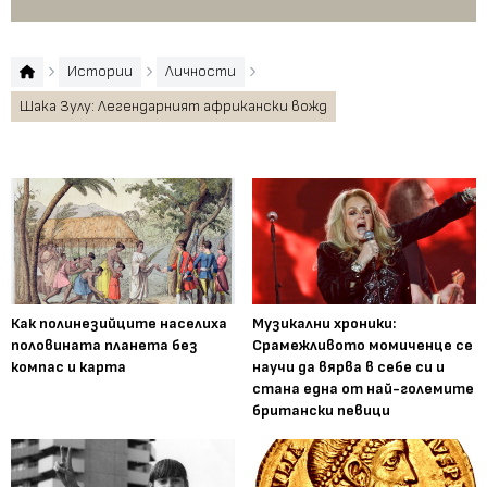
Истории
Личности
Шака Зулу: Легендарният африкански вожд
Как полинезийците населиха
Музикални хроники:
половината планета без
Срамежливото момиченце се
компас и карта
научи да вярва в себе си и
стана една от най-големите
британски певици