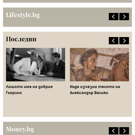
Lifestyle.bg
Последни
Лошото име на добрия
Къде изчезна тялото на
Да
Гьоринг
Александър Велики
де
ци
"п
Money.bg