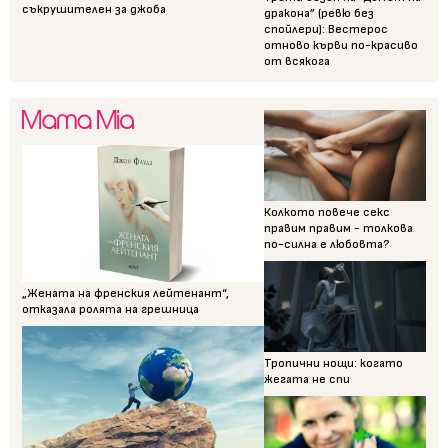
съкрушителен за джоба
дракона” (ревю без
спойлери): Вестерос
отново кърви по-красиво
от всякога
Колкото повече секс
правим правим - толкова
по-силна е любовта?
„Жената на френския лейтенант“,
отказала ролята на грешница
Тропични нощи: когато
жегата не спи