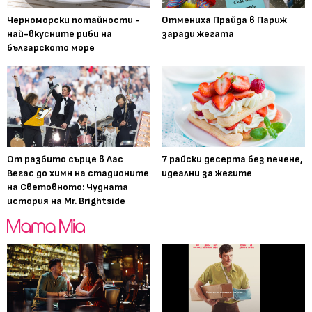
Черноморски потайности -
Отмениха Прайда в Париж
най-вкусните риби на
заради жегата
българското море
От разбито сърце в Лас
7 райски десерта без печене,
Вегас до химн на стадионите
идеални за жегите
на Световното: Чудната
история на Mr. Brightside