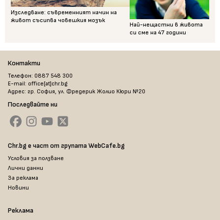
Изследване: съвременният начин на
живот съсипва човешкия мозък
Най-нещастни в живота
си сме на 47 години
Контакти
Телефон: 0887 548 300
E-mail: office[at]chr.bg
Адрес: гр. София, ул. Фредерик Жолио Кюри №20
Последвайте ни
Chr.bg е част от групата WebCafe.bg
Условия за ползване
Лични данни
За реклама
Новини
Реклама