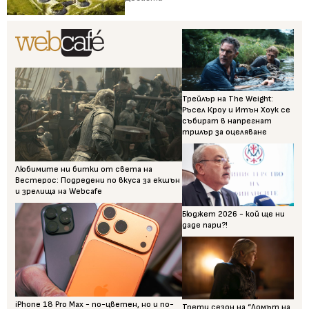
Трейлър на The Weight:
Ръсел Кроу и Итън Хоук се
събират в напрегнат
трилър за оцеляване
Любимите ни битки от света на
Вестерос: Подредени по вкуса за екшън
и зрелища на Webcafe
Бюджет 2026 - кой ще ни
даде пари?!
iPhone 18 Pro Max - по-цветен, но и по-
Трети сезон на “Домът на