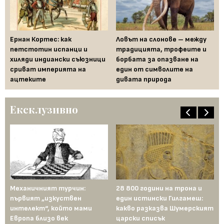
Ернан Кортес: как
Ловът на слонове – между
Му
петстотин испанци и
традицията, трофеите и
Ле
хиляди индиански съюзници
борбата за опазване на
Me
сриват империята на
един от символите на
ра
ацтеките
дивата природа
Ексклузивно
ели
Механичният турчин:
28 800 години на трона и
Би
й:
първият „изкуствен
един истински Гилгамеш:
ма
ен
интелект“, който мами
какво разказва Шумерският
те
Европа близо век
царски списък