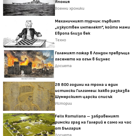
Япония
Военни хроники
Механичният турчин: първият
„изкуствен интелект“, който мами
Европа близо век
Техно
Големият пожар в Лондон превръща
гасенето на огън в бизнес
Досиета
28 800 години на трона и един
истински Гилгамеш: какво разказва
Шумерският царски списък
Истории
Felix Romuliana – забравеният
римски град на Галерий е само на час
от България
Досиета