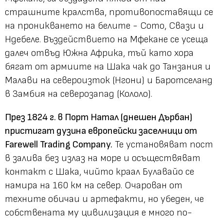
страшните кралства, противопоставящи се
на проникването на белите - Сото, Свази и
Ндебеле. Въздействието на Мфекане се усеща
далеч отвъд Южна Африка, тъй като хора
бягат от армиите на Шака чак до Танзания и
Малави на североизток (Нгони) и Баротселанд
в Замбия на северозапад (Кололо).
През 1824 г. в Порт Натал (днешен Дърбан)
пристигат дузина европейски заселници от
Farewell Trading Company.
Те установяват пост
в залива без излаз на море и осъществяват
контакт с Шака, чийто краал Булавайо се
намира на 160 км на север. Очарован от
техните обичаи и артефакти, но убеден, че
собствената му цивилизация е много по-