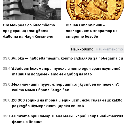
От Монреал до бягството
Юлиан Отстъпник -
през границата: двата
последният император на
живота на Надя Команечи
старите богове
Най-новото
Най-четеното
03:00
Ашока — завоевателят, който съжалява за победата си
09:44
Двайсет километра тунели и нито един грам плутоний:
тайният подземен атомен завод на Мао
03:00
Механичният турчин: първият „изкуствен интелект“,
който мами Европа близо век
08:00
28 800 години на трона и един истински Гилгамеш: какво
разказва Шумерският царски списък
03:17
Битката при Самар: шепа малки кораби спря най-тежкия
флот на Япония