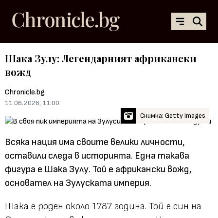
Шака Зулу: Легендарният африкански
вожд
Chronicle.bg
11.06.2026, 11:00
Снимка: Getty Images
Всяка нация има своите велики личности,
оставили следа в историята. Една такава
фигура е Шака Зулу. Той е африкански вожд,
основател на Зулуската империя.
Шака е роден около 1787 година. Той е син на