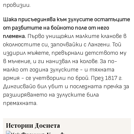
провизии.
Шака присъединява към зулусите остатъците
от разбитите на бойното поле от него
племена.
Първо унищожил малките кланове в
околностите си, започвайки с Лангени. Той
издирил мъжете, превърнали детството му
в мъчение, и ги нанизвал на колове. За по-
малко от година зулуските - и тяхната
армия - се учетворили по брой. През 1817 г.
Дингисвайо бил убит и последната пречка за
разширяването на зулуските била
премахната.
Истории
Досиета