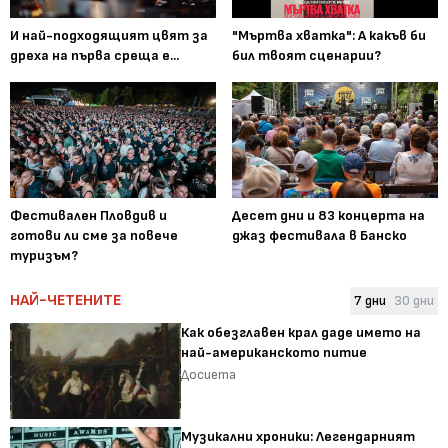
И най-подходящият цвят за
"Мъртва хватка": А какъв би
дреха на първа среща е...
бил твоят сценарии?
Фестивален Пловдив и
Десет дни и 83 концерта на
готови ли сме за повече
джаз фестивала в Банско
туризъм?
НАЙ-ЧЕТЕНИТЕ
7 дни
30 дни
Как обезглавен крал даде името на
най-американското питие
Досиета
Музикални хроники: Легендарният