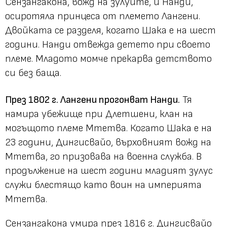
Сензангакона, вожд на зулуите, и Нанди,
осиротяла принцеса от племето Лангени.
Двойката се разделя, когато Шака е на шест
години. Нанди отвежда детето при своето
племе. Младото момче прекарва детството
си без баща.
През 1802 г. Лангени прогонват Нанди.
Тя
намира убежище при Длетшени, клан на
могъщото племе Мтетва. Когато Шака е на
23 години, Дингисвайо, върховният вожд на
Мтетва, го призовава на военна служба. В
продължение на шест години младият зулус
служи блестящо като воин на империята
Мтетва.
Сензангакона умира през 1816 г. Дингисвайо