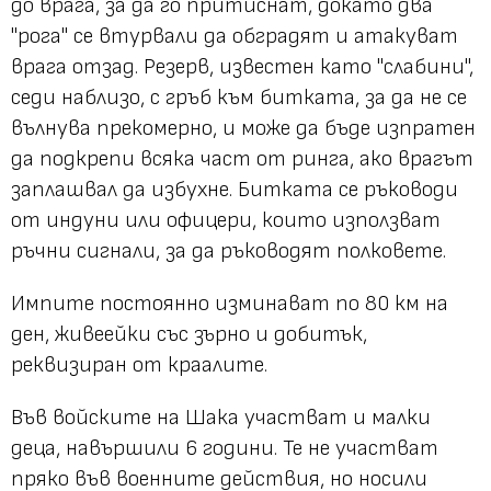
до врага, за да го притиснат, докато два
"рога" се втурвали да обградят и атакуват
врага отзад. Резерв, известен като "слабини",
седи наблизо, с гръб към битката, за да не се
вълнува прекомерно, и може да бъде изпратен
да подкрепи всяка част от ринга, ако врагът
заплашвал да избухне. Битката се ръководи
от индуни или офицери, които използват
ръчни сигнали, за да ръководят полковете.
Импите постоянно изминават по 80 км на
ден, живеейки със зърно и добитък,
реквизиран от краалите.
Във войските на Шака участват и малки
деца, навършили 6 години. Те не участват
пряко във военните действия, но носили