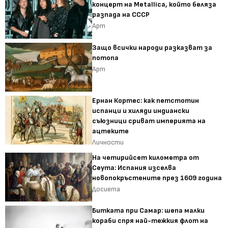
концерт на Metallica, който беляза
разпада на СССР
Арт
Защо всички народи разказват за
потопа
Арт
Ернан Кортес: как петстотин
испанци и хиляди индиански
съюзници сриват империята на
ацтеките
Личности
На четирийсет километра от
Сеута: Испания изселва
новопокръстените през 1609 година
Досиета
Битката при Самар: шепа малки
кораби спря най-тежкия флот на