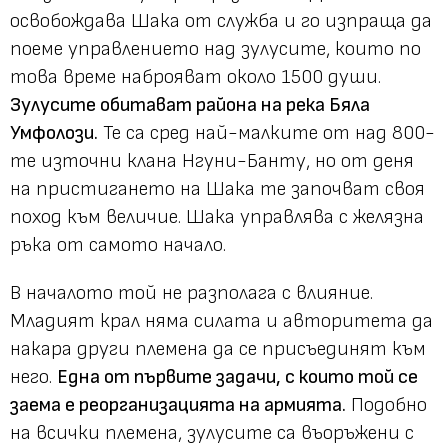
освобождава Шака от служба и го изпраща да
поеме управлението над зулусите, които по
това време наброяват около 1500 души.
Зулусите обитават района на река Бяла
Умфолози.
Те са сред най-малките от над 800-
те източни клана Нгуни-Банту, но от деня
на пристигането на Шака те започват своя
поход към величие. Шака управлява с желязна
ръка от самото начало.
В началото той не разполага с влияние.
Младият крал няма силата и авторитета да
накара други племена да се присъединят към
него.
Една от първите задачи, с които той се
заема е реорганизацията на армията.
Подобно
на всички племена, зулусите са въоръжени с