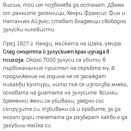
висша, той им позволява да останат. Двама
от ранните заселници, Хенри Франсис Фин и
Натаниел Айзъкс, стават владеещи свободно
зулуски лингвисти.
През 1827 г. Нанди, майката на Шака, умира.
След смъртта й зулуският крал изпада в
психоза.
Около 7000 зулуси са убити в
първоначалния пристъп на скръбта му. В
продължение на година не се засаждат
никакви култури, нито пък се използва мляко,
основата на диетата на зулусите. Всички
бременни жени са убивани, заедно със
съпрузите си. Избивани са и кравите, за да
могат дори телетата да разберат какво е да
загубиш майка си.