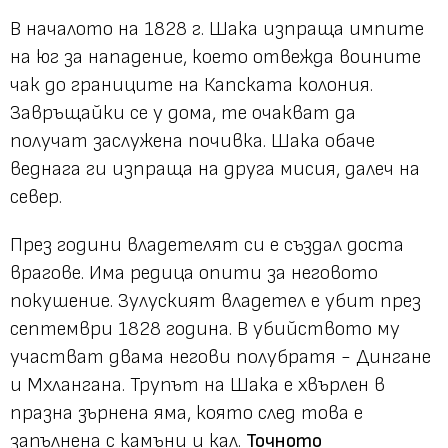
В началото на 1828 г. Шака изпраща импите
на юг за нападение, което отвежда воините
чак до границите на Капската колония.
Завръщайки се у дома, те очакват да
получат заслужена почивка. Шака обаче
веднага ги изпраща на друга мисия, далеч на
север.
През години владетелят си е създал доста
врагове. Има редица опити за неговото
покушение. Зулуският владетел е убит през
септември 1828 година. В убийството му
участват двама негови полубратя - Дингане
и Мхлангана. Трупът на Шака е хвърлен в
празна зърнена яма, която след това е
запълнена с камъни и кал.
Точното