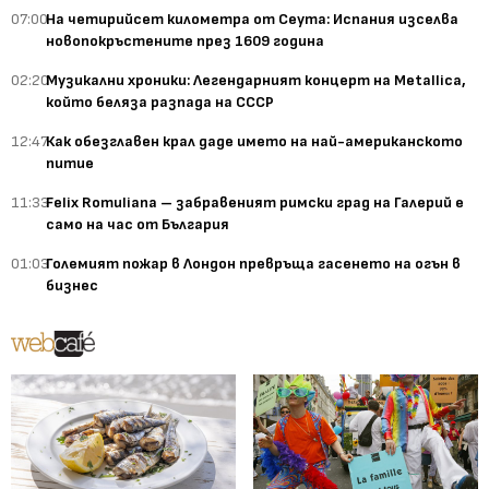
07:00
На четирийсет километра от Сеута: Испания изселва
новопокръстените през 1609 година
02:20
Музикални хроники: Легендарният концерт на Metallica,
който беляза разпада на СССР
12:47
Как обезглавен крал даде името на най-американското
питие
11:33
Felix Romuliana – забравеният римски град на Галерий е
само на час от България
01:03
Големият пожар в Лондон превръща гасенето на огън в
бизнес