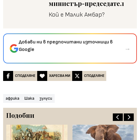
министър-председател
Кой е Малик Амбар?
Добави ни в предпочитани източници в
→
Google
СПОДЕЛЯНЕ
ХАРЕСВА МИ
СПОДЕЛЯНЕ
африка
Шака
зулуси
Подобни