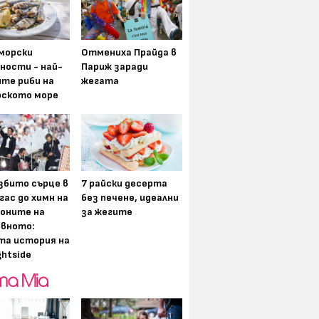
морски
Отмениха Прайда в
ности - най-
Париж заради
ите риби на
жегата
рското море
збито сърце в
7 райски десерта
гас до химн на
без печене, идеални
оните на
за жегите
вното:
та история на
ghtside