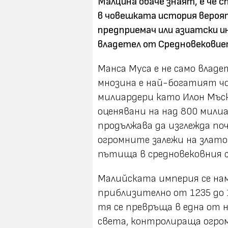
Малцина обаче знаят, е че 
в човешката история вероят
предприемач или азиатски и
владетел от Средновековие
Манса Муса е не само владе
мнозина е най-богатият чов
милиардери като Илон Мъс
оценявани на над 800 мили
продължава да изглежда по
огромните залежи на злат
пътища в средновековния 
Малийската империя се нам
приблизително от 1235 до 1
тя се превръща в една от
света, контролираща огром