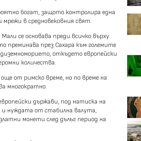
роятно богат, защото контролира една
 мрежи в средновековния свят.
Мали се основава преди всичко върху
то преминава през Сахара към големите
едиземноморието, откъдето европейски
громни количества.
още от римско време, но по време на
ва многократно.
 европейски държави, под натиска на
 и нуждата от стабилна валута,
златни монети след дълъг период на