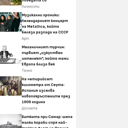
победата си
Личности
Музикални хроники:
Легендарният концерт
на Metallica, който
беляза разпада на СССР
Арт
Механичният турчин:
първият „изкуствен
интелект“, който мами
Европа близо век
Техно
На четирийсет
километра от Сеута:
Испания изселва
новопокръстените през
1609 година
Досиета
Битката при Самар: шепа
малки кораби спря най-