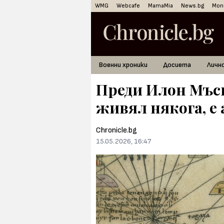
WMG
Webcafe
MamaMia
News.bg
Mon
Военни хроники
Досиета
Личн
Преди Илон Мъск
живял някога, е
Chronicle.bg
15.05.2026, 16:47