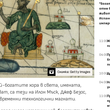
"Бога
отне 
живот
Испан
импер
11:00
Ж
п
04:00
П
б
п
Снимка: Getty Images
10:00
Д
04:00
Н
ай-богатите хора в света, имената,
у
ат, са тези на Илон Мъск, Джеф Безос,
11:00
П
временни технологични магнати.
п
м