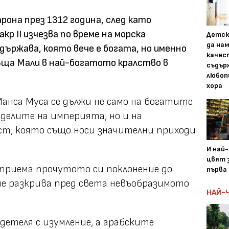
рона през 1312 година, след като
р II изчезва по време на морска
Детск
да на
държава, която вече е богата, но именно
качес
ъща Мали в най-богатото кралство в
съдър
любоп
хора
нса Муса се дължи не само на богатите
еделите на империята, но и на
ст, която също носи значителни приходи
И най
цвят з
дприема прочутото си поклонение до
първа 
не разкрива пред света невъобразимото
НАЙ-
детеля с изумление, а арабските