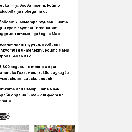
шока — завоевателят, който
ъжалява за победата си
вайсет километра тунели и нито
дин грам плутоний: тайният
одземен атомен завод на Мао
еханичният турчин: първият
изкуствен интелект“, който мами
вропа близо век
8 800 години на трона и един
стински Гилгамеш: какво разказва
умерският царски списък
итката при Самар: шепа малки
ораби спря най-тежкия флот на
пония