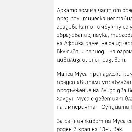
Докато голяма част от сре
през политическа нестаби
градове като Тимбукту се
образование, наука, търгов
на Африка далеч не се изчер
включва и периоди на огро
цивилизационен разцвет.
Манса Муса принадлежи къ
представители управляват
продължение на близо два 
Халдун Муса е деветият вл
на империята - Сундиата 
За ранния живот на Муса се 
роден в края на 13-и век.