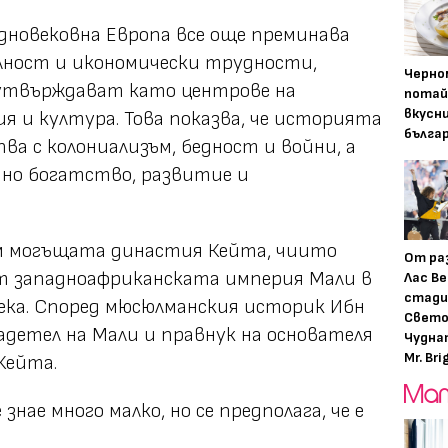
дновековна Европа все още преминава
лност и икономически трудности,
Черно
 утвърждават като центрове на
потай
вкусн
ия и култура. Това показва, че историята
бълга
пва с колониализъм, бедност и войни, а
мно богатство, развитие и
м могъщата династия Кейта, чиито
От ра
 западноафриканската империя Мали в
Лас Ве
стади
века. Според мюсюлманския историк Ибн
Свето
адетел на Мали и правнук на основателя
Чудна
Mr. Bri
Кейта.
знае много малко, но се предполага, че е