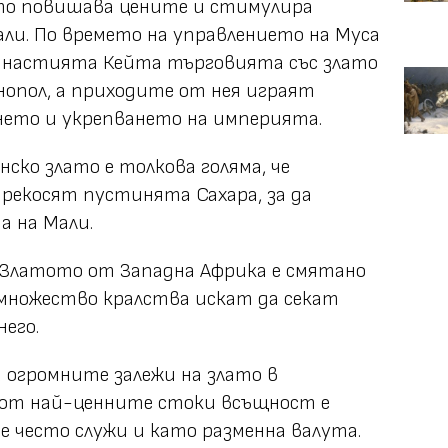
то повишава цените и стимулира
ли. По времето на управлението на Муса
инастията Кейта търговията със злато
нопол, а приходите от нея играят
нето и укрепването на империята.
ско злато е толкова голяма, че
рекосят пустинята Сахара, за да
 на Мали.
. Златото от Западна Африка е смятано
 множество кралства искат да секат
его.
 огромните залежи на злато в
 от най-ценните стоки всъщност е
 че често служи и като разменна валута.