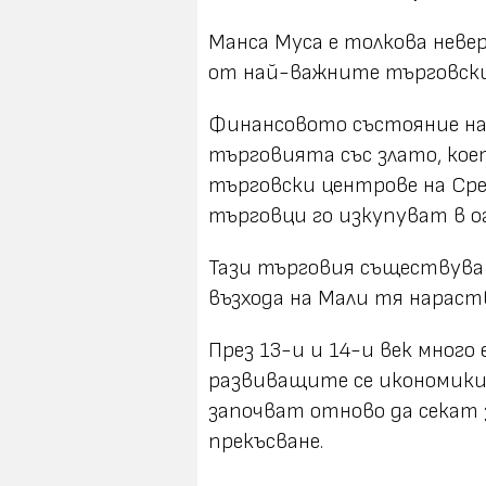
Манса Муса е толкова неве
от най-важните търговски
Финансовото състояние на 
търговията със злато, кое
търговски центрове на Ср
търговци го изкупуват в о
Тази търговия съществува 
възхода на Мали тя нараст
През 13-и и 14-и век много
развиващите се икономики
започват отново да секат 
прекъсване.