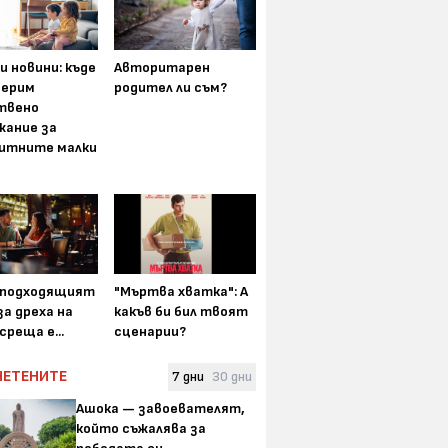
и новини: къде
Авторитарен
мерим
родител ли съм?
твено
жание за
итните малки
-подходящият
"Мъртва хватка": А
а дреха на
какъв би бил твоят
среща е...
сценарии?
ЧЕТЕНИТЕ
7 дни
30 дни
Ашока — завоевателят,
който съжалява за