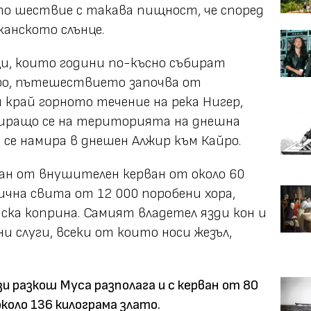
о шествие с такава пищност, че според
канското слънце.
и, които години по-късно събират
йро, пътешествието започва от
край горното течение на река Нигер,
миращо се на територията на днешна
се намира в днешен Алжир към Кайро.
н от внушителен керван от около 60
ична свита от 12 000 поробени хора,
ска коприна. Самият владетел язди кон и
и слуги, всеки от които носи жезъл,
и разкош Муса разполага и с керван от 80
около 136 килограма злато.