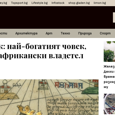
ey.bg
Topsport.bg
Lifestyle.bg
Infostock
shop.gladen.bg
limon.bg
ости
Архитектура
Арт
Техно
Природа
Спорт
: най-богатият човек,
 африкански владетел
Желез
Делхи
време
разга
му