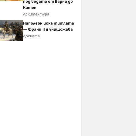
под водата от Варна до
Китен
Архитектура
Наполеон иска титлата
— Франц II я унищожава
Досиета