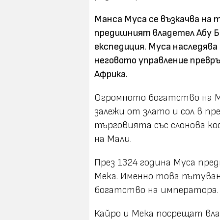
Манса Муса се възкачва на т
предишният владетел Абу Бак
експедиция. Муса наследява 
неговото управление превр
Африка.
Огромното богатство на Ма
залежи от злато и сол в пр
търговията със слонова ко
на Мали.
През 1324 година Муса пре
Мека. Именно това пътува
богатство на императора.
Кайро и Мека посрещат вла