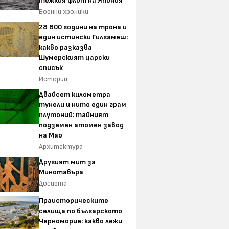
тежкия флот на Япония
Военни хроники
28 800 години на трона и
един истински Гилгамеш:
какво разказва
Шумерският царски
списък
Истории
Двайсет километра
тунели и нито един грам
плутоний: тайният
подземен атомен завод
на Мао
Архитектура
Другият мит за
Минотавъра
Досиета
Праисторическите
селища по българското
Черноморие: какво лежи