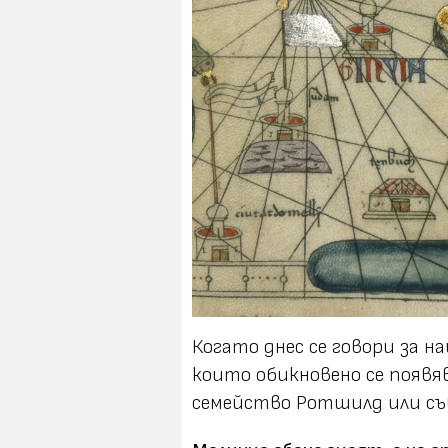
Когато днес се говори за н
които обикновено се появяв
семейство Ротшилд или съ