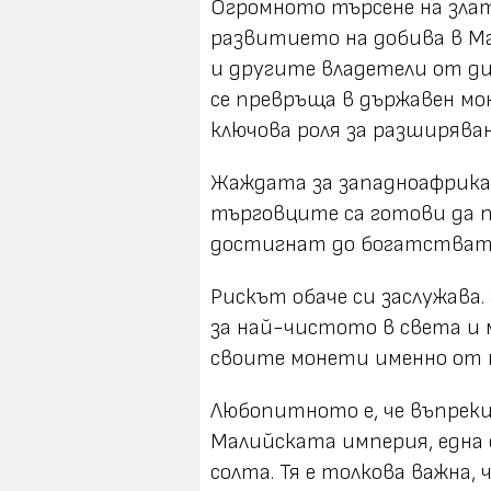
Огромното търсене на зла
развитието на добива в Ма
и другите владетели от д
се превръща в държавен мо
ключова роля за разширява
Жаждата за западноафрикан
търговците са готови да п
достигнат до богатствата
Рискът обаче си заслужава
за най-чистото в света и
своите монети именно от н
Любопитното е, че въпреки
Малийската империя, една
солта. Тя е толкова важна,