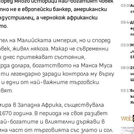
според много историци най-богатият човек
03:00
А
но не е европейски банкер, американски
с
ндустриалец, а чернокож африкански
09:44
Д
то.
е
п
тел на Малийската империя, но и според
03:00
М
ек, живял някога. Макар че съвременни
„
к днес притежават състояния,
Е
арда долара, богатството на Манса Муса
08:00
2
чти легендарно заради контрола му върху
и
Ш
о и едни от най-важните търговски
свят.
03:17
Б
к
Я
ира в Западна Африка, съществувала
670 година. В периода на своя разцвет
 най-богатите и влиятелни държави в
на част от търговията със злато и сол.