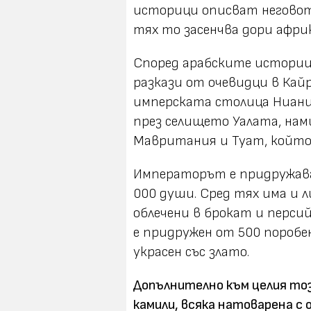
историци описват неговот
тях то засенчва дори афри
Според арабските историц
разкази от очевидци в Ка
имперската столица Ниани 
през селището Уалата, на
Мавритания и Туат, който 
Императорът е придружава
000 души. Сред тях има и л
облечени в брокат и персий
е придружен от 500 поробен
украсен със злато.
Допълнително към целия тоз
камили, всяка натоварена с 