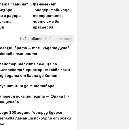
тата планина"
Феноменът
безброй
„Баадер-Майнхоф":
и и разори
терористите,
ската
чието име ви
ия
преследва
Най-новото
Най-четеното
елезни врата – там, където Дунав
окорява планините
раисторическите селища по
ългарското Черноморие: какво лежи
од водата от Варна до Китен
ругият мит за Минотавъра
аполеон иска титлата — Франц II я
нищожава
реди 100 години Гертруд Едерле
реплува Ламанша по-бързо от всеки
ъж