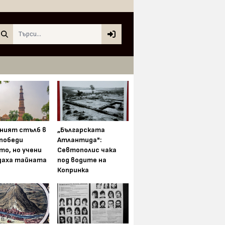
Search
ният стълб в
„Българската
 победи
Атлантида":
то, но учени
Севтополис чака
даха тайната
под водите на
Копринка