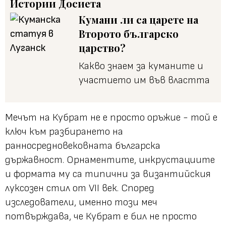
Истории
Досиета
Кумани ли са царете на
Второто българско
царство?
Какво знаем за куманите и
участието им във властта
Мечът на Кубрат не е просто оръжие - той е
ключ към разбирането на
ранносредновековната българска
държавност. Орнаментите, инкрустациите
и формата му са типични за византийския
луксозен стил от VII век. Според
изследователи, именно този меч
потвърждава, че Кубрат е бил не просто