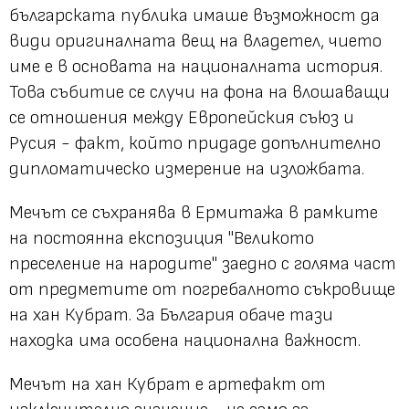
българската публика имаше възможност да
види оригиналната вещ на владетел, чието
име е в основата на националната история.
Това събитие се случи на фона на влошаващи
се отношения между Европейския съюз и
Русия - факт, който придаде допълнително
дипломатическо измерение на изложбата.
Мечът се съхранява в Ермитажа в рамките
на постоянна експозиция "Великото
преселение на народите" заедно с голяма част
от предметите от погребалното съкровище
на хан Кубрат. За България обаче тази
находка има особена национална важност.
Мечът на хан Кубрат е артефакт от