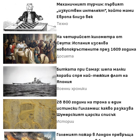
Механичният турчин: първият
„изкуствен интелект“, който мами
Европа близо век
Техно
На четирийсет километра от
Сеута: Испания изселва
новопокръстените през 1609 година
Досиета
Битката при Самар: шепа малки
кораби спря най-тежкия флот на
Япония
Военни хроники
28 800 години на трона и един
истински Гилгамеш: какво разказва
Шумерският царски списък
Истории
Големият пожар в Лондон превръща