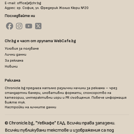
E-mail: office[at]chr.bg
Адрес: гр. София, ул. Фредерик Жолио Кюри №20
Последвайте ни
Chr.bg е част от групата WebCafe.bg
Условия за ползване
Лични данни
За реклама
Новини
Реклама
Chronicle.bg предлага напълно различни начини за реклама – чрез
стандартни банери, иновативни формати, спонсорство на
категории, интерактивни игри и PR съобщения. Повече информация
вижте тук
.
Настройки на личните данни
© Chronicle.bg, "Уебкафе" ЕАД. Всички права запазени.
Всички публикувани текстове и изображения са под