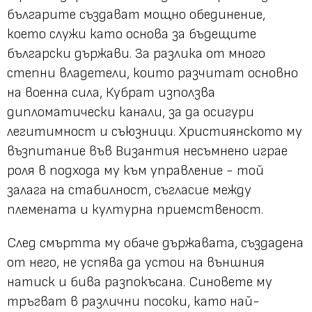
българите създават мощно обединение,
което служи като основа за бъдещите
български държави. За разлика от много
степни владетели, които разчитат основно
на военна сила, Кубрат използва
дипломатически канали, за да осигури
легитимност и съюзници. Християнското му
възпитание във Византия несъмнено играе
роля в подхода му към управление - той
залага на стабилност, съгласие между
племената и културна приемственост.
След смъртта му обаче държавата, създадена
от него, не успява да устои на външния
натиск и бива разпокъсана. Синовете му
тръгват в различни посоки, като най-