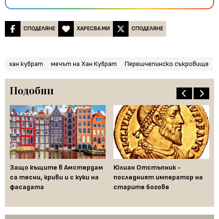
СПОДЕЛЯНЕ
ХАРЕСВА МИ
СПОДЕЛЯНЕ
хан кубрат
мечът на Хан Кубрат
Перешчепинско съкровище
Подобни
Защо къщите в Амстердам
Юлиан Отстъпник -
Пр
са тесни, криви и с куки на
последният император на
св
фасадата
старите богове
на
на