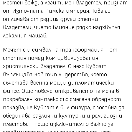
местен вожд, а легитимен владетел, признат
от Източната Римска империя. Това го
отличава от редица други степни
владетели, чието влияние рядко надхвърля
локалния мащаб.
Мечът е и символ на трансформация - от
степния номад към цивилизования
християнски владетел. С него Кубрат
въплъщава нов тип лидерство, което
съчетава военна мощ и дипломатически
финес. Още повече, откриването на меча в
погребален комплекс със смесена обредност
показва, че Кубрат е бил фигура, способна да
обединява различни културни и религиозни
пластове - нещо изключително важно за