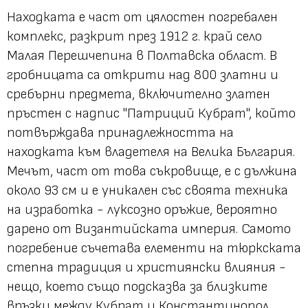
Находката е част от цялостен погребален
комплекс, разкрит през 1912 г. край село
Малая Перешчепина в Полтавска област. В
гробницата са открити над 800 златни и
сребърни предмета, включително златен
пръстен с надпис "Патриций Кубрат", който
потвърждава принадлежността на
находката към владетеля на Велика България.
Мечът, част от това съкровище, е с дължина
около 93 см и е уникален със своята техника
на изработка - луксозно оръжие, вероятно
дарено от Византийската империя. Самото
погребение съчетава елементи на тюркската
степна традиция и християнски влияния -
нещо, което също подсказва за близките
връзки между Кубрат и Константинопол.