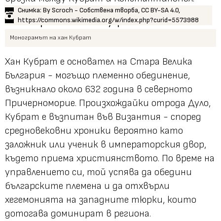
Снимка: By Scroch - Собствена творба, CC BY-SA 4.0,
https://commons.wikimedia.org/w/index.php?curid=5573988
Монограмът на хан Кубрат
Хан Кубрат е основател на Стара Велика
България - могъщо племенно обединение,
възникнало около 632 година в северното
Причерноморие. Произхождайки отрода Дуло,
Кубрат е възпитан във Византия - според
средновековни хроники вероятно като
заложник или ученик в императорския двор,
където приема християнството. По време на
управлението си, той успява да обедини
българските племена и да отхвърли
хегемонията на западните тюрки, които
дотогава доминират в региона.