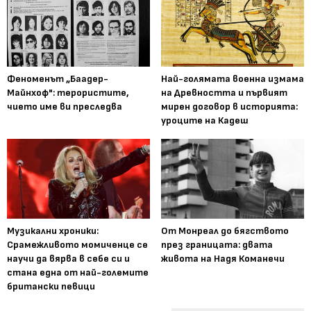
Феноменът „Баадер-
Най-голямата военна измама
Майнхоф": терористите,
на Древността и първият
чието име ви преследва
мирен договор в историята:
уроците на Кадеш
Музикални хроники:
От Монреал до бягството
Срамежливото момиченце се
през границата: двата
научи да вярва в себе си и
живота на Надя Команечи
стана една от най-големите
британски певици