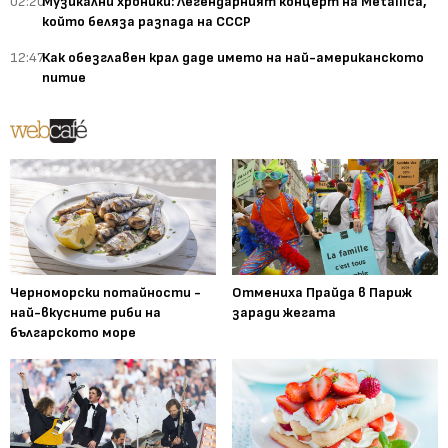
02:20
Музикални хроники: Легендарният концерт на Metallica,
който беляза разпада на СССР
12:47
Как обезглавен крал даде името на най-американското
питие
Черноморски потайности -
Отмениха Прайда в Париж
най-вкусните риби на
заради жегата
българското море