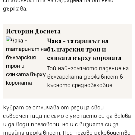
стабилността на създадената от него
държава.
Истории
Досиета
Чака - татаринът на
българския трон и
сянката върху короната
Той най-голямото падение на
българската държавност в
късното средновековие
Кубрат се отличава от редица свои
съвременници не само с умението си да воюва
и да води преговори, но и с визията си за
трайна държавност. Под негово ръководство