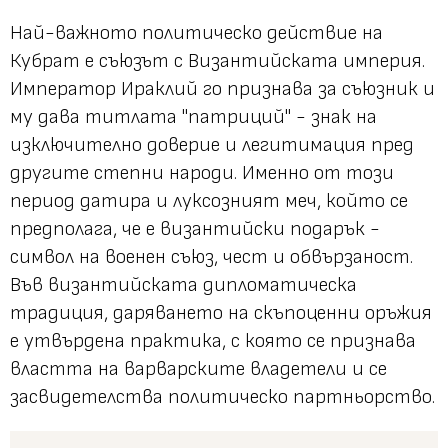
Най-важното политическо действие на
Кубрат е съюзът с Византийската империя.
Император Ираклий го признава за съюзник и
му дава титлата "патриций" - знак на
изключително доверие и легитимация пред
другите степни народи. Именно от този
период датира и луксозният меч, който се
предполага, че е византийски подарък -
символ на военен съюз, чест и обвързаност.
Във византийската дипломатическа
традиция, даряването на скъпоценни оръжия
е утвърдена практика, с която се признава
властта на варварските владетели и се
засвидетелства политическо партньорство.