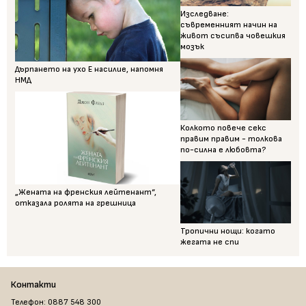
Изследване:
съвременният начин на
живот съсипва човешкия
мозък
Дърпането на ухо Е насилие, напомня
НМД
Колкото повече секс
правим правим - толкова
по-силна е любовта?
„Жената на френския лейтенант“,
отказала ролята на грешница
Тропични нощи: когато
жегата не спи
Контакти
Телефон: 0887 548 300