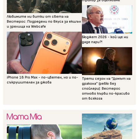
трилър за оцеляване
Любимите ни битки от света на
Вестерос: Подредени по вкуса за екшън
и зрелища на Webcafe
Бюджет 2026 - кой ще ни
даде пари?!
iPhone 18 Pro Max - по-цветен, но и по-
Трети сезон на “Домът на
съкрушителен за джоба
дракона” (ревю без
спойлери): Вестерос
отново кърви по-красиво
от всякога