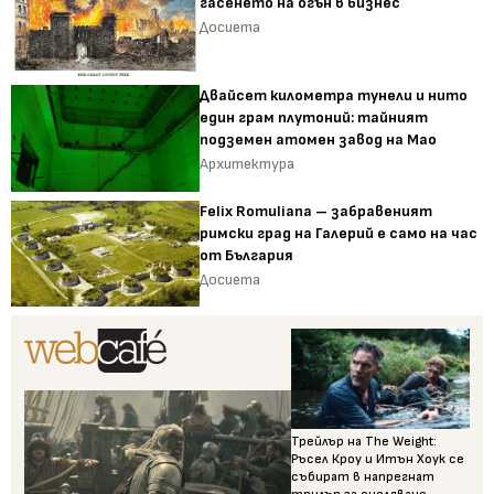
гасенето на огън в бизнес
Досиета
Двайсет километра тунели и нито
един грам плутоний: тайният
подземен атомен завод на Мао
Архитектура
Felix Romuliana – забравеният
римски град на Галерий е само на час
от България
Досиета
Трейлър на The Weight:
Ръсел Кроу и Итън Хоук се
събират в напрегнат