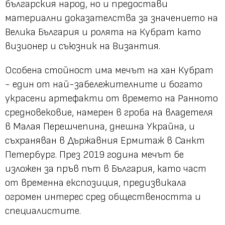
българския народ, но и предостави
материални доказателства за значението на
Велика България и ролята на Кубрат като
визионер и съюзник на Византия.
Особена стойност има мечът на хан Кубрат
- един от най-забележителните и богато
украсени артефакти от времето на Ранното
средновековие, намерен в гроба на владетеля
в Малая Перешчепина, днешна Украйна, и
съхраняван в Държавния Ермитаж в Санкт
Петербург. През 2019 година мечът бе
изложен за пръв път в България, като част
от временна експозиция, предизвикала
огромен интерес сред обществеността и
специалистите.