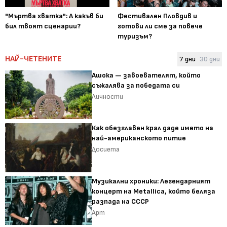
"Мъртва хватка": А какъв би
Фестивален Пловдив и
бил твоят сценарии?
готови ли сме за повече
туризъм?
НАЙ-ЧЕТЕНИТЕ
7 дни
30 дни
Ашока — завоевателят, който
съжалява за победата си
Личности
Как обезглавен крал даде името на
най-американското питие
Досиета
Музикални хроники: Легендарният
концерт на Metallica, който беляза
разпада на СССР
Арт