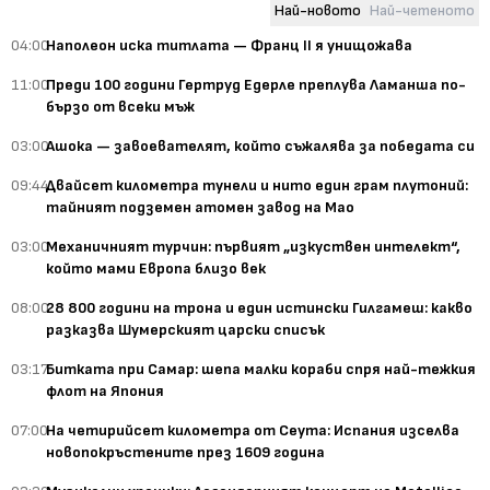
Най-новото
Най-четеното
04:00
Наполеон иска титлата — Франц II я унищожава
11:00
Преди 100 години Гертруд Едерле преплува Ламанша по-
бързо от всеки мъж
03:00
Ашока — завоевателят, който съжалява за победата си
09:44
Двайсет километра тунели и нито един грам плутоний:
тайният подземен атомен завод на Мао
03:00
Механичният турчин: първият „изкуствен интелект“,
който мами Европа близо век
08:00
28 800 години на трона и един истински Гилгамеш: какво
разказва Шумерският царски списък
03:17
Битката при Самар: шепа малки кораби спря най-тежкия
флот на Япония
07:00
На четирийсет километра от Сеута: Испания изселва
новопокръстените през 1609 година