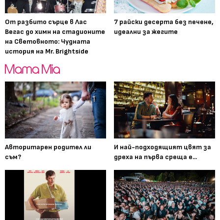
От разбито сърце в Лас
7 райски десерта без печене,
Вегас до химн на стадионите
идеални за жегите
на Световното: Чудната
история на Mr. Brightside
Авторитарен родител ли
И най-подходящият цвят за
съм?
дреха на първа среща е...