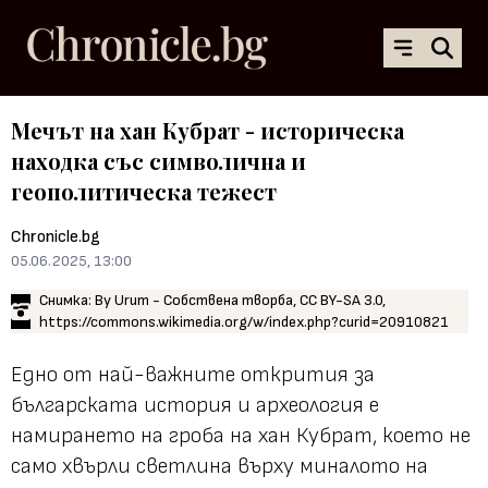
Мечът на хан Кубрат - историческа
находка със символична и
геополитическа тежест
Chronicle.bg
05.06.2025, 13:00
Снимка: By Urum - Собствена творба, CC BY-SA 3.0,
https://commons.wikimedia.org/w/index.php?curid=20910821
Едно от най-важните открития за
българската история и археология е
намирането на гроба на хан Кубрат, което не
само хвърли светлина върху миналото на