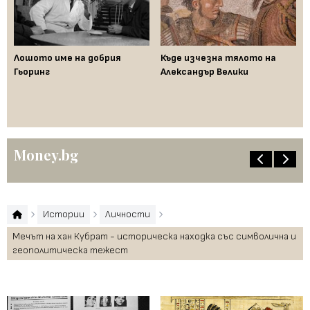
Лошото име на добрия
Къде изчезна тялото на
Да
Гьоринг
Александър Велики
де
ци
"п
Money.bg
Истории
Личности
Мечът на хан Кубрат - историческа находка със символична и
геополитическа тежест