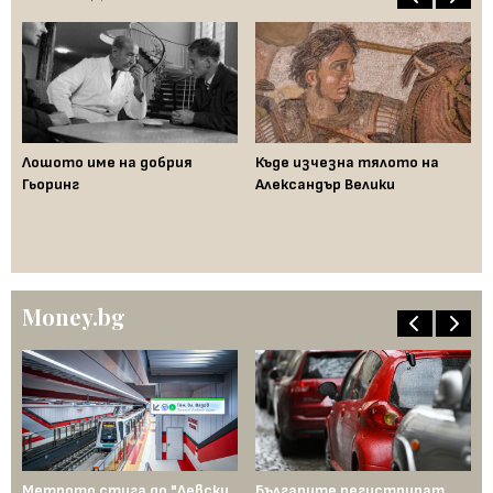
Лошото име на добрия
Къде изчезна тялото на
Да
Гьоринг
Александър Велики
де
ци
"п
Money.bg
Метрото стига до "Левски
Българите регистрират
Пр