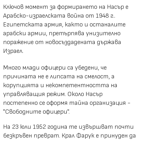
Ключов момент за формирането на Насър е
Арабско-израелската война от 1948 г..
Египетската армия, както и останалите
арабски армии, претърпява унизително
поражение от новосъздадената държава
Израел.
Много млади офицери са убедени, че
причината не е липсата на смелост, а
корупцията и некомпетентността на
управляващия режим. Около Насър
постепенно се оформя тайна организация -
"Свободните офицери".
На 23 юли 1952 година те извършват почти
безкръвен преврат. Крал Фарук е принуден да