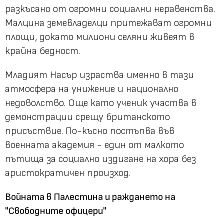
разкъсано от огромни социални неравенства.
Малцина земевладелци притежават огромни
площи, докато милиони селяни живеят в
крайна бедност.
Младият Насър израства именно в тази
атмосфера на унижение и национално
недоволство. Още като ученик участва в
демонстрации срещу британското
присъствие. По-късно постъпва във
военната академия - един от малкото
пътища за социално издигане на хора без
аристократичен произход.
Войната в Палестина и раждането на
"Свободните офицери"