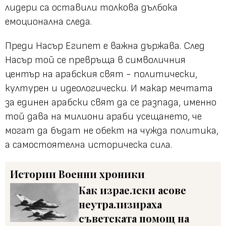
лидери са оставили толкова дълбока
емоционална следа.
Преди Насър Египет е важна държава. След
Насър той се превръща в символичния
център на арабския свят - политически,
културен и идеологически. И макар мечтата
за единен арабски свят да се разпада, именно
той дава на милиони араби усещането, че
могат да бъдат не обект на чужда политика,
а самостоятелна историческа сила.
Истории
Военни хроники
Как израелски асове
неутрализираха
съветската помощ на