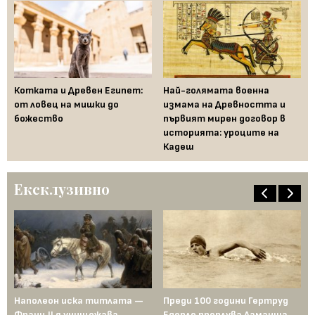
Котката и Древен Египет:
Най-голямата военна
За
от ловец на мишки до
измама на Древността и
ве
божество
първият мирен договор в
Др
историята: уроците на
Кадеш
Ексклузивно
Наполеон иска титлата —
Преди 100 години Гертруд
Аш
Франц II я унищожава
Едерле преплува Ламанша
ко