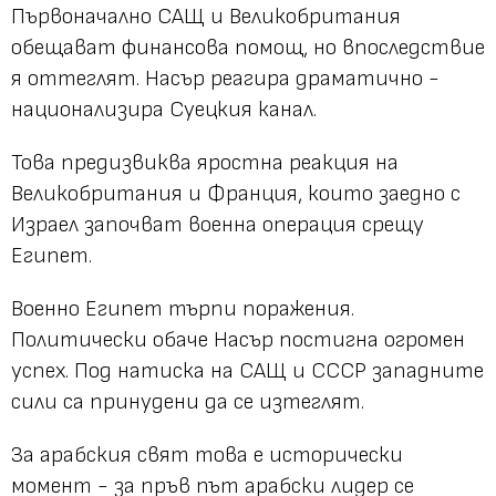
Първоначално САЩ и Великобритания
обещават финансова помощ, но впоследствие
я оттеглят. Насър реагира драматично -
национализира Суецкия канал.
Това предизвиква яростна реакция на
Великобритания и Франция, които заедно с
Израел започват военна операция срещу
Египет.
Военно Египет търпи поражения.
Политически обаче Насър постигна огромен
успех. Под натиска на САЩ и СССР западните
сили са принудени да се изтеглят.
За арабския свят това е исторически
момент - за пръв път арабски лидер се