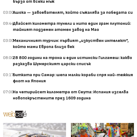
бързо от всеки мъж
03:00
Ашока — завоевателят, който съжалява за победата си
09:44
Двайсет километра тунели и нито един грам плутоний:
тайният подземен атомен завод на Мао
03:00
Механичният турчин: първият „изкуствен интелект“,
който мами Европа близо век
08:00
28 800 години на трона и един истински Гилгамеш: какво
разказва Шумерският царски списък
03:17
Битката при Самар: шепа малки кораби спря най-тежкия
флот на Япония
07:00
На четирийсет километра от Сеута: Испания изселва
новопокръстените през 1609 година