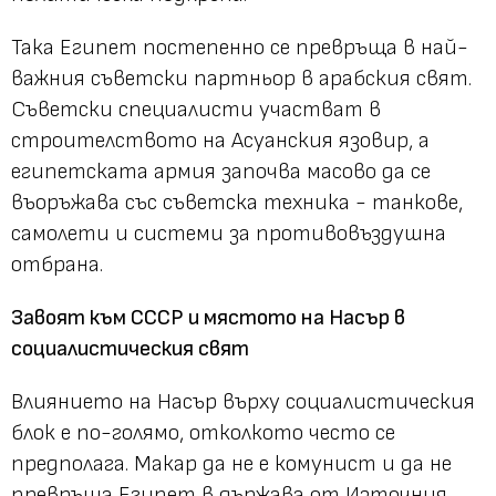
Така Египет постепенно се превръща в най-
важния съветски партньор в арабския свят.
Съветски специалисти участват в
строителството на Асуанския язовир, а
египетската армия започва масово да се
въоръжава със съветска техника - танкове,
самолети и системи за противовъздушна
отбрана.
Завоят към СССР и мястото на Насър в
социалистическия свят
Влиянието на Насър върху социалистическия
блок е по-голямо, отколкото често се
предполага. Макар да не е комунист и да не
превръща Египет в държава от Източния