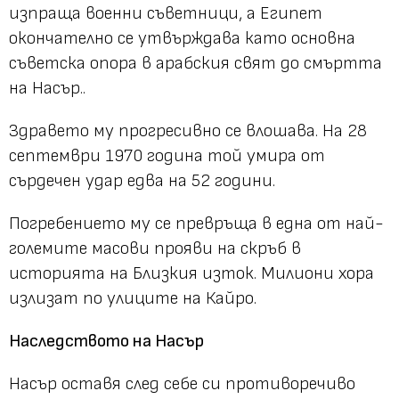
изпраща военни съветници, а Египет
окончателно се утвърждава като основна
съветска опора в арабския свят до смъртта
на Насър..
Здравето му прогресивно се влошава. На 28
септември 1970 година той умира от
сърдечен удар едва на 52 години.
Погребението му се превръща в една от най-
големите масови прояви на скръб в
историята на Близкия изток. Милиони хора
излизат по улиците на Кайро.
Наследството на Насър
Насър оставя след себе си противоречиво