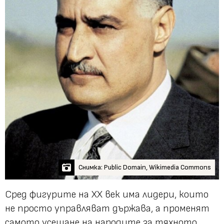
Снимка: Public Domain, Wikimedia Commons
Сред фигурите на XX век има лидери, които
не просто управляват държава, а променят
самото усещане на народите за тяхното