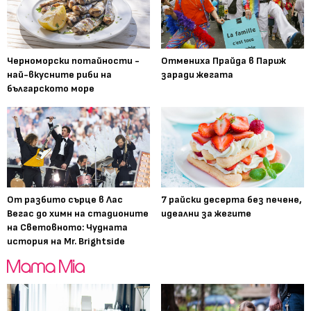
Черноморски потайности -
Отмениха Прайда в Париж
най-вкусните риби на
заради жегата
българското море
От разбито сърце в Лас
7 райски десерта без печене,
Вегас до химн на стадионите
идеални за жегите
на Световното: Чудната
история на Mr. Brightside