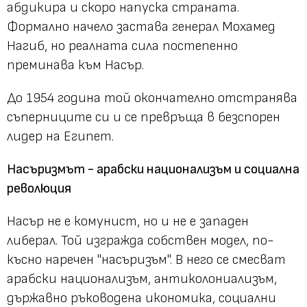
абдикира и скоро напуска страната.
Формално начело застава генерал Мохамед
Нагиб, но реалната сила постепенно
преминава към Насър.
До 1954 година той окончателно отстранява
съперниците си и се превръща в безспорен
лидер на Египет.
Насъризмът - арабски национализъм и социална
революция
Насър не е комунист, но и не е западен
либерал. Той изгражда собствен модел, по-
късно наречен "насъризъм". В него се смесват
арабски национализъм, антиколониализъм,
държавно ръководена икономика, социални