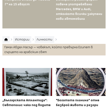
Г" на 15 август
повече употребявани
съ
Mercedes, BMW и Audi,
ко
отколкото всички закупени
ко
нови автомобили
Те
пр
Истории
Личности
Гамал Абдел Насър – човекът, който превърна Египет в
сърцето на арабския свят
„Българската Атлантида":
"Богатата планина" отне
Севтополис чака под водите
безброй животи и разори