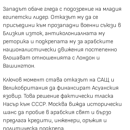
Западът обаче гледа с подозрение на младия
египетски лидер. Отказът му да се
присъедини към прозападни военни съюзи в
Близкия изток, антиколониалната му
реторика и подкрепата му за арабските
националистически движения постепенно
влошават отношенията с Лондон и
Вашингтон.
Ключов момент става отказът на САЩ и
Великобритания да финансират Асуанския
язовир. Това решение фактически тласка
Насър към СССР. Москва вижда исторически
шанс да пробие в арабския свят и бързо
предлага кредити, инженери, оръжия и
политическа подкрепа.