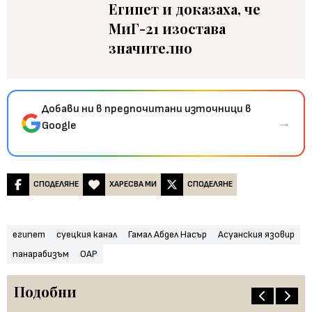
Египет и доказаха, че
МиГ-21 изостава
значително
Добави ни в предпочитани източници в
→
Google
СПОДЕЛЯНЕ
ХАРЕСВА МИ
СПОДЕЛЯНЕ
египет
суецкия канал
Гамал Абдел Насър
Асуанския язовир
панарабизъм
ОАР
Подобни