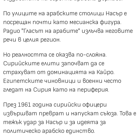
По улиците на арабските столици Насър е
посрещан почти като месианска фигура.
Радио "Гласът на арабите" излъчва неговите
речи в целия регион.
Но реалността се оказва по-сложна.
Сирийските елити започват да се
страхуват от доминацията на Кайро.
Египетските чиновници и военни често
гледат на Сирия като на периферия.
През 1961 година сирийски офицери
извършват преврат и напускат съюза. Това е
тежък удар за Насър и за идеята за
политическо арабско единство.