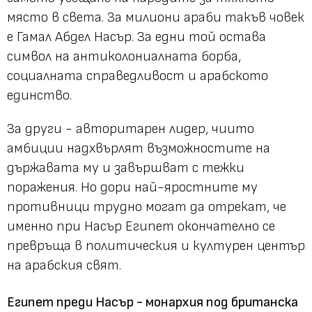
място в света. За милиони араби такъв човек
е Гамал Абдел Насър. За едни той остава
символ на антиколониалната борба,
социалната справедливост и арабското
единство.
За други - авторитарен лидер, чиито
амбиции надхвърлят възможностите на
държавата му и завършват с тежки
поражения. Но дори най-яростните му
противници трудно могат да отрекат, че
именно при Насър Египет окончателно се
превръща в политическия и културен център
на арабския свят.
Египет преди Насър - монархия под британска