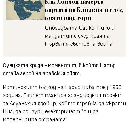
Как Лондон начерта
картата на Близкия изток,
която още гори
Спогодбата Сайкс-Пико и
мандатите след края на
Първата световна война
Суецката криза - моментът, в който Насър
става герой на арабския свят
Истинският възход на Насър идва през 1956
година. Египет планира грандиозния проект
за Асуанския язовир, който трябва да укроти
Нил, да осигури електричество и да
модернизира страната.