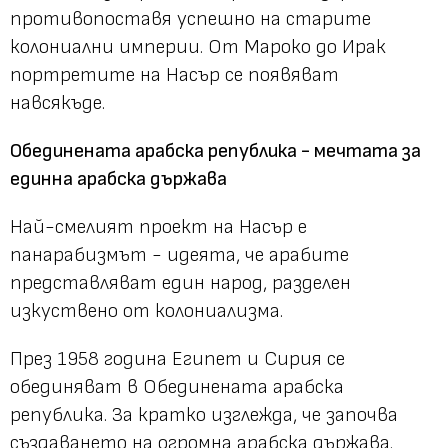
противопоставя успешно на старите
колониални империи. От Мароко до Ирак
портретите на Насър се появяват
навсякъде.
Обединената арабска република - мечтата за
единна арабска държава
Най-смелият проект на Насър е
панарабизмът - идеята, че арабите
представляват един народ, разделен
изкуствено от колониализма.
През 1958 година Египет и Сирия се
обединяват в Обединената арабска
република. За кратко изглежда, че започва
създаването на огромна арабска държава.