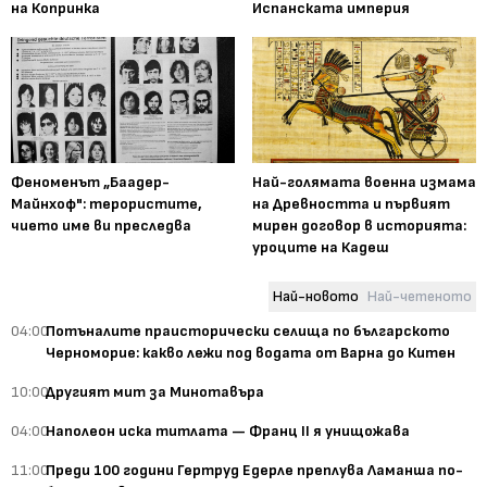
на Копринка
Испанската империя
Феноменът „Баадер-
Най-голямата военна измама
Майнхоф": терористите,
на Древността и първият
чието име ви преследва
мирен договор в историята:
уроците на Кадеш
Най-новото
Най-четеното
04:00
Потъналите праисторически селища по българското
Черноморие: какво лежи под водата от Варна до Китен
10:00
Другият мит за Минотавъра
04:00
Наполеон иска титлата — Франц II я унищожава
11:00
Преди 100 години Гертруд Едерле преплува Ламанша по-