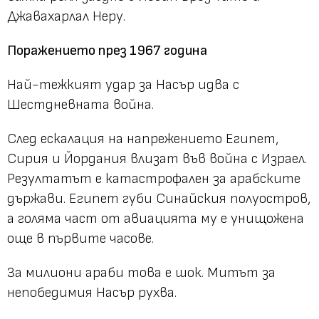
Джавахарлал Неру.
Поражението през 1967 година
Най-тежкият удар за Насър идва с
Шестдневната война.
След ескалация на напрежението Египет,
Сирия и Йордания влизат във война с Израел.
Резултатът е катастрофален за арабските
държави. Египет губи Синайския полуостров,
а голяма част от авиацията му е унищожена
още в първите часове.
За милиони араби това е шок. Митът за
непобедимия Насър рухва.