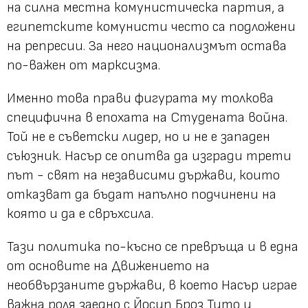
на силна местна комунистическа партия, а
египетските комунисти често са подложени
на репресии. За него национализмът остава
по-важен от марксизма.
Именно това прави фигурата му толкова
специфична в епохата на Студената война.
Той не е съветски лидер, но и не е западен
съюзник. Насър се опитва да изгради трети
път - свят на независими държави, които
отказват да бъдат напълно подчинени на
която и да е свръхсила.
Тази политика по-късно се превръща и в една
от основите на Движението на
необвързаните държави, в което Насър играе
важна роля заедно с Йосип Броз Тито и