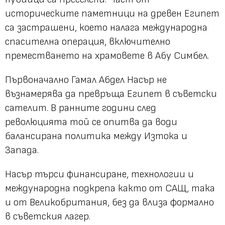
историческите паметници на древен Египет
са застрашени, което налага международна
спасителна операция, включително
преместването на храмовете в Абу Симбел.
Първоначално Гамал Абдел Насър не
възнамерява да превръща Египет в съветски
сателит. В ранните години след
революцията той се опитва да води
балансирана политика между Изтока и
Запада.
Насър търси финансиране, технологии и
международна подкрепа както от САЩ, така
и от Великобритания, без да влиза формално
в съветския лагер.