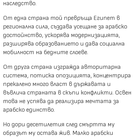
наследство.
От една страна той превръща Египет в
регионална сила, създава усещане за арабско
достойнство, ускорява модернизацията,
разширява образованието и дава социална
мобилност на бедните слоеве.
От друга страна изгражда авторитарна
система, потиска опозицията, концентрира
прекалено много власт в държавата и
въвлича страната в скъпи конфликти. Освен
това не успява да реализира мечтата за
арабско единство.
Но дори десетилетия след смъртта му
образът му остава жив. Малко арабски