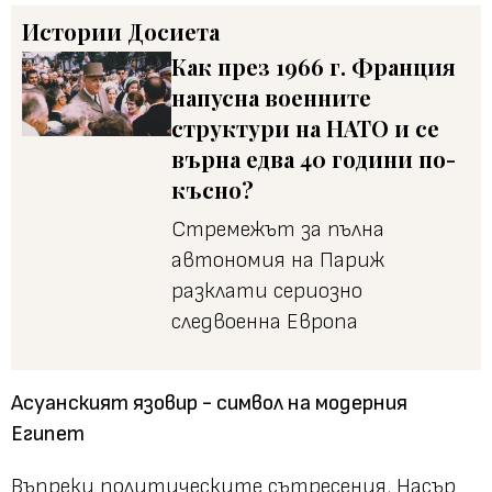
Истории
Досиета
Как през 1966 г. Франция
напусна военните
структури на НАТО и се
върна едва 40 години по-
късно?
Стремежът за пълна
автономия на Париж
разклати сериозно
следвоенна Европа
Асуанският язовир - символ на модерния
Египет
Въпреки политическите сътресения, Насър