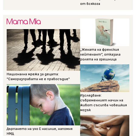
от всякога
„Жената на френския
лейтенант“, отказала
ролята на грешница
Национална мрежа за децата:
"Саморазправата не е правосъдие"
Изследване:
съвременният начин на
живот съсипва човешкия
мозък
Дърпането на ухо Е насилие, напомня
НМД