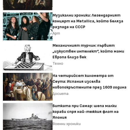
Музикални хроники: Легендарният
концерт на Metallica, който беляза
разпада на СССР
Арт
Механичният турчин: първият
„изкуствен интелект“, който мами
Европа близо век
Техно
На четирийсет километра от
Сеута: Испания изселва
новопокръстените през 1609 година
Досиета
Битката при Самар: шепа малки
кораби спря най-тежкия флот на
Япония
Военни хроники