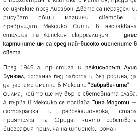
се измъкне през Лисабон. Двете са неразделни,
рисуват общи магични светове и
превръщат Мексико Сити в неочаквана
столица на женския сюрреализъм —
днес
картините им са сред най-високо оценените в
света
.
През 1946 г. пристига и
режисьорът Луис
Бунюел
, останал без работа и без родина, за
да заснеме именно в Мексико
"Забравените"
—
филма, който ще му върне световната слава.
А първа в Мексико се появява
Тина Модоти
—
фотографка и революционерка, стара
приятелка на Фрида, чиято собствена
биография прилича на шпионски роман.