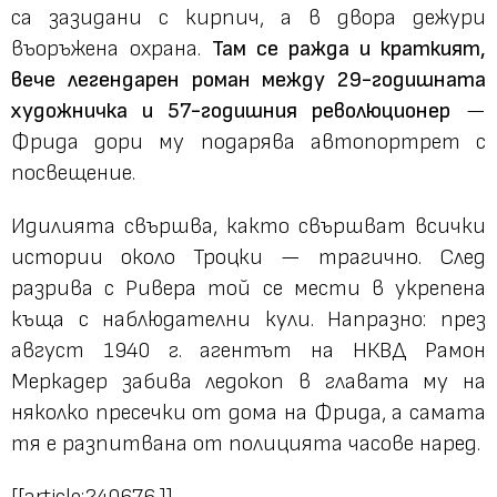
са зазидани с кирпич, а в двора дежури
въоръжена охрана.
Там се ражда и краткият,
вече легендарен роман между 29-годишната
художничка и 57-годишния революционер
—
Фрида дори му подарява автопортрет с
посвещение.
Идилията свършва, както свършват всички
истории около Троцки — трагично. След
разрива с Ривера той се мести в укрепена
къща с наблюдателни кули. Напразно: през
август 1940 г. агентът на НКВД Рамон
Меркадер забива ледокоп в главата му на
няколко пресечки от дома на Фрида, а самата
тя е разпитвана от полицията часове наред.
[[article:240676,]]