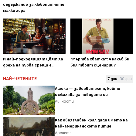
съдържание за любопитните
малки хора
И най-подходящият цвят за
"Мъртва хватка": А какъв би
дреха на първа среща е...
бил твоят сценарии?
НАЙ-ЧЕТЕНИТЕ
7 дни
30 дни
Ашока — завоевателят, който
съжалява за победата си
Личности
Как обезглавен крал даде името на
най-американското питие
Досиета