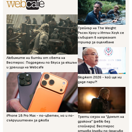
Трейлър на The Weight:
Ръсел Кроу и Итън Хоук се
събират в напрегнат
трилър за оцеляване
Любимите ни битки от света на
Вестерос: Подредени по вкуса за екшън
и зрелища на Webcafe
Бюджет 2026 - кой ще ни
даде пари?!
iPhone 18 Pro Max - по-цветен, но и по-
Трети сезон на “Домът на
съкрушителен за джоба
дракона” (ревю без
спойлери): Вестерос
отново кърви по-красиво