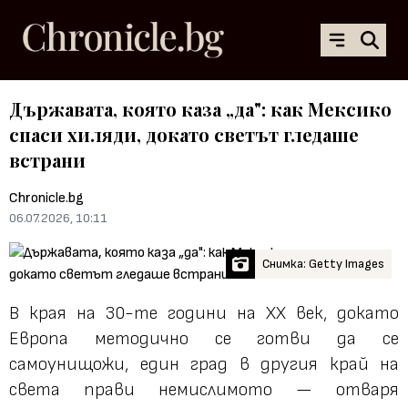
Държавата, която каза „да": как Мексико
спаси хиляди, докато светът гледаше
встрани
Chronicle.bg
06.07.2026, 10:11
Снимка: Getty Images
В края на 30-те години на XX век, докато
Европа методично се готви да се
самоунищожи, един град в другия край на
света прави немислимото — отваря