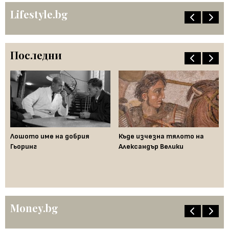
Lifestyle.bg
Последни
Лошото име на добрия
Къде изчезна тялото на
Да
Гьоринг
Александър Велики
де
ци
"п
Money.bg