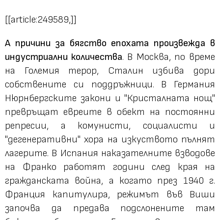
[[article:249589,]]
А причини за бягство епохата произвежда в
индустриални количества
. В Москва, по време
на Големия терор, Сталин избива дори
собствените си поддръжници. В Германия
Нюрнбергските закони и "Кристалната нощ"
превръщат евреите в обект на постоянни
репресии, а комунисти, социалисти и
"дегенеративни" хора на изкуството пълнят
лагерите. В Испания наказателните взводове
на Франко работят години след края на
гражданската война, а когато през 1940 г.
Франция капитулира, режимът във Виши
започва да предава подслонените там