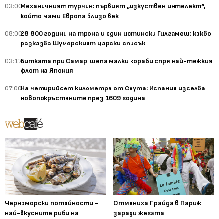
03:00
Механичният турчин: първият „изкуствен интелект“,
който мами Европа близо век
08:00
28 800 години на трона и един истински Гилгамеш: какво
разказва Шумерският царски списък
03:17
Битката при Самар: шепа малки кораби спря най-тежкия
флот на Япония
07:00
На четирийсет километра от Сеута: Испания изселва
новопокръстените през 1609 година
Черноморски потайности -
Отмениха Прайда в Париж
най-вкусните риби на
заради жегата