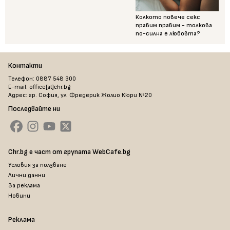
Колкото повече секс
правим правим - толкова
по-силна е любовта?
Контакти
Телефон: 0887 548 300
E-mail: office[at]chr.bg
Адрес: гр. София, ул. Фредерик Жолио Кюри №20
Последвайте ни
Chr.bg е част от групата WebCafe.bg
Условия за ползване
Лични данни
За реклама
Новини
Реклама