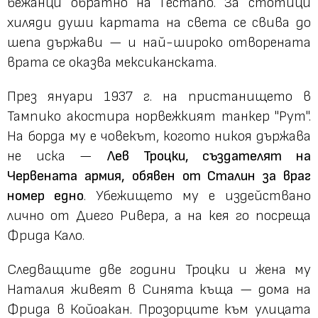
бежанци обратно на Гестапо. За стотици
хиляди души картата на света се свива до
шепа държави — и най-широко отворената
врата се оказва мексиканската.
През януари 1937 г. на пристанището в
Тампико акостира норвежкият танкер "Рут".
На борда му е човекът, когото никоя държава
не иска —
Лев Троцки, създателят на
Червената армия, обявен от Сталин за враг
номер едно
. Убежището му е издействано
лично от Диего Ривера, а на кея го посреща
Фрида Кало.
Следващите две години Троцки и жена му
Наталия живеят в Синята къща — дома на
Фрида в Койоакан. Прозорците към улицата