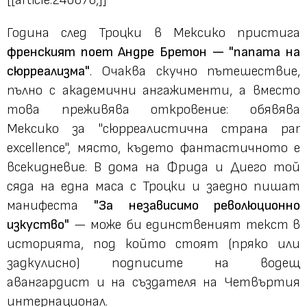
Година след Троцки в Мексико пристига
френският поет Андре Бретон — "папата на
сюрреализма"
. Очаква скучно пътешествие,
пълно с академични ангажименти, а вместо
това преживява откровение: обявява
Мексико за "сюрреалистична страна par
excellence", място, където фантастичното е
всекидневие. В дома на Фрида и Диего той
сяда на една маса с Троцки и заедно пишат
манифеста
"За независимо революционно
изкуство"
— може би единственият текст в
историята, под който стоят (пряко или
задкулисно) подписите на водещ
авангардист и на създателя на Четвъртия
интернационал.