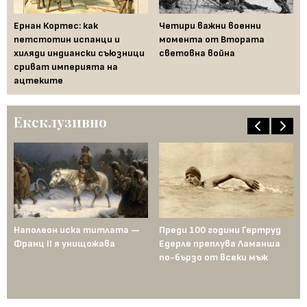
Ернан Кортес: как
Четири важни военни
Би
петстотин испанци и
момента от Втората
"М
хиляди индиански съюзници
световна война
Пъ
сриват империята на
ацтеките
Ексклузивно
Наполеон иска титлата —
Преди 100 години Гертруд
Аш
Франц II я унищожава
Едерле преплува Ламанша
ко
по-бързо от всеки мъж
по