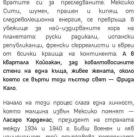
вратите си за преследваните. Мексико
Сити, шумен, прашен и кипящ от
следреволюционна енергия, се превръща в
убежище за най-издирваните хора на
планетата: руски радикали, испански
републиканци, френски сюрреалисти и евреи
от всички краища на континента.
А в
квартала Койоакан, зад кобалтовосините
стени на една къща, живее жената, около
която се върти този пъстър свят — Фрида
Кало.
Начало на този процес слага една личност,
която малцина извън Мексико помнят —
Ласаро Карденас
, президент на страната
между 1934 и 1940 г. Бивш военен и ляв
националист, той одържавява петролната