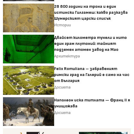
28 800 години на трона и един
истински Гилгамеш: какво разказва
Шумерският царски списък
Истории
Двайсет километра тунели и нито
един грам плутоний: тайният
подземен атомен завод на Мао
Архитектура
Felix Romuliana – забравеният
римски град на Галерий е само на час
от България
Досиета
Наполеон иска титлата — Франц II я
унищожава
Досиета