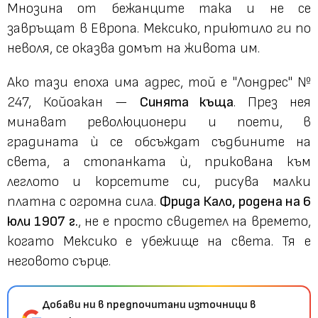
Мнозина от бежанците така и не се
завръщат в Европа. Мексико, приютило ги по
неволя, се оказва домът на живота им.
Ако тази епоха има адрес, той е "Лондрес" №
247, Койоакан —
Синята къща
. През нея
минават революционери и поети, в
градината ѝ се обсъждат съдбините на
света, а стопанката ѝ, прикована към
леглото и корсетите си, рисува малки
платна с огромна сила.
Фрида Кало, родена на 6
юли 1907 г.
, не е просто свидетел на времето,
когато Мексико е убежище на света. Тя е
неговото сърце.
Добави ни в предпочитани източници в