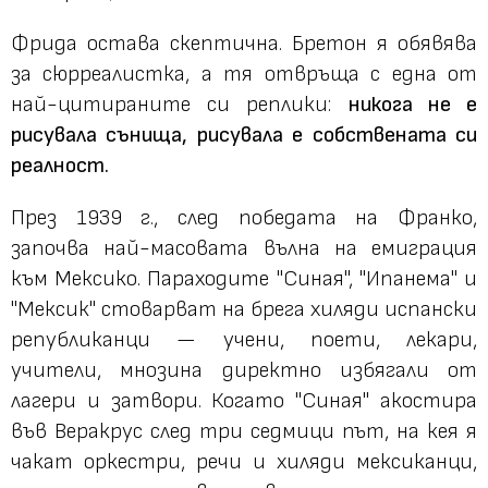
Фрида остава скептична. Бретон я обявява
за сюрреалистка, а тя отвръща с една от
най-цитираните си реплики:
никога не е
рисувала сънища, рисувала е собствената си
реалност.
През 1939 г., след победата на Франко,
започва най-масовата вълна на емиграция
към Мексико. Параходите "Синая", "Ипанема" и
"Мексик" стоварват на брега хиляди испански
републиканци — учени, поети, лекари,
учители, мнозина директно избягали от
лагери и затвори. Когато "Синая" акостира
във Веракрус след три седмици път, на кея я
чакат оркестри, речи и хиляди мексиканци,