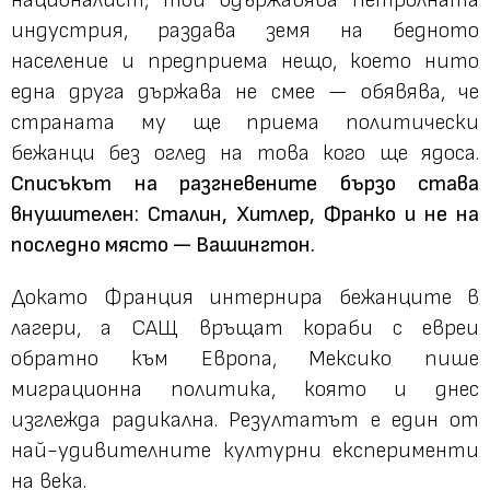
индустрия, раздава земя на бедното
население и предприема нещо, което нито
една друга държава не смее — обявява, че
страната му ще приема политически
бежанци без оглед на това кого ще ядоса.
Списъкът на разгневените бързо става
внушителен: Сталин, Хитлер, Франко и не на
последно място — Вашингтон.
Докато Франция интернира бежанците в
лагери, а САЩ връщат кораби с евреи
обратно към Европа, Мексико пише
миграционна политика, която и днес
изглежда радикална. Резултатът е един от
най-удивителните културни експерименти
на века.