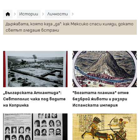
Истории
Личности
Държавата, която каза „да": как Мексико спаси хиляди, докато
светът гледаше встрани
„Българската Атлантида":
"Богатата планина" отне
Севтополис чака под водите
безброй животи и разори
на Копринка
Испанската империя