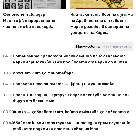
Феноменът „Баадер-
Най-голямата военна измама
Майнхоф": терористите,
на Древността и първият
чието име ви преследва
мирен договор в историята:
уроците на Кадеш
Най-новото
Най-четеното
04:00
Потъналите праисторически селища по българското
Черноморие: какво лежи под водата от Варна до Китен
10:00
Другият мит за Минотавъра
04:00
Наполеон иска титлата — Франц II я унищожава
11:00
Преди 100 години Гертруд Едерле преплува Ламанша по-
бързо от всеки мъж
03:00
Ашока — завоевателят, който съжалява за победата си
09:44
Двайсет километра тунели и нито един грам плутоний:
тайният подземен атомен завод на Мао