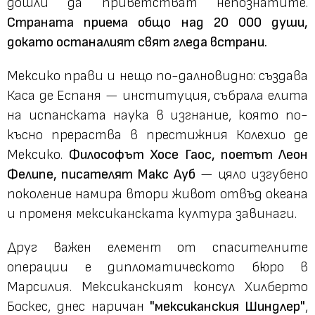
дошли да приветстват непознатите.
Страната приема общо над 20 000 души,
докато останалият свят гледа встрани.
Мексико прави и нещо по-далновидно: създава
Каса де Еспаня — институция, събрала елита
на испанската наука в изгнание, която по-
късно прераства в престижния Колехио де
Мексико.
Философът Хосе Гаос, поетът Леон
Фелипе, писателят Макс Ауб
— цяло изгубено
поколение намира втори живот отвъд океана
и променя мексиканската култура завинаги.
Друг важен елемент от спасителните
операции е дипломатическото бюро в
Марсилия. Мексиканският консул Хилберто
Боскес, днес наричан
"мексиканския Шиндлер"
,