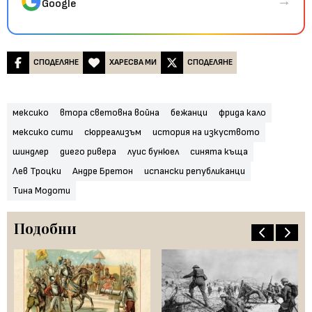
→
Google
СПОДЕЛЯНЕ
ХАРЕСВА МИ
СПОДЕЛЯНЕ
мексико
втора световна война
бежанци
фрида кало
мексико сити
сюрреализъм
история на изкуството
шиндлер
диего ривера
луис бунюел
синята къща
Лев Троцки
Андре Бретон
испански републиканци
Тина Модоти
Подобни