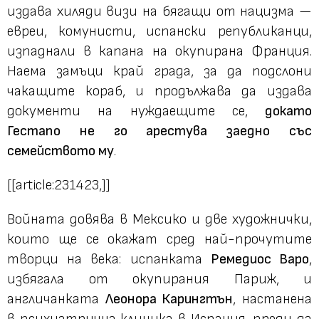
издава хиляди визи на бягащи от нацизма —
евреи, комунисти, испански републиканци,
изпаднали в капана на окупирана Франция.
Наема замъци край града, за да подслони
чакащите кораб, и продължава да издава
документи на нуждаещите се,
докато
Гестапо не го арестува заедно със
семейството му
.
[[article:231423,]]
Войната довява в Мексико и две художнички,
които ще се окажат сред най-прочутите
творци на века: испанката
Ремедиос Варо
,
избягала от окупирания Париж, и
англичанката
Леонора Карингтън
, настанена
в психиатрична клиника в Испания, преди да