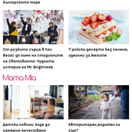
българското море
От разбито сърце в Лас
7 райски десерта без печене,
Вегас до химн на стадионите
идеални за жегите
на Световното: Чудната
история на Mr. Brightside
Детски новини: къде да
Авторитарен родител ли
намерим качествено
съм?