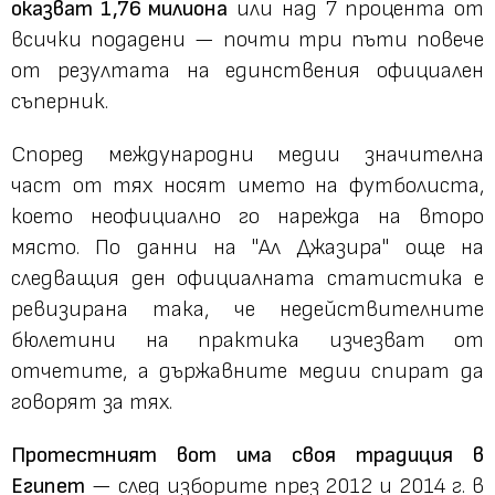
оказват 1,76 милиона
или над 7 процента от
всички подадени — почти три пъти повече
от резултата на единствения официален
съперник.
Според международни медии значителна
част от тях носят името на футболиста,
което неофициално го нарежда на второ
място. По данни на "Ал Джазира" още на
следващия ден официалната статистика е
ревизирана така, че недействителните
бюлетини на практика изчезват от
отчетите, а държавните медии спират да
говорят за тях.
Протестният вот има своя традиция в
Египет
— след изборите през 2012 и 2014 г. в