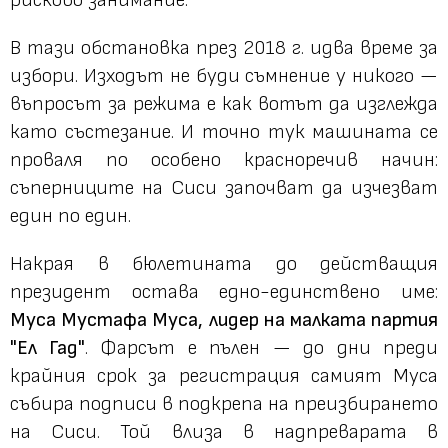
В тази обстановка през 2018 г. идва време за
избори. Изходът не буди съмнение у никого —
въпросът за режима е как вотът да изглежда
като състезание. И точно тук машината се
проваля по особено красноречив начин:
съперниците на Сиси започват да изчезват
един по един.
Накрая в бюлетината до действащия
президент остава едно-единствено име:
Муса Мустафа Муса, лидер на малката партия
"Ел Гад"
. Фарсът е пълен — до дни преди
крайния срок за регистрация самият Муса
събира подписи в подкрепа на преизбирането
на Сиси. Той влиза в надпреварата в