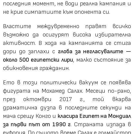
последния момент, не води реална кампания и
не крие симпатиите към опонента си.
Властите междувременно правят всичко
възможно да осигурят висока избирателна
активност. В хода на кампанията се стига
дори до заплахи с
глоба за негласувалите —
около 500 египетски лири
, малко състояние за
обикновения гражданин.
Ето в този политически вакуум се появява
фигурата на Мохамед Салах. Месеци по-рано,
през октомври 2017 г., той вкарва
драматична дузпа в последните секунди на
мача срещу Конго и
класира Египет на Мондиал
за първи път от 1990 г
. Страната изпада в
еуфория. По същото време Салах е голмайстор