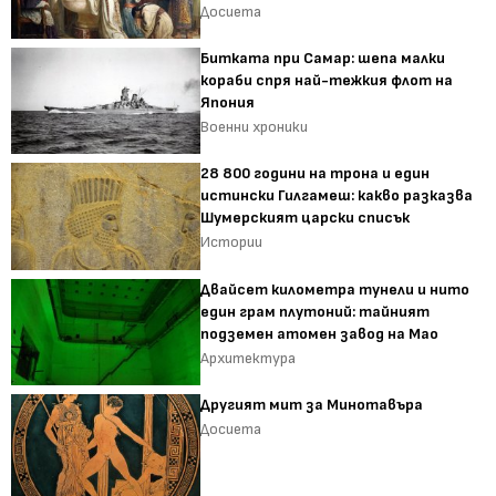
Досиета
Битката при Самар: шепа малки
кораби спря най-тежкия флот на
Япония
Военни хроники
28 800 години на трона и един
истински Гилгамеш: какво разказва
Шумерският царски списък
Истории
Двайсет километра тунели и нито
един грам плутоний: тайният
подземен атомен завод на Мао
Архитектура
Другият мит за Минотавъра
Досиета