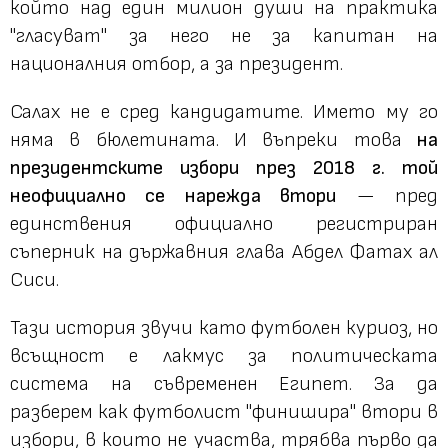
който над един милион души на практика
"гласуват" за него не за капитан на
националния отбор, а за президент.
Салах не е сред кандидатите. Името му го
няма в бюлетината. И въпреки това
на
президентските избори през 2018 г. той
неофициално се нарежда втори
— пред
единствения официално регистриран
съперник на държавния глава Абдел Фатах ал
Сиси.
Тази история звучи като футболен куриоз, но
всъщност е лакмус за политическата
система на съвременен Египет. За да
разберем как футболист "финишира" втори в
избори, в които не участва, трябва първо да