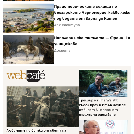
Праисторическите селища по
българското Черноморие: какво лежи
под водата от Варна до Китен
Архитектура
Наполеон иска титлата — Франц II я
унищожава
Досиета
Трейлър на The Weight:
Ръсел Кроу и Итън Хоук се
събират в напрегнат
трилър за оцеляване
Любимите ни битки от света на