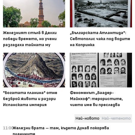
Железният стълб в Делхи
„Българската Атлантида":
победи времето, но учени
Севтополис чака под водите
разгадаха тайната му
на Копринка
"Богатата планина" отне
Феноменът „Баадер-
безброй животи и разори
Майнхоф": терористите,
Испанската империя
чието име ви преследва
Най-новото
Най-четеното
11:00
Железни врата – там, където Дунав покорява
планините