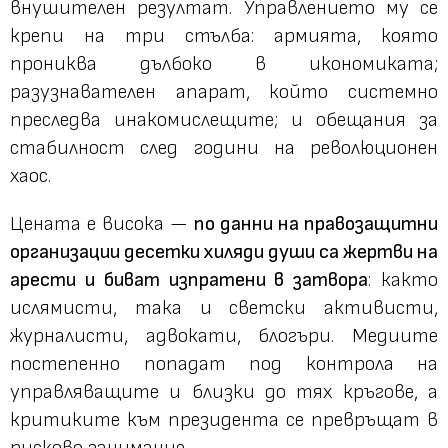
внушителен резултат. Управлението му се
крепи на три стълба: армията, която
прониква дълбоко в икономиката;
разузнавателен апарат, който системно
преследва инакомислещите; и обещания за
стабилност след години на революционен
хаос.
Цената е висока —
по данни на правозащитни
организации десетки хиляди души са жертви на
арести и биват изпратени в затвора
: както
ислямисти, така и светски активисти,
журналисти, адвокати, блогъри. Медиите
постепенно попадат под контрола на
управляващите и близки до тях кръгове, а
критиките към президента се превръщат в
рисково занимание.