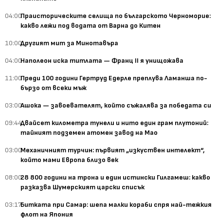
04:00
Праисторическите селища по българското Черноморие:
какво лежи под водата от Варна до Китен
10:00
Другият мит за Минотавъра
04:00
Наполеон иска титлата — Франц II я унищожава
11:00
Преди 100 години Гертруд Едерле преплува Ламанша по-
бързо от всеки мъж
03:00
Ашока — завоевателят, който съжалява за победата си
09:44
Двайсет километра тунели и нито един грам плутоний:
тайният подземен атомен завод на Мао
03:00
Механичният турчин: първият „изкуствен интелект“,
който мами Европа близо век
08:00
28 800 години на трона и един истински Гилгамеш: какво
разказва Шумерският царски списък
03:17
Битката при Самар: шепа малки кораби спря най-тежкия
флот на Япония