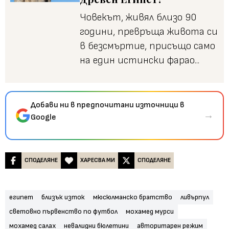
Човекът, живял близо 90
години, превръща живота си
в безсмъртие, присъщо само
на един истински фарао...
Добави ни в предпочитани източници в
→
Google
СПОДЕЛЯНЕ
ХАРЕСВА МИ
СПОДЕЛЯНЕ
египет
близък изток
мюсюлманско братство
ливърпул
световно първенство по футбол
мохамед мурси
мохамед салах
невалидни бюлетини
авторитарен режим