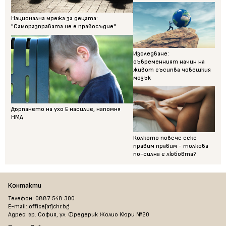
Национална мрежа за децата:
"Саморазправата не е правосъдие"
Изследване:
съвременният начин на
живот съсипва човешкия
мозък
Дърпането на ухо Е насилие, напомня
НМД
Колкото повече секс
правим правим - толкова
по-силна е любовта?
Контакти
Телефон: 0887 548 300
E-mail: office[at]chr.bg
Адрес: гр. София, ул. Фредерик Жолио Кюри №20