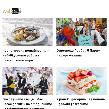
Черноморски потайности -
Отмениха Прайда в Париж
най-вкусните риби на
заради жегата
българското море
От разбито сърце в Лас
7 райски десерта без печене,
Вегас до химн на стадионите
идеални за жегите
на Световното: Чудната