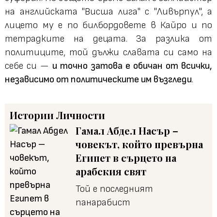
на английската "Висша лига" с "Ливърпул", а
лицето му е по билбордовете в Кайро и по
тетрадките на децата. За разлика от
политиците, той дължи славата си само на
себе си —
и точно затова е обичан от всички,
независимо от политическите им възгледи
.
Истории
Личности
Гамал Абдел Насър –
човекът, който превърна
Египет в сърцето на
арабския свят
Той е последният
панарабист