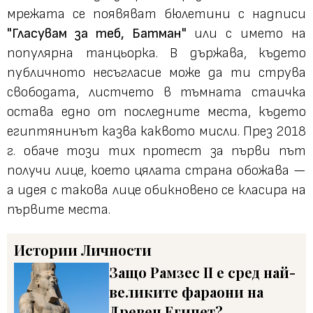
мрежата се появяват бюлетини с надписи
"Гласувам за теб, Батман"
или с името на
популярна танцьорка. В държава, където
публичното несъгласие може да ти струва
свободата, листчето в тъмната стаичка
остава едно от последните места, където
египтянинът казва каквото мисли. През 2018
г. обаче този тих протест за първи път
получи лице, което цялата страна обожава —
а идея с такова лице обикновено се класира на
първите места.
Истории
Личности
Защо Рамзес II е сред най-
великите фараони на
Древен Египет?