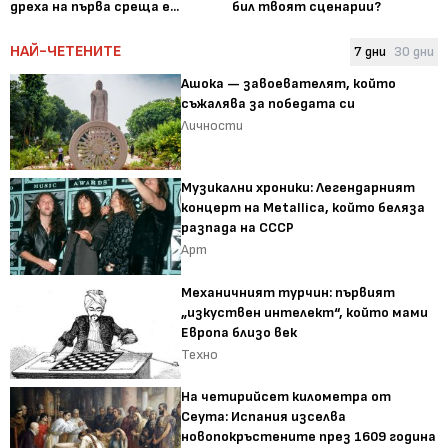
дреха на първа среща е...
бил твоят сценарии?
НАЙ-ЧЕТЕНИТЕ
7 дни
30 дни
Ашока — завоевателят, който
съжалява за победата си
Личности
Музикални хроники: Легендарният
концерт на Metallica, който беляза
разпада на СССР
Арт
Механичният турчин: първият
„изкуствен интелект“, който мами
Европа близо век
Техно
На четирийсет километра от
Сеута: Испания изселва
новопокръстените през 1609 година