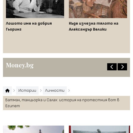
Лошото име на добрия
Къде изчезна тялото на
Да
Гьоринг
Александър Велики
де
ци
"п
Money.bg
Истории
Личности
Батман, танцьорка и Салах: история на протестния вот в
Египет