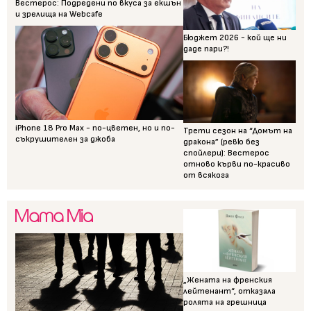
Вестерос: Подредени по вкуса за екшън
и зрелища на Webcafe
Бюджет 2026 - кой ще ни
даде пари?!
iPhone 18 Pro Max - по-цветен, но и по-
Трети сезон на “Домът на
съкрушителен за джоба
дракона” (ревю без
спойлери): Вестерос
отново кърви по-красиво
от всякога
„Жената на френския
лейтенант“, отказала
ролята на грешница