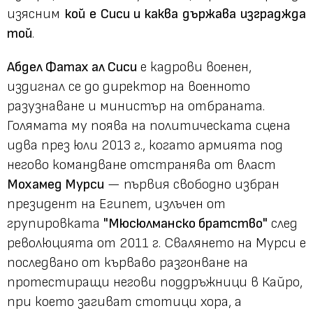
изясним
кой е Сиси и каква държава изграджда
той
.
Абдел Фатах ал Сиси
е кадрови военен,
издигнал се до директор на военното
разузнаване и министър на отбраната.
Голямата му поява на политическата сцена
идва през юли 2013 г., когато армията под
негово командване отстранява от власт
Мохамед Мурси
— първия свободно избран
президент на Египет, излъчен от
групировката
"Мюсюлманско братство"
след
революцията от 2011 г. Свалянето на Мурси е
последвано от кърваво разгонване на
протестиращи негови поддръжници в Кайро,
при което загиват стотици хора, а