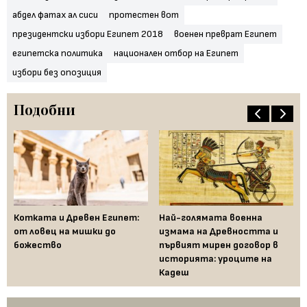
абдел фатах ал сиси
протестен вот
президентски избори Египет 2018
военен преврат Египет
египетска политика
национален отбор на Египет
избори без опозиция
Подобни
Котката и Древен Египет:
Най-голямата военна
За
от ловец на мишки до
измама на Древността и
ве
божество
първият мирен договор в
Др
историята: уроците на
Кадеш