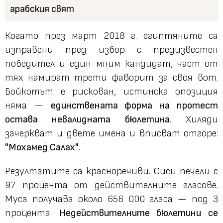
Когато през март 2018 г. египтяните са
изправени пред избор с предизвестен
победител и един мним кандидат, част от
тях намират трети фаворит за своя вот.
Бойкотът е рискован, истинска опозиция
няма —
единствената форма на протест
остава невалидната бюлетина
. Хиляди
зачеркват и двете имена и вписват отгоре:
"Мохамед Салах"
.
Резултатите са красноречиви. Сиси печели с
97 процента от действителните гласове.
Муса получава около 656 000 гласа — под 3
процента.
Недействителните бюлетини се