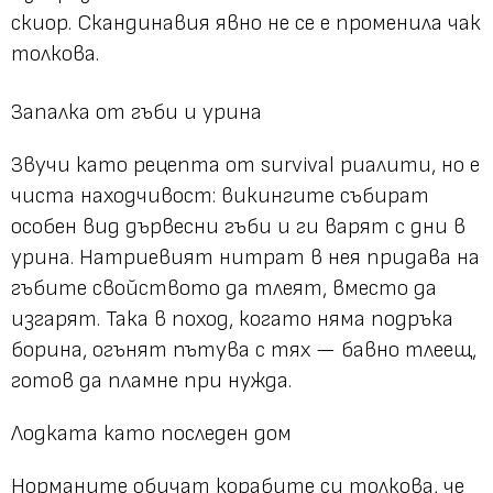
скиор. Скандинавия явно не се е променила чак
толкова.
Запалка от гъби и урина
Звучи като рецепта от survival риалити, но е
чиста находчивост: викингите събират
особен вид дървесни гъби и ги варят с дни в
урина. Натриевият нитрат в нея придава на
гъбите свойството да тлеят, вместо да
изгарят. Така в поход, когато няма подръка
борина, огънят пътува с тях — бавно тлеещ,
готов да пламне при нужда.
Лодката като последен дом
Норманите обичат корабите си толкова, че