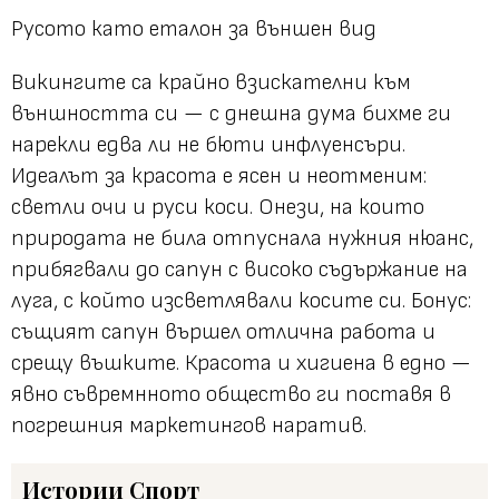
Русото като еталон за външен вид
Викингите са крайно взискателни към
външността си — с днешна дума бихме ги
нарекли едва ли не бюти инфлуенсъри.
Идеалът за красота е ясен и неотменим:
светли очи и руси коси. Онези, на които
природата не била отпуснала нужния нюанс,
прибягвали до сапун с високо съдържание на
луга, с който изсветлявали косите си. Бонус:
същият сапун вършел отлична работа и
срещу въшките. Красота и хигиена в едно —
явно съвремнното общество ги поставя в
погрешния маркетингов наратив.
Истории
Спорт