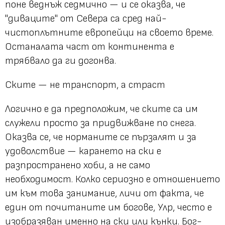
поне веднъж седмично — и се оказва, че
"диваците" от Севера са сред най-
чистоплътните европейци на своето време.
Останалата част от континента е
трябвало да ги догонва.
Ските — не транспорт, а страст
Логично е да предположим, че ските са им
служели просто за придвижване по снега.
Оказва се, че норманите се пързалят и за
удоволствие — карането на ски е
разпространено хоби, а не само
необходимост. Колко сериозно е отношението
им към това занимание, личи от факта, че
един от почитаните им богове, Улр, често е
изобразяван именно на ски или кънки. Бог-