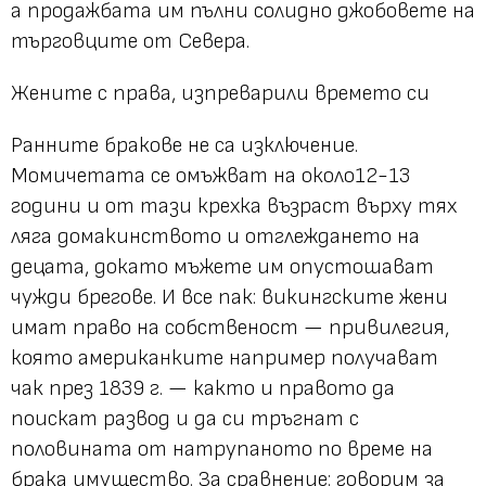
а продажбата им пълни солидно джобовете на
търговците от Севера.
Жените с права, изпреварили времето си
Ранните бракове не са изключение.
Момичетата се омъжват на около12-13
години и от тази крехка възраст върху тях
ляга домакинството и отглеждането на
децата, докато мъжете им опустошават
чужди брегове. И все пак: викингските жени
имат право на собственост — привилегия,
която американките например получават
чак през 1839 г. — както и правото да
поискат развод и да си тръгнат с
половината от натрупаното по време на
брака имущество. За сравнение: говорим за