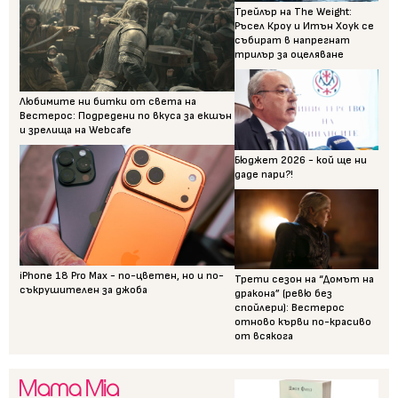
Трейлър на The Weight:
Ръсел Кроу и Итън Хоук се
събират в напрегнат
трилър за оцеляване
Любимите ни битки от света на
Вестерос: Подредени по вкуса за екшън
и зрелища на Webcafe
Бюджет 2026 - кой ще ни
даде пари?!
iPhone 18 Pro Max - по-цветен, но и по-
Трети сезон на “Домът на
съкрушителен за джоба
дракона” (ревю без
спойлери): Вестерос
отново кърви по-красиво
от всякога