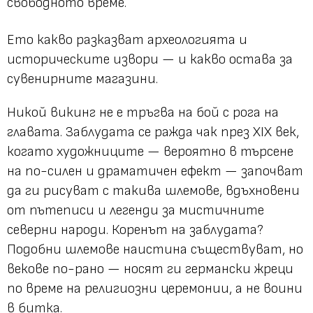
свободното време.
Ето какво разказват археологията и
историческите извори — и какво остава за
сувенирните магазини.
Никой викинг не е тръгва на бой с рога на
главата. Заблудата се ражда чак през XIX век,
когато художниците — вероятно в търсене
на по-силен и драматичен ефект — започват
да ги рисуват с такива шлемове, вдъхновени
от пътеписи и легенди за мистичните
северни народи. Коренът на заблудата?
Подобни шлемове наистина съществуват, но
векове по-рано — носят ги германски жреци
по време на религиозни церемонии, а не воини
в битка.