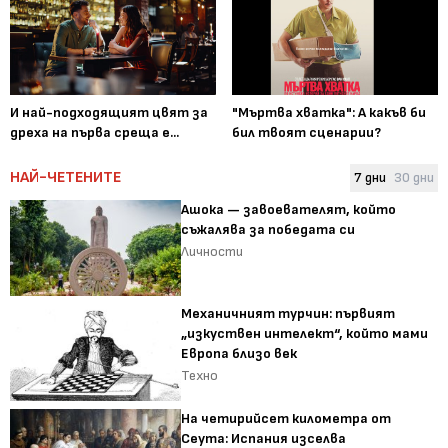
И най-подходящият цвят за
"Мъртва хватка": А какъв би
дреха на първа среща е...
бил твоят сценарии?
НАЙ-ЧЕТЕНИТЕ
7 дни
30 дни
Ашока — завоевателят, който
съжалява за победата си
Личности
Механичният турчин: първият
„изкуствен интелект“, който мами
Европа близо век
Техно
На четирийсет километра от
Сеута: Испания изселва