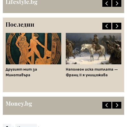
Lifestyle.bg
Последни
ща
Другият мит за
Наполеон иска титлата —
Пр
Минотавъра
Франц II я унищожава
Ед
од
по
ен
Money.bg