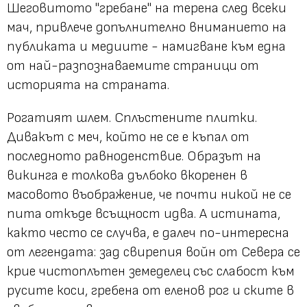
Шеговитото "гребане" на терена след всеки
мач, привлече допълнително вниманието на
публиката и медиите - намигване към една
от най-разпознаваемите страници от
историята на страната.
Рогатият шлем. Сплъстените плитки.
Дивакът с меч, който не се е къпал от
последното равноденствие. Образът на
викинга е толкова дълбоко вкоренен в
масовото въображение, че почти никой не се
пита откъде всъщност идва. А истината,
както често се случва, е далеч по-интересна
от легендата: зад свирепия войн от Севера се
крие чистоплътен земеделец със слабост към
русите коси, гребена от еленов рог и ските в