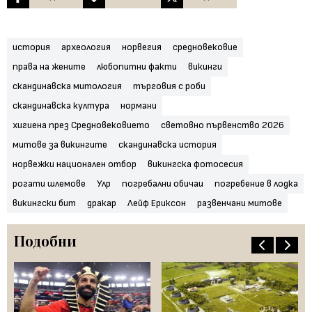
история
археология
норвегия
средновековие
права на жените
любопитни факти
викинги
скандинавска митология
търговия с роби
скандинавска култура
нормани
хигиена през Средновековието
световно първенство 2026
митове за викингите
скандинавска история
норвежки национален отбор
викингска фотосесия
рогати шлемове
Улр
погребални обичаи
погребение в лодка
викингски бит
дракар
Лейф Ериксон
развенчани митове
Подобни